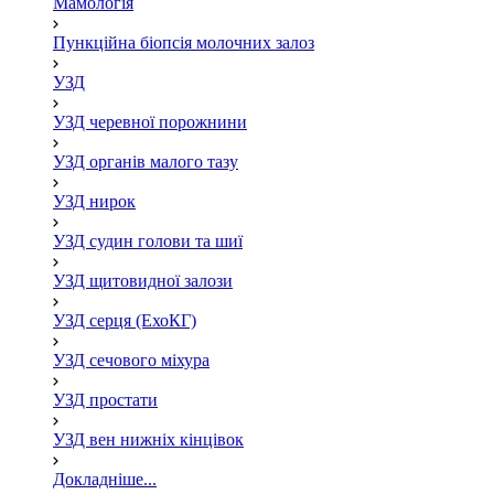
Мамологія
Пункційна біопсія молочних залоз
УЗД
УЗД черевної порожнини
УЗД органів малого тазу
УЗД нирок
УЗД судин голови та шиї
УЗД щитовидної залози
УЗД серця (ЕхоКГ)
УЗД сечового міхура
УЗД простати
УЗД вен нижніх кінцівок
Докладніше...