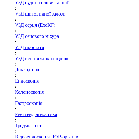
УЗД судин голови та шиї
УЗД щитовидної залози
УЗД серця (ЕхоКГ)
УЗД сечового міхура
УЗД простати
УЗД вен нижніх кінцівок
Докладніше...
Ендоскопія
Колоноскопія
Гастроскопія
Рентгендіагностика
Тредміл тест
Відеоендоскопія ЛОР-органів