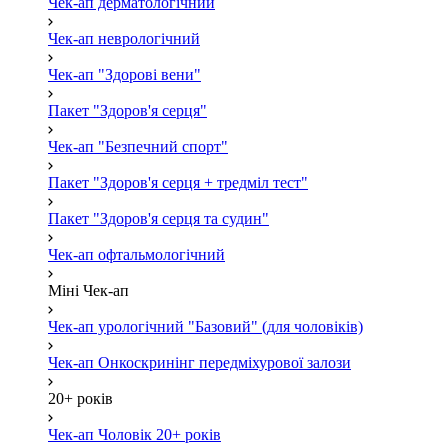
Чек-ап дерматологічний
Чек-ап неврологічний
Чек-ап "Здорові вени"
Пакет "Здоров'я серця"
Чек-ап "Безпечний спорт"
Пакет "Здоров'я серця + тредміл тест"
Пакет "Здоров'я серця та судин"
Чек-ап офтальмологічний
Міні Чек-ап
Чек-ап урологічний "Базовий" (для чоловіків)
Чек-ап Онкоскринінг передміхурової залози
20+ років
Чек-ап Чоловік 20+ років