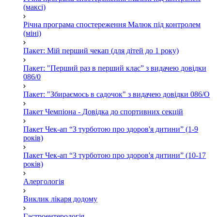
(максі)
Річна програма спостереження Малюк під контролем
(міні)
Пакет: Мій перший чекап (для дітей до 1 року)
Пакет: "Перший раз в перший клас” з видачею довідки
086/0
Пакет: "Збираємось в садочок" з видачею довідки 086/О
Пакет Чемпіона - Довідка до спортивних секцій
Пакет Чек-ап “З турботою про здоров'я дитини” (1-9
років)
Пакет Чек-ап “З турботою про здоров'я дитини” (10-17
років)
Алергологія
Виклик лікаря додому
Гастроентерологія