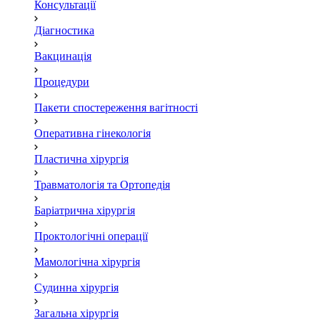
Консультації
Діагностика
Вакцинація
Процедури
Пакети спостереження вагітності
Оперативна гінекологія
Пластична хірургія
Травматологія та Ортопедія
Баріатрична хірургія
Проктологічні операції
Мамологічна хірургія
Судинна хірургія
Загальна хірургія