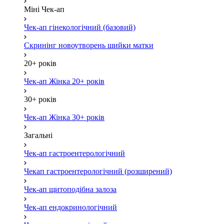
Міні Чек-ап
Чек-ап гінекологічний (базовий)
Скринінг новоутворень шийки матки
20+ років
Чек-ап Жінка 20+ років
30+ років
Чек-ап Жінка 30+ років
Загальні
Чек-ап гастроентерологічний
Чекап гастроентерологічний (розширений)
Чек-ап щитоподібна залоза
Чек-ап ендокринологічний