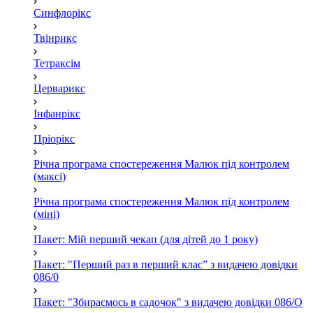
Синфлорікс
Твінрикс
Тетраксім
Церварикс
Інфанрікс
Пріорікс
Річна програма спостереження Малюк під контролем
(максі)
Річна програма спостереження Малюк під контролем
(міні)
Пакет: Мій перший чекап (для дітей до 1 року)
Пакет: "Перший раз в перший клас” з видачею довідки
086/0
Пакет: "Збираємось в садочок" з видачею довідки 086/О