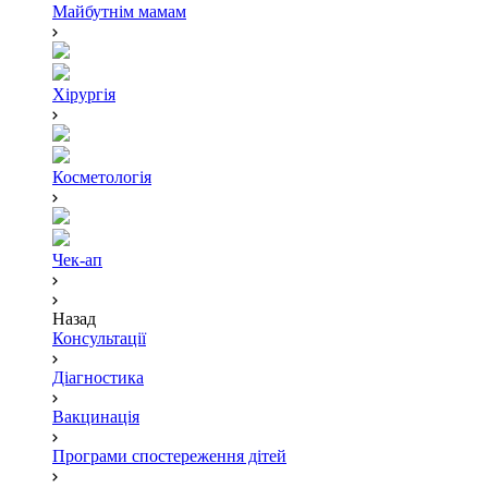
Майбутнім мамам
Хірургія
Косметологія
Чек-ап
Назад
Консультації
Діагностика
Вакцинація
Програми спостереження дітей