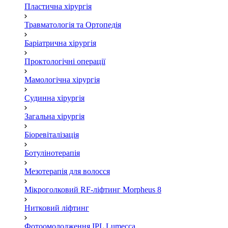
Пластична хірургія
Травматологія та Ортопедія
Баріатрична хірургія
Проктологічні операції
Мамологічна хірургія
Судинна хірургія
Загальна хірургія
Біоревіталізація
Ботулінотерапія
Мезотерапія для волосся
Мікроголковий RF-ліфтинг Morpheus 8
Нитковий ліфтинг
Фотоомолодження IPL Lumecca