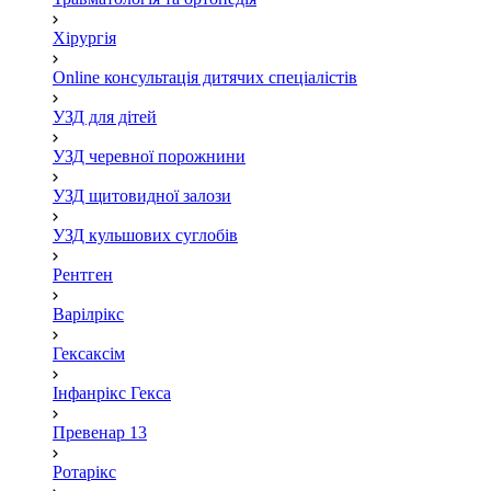
Хірургія
Online консультація дитячих спеціалістів
УЗД для дітей
УЗД черевної порожнини
УЗД щитовидної залози
УЗД кульшових суглобів
Рентген
Варілрікс
Гексаксім
Інфанрікс Гекса
Превенар 13
Ротарікс