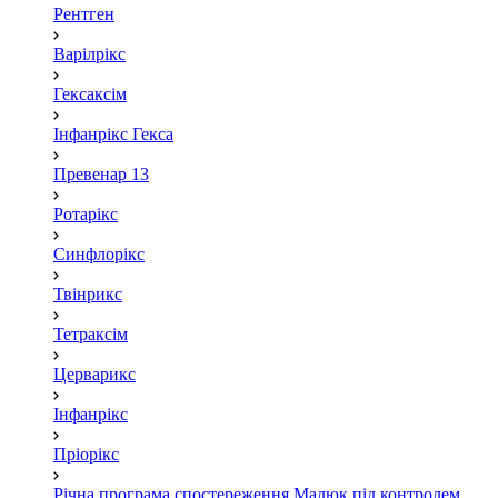
Рентген
Варілрікс
Гексаксім
Інфанрікс Гекса
Превенар 13
Ротарікс
Синфлорікс
Твінрикс
Тетраксім
Церварикс
Інфанрікс
Пріорікс
Річна програма спостереження Малюк під контролем