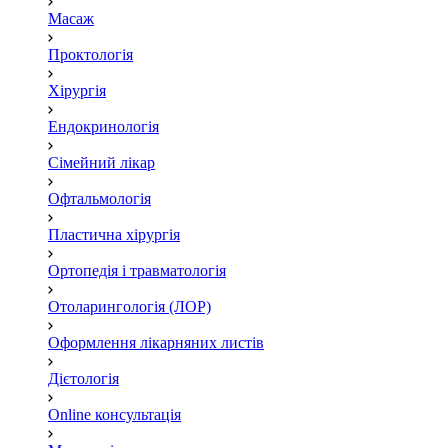
Масаж
Проктологія
Хірургія
Ендокринологія
Сімейний лікар
Офтальмологія
Пластична хірургія
Ортопедія і травматологія
Отоларингологія (ЛОР)
Оформлення лікарняних листів
Дієтологія
Online консультація