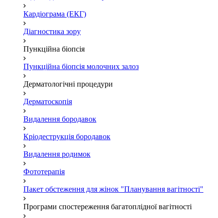
Кардіограма (ЕКГ)
Діагностика зору
Пункційна біопсія
Пункційна біопсія молочних залоз
Дерматологічні процедури
Дерматоскопія
Видалення бородавок
Кріодеструкція бородавок
Видалення родимок
Фототерапія
Пакет обстеження для жінок "Планування вагітності"
Програми спостереження багатоплідної вагітності