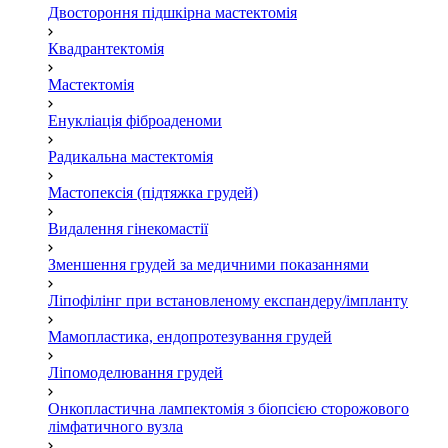
Двостороння підшкірна мастектомія
Квадрантектомія
Мастектомія
Енукліація фіброаденоми
Радикальна мастектомія
Мастопексія (підтяжка грудей)
Видалення гінекомастії
Зменшення грудей за медичними показаннями
Ліпофілінг при встановленому експандеру/імпланту
Мамопластика, ендопротезування грудей
Ліпомоделювання грудей
Онкопластична лампектомія з біопсією сторожового
лімфатичного вузла