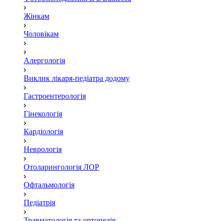
Жінкам
Чоловікам
Алергологія
Виклик лікаря-педіатра додому
Гастроентерологія
Гінекологія
Кардіологія
Неврологія
Отоларингологія ЛОР
Офтальмологія
Педіатрія
Травматологія та ортопедія