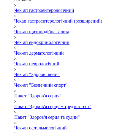
Чек-ап гастроентерологічний
Чекап гастроентерологічний (розширений)
Чек-ап щитоподібна залоза
Чек-ап ендокринологічний
Чек-ап дерматологічний
Чек-ап неврологічний
Чек-ап "Здорові вени"
Чек-ап "Безпечний спорт"
Пакет "Здоров'я серця"
Пакет "Здоров'я серця + тредміл тест"
Пакет "Здоров'я серця та судин"
Чек-ап офтальмологічний