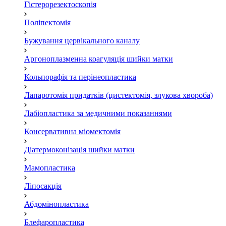
Гістерорезектоскопія
Поліпектомія
Бужування цервікального каналу
Аргоноплазменна коагуляція шийки матки
Кольпорафія та перінеопластика
Лапаротомія придатків (цистектомія, злукова хвороба)
Лабіопластика за медичними показаннями
Консервативна міомектомія
Діатермоконізація шийки матки
Мамопластика
Ліпосакція
Абдомінопластика
Блефаропластика