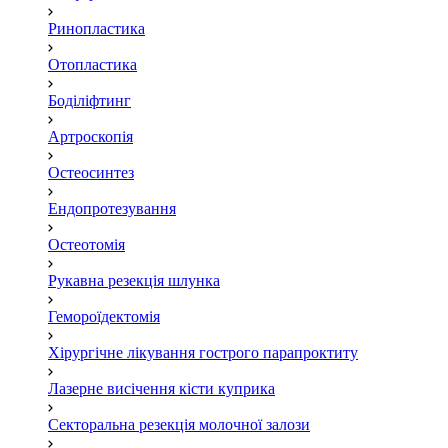
Ринопластика
Отопластика
Боділіфтинг
Артроскопія
Остеосинтез
Ендопротезування
Остеотомія
Рукавна резекція шлунка
Гемороїдектомія
Хірургічне лікування гострого парапроктиту
Лазерне висічення кісти куприка
Секторальна резекція молочної залози