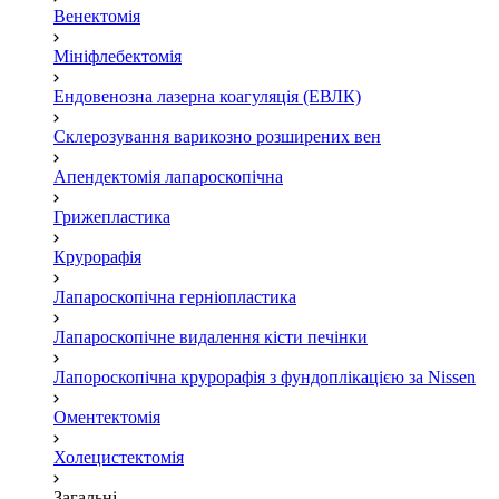
Венектомія
Мініфлебектомія
Ендовенозна лазерна коагуляція (ЕВЛК)
Склерозування варикозно розширених вен
Апендектомія лапароскопічна
Грижепластика
Крурорафія
Лапароскопічна герніопластика
Лапароскопічне видалення кісти печінки
Лапороскопічна крурорафія з фундоплікацією за Nissen
Оментектомія
Холецистектомія
Загальні