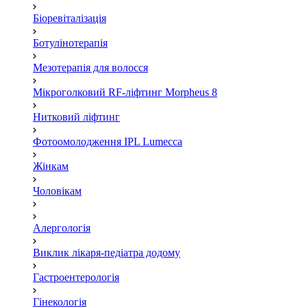
Біоревіталізація
Ботулінотерапія
Мезотерапія для волосся
Мікроголковий RF-ліфтинг Morpheus 8
Нитковий ліфтинг
Фотоомолодження IPL Lumecca
Жінкам
Чоловікам
Алергологія
Виклик лікаря-педіатра додому
Гастроентерологія
Гінекологія