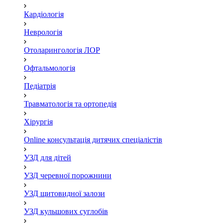
Кардіологія
Неврологія
Отоларингологія ЛОР
Офтальмологія
Педіатрія
Травматологія та ортопедія
Хірургія
Online консультація дитячих спеціалістів
УЗД для дітей
УЗД черевної порожнини
УЗД щитовидної залози
УЗД кульшових суглобів