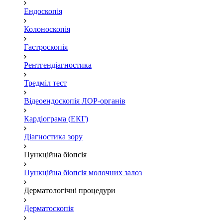
Ендоскопія
Колоноскопія
Гастроскопія
Рентгендіагностика
Тредміл тест
Відеоендоскопія ЛОР-органів
Кардіограма (ЕКГ)
Діагностика зору
Пункційна біопсія
Пункційна біопсія молочних залоз
Дерматологічні процедури
Дерматоскопія