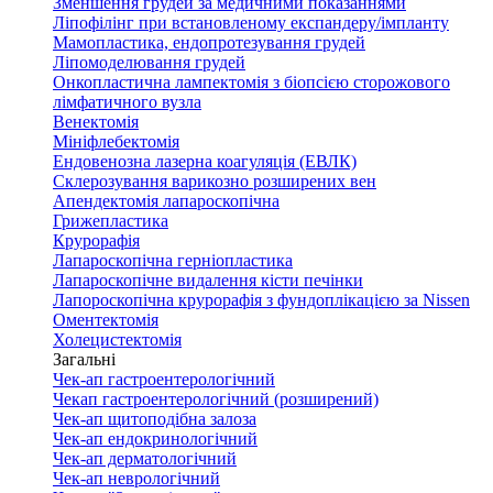
Зменшення грудей за медичними показаннями
Ліпофілінг при встановленому експандеру/імпланту
Мамопластика, ендопротезування грудей
Ліпомоделювання грудей
Онкопластична лампектомія з біопсією сторожового
лімфатичного вузла
Венектомія
Мініфлебектомія
Ендовенозна лазерна коагуляція (ЕВЛК)
Склерозування варикозно розширених вен
Апендектомія лапароскопічна
Грижепластика
Крурорафія
Лапароскопічна герніопластика
Лапароскопічне видалення кісти печінки
Лапороскопічна крурорафія з фундоплікацією за Nissen
Оментектомія
Холецистектомія
Загальні
Чек-ап гастроентерологічний
Чекап гастроентерологічний (розширений)
Чек-ап щитоподібна залоза
Чек-ап ендокринологічний
Чек-ап дерматологічний
Чек-ап неврологічний