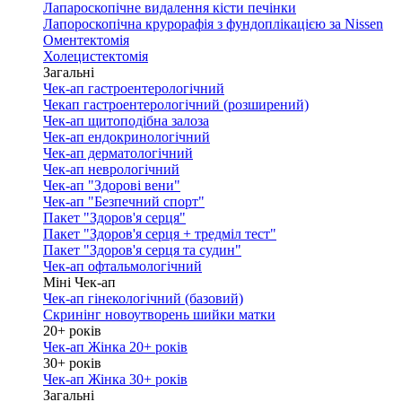
Лапароскопічне видалення кісти печінки
Лапороскопічна крурорафія з фундоплікацією за Nissen
Оментектомія
Холецистектомія
Загальні
Чек-ап гастроентерологічний
Чекап гастроентерологічний (розширений)
Чек-ап щитоподібна залоза
Чек-ап ендокринологічний
Чек-ап дерматологічний
Чек-ап неврологічний
Чек-ап "Здорові вени"
Чек-ап "Безпечний спорт"
Пакет "Здоров'я серця"
Пакет "Здоров'я серця + тредміл тест"
Пакет "Здоров'я серця та судин"
Чек-ап офтальмологічний
Міні Чек-ап
Чек-ап гінекологічний (базовий)
Скринінг новоутворень шийки матки
20+ років
Чек-ап Жінка 20+ років
30+ років
Чек-ап Жінка 30+ років
Загальні