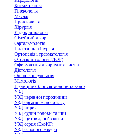
Кардіологія
Косметологія
Гінекологія
Масаж
Проктологія
Хірургія
Ендокринологія
Сімейний лікар
Офтальмологія
Пластична хірургія
Ортопедія і травматологія
Отоларингологія (ЛОР)
Оформлення лікарняних листів
Дієтологія
Online консультація
Мамологія
Пункційна біопсія молочних залоз
УЗД
УЗД черевної порожнини
УЗД органів малого тазу
УЗД нирок
УЗД судин голови та шиї
УЗД щитовидної залози
УЗД серця (ЕхоКГ)
УЗД сечового міхура