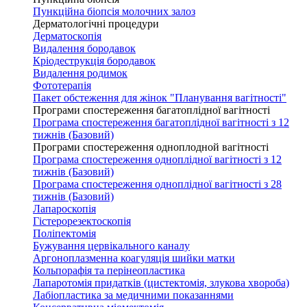
Пункційна біопсія молочних залоз
Дерматологічні процедури
Дерматоскопія
Видалення бородавок
Кріодеструкція бородавок
Видалення родимок
Фототерапія
Пакет обстеження для жінок "Планування вагітності"
Програми спостереження багатоплідної вагітності
Програма спостереження багатоплідної вагітності з 12
тижнів (Базовий)
Програми спостереження одноплодной вагітності
Програма спостереження одноплідної вагітності з 12
тижнів (Базовий)
Програма спостереження одноплідної вагітності з 28
тижнів (Базовий)
Лапароскопія
Гістерорезектоскопія
Поліпектомія
Бужування цервікального каналу
Аргоноплазменна коагуляція шийки матки
Кольпорафія та перінеопластика
Лапаротомія придатків (цистектомія, злукова хвороба)
Лабіопластика за медичними показаннями