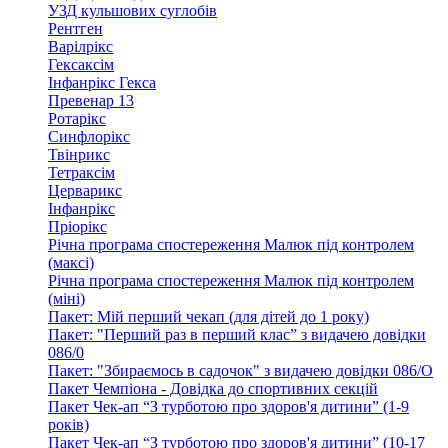
УЗД кульшових суглобів
Рентген
Варілрікс
Гексаксім
Інфанрікс Гекса
Превенар 13
Ротарікс
Синфлорікс
Твінрикс
Тетраксім
Церварикс
Інфанрікс
Пріорікс
Річна програма спостереження Малюк під контролем
(максі)
Річна програма спостереження Малюк під контролем
(міні)
Пакет: Мій перший чекап (для дітей до 1 року)
Пакет: "Перший раз в перший клас” з видачею довідки
086/0
Пакет: "Збираємось в садочок" з видачею довідки 086/О
Пакет Чемпіона - Довідка до спортивних секцій
Пакет Чек-ап “З турботою про здоров'я дитини” (1-9
років)
Пакет Чек-ап “З турботою про здоров'я дитини” (10-17