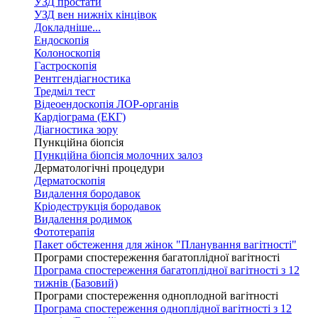
УЗД простати
УЗД вен нижніх кінцівок
Докладніше...
Ендоскопія
Колоноскопія
Гастроскопія
Рентгендіагностика
Тредміл тест
Відеоендоскопія ЛОР-органів
Кардіограма (ЕКГ)
Діагностика зору
Пункційна біопсія
Пункційна біопсія молочних залоз
Дерматологічні процедури
Дерматоскопія
Видалення бородавок
Кріодеструкція бородавок
Видалення родимок
Фототерапія
Пакет обстеження для жінок "Планування вагітності"
Програми спостереження багатоплідної вагітності
Програма спостереження багатоплідної вагітності з 12
тижнів (Базовий)
Програми спостереження одноплодной вагітності
Програма спостереження одноплідної вагітності з 12