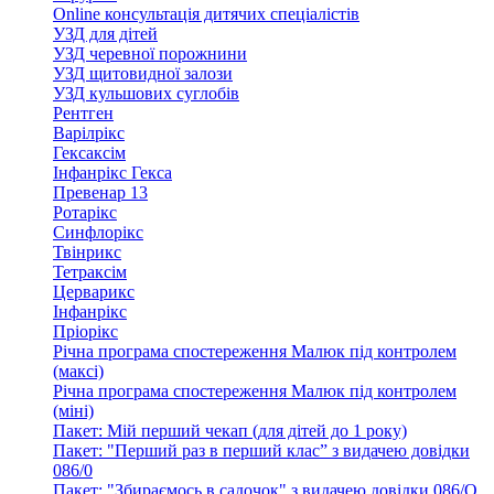
Online консультація дитячих спеціалістів
УЗД для дітей
УЗД черевної порожнини
УЗД щитовидної залози
УЗД кульшових суглобів
Рентген
Варілрікс
Гексаксім
Інфанрікс Гекса
Превенар 13
Ротарікс
Синфлорікс
Твінрикс
Тетраксім
Церварикс
Інфанрікс
Пріорікс
Річна програма спостереження Малюк під контролем
(максі)
Річна програма спостереження Малюк під контролем
(міні)
Пакет: Мій перший чекап (для дітей до 1 року)
Пакет: "Перший раз в перший клас” з видачею довідки
086/0
Пакет: "Збираємось в садочок" з видачею довідки 086/О