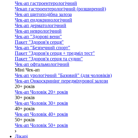
Чек-ап гастроентерологічний
Чекап гастроентерологічний (розширений)
Чек-ап щитоподібна залоза
Чек-ап ендокринологічний
Чек-ап дерматологічний
Чек-ап неврологічний
Чек-ап "Здорові вени"
Пакет "Здоров'я серця"
Чек-ап "Безпечний спорт"
Пакет "Здоров'я серця + тредміл тест"
Пакет "Здоров'я серця та судин"
Чек-ап офтальмологічний
Міні Чек-ап
Чек-ап урологічний "Базовий" (для чоловіків)
Чек-ап Онкоскринінг передміхурової залози
20+ років
Чек-ап Чоловік 20+ років
30+ років
Чек-ап Чоловік 30+ років
40+ років
Чек-ап Чоловік 40+ років
50+ років
Чек-ап Чоловік 50+ років
Лікарі