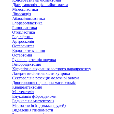
Консервативна міомектомія
Діатермоконізація шийки матки
Мамопластика
Ліпосакція
Абдомінопластика
Блефаропластика
Ринопластика
Отопластика
Боділіфтинг
Артроскопія
Остеосинтез
Ендопротезування
Остеотомія
Рукавна резекція шлунка
Гемороїдектомія
Хірургічне лікування гострого парапроктиту
Лазерне висічення кісти куприка
Секторальна резекція молочної залози
Двостороння підшкірна мастектомія
Квадрантектомія
Мастектомія
Енукліація фіброаденоми
Радикальна мастектомія
Мастопексія (підтяжка грудей)
Видалення гінекомастії