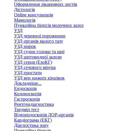
Оформлення лікарняних листів
Дієтологія
Online консультація
Мамологія
Пункційна біопсія молочних залоз
УЗД
УЗД черевної порожнини
УЗД органів малого тазу
УЗД нирок
УЗД судин голови та шиї
УЗД щитовидної залози
УЗД серця (ЕхоКГ)
УЗД сечового міхура
УЗД простати
УЗД вен нижніх кінцівок
Докладніше...
Ендоскопія
Колоноскопія
Гастроскопія
Рентгендіагностика
Тредміл тест
Відеоендоскопія ЛОР-органів
Кардіограма (ЕКГ)
Діагностика зору
Пункційна біопсія