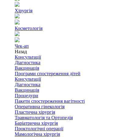
Хірургія
Косметологія
Чек-ап
Назад
Консультації
Діагностика
Вакцинація
Програми спостереження дітей
Консультації
Діагностика
Вакцинація
Процедури
Пакети спостереження вагітності
Оперативна гінекологія
Пластична хірургія
Травматологія та Ортопедія
Баріатрична хірургія
Проктологічні операції
Мамологічна хірургія