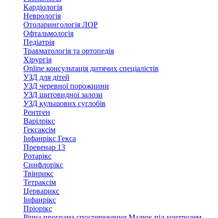
Кардіологія
Неврологія
Отоларингологія ЛОР
Офтальмологія
Педіатрія
Травматологія та ортопедія
Хірургія
Online консультація дитячих спеціалістів
УЗД для дітей
УЗД черевної порожнини
УЗД щитовидної залози
УЗД кульшових суглобів
Рентген
Варілрікс
Гексаксім
Інфанрікс Гекса
Превенар 13
Ротарікс
Синфлорікс
Твінрикс
Тетраксім
Церварикс
Інфанрікс
Пріорікс
Річна програма спостереження Малюк під контролем