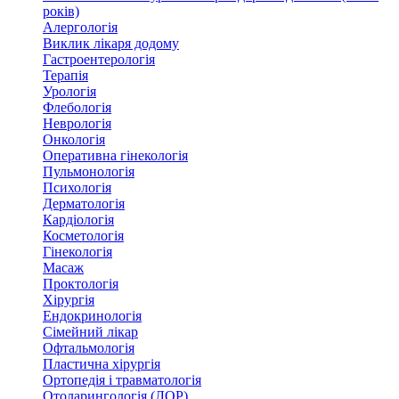
років)
Алергологія
Виклик лікаря додому
Гастроентерологія
Терапія
Урологія
Флебологія
Неврологія
Онкологія
Оперативна гінекологія
Пульмонологія
Психологія
Дерматологія
Кардіологія
Косметологія
Гінекологія
Масаж
Проктологія
Хірургія
Ендокринологія
Сімейний лікар
Офтальмологія
Пластична хірургія
Ортопедія і травматологія
Отоларингологія (ЛОР)