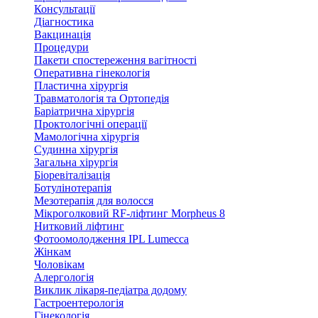
Консультації
Діагностика
Вакцинація
Процедури
Пакети спостереження вагітності
Оперативна гінекологія
Пластична хірургія
Травматологія та Ортопедія
Баріатрична хірургія
Проктологічні операції
Мамологічна хірургія
Судинна хірургія
Загальна хірургія
Біоревіталізація
Ботулінотерапія
Мезотерапія для волосся
Мікроголковий RF-ліфтинг Morpheus 8
Нитковий ліфтинг
Фотоомолодження IPL Lumecca
Жінкам
Чоловікам
Алергологія
Виклик лікаря-педіатра додому
Гастроентерологія
Гінекологія