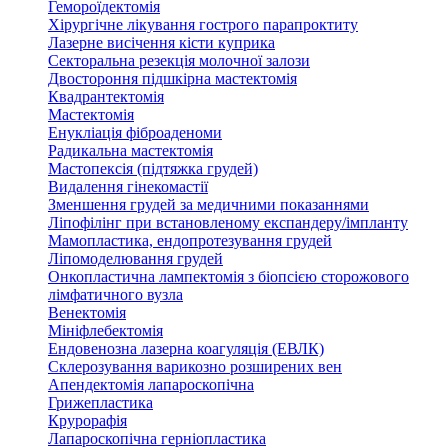
Гемороїдектомія
Хірургічне лікування гострого парапроктиту
Лазерне висічення кісти куприка
Секторальна резекція молочної залози
Двостороння підшкірна мастектомія
Квадрантектомія
Мастектомія
Енукліація фіброаденоми
Радикальна мастектомія
Мастопексія (підтяжка грудей)
Видалення гінекомастії
Зменшення грудей за медичними показаннями
Ліпофілінг при встановленому експандеру/імпланту
Мамопластика, ендопротезування грудей
Ліпомоделювання грудей
Онкопластична лампектомія з біопсією сторожового
лімфатичного вузла
Венектомія
Мініфлебектомія
Ендовенозна лазерна коагуляція (ЕВЛК)
Склерозування варикозно розширених вен
Апендектомія лапароскопічна
Грижепластика
Крурорафія
Лапароскопічна герніопластика