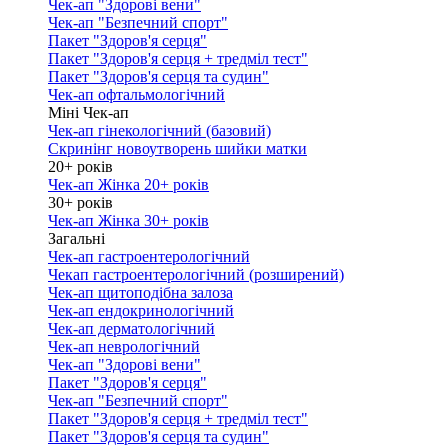
Чек-ап "Здорові вени"
Чек-ап "Безпечний спорт"
Пакет "Здоров'я серця"
Пакет "Здоров'я серця + тредміл тест"
Пакет "Здоров'я серця та судин"
Чек-ап офтальмологічний
Міні Чек-ап
Чек-ап гінекологічний (базовий)
Скринінг новоутворень шийки матки
20+ років
Чек-ап Жінка 20+ років
30+ років
Чек-ап Жінка 30+ років
Загальні
Чек-ап гастроентерологічний
Чекап гастроентерологічний (розширений)
Чек-ап щитоподібна залоза
Чек-ап ендокринологічний
Чек-ап дерматологічний
Чек-ап неврологічний
Чек-ап "Здорові вени"
Пакет "Здоров'я серця"
Чек-ап "Безпечний спорт"
Пакет "Здоров'я серця + тредміл тест"
Пакет "Здоров'я серця та судин"