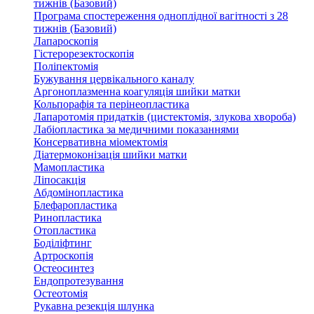
тижнів (Базовий)
Програма спостереження одноплідної вагітності з 28
тижнів (Базовий)
Лапароскопія
Гістерорезектоскопія
Поліпектомія
Бужування цервікального каналу
Аргоноплазменна коагуляція шийки матки
Кольпорафія та перінеопластика
Лапаротомія придатків (цистектомія, злукова хвороба)
Лабіопластика за медичними показаннями
Консервативна міомектомія
Діатермоконізація шийки матки
Мамопластика
Ліпосакція
Абдомінопластика
Блефаропластика
Ринопластика
Отопластика
Боділіфтинг
Артроскопія
Остеосинтез
Ендопротезування
Остеотомія
Рукавна резекція шлунка