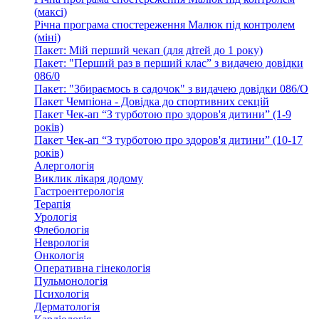
(максі)
Річна програма спостереження Малюк під контролем
(міні)
Пакет: Мій перший чекап (для дітей до 1 року)
Пакет: "Перший раз в перший клас” з видачею довідки
086/0
Пакет: "Збираємось в садочок" з видачею довідки 086/О
Пакет Чемпіона - Довідка до спортивних секцій
Пакет Чек-ап “З турботою про здоров'я дитини” (1-9
років)
Пакет Чек-ап “З турботою про здоров'я дитини” (10-17
років)
Алергологія
Виклик лікаря додому
Гастроентерологія
Терапія
Урологія
Флебологія
Неврологія
Онкологія
Оперативна гінекологія
Пульмонологія
Психологія
Дерматологія