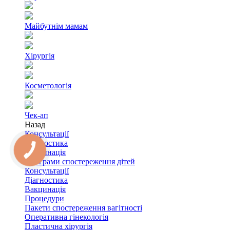
Майбутнім мамам
Хірургія
Косметологія
Чек-ап
Назад
Консультації
Діагностика
Вакцинація
Програми спостереження дітей
Консультації
Діагностика
Вакцинація
Процедури
Пакети спостереження вагітності
Оперативна гінекологія
Пластична хірургія