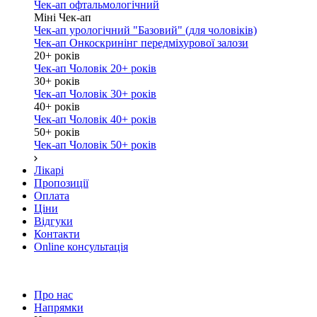
Чек-ап офтальмологічний
Міні Чек-ап
Чек-ап урологічний "Базовий" (для чоловіків)
Чек-ап Онкоскринінг передміхурової залози
20+ років
Чек-ап Чоловік 20+ років
30+ років
Чек-ап Чоловік 30+ років
40+ років
Чек-ап Чоловік 40+ років
50+ років
Чек-ап Чоловік 50+ років
Лікарі
Пропозиції
Оплата
Ціни
Відгуки
Контакти
Online консультація
Про нас
Напрямки