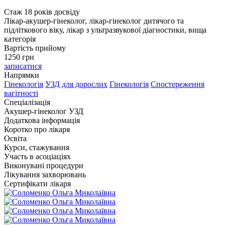
Стаж 18 років досвіду
Лікар-акушер-гінеколог, лікар-гінеколог дитячого та
підліткового віку, лікар з ультразвукової діагностики, вища
категорія
Вартість прийому
1250
грн
записатися
Напрямки
Гінекологія
УЗД для дорослих
Гінекологія
Спостереження
вагітності
Спеціалізація
Акушер-гінеколог
УЗД
Додаткова інформація
Коротко про лікаря
Освіта
Курси, стажування
Участь в асоціаціях
Виконувані процедури
Лікування захворювань
Сертифікати лікаря