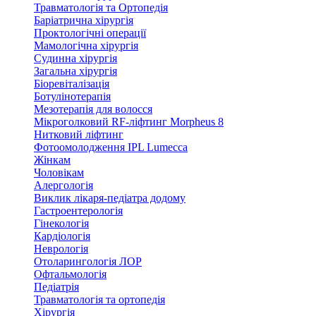
Травматологія та Ортопедія
Баріатрична хірургія
Проктологічні операції
Мамологічна хірургія
Судинна хірургія
Загальна хірургія
Біоревіталізація
Ботулінотерапія
Мезотерапія для волосся
Мікроголковий RF-ліфтинг Morpheus 8
Нитковий ліфтинг
Фотоомолодження IPL Lumecca
Жінкам
Чоловікам
Алергологія
Виклик лікаря-педіатра додому
Гастроентерологія
Гінекологія
Кардіологія
Неврологія
Отоларингологія ЛОР
Офтальмологія
Педіатрія
Травматологія та ортопедія
Хірургія