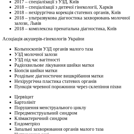
2017 – спеціалізації з УЗД, Київ
2018 – спеціалізації з дитячої гінекології, Харків
2018 – нехірургічна корекція статевих органів, Київ
2018 – ультразвукова діагностика захворювань молочної
залози, Львів
2018 – комплексна пренатальна діагностика, Київ
Асоціація акушерів-гінекологів України
Кольпоскопія УЗД органів малого таза
УЗД молочної залози
УЗД під час вагітності
Радіохвильове лікування шийки матки
Біопсія шийки матки
Роздільне діагностичне вишкрібання матки
Нехірургічна пластика статевих органів
Пункція черевної порожнини через склепіння піхви
Цервіцит
Бартолініт
Порушення менструального циклу
Передменструальний синдром
Клімактеричний синдром
Ендометріоз
Запальні захворювання органів малого таза