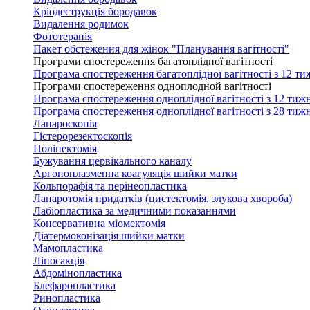
Кріодеструкція бородавок
Видалення родимок
Фототерапія
Пакет обстеження для жінок "Планування вагітності"
Програми спостереження багатоплідної вагітності
Програма спостереження багатоплідної вагітності з 12 ти
Програми спостереження одноплодной вагітності
Програма спостереження одноплідної вагітності з 12 тижн
Програма спостереження одноплідної вагітності з 28 тижн
Лапароскопія
Гістерорезектоскопія
Поліпектомія
Бужування цервікального каналу
Аргоноплазменна коагуляція шийки матки
Кольпорафія та перінеопластика
Лапаротомія придатків (цистектомія, злукова хвороба)
Лабіопластика за медичними показаннями
Консервативна міомектомія
Діатермоконізація шийки матки
Мамопластика
Ліпосакція
Абдомінопластика
Блефаропластика
Ринопластика