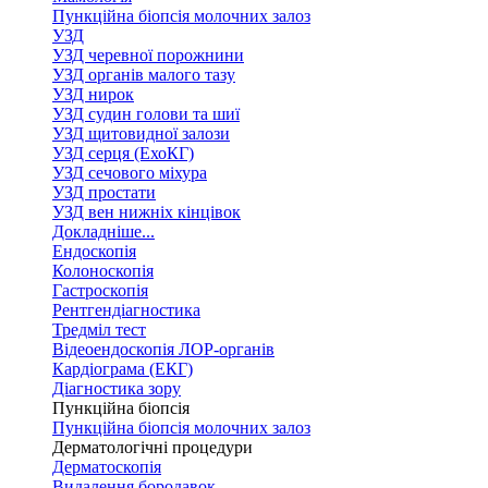
Пункційна біопсія молочних залоз
УЗД
УЗД черевної порожнини
УЗД органів малого тазу
УЗД нирок
УЗД судин голови та шиї
УЗД щитовидної залози
УЗД серця (ЕхоКГ)
УЗД сечового міхура
УЗД простати
УЗД вен нижніх кінцівок
Докладніше...
Ендоскопія
Колоноскопія
Гастроскопія
Рентгендіагностика
Тредміл тест
Відеоендоскопія ЛОР-органів
Кардіограма (ЕКГ)
Діагностика зору
Пункційна біопсія
Пункційна біопсія молочних залоз
Дерматологічні процедури
Дерматоскопія
Видалення бородавок