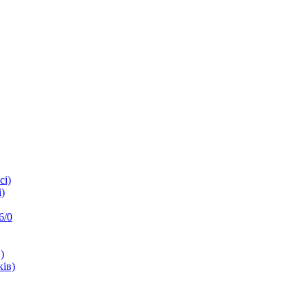
сі)
)
6/0
)
ків)