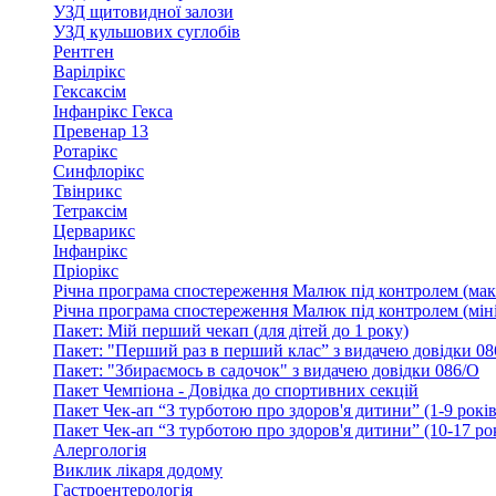
УЗД щитовидної залози
УЗД кульшових суглобів
Рентген
Варілрікс
Гексаксім
Інфанрікс Гекса
Превенар 13
Ротарікс
Синфлорікс
Твінрикс
Тетраксім
Церварикс
Інфанрікс
Пріорікс
Річна програма спостереження Малюк під контролем (мак
Річна програма спостереження Малюк під контролем (міні
Пакет: Мій перший чекап (для дітей до 1 року)
Пакет: "Перший раз в перший клас” з видачею довідки 08
Пакет: "Збираємось в садочок" з видачею довідки 086/О
Пакет Чемпіона - Довідка до спортивних секцій
Пакет Чек-ап “З турботою про здоров'я дитини” (1-9 років
Пакет Чек-ап “З турботою про здоров'я дитини” (10-17 ро
Алергологія
Виклик лікаря додому
Гастроентерологія