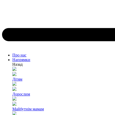
Про нас
Напрямки
Назад
Дітям
Дорослим
Майбутнім мамам