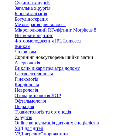
Судинна хірургія
Загальна хірургія
Біоревіталізація
Ботулінотерапія
Мезотерапія для волосся
Мікроголковий RF-ліфтинг Morpheus 8
Нитковий ліфтинг
Фотоомолодження IPL Lumecca
Жінкам
Чоловікам
Скринінг новоутворень шийки матки
Алергологія
Виклик лікаря-педіатра додому
Гастроентерологія
Гінекологія
Кардіологія
Неврологія
Отоларингологія ЛОР
Офтальмологія
Педіатрія
Травматологія та ортопедія
Хірургія
Online консультація дитячих спеціалістів
УЗД для дітей
УЗД черевної порожнини