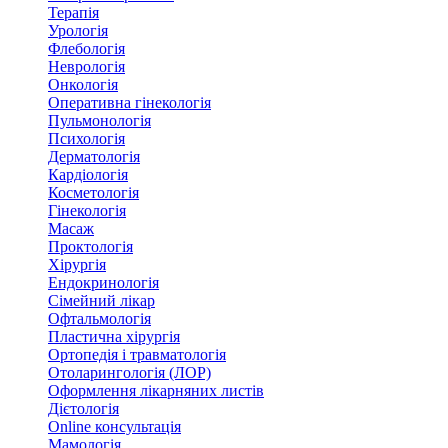
Терапія
Урологія
Флебологія
Неврологія
Онкологія
Оперативна гінекологія
Пульмонологія
Психологія
Дерматологія
Кардіологія
Косметологія
Гінекологія
Масаж
Проктологія
Хірургія
Ендокринологія
Сімейний лікар
Офтальмологія
Пластична хірургія
Ортопедія і травматологія
Отоларингологія (ЛОР)
Оформлення лікарняних листів
Дієтологія
Online консультація
Мамологія