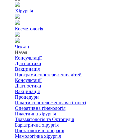
Хірургія
Косметологія
Чек-ап
Назад
Консультації
Діагностика
Вакцинація
Програми спостереження дітей
Консультації
Діагностика
Вакцинація
Процедури
Пакети спостереження вагітності
Оперативна гінекологія
Пластична хірургія
Травматологія та Ортопедія
Баріатрична хірургія
Проктологічні операції
Мамологічна хірургія