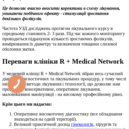
Це дозволяє вчасно вносити корективи в схему лікування,
уникаючи побічного ефекту - стимуляції зростання
декількох фолікулів.
Частота УЗД досліджень протягом лікувального курсу в
середньому становить 2- 3 рази. Під час кожного моніторингу
проводиться підрахунок кількості зростаючих фолікулів,
вимірювання їх діаметру та визначення товщини слизової
оболонки матки.
Переваги клініки R + Medical Network
У медичній клініці R + Medical Network зібран весь сучасний
діапазон діагностичних та лікувальних процедур, у тому числі
інноваційні методи лікування і технології, що дозволяє нам
проводити консервативне, оперативне лікування,
малоінвазивні маніпуляції - на високому професійному рівні.
Крім цього ми надаємо:
Оперативну високоточну діагностику (все обладнання
знаходиться на одній території).
Великий практичний досвід
гінекологів
, хірургів та