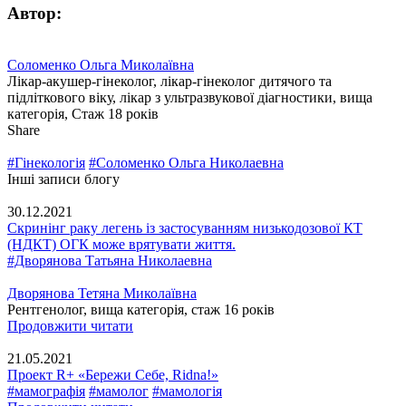
Автор:
Соломенко Ольга Миколаївна
Лікар-акушер-гінеколог, лікар-гінеколог дитячого та
підліткового віку, лікар з ультразвукової діагностики, вища
категорія, Стаж 18 років
Share
#Гінекологія
#Соломенко Ольга Николаевна
Інші записи блогу
30.12.2021
Скринінг раку легень із застосуванням низькодозової КТ
(НДКТ) ОГК може врятувати життя.
#Дворянова Татьяна Николаевна
Дворянова Тетяна Миколаївна
Рентгенолог, вища категорія, стаж 16 років
Продовжити читати
21.05.2021
Проект R+ «Бережи Себе, Ridna!»
#мамографія
#мамолог
#мамологія