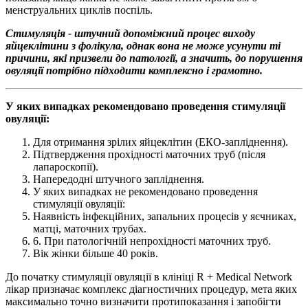
менструальних циклів поспіль.
Стимуляція - штучний допоміжний процес виходу
яйцеклітини з фолікула, однак вона не може усунути ті
причини, які призвели до патології, а значить, до порушення
овуляції потрібно підходити комплексно і грамотно.
У яких випадках рекомендовано проведення стимуляції
овуляції:
Для отримання зрілих яйцеклітин (ЕКО-запліднення).
Підтвердження прохідності маточних труб (після
лапароскопії).
Напередодні штучного запліднення.
У яких випадках не рекомендовано проведення
стимуляції овуляції:
Наявність інфекційних, запальних процесів у яєчниках,
матці, маточних трубах.
6. При патологічній непрохідності маточних труб.
Вік жінки більше 40 років.
До початку стимуляції овуляції в клініці R + Medical Network
лікар призначає комплекс діагностичних процедур, мета яких
максимально точно визначити протипоказання і запобігти