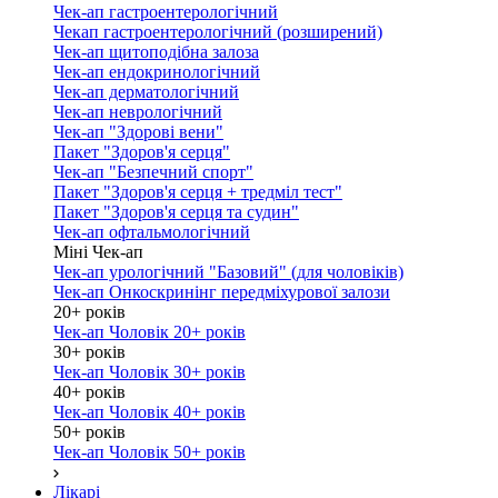
Чек-ап гастроентерологічний
Чекап гастроентерологічний (розширений)
Чек-ап щитоподібна залоза
Чек-ап ендокринологічний
Чек-ап дерматологічний
Чек-ап неврологічний
Чек-ап "Здорові вени"
Пакет "Здоров'я серця"
Чек-ап "Безпечний спорт"
Пакет "Здоров'я серця + тредміл тест"
Пакет "Здоров'я серця та судин"
Чек-ап офтальмологічний
Міні Чек-ап
Чек-ап урологічний "Базовий" (для чоловіків)
Чек-ап Онкоскринінг передміхурової залози
20+ років
Чек-ап Чоловік 20+ років
30+ років
Чек-ап Чоловік 30+ років
40+ років
Чек-ап Чоловік 40+ років
50+ років
Чек-ап Чоловік 50+ років
Лікарі