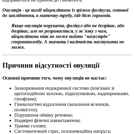
Овуляція - це вихід яйцеклітини із зрілого фолікула, готової
до запліднення, в маточну трубу, під дією гормонів.
Якщо овуляція порушена, фолікул або не дозріває, або
дозріває, але не розривається, у зв 'язку з чим,
яйцеклітина ніяк не може вийти "назустріч"
сперматозоїду. А значить і вагітність наступити не
може.
Причини відсутності овуляції
Основні причини того, чому овуляція не настає:
Захворювання ендокринної системи (пов'язані зі
щитоподібною залозою, підшлунковою, наднирниками,
гіпофізом);
Гінекологічні відхилення (запалення яєчників,
полікістоз);
Порушення обміну речовин;
Надмірні фізичні навантаження;
Травми голови;
Систематичний стрес, психоемоційна напруга;