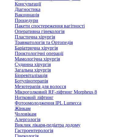
Консультації
Діагностика
Вакцинація
Процедури
Пакети спостереження вагітності
Оперативна гінекологія
Пластична хірургія
Травматологія та Ортопедія
Баріатрична хірургія
Проктологічні операції
Мамологічна хірургія
Судинна хірургія
Загальна хірургія
Біоревіталізація
Ботулінотерапія
Мезотерапія для волосся
Мікроголковий RF-ліфтинг Morpheus 8
Нитковий ліфтинг
Фотоомолодження IPL Lumecca
Жінкам
Чоловікам
Алергологія
Виклик лікаря-педіатра додому
Гастроентерологія
Гінекологія