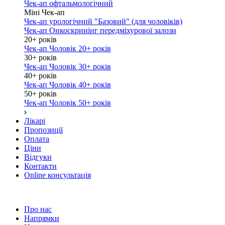
Чек-ап офтальмологічний
Міні Чек-ап
Чек-ап урологічний "Базовий" (для чоловіків)
Чек-ап Онкоскринінг передміхурової залози
20+ років
Чек-ап Чоловік 20+ років
30+ років
Чек-ап Чоловік 30+ років
40+ років
Чек-ап Чоловік 40+ років
50+ років
Чек-ап Чоловік 50+ років
Лікарі
Пропозиції
Оплата
Ціни
Відгуки
Контакти
Online консультація
Про нас
Напрямки