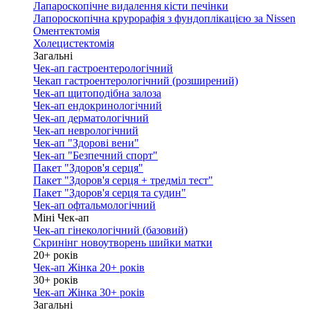
Лапароскопічне видалення кісти печінки
Лапороскопічна крурорафія з фундоплікацією за Nissen
Оментектомія
Холецистектомія
Загальні
Чек-ап гастроентерологічний
Чекап гастроентерологічний (розширений)
Чек-ап щитоподібна залоза
Чек-ап ендокринологічний
Чек-ап дерматологічний
Чек-ап неврологічний
Чек-ап "Здорові вени"
Чек-ап "Безпечний спорт"
Пакет "Здоров'я серця"
Пакет "Здоров'я серця + тредміл тест"
Пакет "Здоров'я серця та судин"
Чек-ап офтальмологічний
Міні Чек-ап
Чек-ап гінекологічний (базовий)
Скринінг новоутворень шийки матки
20+ років
Чек-ап Жінка 20+ років
30+ років
Чек-ап Жінка 30+ років
Загальні