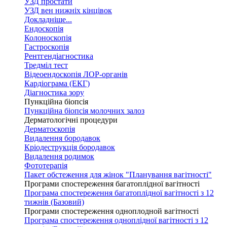
УЗД простати
УЗД вен нижніх кінцівок
Докладніше...
Ендоскопія
Колоноскопія
Гастроскопія
Рентгендіагностика
Тредміл тест
Відеоендоскопія ЛОР-органів
Кардіограма (ЕКГ)
Діагностика зору
Пункційна біопсія
Пункційна біопсія молочних залоз
Дерматологічні процедури
Дерматоскопія
Видалення бородавок
Кріодеструкція бородавок
Видалення родимок
Фототерапія
Пакет обстеження для жінок "Планування вагітності"
Програми спостереження багатоплідної вагітності
Програма спостереження багатоплідної вагітності з 12
тижнів (Базовий)
Програми спостереження одноплодной вагітності
Програма спостереження одноплідної вагітності з 12