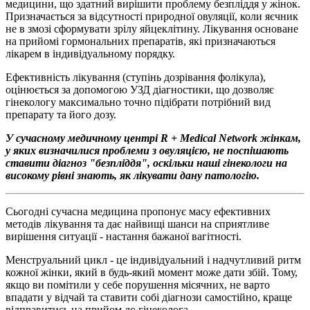
медицини, що здатний вирішити проблему безпліддя у жінок.
Призначається за відсутності природної овуляції, коли яєчник
не в змозі сформувати зрілу яйцеклітину. Лікування основане
на прийомі гормональних препаратів, які призначаються
лікарем в індивідуальному порядку.
Ефективність лікування (ступінь дозрівання фолікула),
оцінюється за допомогою УЗД діагностики, що дозволяє
гінекологу максимально точно підібрати потрібний вид
препарату та його дозу.
У сучасному медичному центрі R + Medical Network жінкам,
у яких визначилися проблеми з овуляцією, не поспішають
ставити діагноз "безпліддя", оскільки наші гінекологи на
високому рівні знають, як лікувати дану патологію.
Сьогодні сучасна медицина пропонує масу ефективних
методів лікування та дає найвищі шанси на сприятливе
вирішення ситуації - настання бажаної вагітності.
Менструальний цикл - це індивідуальний і надчутливий ритм
кожної жінки, який в будь-який момент може дати збій. Тому,
якщо ви помітили у себе порушення місячних, не варто
впадати у відчай та ставити собі діагнози самостійно, краще
відправитись на прийом до гінеколога.