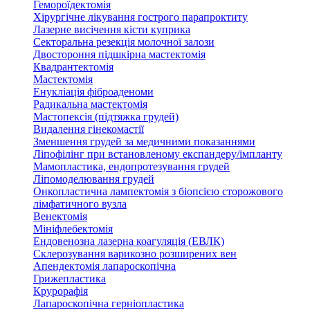
Гемороїдектомія
Хірургічне лікування гострого парапроктиту
Лазерне висічення кісти куприка
Секторальна резекція молочної залози
Двостороння підшкірна мастектомія
Квадрантектомія
Мастектомія
Енукліація фіброаденоми
Радикальна мастектомія
Мастопексія (підтяжка грудей)
Видалення гінекомастії
Зменшення грудей за медичними показаннями
Ліпофілінг при встановленому експандеру/імпланту
Мамопластика, ендопротезування грудей
Ліпомоделювання грудей
Онкопластична лампектомія з біопсією сторожового
лімфатичного вузла
Венектомія
Мініфлебектомія
Ендовенозна лазерна коагуляція (ЕВЛК)
Склерозування варикозно розширених вен
Апендектомія лапароскопічна
Грижепластика
Крурорафія
Лапароскопічна герніопластика