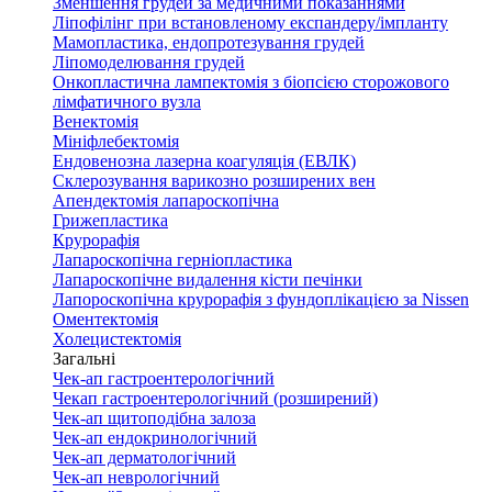
Зменшення грудей за медичними показаннями
Ліпофілінг при встановленому експандеру/імпланту
Мамопластика, ендопротезування грудей
Ліпомоделювання грудей
Онкопластична лампектомія з біопсією сторожового
лімфатичного вузла
Венектомія
Мініфлебектомія
Ендовенозна лазерна коагуляція (ЕВЛК)
Склерозування варикозно розширених вен
Апендектомія лапароскопічна
Грижепластика
Крурорафія
Лапароскопічна герніопластика
Лапароскопічне видалення кісти печінки
Лапороскопічна крурорафія з фундоплікацією за Nissen
Оментектомія
Холецистектомія
Загальні
Чек-ап гастроентерологічний
Чекап гастроентерологічний (розширений)
Чек-ап щитоподібна залоза
Чек-ап ендокринологічний
Чек-ап дерматологічний
Чек-ап неврологічний