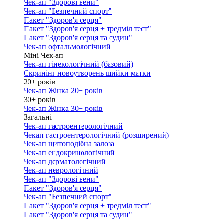
Чек-ап "Здорові вени"
Чек-ап "Безпечний спорт"
Пакет "Здоров'я серця"
Пакет "Здоров'я серця + тредміл тест"
Пакет "Здоров'я серця та судин"
Чек-ап офтальмологічний
Міні Чек-ап
Чек-ап гінекологічний (базовий)
Скринінг новоутворень шийки матки
20+ років
Чек-ап Жінка 20+ років
30+ років
Чек-ап Жінка 30+ років
Загальні
Чек-ап гастроентерологічний
Чекап гастроентерологічний (розширений)
Чек-ап щитоподібна залоза
Чек-ап ендокринологічний
Чек-ап дерматологічний
Чек-ап неврологічний
Чек-ап "Здорові вени"
Пакет "Здоров'я серця"
Чек-ап "Безпечний спорт"
Пакет "Здоров'я серця + тредміл тест"
Пакет "Здоров'я серця та судин"