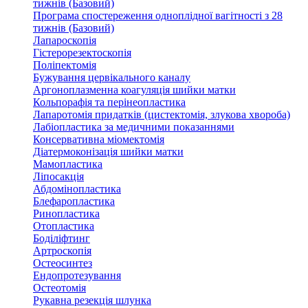
тижнів (Базовий)
Програма спостереження одноплідної вагітності з 28
тижнів (Базовий)
Лапароскопія
Гістерорезектоскопія
Поліпектомія
Бужування цервікального каналу
Аргоноплазменна коагуляція шийки матки
Кольпорафія та перінеопластика
Лапаротомія придатків (цистектомія, злукова хвороба)
Лабіопластика за медичними показаннями
Консервативна міомектомія
Діатермоконізація шийки матки
Мамопластика
Ліпосакція
Абдомінопластика
Блефаропластика
Ринопластика
Отопластика
Боділіфтинг
Артроскопія
Остеосинтез
Ендопротезування
Остеотомія
Рукавна резекція шлунка