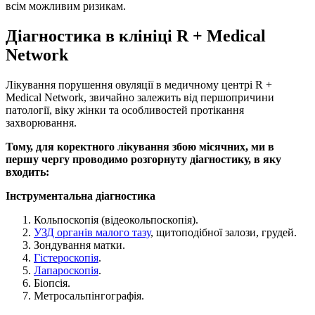
всім можливим ризикам.
Діагностика в клініці R + Medical
Network
Лікування порушення овуляції в медичному центрі R +
Medical Network, звичайно залежить від першопричини
патології, віку жінки та особливостей протікання
захворювання.
Тому, для коректного лікування збою місячних, ми в
першу чергу проводимо розгорнуту діагностику, в яку
входить:
Інструментальна діагностика
Кольпоскопія (відеокольпоскопія).
УЗД органів малого тазу
, щитоподібної залози, грудей.
Зондування матки.
Гістероскопія
.
Лапароскопія
.
Біопсія.
Метросальпінгографія.