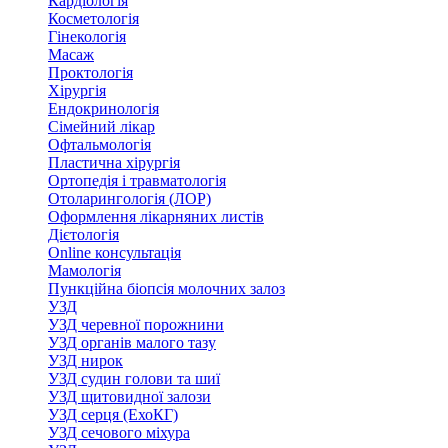
Кардіологія
Косметологія
Гінекологія
Масаж
Проктологія
Хірургія
Ендокринологія
Сімейний лікар
Офтальмологія
Пластична хірургія
Ортопедія і травматологія
Отоларингологія (ЛОР)
Оформлення лікарняних листів
Дієтологія
Online консультація
Мамологія
Пункційна біопсія молочних залоз
УЗД
УЗД черевної порожнини
УЗД органів малого тазу
УЗД нирок
УЗД судин голови та шиї
УЗД щитовидної залози
УЗД серця (ЕхоКГ)
УЗД сечового міхура