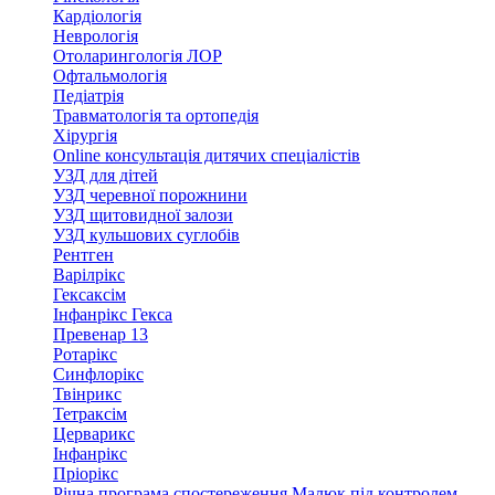
Кардіологія
Неврологія
Отоларингологія ЛОР
Офтальмологія
Педіатрія
Травматологія та ортопедія
Хірургія
Online консультація дитячих спеціалістів
УЗД для дітей
УЗД черевної порожнини
УЗД щитовидної залози
УЗД кульшових суглобів
Рентген
Варілрікс
Гексаксім
Інфанрікс Гекса
Превенар 13
Ротарікс
Синфлорікс
Твінрикс
Тетраксім
Церварикс
Інфанрікс
Пріорікс
Річна програма спостереження Малюк під контролем