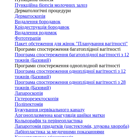
Пункційна біопсія молочних залоз
Дерматологічні процедури
Дерматоскопія
Видалення бородавок
Кріодеструкція бородавок
Видалення родимок
Фототерапія
Пакет обстеження для жінок "Планування вагітності"
Програми спостереження багатоплідної вагітності
Програма спостереження багатоплідної вагітності з 12
тижнів (Базовий)
Програми спостереження одноплодной вагітності
Програма спостереження одноплідної вагітності з 12
тижнів (Базовий)
Програма спостереження одноплідної вагітності з 28
тижнів (Базовий)
Лапароскопія
Гістерорезектоскопія
Поліпектомія
Бужування цервікального каналу
Аргоноплазменна коагуляція шийки матки
Кольпорафія та перінеопластика
Лапаротомія придатків (цистектомія, злукова хвороба)
Лабіопластика за медичними показаннями