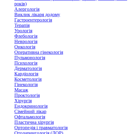
років)
Алергологія
Виклик лікаря додому
Гастроентерологія
Терапія
Урологія
Флебологія
Неврологія
Онкологія
Оперативна гінекологія
Пульмонологія
Психологія
Дерматологія
Кардіологія
Косметологія
Гінекологія
Масаж
Проктологія
Хірургія
Ендокринологія
Сімейний лікар
Офтальмологія
Пластична хірургія
Ортопедія і травматологія
Отоларингологія (ЛОР)