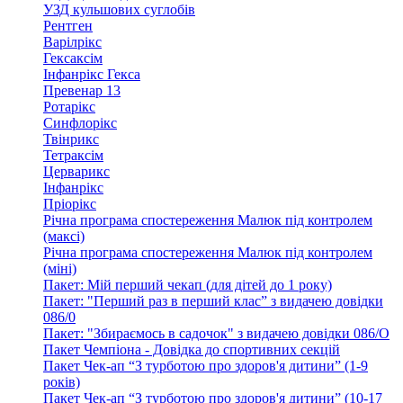
УЗД кульшових суглобів
Рентген
Варілрікс
Гексаксім
Інфанрікс Гекса
Превенар 13
Ротарікс
Синфлорікс
Твінрикс
Тетраксім
Церварикс
Інфанрікс
Пріорікс
Річна програма спостереження Малюк під контролем
(максі)
Річна програма спостереження Малюк під контролем
(міні)
Пакет: Мій перший чекап (для дітей до 1 року)
Пакет: "Перший раз в перший клас” з видачею довідки
086/0
Пакет: "Збираємось в садочок" з видачею довідки 086/О
Пакет Чемпіона - Довідка до спортивних секцій
Пакет Чек-ап “З турботою про здоров'я дитини” (1-9
років)
Пакет Чек-ап “З турботою про здоров'я дитини” (10-17