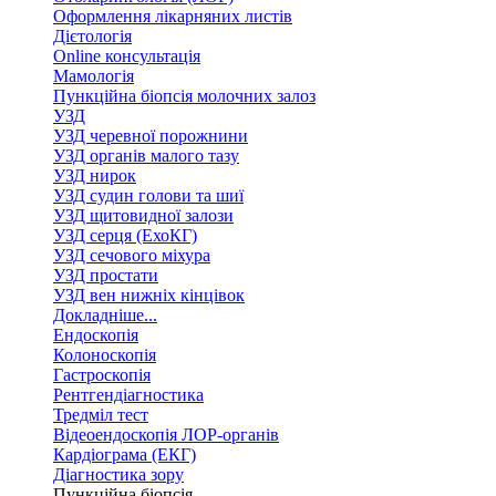
Оформлення лікарняних листів
Дієтологія
Online консультація
Мамологія
Пункційна біопсія молочних залоз
УЗД
УЗД черевної порожнини
УЗД органів малого тазу
УЗД нирок
УЗД судин голови та шиї
УЗД щитовидної залози
УЗД серця (ЕхоКГ)
УЗД сечового міхура
УЗД простати
УЗД вен нижніх кінцівок
Докладніше...
Ендоскопія
Колоноскопія
Гастроскопія
Рентгендіагностика
Тредміл тест
Відеоендоскопія ЛОР-органів
Кардіограма (ЕКГ)
Діагностика зору
Пункційна біопсія