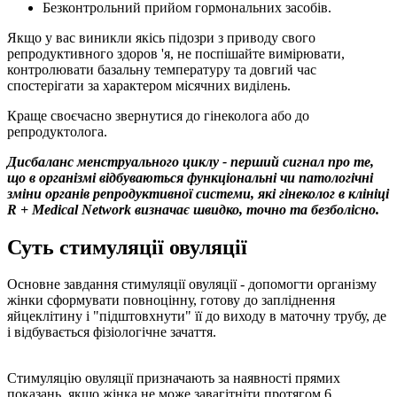
Безконтрольний прийом гормональних засобів.
Якщо у вас виникли якісь підозри з приводу свого
репродуктивного здоров 'я, не поспішайте вимірювати,
контролювати базальну температуру та довгий час
спостерігати за характером місячних виділень.
Краще своєчасно звернутися до гінеколога або до
репродуктолога.
Дисбаланс менструального циклу - перший сигнал про те,
що в організмі відбуваються функціональні чи патологічні
зміни органів репродуктивної системи, які гінеколог в клініці
R + Medical Network визначає швидко, точно та безболісно.
Суть стимуляції овуляції
Основне завдання стимуляції овуляції - допомогти організму
жінки сформувати повноцінну, готову до запліднення
яйцеклітину і "підштовхнути" її до виходу в маточну трубу, де
і відбувається фізіологічне зачаття.
Стимуляцію овуляції призначають за наявності прямих
показань, якщо жінка не може завагітніти протягом 6