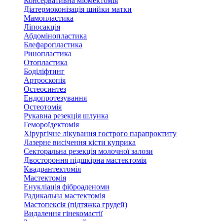
Консервативна міомектомія
Діатермоконізація шийки матки
Мамопластика
Ліпосакція
Абдомінопластика
Блефаропластика
Ринопластика
Отопластика
Боділіфтинг
Артроскопія
Остеосинтез
Ендопротезування
Остеотомія
Рукавна резекція шлунка
Гемороїдектомія
Хірургічне лікування гострого парапроктиту
Лазерне висічення кісти куприка
Секторальна резекція молочної залози
Двостороння підшкірна мастектомія
Квадрантектомія
Мастектомія
Енукліація фіброаденоми
Радикальна мастектомія
Мастопексія (підтяжка грудей)
Видалення гінекомастії