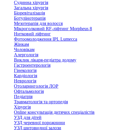
Судинна хірургія
Загальна хірургія
Біоревіталізація
Ботулінотерапія
Мезотерапія для волосся
Мікроголковий RF-ліфтинг Morpheus 8
Нитковий ліфтинг
Фотоомолодження IPL Lumecca
Жінкам
Чоловікам
Алергологія
Виклик лікаря-педіатра додому
Гастроентерологія
Гінекологія
Кардіологія
Неврологія
Отоларингологія ЛОР
Офтальмологія
Педіатрія
Травматологія та ортопедія
Хірургія
Online консультація дитячих спеціалістів
УЗД для дітей
УЗД черевної порожнини
УЗД щитовидної залози