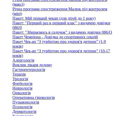
(максі)
Річна програма спостереження Малюк під контролем
(міні)
Пакет: Мій перший чекап (для дітей до 1 року)
Пакет: "Перший раз в перший клас” з видачею довідки
086/0
Пакет: "Збираємось в садочок" з видачею довідки 086/О
Пакет Чемпіона - Довідка до спортивних секцій
Пакет Чек-ап “З турботою про здоров'я дитини” (1-9
років)
Пакет Чек-ап “З турботою про здоров'я дитини” (10-17
років)
Алергологія
Виклик лікаря додому
Гастроентерологія
Терапія
Урологія
Флебологія
Неврологія
Онкологія
Оперативна гінекологія
Пульмонологія
Психологія
Дерматологія