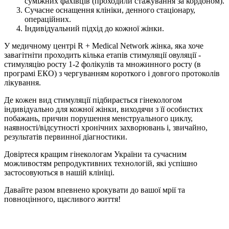
суміжних фахівців (проходили стажування за кордоном).
Сучасне оснащення клініки, денного стаціонару,
операційних.
Індивідуальний підхід до кожної жінки.
У медичному центрі R + Medical Network жінка, яка хоче
завагітніти проходить кілька етапів стимуляції овуляції -
стимуляцію росту 1-2 фолікулів та множинного росту (в
програмі ЕКО) з чергуванням короткого і довгого протоколів
лікування.
Де кожен вид стимуляції підбирається гінекологом
індивідуально для кожної жінки, виходячи з її особистих
побажань, причин порушення менструального циклу,
наявності/відсутності хронічних захворювань і, звичайно,
результатів первинної діагностики.
Довіртеся кращим гінекологам України та сучасним
можливостям репродуктивних технологій, які успішно
застосовуються в нашій клініці.
Давайте разом впевнено крокувати до вашої мрії та
повноцінного, щасливого життя!