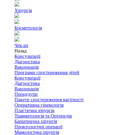
Хірургія
Косметологія
Чек-ап
Назад
Консультації
Діагностика
Вакцинація
Програми спостереження дітей
Консультації
Діагностика
Вакцинація
Процедури
Пакети спостереження вагітності
Оперативна гінекологія
Пластична хірургія
Травматологія та Ортопедія
Баріатрична хірургія
Проктологічні операції
Мамологічна хірургія