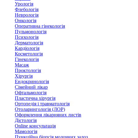
Урологія
Флебологія
Неврологія
Онкологія
Оперативна гінекологія
Пульмонологія
Психологія
Дерматологія
Кардіологія
Косметологія
Гінекологія
Масаж
Проктологія
Хірургія
Ендокринологія
Сімейний лікар
Офтальмологія
Пластична хірургія
Ортопедія і травматологія
Отоларингологія (ЛОР)
Оформлення лікарняних листів
Дієтологія
Online консультація
Мамологія
Пункційна біопсія молочних залоз