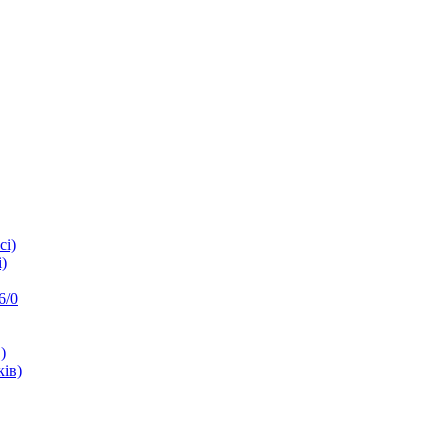
сі)
)
6/0
)
ків)