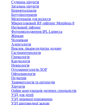
Судинна хірургія
Загальна хірургія
Біоревіталізація
Ботулінотерапія
Мезотерапія для волосся
Мікроголковий RF-ліфтинг Morpheus 8
Нитковий ліфтинг
Фотоомолодження IPL Lumecca
Жінкам
Чоловікам
Алергологія
Виклик лікаря-педіатра додому
Гастроентерологія
Гінекологія
Кардіологія
Неврологія
Отоларингологія ЛОР
Офтальмологія
Педіатрія
Травматологія та ортопедія
Хірургія
Online консультація дитячих спеціалістів
УЗД для дітей
УЗД черевної порожнини
УЗД щитовидної залози