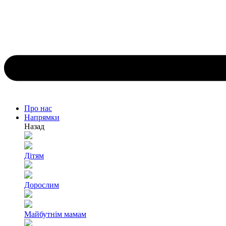
Про нас
Напрямки
Назад
Дітям
Дорослим
Майбутнім мамам