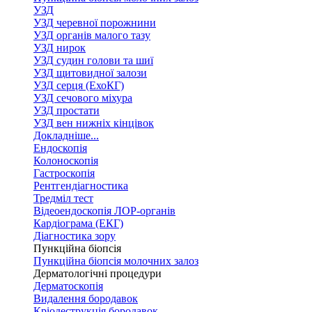
УЗД
УЗД черевної порожнини
УЗД органів малого тазу
УЗД нирок
УЗД судин голови та шиї
УЗД щитовидної залози
УЗД серця (ЕхоКГ)
УЗД сечового міхура
УЗД простати
УЗД вен нижніх кінцівок
Докладніше...
Ендоскопія
Колоноскопія
Гастроскопія
Рентгендіагностика
Тредміл тест
Відеоендоскопія ЛОР-органів
Кардіограма (ЕКГ)
Діагностика зору
Пункційна біопсія
Пункційна біопсія молочних залоз
Дерматологічні процедури
Дерматоскопія
Видалення бородавок
Кріодеструкція бородавок