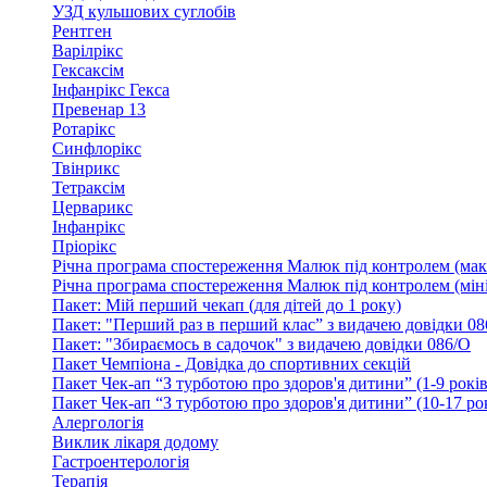
УЗД кульшових суглобів
Рентген
Варілрікс
Гексаксім
Інфанрікс Гекса
Превенар 13
Ротарікс
Синфлорікс
Твінрикс
Тетраксім
Церварикс
Інфанрікс
Пріорікс
Річна програма спостереження Малюк під контролем (мак
Річна програма спостереження Малюк під контролем (міні
Пакет: Мій перший чекап (для дітей до 1 року)
Пакет: "Перший раз в перший клас” з видачею довідки 08
Пакет: "Збираємось в садочок" з видачею довідки 086/О
Пакет Чемпіона - Довідка до спортивних секцій
Пакет Чек-ап “З турботою про здоров'я дитини” (1-9 років
Пакет Чек-ап “З турботою про здоров'я дитини” (10-17 ро
Алергологія
Виклик лікаря додому
Гастроентерологія
Терапія