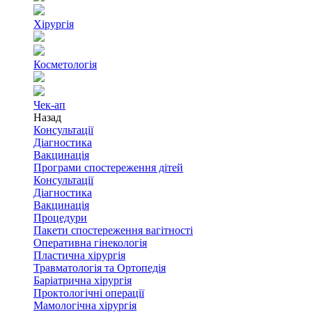
Хірургія
Косметологія
Чек-ап
Назад
Консультації
Діагностика
Вакцинація
Програми спостереження дітей
Консультації
Діагностика
Вакцинація
Процедури
Пакети спостереження вагітності
Оперативна гінекологія
Пластична хірургія
Травматологія та Ортопедія
Баріатрична хірургія
Проктологічні операції
Мамологічна хірургія