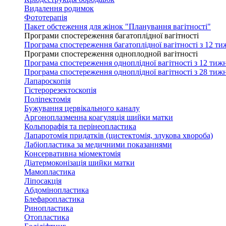
Видалення родимок
Фототерапія
Пакет обстеження для жінок "Планування вагітності"
Програми спостереження багатоплідної вагітності
Програма спостереження багатоплідної вагітності з 12 ти
Програми спостереження одноплодной вагітності
Програма спостереження одноплідної вагітності з 12 тижн
Програма спостереження одноплідної вагітності з 28 тижн
Лапароскопія
Гістерорезектоскопія
Поліпектомія
Бужування цервікального каналу
Аргоноплазменна коагуляція шийки матки
Кольпорафія та перінеопластика
Лапаротомія придатків (цистектомія, злукова хвороба)
Лабіопластика за медичними показаннями
Консервативна міомектомія
Діатермоконізація шийки матки
Мамопластика
Ліпосакція
Абдомінопластика
Блефаропластика
Ринопластика
Отопластика