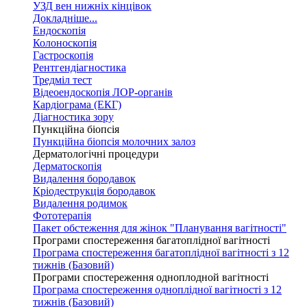
УЗД вен нижніх кінцівок
Докладніше...
Ендоскопія
Колоноскопія
Гастроскопія
Рентгендіагностика
Тредміл тест
Відеоендоскопія ЛОР-органів
Кардіограма (ЕКГ)
Діагностика зору
Пункційна біопсія
Пункційна біопсія молочних залоз
Дерматологічні процедури
Дерматоскопія
Видалення бородавок
Кріодеструкція бородавок
Видалення родимок
Фототерапія
Пакет обстеження для жінок "Планування вагітності"
Програми спостереження багатоплідної вагітності
Програма спостереження багатоплідної вагітності з 12
тижнів (Базовий)
Програми спостереження одноплодной вагітності
Програма спостереження одноплідної вагітності з 12
тижнів (Базовий)