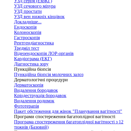
УЗД серця (ЕхоКГ)
УЗД сечового міхура
УЗД простати
УЗД вен нижніх кінцівок
Докладніше...
Ендоскопія
Колоноскопія
Гастроскопія
Рентгендіагностика
Тредміл тест
Відеоендоскопія ЛОР-органів
Кардіограма (ЕКГ)
Діагностика зору
Пункційна біопсія
Пункційна біопсія молочних залоз
Дерматологічні процедури
Дерматоскопія
Видалення бородавок
Кріодеструкція бородавок
Видалення родимок
Фототерапія
Пакет обстеження для жінок "Планування вагітності"
Програми спостереження багатоплідної вагітності
Програма спостереження багатоплідної вагітності з 12
тижнів (Базовий)