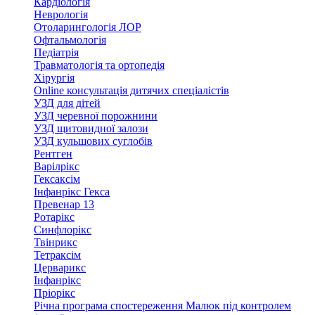
Кардіологія
Неврологія
Отоларингологія ЛОР
Офтальмологія
Педіатрія
Травматологія та ортопедія
Хірургія
Online консультація дитячих спеціалістів
УЗД для дітей
УЗД черевної порожнини
УЗД щитовидної залози
УЗД кульшових суглобів
Рентген
Варілрікс
Гексаксім
Інфанрікс Гекса
Превенар 13
Ротарікс
Синфлорікс
Твінрикс
Тетраксім
Церварикс
Інфанрікс
Пріорікс
Річна програма спостереження Малюк під контролем