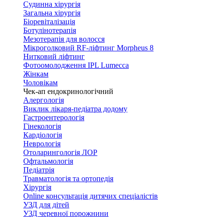
Судинна хірургія
Загальна хірургія
Біоревіталізація
Ботулінотерапія
Мезотерапія для волосся
Мікроголковий RF-ліфтинг Morpheus 8
Нитковий ліфтинг
Фотоомолодження IPL Lumecca
Жінкам
Чоловікам
Чек-ап ендокринологічний
Алергологія
Виклик лікаря-педіатра додому
Гастроентерологія
Гінекологія
Кардіологія
Неврологія
Отоларингологія ЛОР
Офтальмологія
Педіатрія
Травматологія та ортопедія
Хірургія
Online консультація дитячих спеціалістів
УЗД для дітей
УЗД черевної порожнини