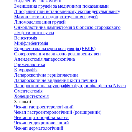
Видалення гінекомастії
Зменшення грудей за медичними показаннями
Ліпофілінг при встановленому експандеру/імпланту
Мамопластика, ендопротезування грудей
Ліпомоделювання грудей
Онкопластична лампектомія з біопсією сторожового
лімфатичного вузла
Венектомія
Мініфлебектомія
Ендовенозна лазерна коагуляція (ЕВЛК)
Склерозування варикозно розширених вен
Апендектомія лапароскопічна
Грижепластика
Крурорафія
Лапароскопічна герніопластика
Лапароскопічне видалення кісти печінки
Лапороскопічна крурорафія з фундоплікацією за Nissen
Оментектомія
Холецистектомія
Загальні
Чек-ап гастроентерологічний
Чекап гастроентерологічний (розширений)
Чек-ап щитоподібна залоза
Чек-ап ендокринологічний
Чек-ап дерматологічний