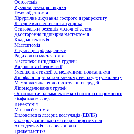
Остеотомія
Рукавна резекція шлунка
Гемороїдектомія
Хірургічне лікування гострого парапроктиту
Лазерне висічення кісти куприка
Секторальна резекція молочної залози
Двостороння підшкірна мастектомія
Квадрантектомія
Мастектомія
Енукліація фіброаденоми
Радикальна мастектомія
Мастопексія (підтяжка грудей)
Видалення гінекомастії
Зменшення грудей за медичними показаннями
Ліпофілінг при встановленому експандеру/імпланту
Мамопластика, ендопротезування грудей
Ліпомоделювання грудей
Онкопластична лампектомія з біопсією сторожового
лімфатичного вузла
Венектомія
Мініфлебектомія
Ендовенозна лазерна коагуляція (ЕВЛК)
Склерозування варикозно розширених вен
Апендектомія лапароскопічна
Грижепластика