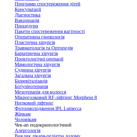
Програми спостереження дітей
Консультації
Діагностика
Вакцинація
Процедури
Пакети спостереження вагітності
Оперативна гінекологія
Пластична хірургія
Травматологія та Ортопедія
Баріатрична хірургія
Проктологічні операції
Мамологічна хірургія
Судинна хірургія
Загальна хірургія
Біоревіталізація
Ботулінотерапія
Мезотерапія для волосся
Мікроголковий RF-ліфтинг Morpheus 8
Нитковий ліфтинг
Фотоомолодження IPL Lumecca
Жінкам
Чоловікам
Чек-ап ендокринологічний
Алергологія
Виклик лікаря-педіатра додому