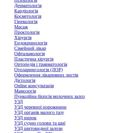
Психологія
Дерматологія
Кардіологія
Косметологія
Гінекологія
Масаж
Проктологія
Хірургія
Ендокринологія
Сімейний лікар
Офтальмологія
Пластична хірургія
Ортопедія і травматологія
Отоларингологія (ЛОР)
Оформлення лікарняних листів
Дієтологія
Online консультація
Мамологія
Пункційна біопсія молочних залоз
УЗД
УЗД черевної порожнини
УЗД органів малого тазу
УЗД нирок
УЗД судин голови та шиї
УЗД щитовидної залози