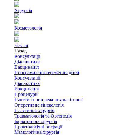
Хірургія
Косметологія
Чек-ап
Назад
Консультації
Діагностика
Вакцинація
Програми спостереження дітей
Консультації
Діагностика
Вакцинація
Процедури
Пакети спостереження вагітності
Оперативна гінекологія
Пластична хірургія
Травматологія та Ортопедія
Баріатрична хірургія
Проктологічні операції
Мамологічна хірургія