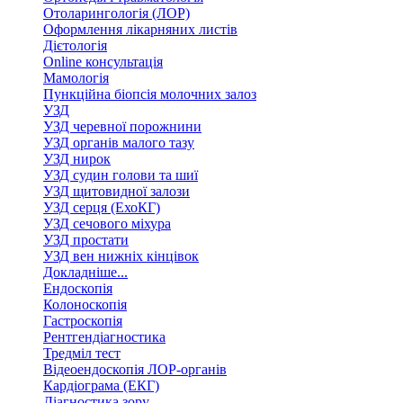
Отоларингологія (ЛОР)
Оформлення лікарняних листів
Дієтологія
Online консультація
Мамологія
Пункційна біопсія молочних залоз
УЗД
УЗД черевної порожнини
УЗД органів малого тазу
УЗД нирок
УЗД судин голови та шиї
УЗД щитовидної залози
УЗД серця (ЕхоКГ)
УЗД сечового міхура
УЗД простати
УЗД вен нижніх кінцівок
Докладніше...
Ендоскопія
Колоноскопія
Гастроскопія
Рентгендіагностика
Тредміл тест
Відеоендоскопія ЛОР-органів
Кардіограма (ЕКГ)
Діагностика зору