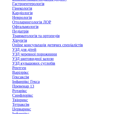
Гастроентерологія
Гінекологія
Кардіологія
Неврологія
Отоларингологія ЛОР
Офтальмологія
Педіатрія
Травматологія та ортопедія
Хірургія
Online консультація дитячих спеціалістів
УЗД для дітей
УЗД черевної порожнини
УЗД щитовидної залози
УЗД кульшових суглобів
Рентген
Варілрікс
Гексаксім
Інфанрікс Гекса
Превенар 13
Ротарікс
Синфлорікс
Твінрикс
Тетраксім
Церварикс
Інфанрікс