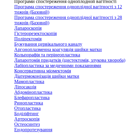
Програми спостереження одноплодной вагітності
Програма спостереження одноплідної вагітності з 12
тижнів (Базовий)
Програма спостереження одноплідної вагітності з 28
тижнів (Базовий)
Лапароскопія
Гістерорезектоскопія
Поліпектомія
Бужування цервікального каналу
Аргоноплазменна коагуляція шийки матки
Кольпорафія та перінеопластика
Лапаротомія придатків (цистектомія, злукова хвороба)
Лабіопластика за медичними показаннями
Консервативна міомектомія
Діатермоконізація шийки матки
Мамопластика
Ліпосакція
Абдомінопластика
Блефаропластика
Ринопластика
Отопластика
Боділіфтинг
Артроскопія
Остеосинтез
Ендопротезування