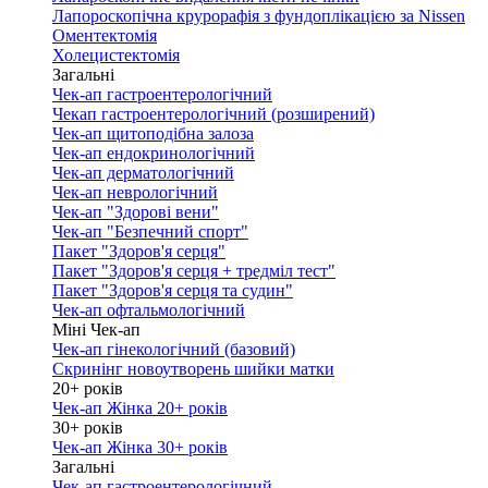
Лапороскопічна крурорафія з фундоплікацією за Nissen
Оментектомія
Холецистектомія
Загальні
Чек-ап гастроентерологічний
Чекап гастроентерологічний (розширений)
Чек-ап щитоподібна залоза
Чек-ап ендокринологічний
Чек-ап дерматологічний
Чек-ап неврологічний
Чек-ап "Здорові вени"
Чек-ап "Безпечний спорт"
Пакет "Здоров'я серця"
Пакет "Здоров'я серця + тредміл тест"
Пакет "Здоров'я серця та судин"
Чек-ап офтальмологічний
Міні Чек-ап
Чек-ап гінекологічний (базовий)
Скринінг новоутворень шийки матки
20+ років
Чек-ап Жінка 20+ років
30+ років
Чек-ап Жінка 30+ років
Загальні
Чек-ап гастроентерологічний