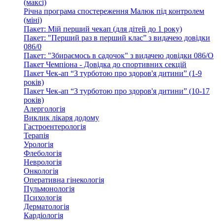
(максі)
Річна програма спостереження Малюк під контролем
(міні)
Пакет: Мій перший чекап (для дітей до 1 року)
Пакет: "Перший раз в перший клас” з видачею довідки
086/0
Пакет: "Збираємось в садочок" з видачею довідки 086/О
Пакет Чемпіона - Довідка до спортивних секцій
Пакет Чек-ап “З турботою про здоров'я дитини” (1-9
років)
Пакет Чек-ап “З турботою про здоров'я дитини” (10-17
років)
Алергологія
Виклик лікаря додому
Гастроентерологія
Терапія
Урологія
Флебологія
Неврологія
Онкологія
Оперативна гінекологія
Пульмонологія
Психологія
Дерматологія
Кардіологія