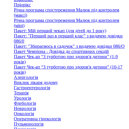
Пріорікс
Річна програма спостереження Малюк під контролем
(максі)
Річна програма спостереження Малюк під контролем
(міні)
Пакет: Мій перший чекап (для дітей до 1 року)
Пакет: "Перший раз в перший клас” з видачею довідки
086/0
Пакет: "Збираємось в садочок" з видачею довідки 086/О
Пакет Чемпіона - Довідка до спортивних секцій
Пакет Чек-ап “З турботою про здоров'я дитини” (1-9
років)
Пакет Чек-ап “З турботою про здоров'я дитини” (10-17
років)
Алергологія
Виклик лікаря додому
Гастроентерологія
Терапія
Урологія
Флебологія
Неврологія
Онкологія
Оперативна гінекологія
Пульмонологія