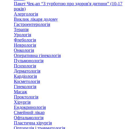
Пакет Чек-ап “З турботою про здоров'я дитини” (10-17
років)
Алергологія
Виклик лікаря додому
Гастроентерологія
Терапія
Урологія
Флебологія
Неврологія
Онкологія
Оперативна гінекологія
Пульмонологія
Психологія
Дерматологія
Кардіологія
Косметологія
Гінекологія
Масаж
Проктологія
Хірургія
Ендокринологія
Сімейний лікар
Офтальмологія
Пластична хірургія
Ортопедія і травматологія