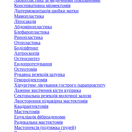
Лабіопластика за медичними показаннями
Консервативна міомектомія
Діатермоконізація шийки матки
Мамопластика
Ліпосакція
Абдомінопластика
Блефаропластика
Ринопластика
Отопластика
Боділіфтинг
Артроскопія
Остеосинтез
Ендопротезування
Остеотомія
Рукавна резекція шлунка
Гемороїдектомія
Хірургічне лікування гострого парапроктиту
Лазерне висічення кісти куприка
Секторальна резекція молочної залози
Двостороння підшкірна мастектомія
Квадрантектомія
Мастектомія
Енукліація фіброаденоми
Радикальна мастектомія
Мастопексія (підтяжка грудей)