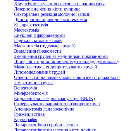
Хірургічне лікування гострого парапроктиту
Лазерне висічення кісти куприка
Секторальна резекція молочної залози
Двостороння підшкірна мастектомія
Квадрантектомія
Мастектомія
Енукліація фіброаденоми
Радикальна мастектомія
Мастопексія (підтяжка грудей)
Видалення гінекомастії
Зменшення грудей за медичними показаннями
Ліпофілінг при встановленому експандеру/імпланту
Мамопластика, ендопротезування грудей
Ліпомоделювання грудей
Онкопластична лампектомія з біопсією сторожового
лімфатичного вузла
Венектомія
Мініфлебектомія
Ендовенозна лазерна коагуляція (ЕВЛК)
Склерозування варикозно розширених вен
Апендектомія лапароскопічна
Грижепластика
Крурорафія
Лапароскопічна герніопластика
Лапароскопічне видалення кісти печінки