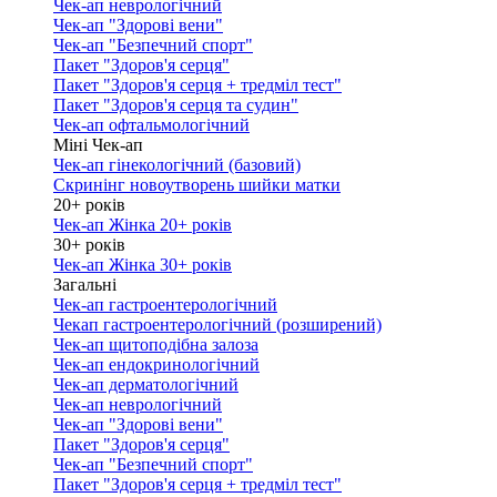
Чек-ап неврологічний
Чек-ап "Здорові вени"
Чек-ап "Безпечний спорт"
Пакет "Здоров'я серця"
Пакет "Здоров'я серця + тредміл тест"
Пакет "Здоров'я серця та судин"
Чек-ап офтальмологічний
Міні Чек-ап
Чек-ап гінекологічний (базовий)
Скринінг новоутворень шийки матки
20+ років
Чек-ап Жінка 20+ років
30+ років
Чек-ап Жінка 30+ років
Загальні
Чек-ап гастроентерологічний
Чекап гастроентерологічний (розширений)
Чек-ап щитоподібна залоза
Чек-ап ендокринологічний
Чек-ап дерматологічний
Чек-ап неврологічний
Чек-ап "Здорові вени"
Пакет "Здоров'я серця"
Чек-ап "Безпечний спорт"
Пакет "Здоров'я серця + тредміл тест"