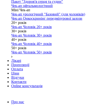
Пакет "Здоров'я серця та судин"
Чек-ап офтальмологічний
Міні Чек-ап
Чек-ап урологічний "Базовий" (для чоловіків)
Чек-ап Онкоскринінг передміхурової залози
20+ років
Чек-ап Чоловік 20+ років
30+ років
Чек-ап Чоловік 30+ років
40+ років
Чек-ап Чоловік 40+ років
50+ років
Чек-ап Чоловік 50+ років
Лікарі
Пропозиції
Оплата
Ціни
Відгуки
Контакти
Online консультація
Про нас