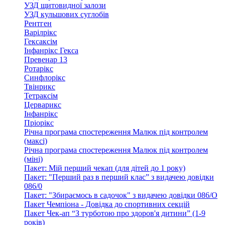
УЗД щитовидної залози
УЗД кульшових суглобів
Рентген
Варілрікс
Гексаксім
Інфанрікс Гекса
Превенар 13
Ротарікс
Синфлорікс
Твінрикс
Тетраксім
Церварикс
Інфанрікс
Пріорікс
Річна програма спостереження Малюк під контролем
(максі)
Річна програма спостереження Малюк під контролем
(міні)
Пакет: Мій перший чекап (для дітей до 1 року)
Пакет: "Перший раз в перший клас” з видачею довідки
086/0
Пакет: "Збираємось в садочок" з видачею довідки 086/О
Пакет Чемпіона - Довідка до спортивних секцій
Пакет Чек-ап “З турботою про здоров'я дитини” (1-9
років)