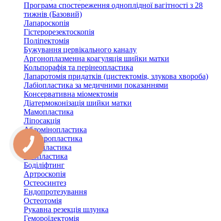
Програма спостереження одноплідної вагітності з 28
тижнів (Базовий)
Лапароскопія
Гістерорезектоскопія
Поліпектомія
Бужування цервікального каналу
Аргоноплазменна коагуляція шийки матки
Кольпорафія та перінеопластика
Лапаротомія придатків (цистектомія, злукова хвороба)
Лабіопластика за медичними показаннями
Консервативна міомектомія
Діатермоконізація шийки матки
Мамопластика
Ліпосакція
Абдомінопластика
Блефаропластика
Ринопластика
Отопластика
Боділіфтинг
Артроскопія
Остеосинтез
Ендопротезування
Остеотомія
Рукавна резекція шлунка
Гемороїдектомія