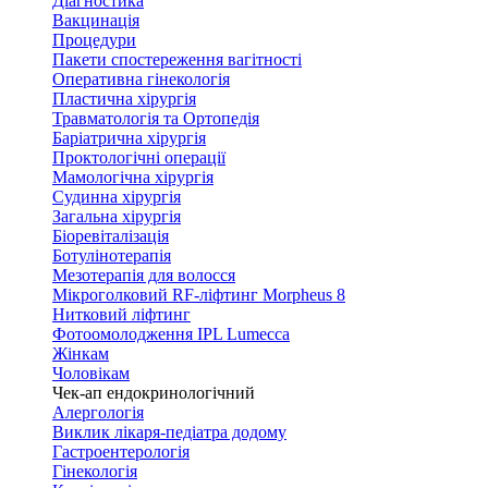
Діагностика
Вакцинація
Процедури
Пакети спостереження вагітності
Оперативна гінекологія
Пластична хірургія
Травматологія та Ортопедія
Баріатрична хірургія
Проктологічні операції
Мамологічна хірургія
Судинна хірургія
Загальна хірургія
Біоревіталізація
Ботулінотерапія
Мезотерапія для волосся
Мікроголковий RF-ліфтинг Morpheus 8
Нитковий ліфтинг
Фотоомолодження IPL Lumecca
Жінкам
Чоловікам
Чек-ап ендокринологічний
Алергологія
Виклик лікаря-педіатра додому
Гастроентерологія
Гінекологія