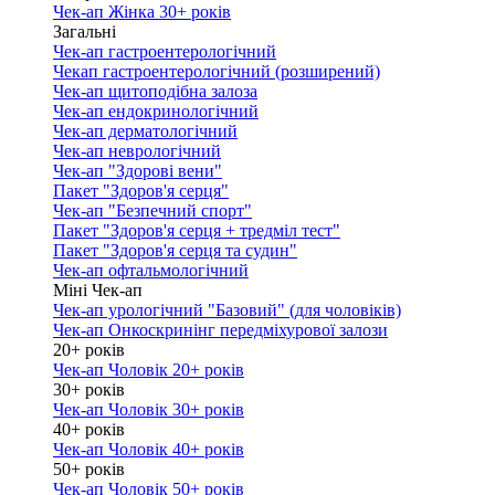
Чек-ап Жінка 30+ років
Загальні
Чек-ап гастроентерологічний
Чекап гастроентерологічний (розширений)
Чек-ап щитоподібна залоза
Чек-ап ендокринологічний
Чек-ап дерматологічний
Чек-ап неврологічний
Чек-ап "Здорові вени"
Пакет "Здоров'я серця"
Чек-ап "Безпечний спорт"
Пакет "Здоров'я серця + тредміл тест"
Пакет "Здоров'я серця та судин"
Чек-ап офтальмологічний
Міні Чек-ап
Чек-ап урологічний "Базовий" (для чоловіків)
Чек-ап Онкоскринінг передміхурової залози
20+ років
Чек-ап Чоловік 20+ років
30+ років
Чек-ап Чоловік 30+ років
40+ років
Чек-ап Чоловік 40+ років
50+ років
Чек-ап Чоловік 50+ років