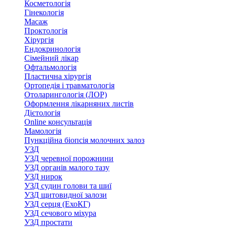
Косметологія
Гінекологія
Масаж
Проктологія
Хірургія
Ендокринологія
Сімейний лікар
Офтальмологія
Пластична хірургія
Ортопедія і травматологія
Отоларингологія (ЛОР)
Оформлення лікарняних листів
Дієтологія
Online консультація
Мамологія
Пункційна біопсія молочних залоз
УЗД
УЗД черевної порожнини
УЗД органів малого тазу
УЗД нирок
УЗД судин голови та шиї
УЗД щитовидної залози
УЗД серця (ЕхоКГ)
УЗД сечового міхура
УЗД простати