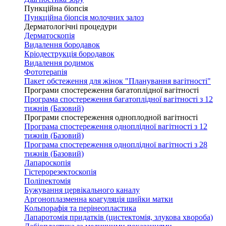
Пункційна біопсія
Пункційна біопсія молочних залоз
Дерматологічні процедури
Дерматоскопія
Видалення бородавок
Кріодеструкція бородавок
Видалення родимок
Фототерапія
Пакет обстеження для жінок "Планування вагітності"
Програми спостереження багатоплідної вагітності
Програма спостереження багатоплідної вагітності з 12
тижнів (Базовий)
Програми спостереження одноплодной вагітності
Програма спостереження одноплідної вагітності з 12
тижнів (Базовий)
Програма спостереження одноплідної вагітності з 28
тижнів (Базовий)
Лапароскопія
Гістерорезектоскопія
Поліпектомія
Бужування цервікального каналу
Аргоноплазменна коагуляція шийки матки
Кольпорафія та перінеопластика
Лапаротомія придатків (цистектомія, злукова хвороба)