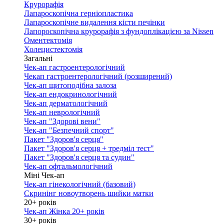
Крурорафія
Лапароскопічна герніопластика
Лапароскопічне видалення кісти печінки
Лапороскопічна крурорафія з фундоплікацією за Nissen
Оментектомія
Холецистектомія
Загальні
Чек-ап гастроентерологічний
Чекап гастроентерологічний (розширений)
Чек-ап щитоподібна залоза
Чек-ап ендокринологічний
Чек-ап дерматологічний
Чек-ап неврологічний
Чек-ап "Здорові вени"
Чек-ап "Безпечний спорт"
Пакет "Здоров'я серця"
Пакет "Здоров'я серця + тредміл тест"
Пакет "Здоров'я серця та судин"
Чек-ап офтальмологічний
Міні Чек-ап
Чек-ап гінекологічний (базовий)
Скринінг новоутворень шийки матки
20+ років
Чек-ап Жінка 20+ років
30+ років