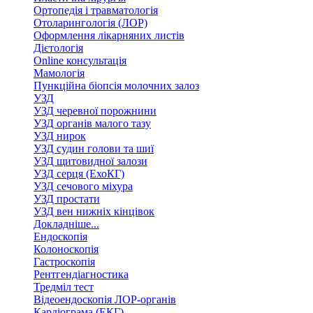
Ортопедія і травматологія
Отоларингологія (ЛОР)
Оформлення лікарняних листів
Дієтологія
Online консультація
Мамологія
Пункційна біопсія молочних залоз
УЗД
УЗД черевної порожнини
УЗД органів малого тазу
УЗД нирок
УЗД судин голови та шиї
УЗД щитовидної залози
УЗД серця (ЕхоКГ)
УЗД сечового міхура
УЗД простати
УЗД вен нижніх кінцівок
Докладніше...
Ендоскопія
Колоноскопія
Гастроскопія
Рентгендіагностика
Тредміл тест
Відеоендоскопія ЛОР-органів
Кардіограма (ЕКГ)