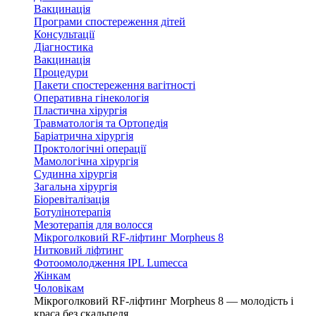
Вакцинація
Програми спостереження дітей
Консультації
Діагностика
Вакцинація
Процедури
Пакети спостереження вагітності
Оперативна гінекологія
Пластична хірургія
Травматологія та Ортопедія
Баріатрична хірургія
Проктологічні операції
Мамологічна хірургія
Судинна хірургія
Загальна хірургія
Біоревіталізація
Ботулінотерапія
Мезотерапія для волосся
Мікроголковий RF-ліфтинг Morpheus 8
Нитковий ліфтинг
Фотоомолодження IPL Lumecca
Жінкам
Чоловікам
Мікроголковий RF-ліфтинг Morpheus 8 — молодість і
краса без скальпеля