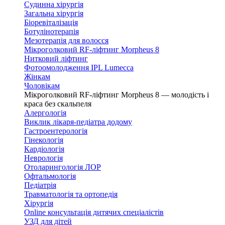
Судинна хірургія
Загальна хірургія
Біоревіталізація
Ботулінотерапія
Мезотерапія для волосся
Мікроголковий RF-ліфтинг Morpheus 8
Нитковий ліфтинг
Фотоомолодження IPL Lumecca
Жінкам
Чоловікам
Мікроголковий RF-ліфтинг Morpheus 8 — молодість і
краса без скальпеля
Алергологія
Виклик лікаря-педіатра додому
Гастроентерологія
Гінекологія
Кардіологія
Неврологія
Отоларингологія ЛОР
Офтальмологія
Педіатрія
Травматологія та ортопедія
Хірургія
Online консультація дитячих спеціалістів
УЗД для дітей