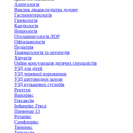
Алергологія
Виклик лікаря-педіатра додому
Гастроентерологія
Гінекологія
Кардіологія
Неврологія
Отоларингологія ЛОР
Офтальмологія
Педіатрія
Травматологія та ортопедія
Хірургія
Online консультація дитячих спеціалістів
УЗД для дітей
УЗД черевної порожнини
УЗД щитовидної залози
УЗД кульшових суглобів
Рентген
Варілрікс
Гексаксім
Інфанрікс Гекса
Превенар 13
Ротарікс
Синфлорікс
Твінрикс
Тетраксім