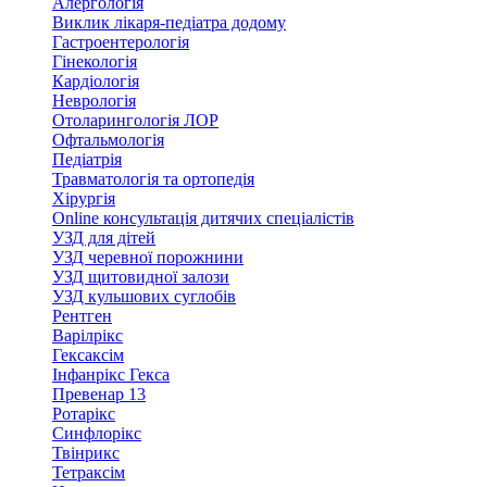
Алергологія
Виклик лікаря-педіатра додому
Гастроентерологія
Гінекологія
Кардіологія
Неврологія
Отоларингологія ЛОР
Офтальмологія
Педіатрія
Травматологія та ортопедія
Хірургія
Online консультація дитячих спеціалістів
УЗД для дітей
УЗД черевної порожнини
УЗД щитовидної залози
УЗД кульшових суглобів
Рентген
Варілрікс
Гексаксім
Інфанрікс Гекса
Превенар 13
Ротарікс
Синфлорікс
Твінрикс
Тетраксім