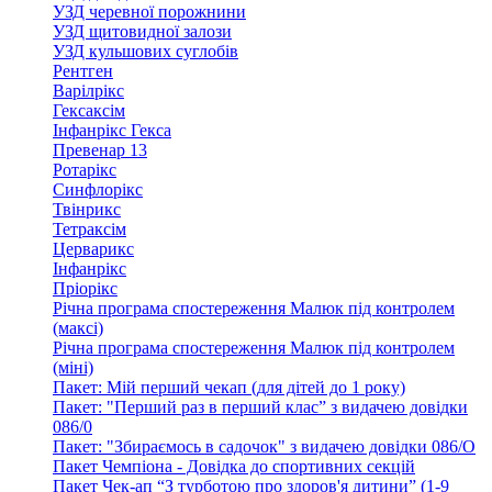
УЗД черевної порожнини
УЗД щитовидної залози
УЗД кульшових суглобів
Рентген
Варілрікс
Гексаксім
Інфанрікс Гекса
Превенар 13
Ротарікс
Синфлорікс
Твінрикс
Тетраксім
Церварикс
Інфанрікс
Пріорікс
Річна програма спостереження Малюк під контролем
(максі)
Річна програма спостереження Малюк під контролем
(міні)
Пакет: Мій перший чекап (для дітей до 1 року)
Пакет: "Перший раз в перший клас” з видачею довідки
086/0
Пакет: "Збираємось в садочок" з видачею довідки 086/О
Пакет Чемпіона - Довідка до спортивних секцій
Пакет Чек-ап “З турботою про здоров'я дитини” (1-9