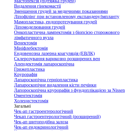
Мастопексія (підтяжка грудей)
Видалення гінекомастії
Зменшення грудей за медичними показаннями
Ліпофілінг при встановленому експандеру/імпланту
Мамопластика, ендопротезування грудей
Ліпомоделювання грудей
Онкопластична лампектомія з біопсією сторожового
лімфатичного вузла
Венектомія
Мініфлебектомія
Ендовенозна лазерна коагуляція (ЕВЛК)
Склерозування варикозно розширених вен
Апендектомія лапароскопічна
Грижепластика
Крурорафія
Лапароскопічна герніопластика
Лапароскопічне видалення кісти печінки
Лапороскопічна крурорафія з фундоплікацією за Nissen
Оментектомія
Холецистектомія
Загальні
Чек-ап гастроентерологічний
Чекап гастроентерологічний (розширений)
Чек-ап щитоподібна залоза
Чек-ап ендокринологічний