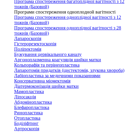
Програма спостереження багатоплідної вагітності з 12
тижнів (Базовий)
Програми спостереження одноплодной вагітності
Програма спостереження одноплідної вагітності з 12
тижнів (Базовий)
Програма спостереження одноплідної вагітності з 28
тижнів (Базовий)
Лапароскопія
Гістерорезектоскопія
Поліпектомія
Бужування цервікального каналу
Аргоноплазменна коагуляція шийки матки
Кольпорафія та перінеопластика
Лапаротомія придатків (цистектомія, злукова хвороба)
Лабіопластика за медичними показаннями
Консервативна міомектомія
Діатермоконізація шийки матки
Мамопластика
Ліпосакція
Абдомінопластика
Блефаропластика
Ринопластика
Отопластика
Боділіфтинг
Артроскопія