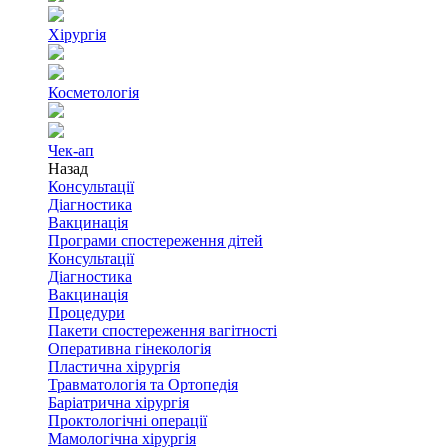
Хірургія
Косметологія
Чек-ап
Назад
Консультації
Діагностика
Вакцинація
Програми спостереження дітей
Консультації
Діагностика
Вакцинація
Процедури
Пакети спостереження вагітності
Оперативна гінекологія
Пластична хірургія
Травматологія та Ортопедія
Баріатрична хірургія
Проктологічні операції
Мамологічна хірургія