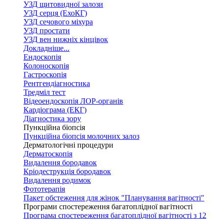
УЗД щитовидної залози
УЗД серця (ЕхоКГ)
УЗД сечового міхура
УЗД простати
УЗД вен нижніх кінцівок
Докладніше...
Ендоскопія
Колоноскопія
Гастроскопія
Рентгендіагностика
Тредміл тест
Відеоендоскопія ЛОР-органів
Кардіограма (ЕКГ)
Діагностика зору
Пункційна біопсія
Пункційна біопсія молочних залоз
Дерматологічні процедури
Дерматоскопія
Видалення бородавок
Кріодеструкція бородавок
Видалення родимок
Фототерапія
Пакет обстеження для жінок "Планування вагітності"
Програми спостереження багатоплідної вагітності
Програма спостереження багатоплідної вагітності з 12