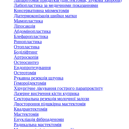
Лапаротомія придатків (цистектомія, злукова хвороба)
Лабіопластика за медичними показаннями
Консервативна міомектомія
Діатермоконізація шийки матки
Мамопластика
Ліпосакція
Абдомінопластика
Блефаропластика
Ринопластика
Отопластика
Боділіфтинг
Артроскопія
Остеосинтез
Ендопротезування
Остеотомія
Рукавна резекція шлунка
Гемороїдектомія
Хірургічне лікування гострого парапроктиту
Лазерне висічення кісти куприка
Секторальна резекція молочної залози
Двостороння підшкірна мастектомія
Квадрантектомія
Мастектомія
Енукліація фіброаденоми
Радикальна мастектомія