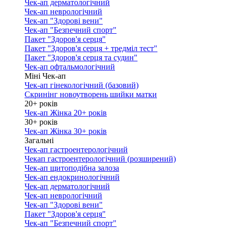
Чек-ап дерматологічний
Чек-ап неврологічний
Чек-ап "Здорові вени"
Чек-ап "Безпечний спорт"
Пакет "Здоров'я серця"
Пакет "Здоров'я серця + тредміл тест"
Пакет "Здоров'я серця та судин"
Чек-ап офтальмологічний
Міні Чек-ап
Чек-ап гінекологічний (базовий)
Скринінг новоутворень шийки матки
20+ років
Чек-ап Жінка 20+ років
30+ років
Чек-ап Жінка 30+ років
Загальні
Чек-ап гастроентерологічний
Чекап гастроентерологічний (розширений)
Чек-ап щитоподібна залоза
Чек-ап ендокринологічний
Чек-ап дерматологічний
Чек-ап неврологічний
Чек-ап "Здорові вени"
Пакет "Здоров'я серця"
Чек-ап "Безпечний спорт"