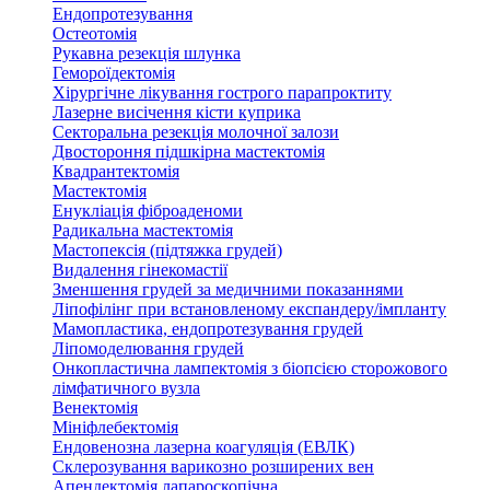
Ендопротезування
Остеотомія
Рукавна резекція шлунка
Гемороїдектомія
Хірургічне лікування гострого парапроктиту
Лазерне висічення кісти куприка
Секторальна резекція молочної залози
Двостороння підшкірна мастектомія
Квадрантектомія
Мастектомія
Енукліація фіброаденоми
Радикальна мастектомія
Мастопексія (підтяжка грудей)
Видалення гінекомастії
Зменшення грудей за медичними показаннями
Ліпофілінг при встановленому експандеру/імпланту
Мамопластика, ендопротезування грудей
Ліпомоделювання грудей
Онкопластична лампектомія з біопсією сторожового
лімфатичного вузла
Венектомія
Мініфлебектомія
Ендовенозна лазерна коагуляція (ЕВЛК)
Склерозування варикозно розширених вен
Апендектомія лапароскопічна