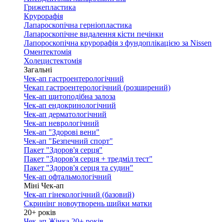
Грижепластика
Крурорафія
Лапароскопічна герніопластика
Лапароскопічне видалення кісти печінки
Лапороскопічна крурорафія з фундоплікацією за Nissen
Оментектомія
Холецистектомія
Загальні
Чек-ап гастроентерологічний
Чекап гастроентерологічний (розширений)
Чек-ап щитоподібна залоза
Чек-ап ендокринологічний
Чек-ап дерматологічний
Чек-ап неврологічний
Чек-ап "Здорові вени"
Чек-ап "Безпечний спорт"
Пакет "Здоров'я серця"
Пакет "Здоров'я серця + тредміл тест"
Пакет "Здоров'я серця та судин"
Чек-ап офтальмологічний
Міні Чек-ап
Чек-ап гінекологічний (базовий)
Скринінг новоутворень шийки матки
20+ років
Чек-ап Жінка 20+ років