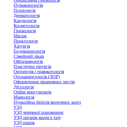
Оперативна гінекологія
Пульмонологія
Психологія
Дерматологія
Кардіологія
Косметологія
Гінекологія
Масаж
Проктологія
Хірургія
Ендокринологія
Сімейний лікар
Офтальмологія
Пластична хірургія
Ортопедія і травматологія
Отоларингологія (ЛОР)
Оформлення лікарняних листів
Дієтологія
Online консультація
Мамологія
Пункційна біопсія молочних залоз
УЗД
УЗД черевної порожнини
УЗД органів малого тазу
УЗД нирок