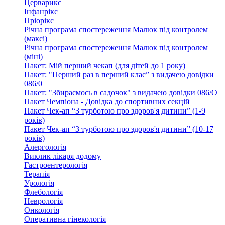
Церварикс
Інфанрікс
Пріорікс
Річна програма спостереження Малюк під контролем
(максі)
Річна програма спостереження Малюк під контролем
(міні)
Пакет: Мій перший чекап (для дітей до 1 року)
Пакет: "Перший раз в перший клас” з видачею довідки
086/0
Пакет: "Збираємось в садочок" з видачею довідки 086/О
Пакет Чемпіона - Довідка до спортивних секцій
Пакет Чек-ап “З турботою про здоров'я дитини” (1-9
років)
Пакет Чек-ап “З турботою про здоров'я дитини” (10-17
років)
Алергологія
Виклик лікаря додому
Гастроентерологія
Терапія
Урологія
Флебологія
Неврологія
Онкологія
Оперативна гінекологія