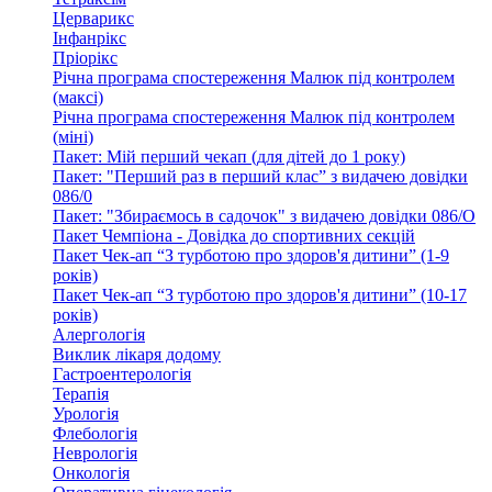
Церварикс
Інфанрікс
Пріорікс
Річна програма спостереження Малюк під контролем
(максі)
Річна програма спостереження Малюк під контролем
(міні)
Пакет: Мій перший чекап (для дітей до 1 року)
Пакет: "Перший раз в перший клас” з видачею довідки
086/0
Пакет: "Збираємось в садочок" з видачею довідки 086/О
Пакет Чемпіона - Довідка до спортивних секцій
Пакет Чек-ап “З турботою про здоров'я дитини” (1-9
років)
Пакет Чек-ап “З турботою про здоров'я дитини” (10-17
років)
Алергологія
Виклик лікаря додому
Гастроентерологія
Терапія
Урологія
Флебологія
Неврологія
Онкологія