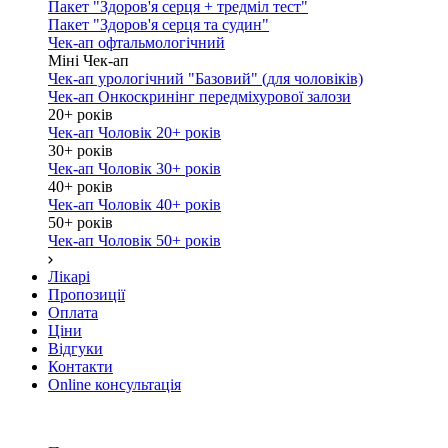
Пакет "Здоров'я серця + тредміл тест"
Пакет "Здоров'я серця та судин"
Чек-ап офтальмологічний
Міні Чек-ап
Чек-ап урологічний "Базовий" (для чоловіків)
Чек-ап Онкоскринінг передміхурової залози
20+ років
Чек-ап Чоловік 20+ років
30+ років
Чек-ап Чоловік 30+ років
40+ років
Чек-ап Чоловік 40+ років
50+ років
Чек-ап Чоловік 50+ років
Лікарі
Пропозиції
Оплата
Ціни
Відгуки
Контакти
Online консультація