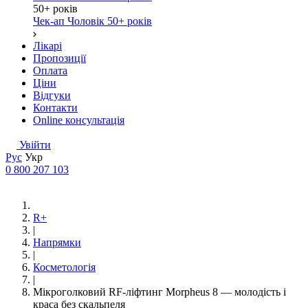
50+ років
Чек-ап Чоловік 50+ років
Лікарі
Пропозиції
Оплата
Ціни
Відгуки
Контакти
Online консультація
Увійти
Рус
Укр
0 800 207 103
R+
|
Напрямки
|
Косметологія
|
Мікроголковий RF-ліфтинг Morpheus 8 — молодість і
краса без скальпеля