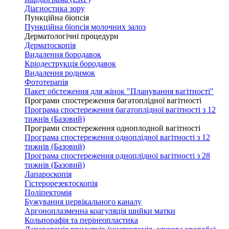
Діагностика зору
Пункційна біопсія
Пункційна біопсія молочних залоз
Дерматологічні процедури
Дерматоскопія
Видалення бородавок
Кріодеструкція бородавок
Видалення родимок
Фототерапія
Пакет обстеження для жінок "Планування вагітності"
Програми спостереження багатоплідної вагітності
Програма спостереження багатоплідної вагітності з 12
тижнів (Базовий)
Програми спостереження одноплодной вагітності
Програма спостереження одноплідної вагітності з 12
тижнів (Базовий)
Програма спостереження одноплідної вагітності з 28
тижнів (Базовий)
Лапароскопія
Гістерорезектоскопія
Поліпектомія
Бужування цервікального каналу
Аргоноплазменна коагуляція шийки матки
Кольпорафія та перінеопластика