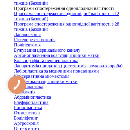
тижнів (Базовий)
Програми спостереження одноплодной вагітності
Програма спостереження одноплідної вагітності з 12
тижнів (Базовий)
Програма спостереження одноплідної вагітності з 28
тижнів (Базовий)
Лапароскопія
Гістерорезектоскопія
Поліпектомія
Бужування цервікального каналу
Аргоноплазменна коагуляція шийки матки
Кольпорафія та перінеопластика
Лапаротомія придатків (цистектомія, злукова хвороба)
Лабіопластика за медичними показаннями
Консервативна міомектомія
Діатермоконізація шийки матки
Мамопластика
Ліпосакція
Абдомінопластика
Блефаропластика
Ринопластика
Отопластика
Боділіфтинг
Артроскопія
Остеосинтез