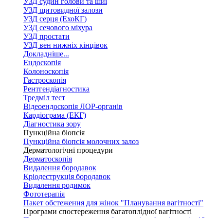
УЗД судин голови та шиї
УЗД щитовидної залози
УЗД серця (ЕхоКГ)
УЗД сечового міхура
УЗД простати
УЗД вен нижніх кінцівок
Докладніше...
Ендоскопія
Колоноскопія
Гастроскопія
Рентгендіагностика
Тредміл тест
Відеоендоскопія ЛОР-органів
Кардіограма (ЕКГ)
Діагностика зору
Пункційна біопсія
Пункційна біопсія молочних залоз
Дерматологічні процедури
Дерматоскопія
Видалення бородавок
Кріодеструкція бородавок
Видалення родимок
Фототерапія
Пакет обстеження для жінок "Планування вагітності"
Програми спостереження багатоплідної вагітності