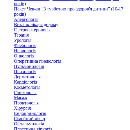
років)
Пакет Чек-ап “З турботою про здоров'я дитини” (10-17
років)
Алергологія
Виклик лікаря додому
Гастроентерологія
Терапія
Урологія
Флебологія
Неврологія
Онкологія
Оперативна гінекологія
Пульмонологія
Психологія
Дерматологія
Кардіологія
Косметологія
Гінекологія
Масаж
Проктологія
Хірургія
Ендокринологія
Сімейний лікар
Офтальмологія
Пластична хірургія