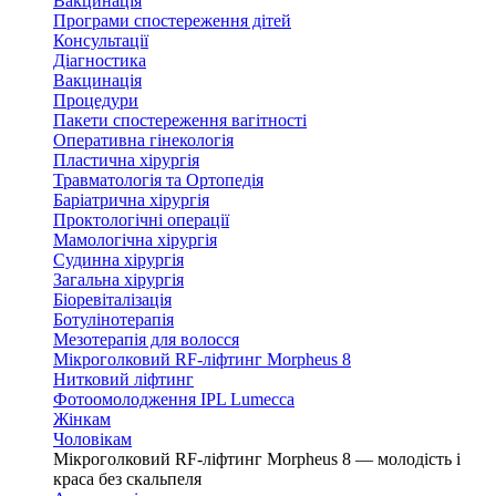
Вакцинація
Програми спостереження дітей
Консультації
Діагностика
Вакцинація
Процедури
Пакети спостереження вагітності
Оперативна гінекологія
Пластична хірургія
Травматологія та Ортопедія
Баріатрична хірургія
Проктологічні операції
Мамологічна хірургія
Судинна хірургія
Загальна хірургія
Біоревіталізація
Ботулінотерапія
Мезотерапія для волосся
Мікроголковий RF-ліфтинг Morpheus 8
Нитковий ліфтинг
Фотоомолодження IPL Lumecca
Жінкам
Чоловікам
Мікроголковий RF-ліфтинг Morpheus 8 — молодість і
краса без скальпеля