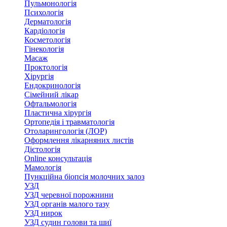
Пульмонологія
Психологія
Дерматологія
Кардіологія
Косметологія
Гінекологія
Масаж
Проктологія
Хірургія
Ендокринологія
Сімейний лікар
Офтальмологія
Пластична хірургія
Ортопедія і травматологія
Отоларингологія (ЛОР)
Оформлення лікарняних листів
Дієтологія
Online консультація
Мамологія
Пункційна біопсія молочних залоз
УЗД
УЗД черевної порожнини
УЗД органів малого тазу
УЗД нирок
УЗД судин голови та шиї