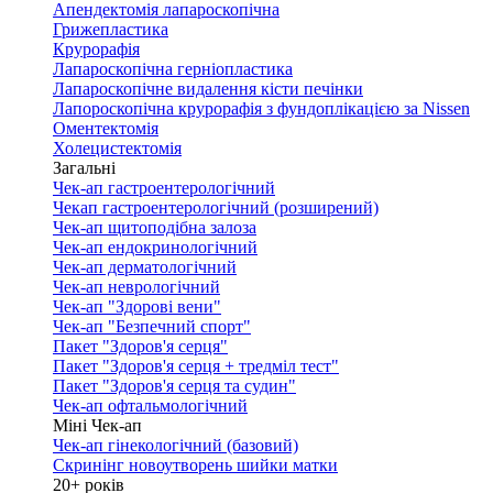
Апендектомія лапароскопічна
Грижепластика
Крурорафія
Лапароскопічна герніопластика
Лапароскопічне видалення кісти печінки
Лапороскопічна крурорафія з фундоплікацією за Nissen
Оментектомія
Холецистектомія
Загальні
Чек-ап гастроентерологічний
Чекап гастроентерологічний (розширений)
Чек-ап щитоподібна залоза
Чек-ап ендокринологічний
Чек-ап дерматологічний
Чек-ап неврологічний
Чек-ап "Здорові вени"
Чек-ап "Безпечний спорт"
Пакет "Здоров'я серця"
Пакет "Здоров'я серця + тредміл тест"
Пакет "Здоров'я серця та судин"
Чек-ап офтальмологічний
Міні Чек-ап
Чек-ап гінекологічний (базовий)
Скринінг новоутворень шийки матки
20+ років