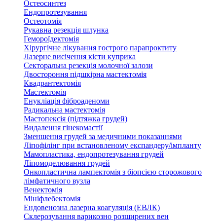
Остеосинтез
Ендопротезування
Остеотомія
Рукавна резекція шлунка
Гемороїдектомія
Хірургічне лікування гострого парапроктиту
Лазерне висічення кісти куприка
Секторальна резекція молочної залози
Двостороння підшкірна мастектомія
Квадрантектомія
Мастектомія
Енукліація фіброаденоми
Радикальна мастектомія
Мастопексія (підтяжка грудей)
Видалення гінекомастії
Зменшення грудей за медичними показаннями
Ліпофілінг при встановленому експандеру/імпланту
Мамопластика, ендопротезування грудей
Ліпомоделювання грудей
Онкопластична лампектомія з біопсією сторожового
лімфатичного вузла
Венектомія
Мініфлебектомія
Ендовенозна лазерна коагуляція (ЕВЛК)
Склерозування варикозно розширених вен