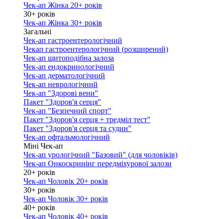
Чек-ап Жінка 20+ років
30+ років
Чек-ап Жінка 30+ років
Загальні
Чек-ап гастроентерологічний
Чекап гастроентерологічний (розширений)
Чек-ап щитоподібна залоза
Чек-ап ендокринологічний
Чек-ап дерматологічний
Чек-ап неврологічний
Чек-ап "Здорові вени"
Пакет "Здоров'я серця"
Чек-ап "Безпечний спорт"
Пакет "Здоров'я серця + тредміл тест"
Пакет "Здоров'я серця та судин"
Чек-ап офтальмологічний
Міні Чек-ап
Чек-ап урологічний "Базовий" (для чоловіків)
Чек-ап Онкоскринінг передміхурової залози
20+ років
Чек-ап Чоловік 20+ років
30+ років
Чек-ап Чоловік 30+ років
40+ років
Чек-ап Чоловік 40+ років