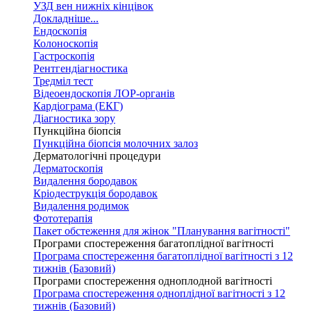
УЗД вен нижніх кінцівок
Докладніше...
Ендоскопія
Колоноскопія
Гастроскопія
Рентгендіагностика
Тредміл тест
Відеоендоскопія ЛОР-органів
Кардіограма (ЕКГ)
Діагностика зору
Пункційна біопсія
Пункційна біопсія молочних залоз
Дерматологічні процедури
Дерматоскопія
Видалення бородавок
Кріодеструкція бородавок
Видалення родимок
Фототерапія
Пакет обстеження для жінок "Планування вагітності"
Програми спостереження багатоплідної вагітності
Програма спостереження багатоплідної вагітності з 12
тижнів (Базовий)
Програми спостереження одноплодной вагітності
Програма спостереження одноплідної вагітності з 12
тижнів (Базовий)