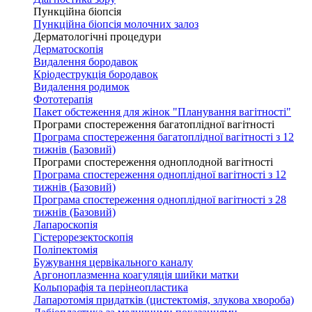
Пункційна біопсія
Пункційна біопсія молочних залоз
Дерматологічні процедури
Дерматоскопія
Видалення бородавок
Кріодеструкція бородавок
Видалення родимок
Фототерапія
Пакет обстеження для жінок "Планування вагітності"
Програми спостереження багатоплідної вагітності
Програма спостереження багатоплідної вагітності з 12
тижнів (Базовий)
Програми спостереження одноплодной вагітності
Програма спостереження одноплідної вагітності з 12
тижнів (Базовий)
Програма спостереження одноплідної вагітності з 28
тижнів (Базовий)
Лапароскопія
Гістерорезектоскопія
Поліпектомія
Бужування цервікального каналу
Аргоноплазменна коагуляція шийки матки
Кольпорафія та перінеопластика
Лапаротомія придатків (цистектомія, злукова хвороба)