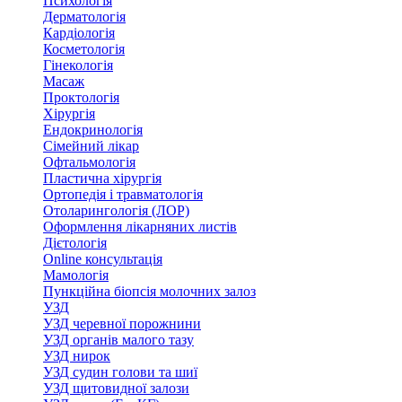
Психологія
Дерматологія
Кардіологія
Косметологія
Гінекологія
Масаж
Проктологія
Хірургія
Ендокринологія
Сімейний лікар
Офтальмологія
Пластична хірургія
Ортопедія і травматологія
Отоларингологія (ЛОР)
Оформлення лікарняних листів
Дієтологія
Online консультація
Мамологія
Пункційна біопсія молочних залоз
УЗД
УЗД черевної порожнини
УЗД органів малого тазу
УЗД нирок
УЗД судин голови та шиї
УЗД щитовидної залози