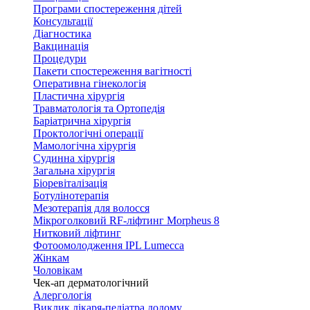
Програми спостереження дітей
Консультації
Діагностика
Вакцинація
Процедури
Пакети спостереження вагітності
Оперативна гінекологія
Пластична хірургія
Травматологія та Ортопедія
Баріатрична хірургія
Проктологічні операції
Мамологічна хірургія
Судинна хірургія
Загальна хірургія
Біоревіталізація
Ботулінотерапія
Мезотерапія для волосся
Мікроголковий RF-ліфтинг Morpheus 8
Нитковий ліфтинг
Фотоомолодження IPL Lumecca
Жінкам
Чоловікам
Чек-ап дерматологічний
Алергологія
Виклик лікаря-педіатра додому