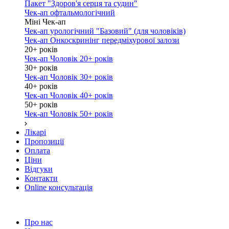
Пакет "Здоров'я серця та судин"
Чек-ап офтальмологічний
Міні Чек-ап
Чек-ап урологічний "Базовий" (для чоловіків)
Чек-ап Онкоскринінг передміхурової залози
20+ років
Чек-ап Чоловік 20+ років
30+ років
Чек-ап Чоловік 30+ років
40+ років
Чек-ап Чоловік 40+ років
50+ років
Чек-ап Чоловік 50+ років
Лікарі
Пропозиції
Оплата
Ціни
Відгуки
Контакти
Online консультація
Про нас