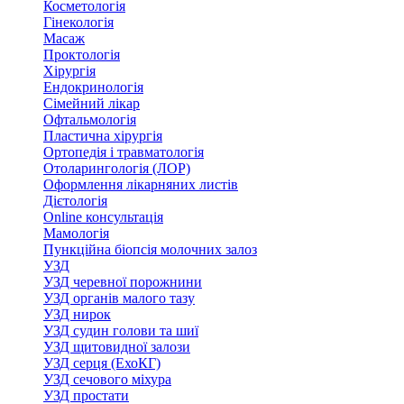
Косметологія
Гінекологія
Масаж
Проктологія
Хірургія
Ендокринологія
Сімейний лікар
Офтальмологія
Пластична хірургія
Ортопедія і травматологія
Отоларингологія (ЛОР)
Оформлення лікарняних листів
Дієтологія
Online консультація
Мамологія
Пункційна біопсія молочних залоз
УЗД
УЗД черевної порожнини
УЗД органів малого тазу
УЗД нирок
УЗД судин голови та шиї
УЗД щитовидної залози
УЗД серця (ЕхоКГ)
УЗД сечового міхура
УЗД простати