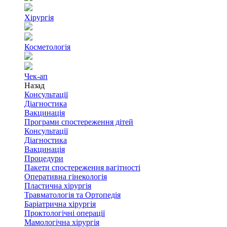
Хірургія
Косметологія
Чек-ап
Назад
Консультації
Діагностика
Вакцинація
Програми спостереження дітей
Консультації
Діагностика
Вакцинація
Процедури
Пакети спостереження вагітності
Оперативна гінекологія
Пластична хірургія
Травматологія та Ортопедія
Баріатрична хірургія
Проктологічні операції
Мамологічна хірургія