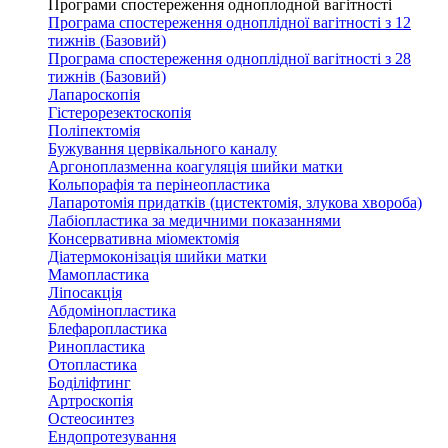
Програми спостереження одноплодной вагітності
Програма спостереження одноплідної вагітності з 12
тижнів (Базовий)
Програма спостереження одноплідної вагітності з 28
тижнів (Базовий)
Лапароскопія
Гістерорезектоскопія
Поліпектомія
Бужування цервікального каналу
Аргоноплазменна коагуляція шийки матки
Кольпорафія та перінеопластика
Лапаротомія придатків (цистектомія, злукова хвороба)
Лабіопластика за медичними показаннями
Консервативна міомектомія
Діатермоконізація шийки матки
Мамопластика
Ліпосакція
Абдомінопластика
Блефаропластика
Ринопластика
Отопластика
Боділіфтинг
Артроскопія
Остеосинтез
Ендопротезування