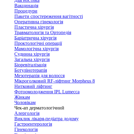
Діагностика
Вакцинація
Процедури
Пакети спостереження вагітності
Оперативна гінекологія
Пластична хірургія
Травматологія та Ортопедія
Баріатрична хірургія
Проктологічні операції
Мамологічна хірургія
Судинна хірургія
Загальна хірургія
Біоревіталізація
Ботулінотерапія
Мезотерапія для волосся
Мікроголковий RF-ліфтинг Morpheus 8
Нитковий ліфтинг
Фотоомолодження IPL Lumecca
Жінкам
Чоловікам
Чек-ап дерматологічний
Алергологія
Виклик лікаря-педіатра додому
Гастроентерологія
Гінекологія