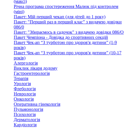
(максі)
Річна програма спостереження Малюк під контролем
(міні)
Пакет: Мій перший чекап (для дітей до 1 року)
Пакет: "Перший раз в перший клас” з видачею довідки
086/0
Пакет: "Збираємось в садочок" з видачею довідки 086/О
Пакет Чемпіона - Довідка до спортивних секцій
Пакет Чек-ап “З турботою про здоров'я дитини” (1-9
років)
Пакет Чек-ап “З турботою про здоров'я дитини” (10-17
років)
Алергологія
Виклик лікаря додому
Гастроентерологія
Терапія
Урологія
Флебологія
Неврологія
Онкологія
Оперативна гінекологія
Пульмонологія
Психологія
Дерматологія
Кардіологія