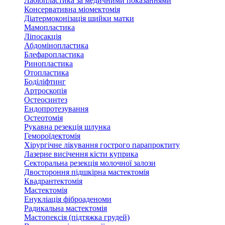
Лабіопластика за медичними показаннями
Консервативна міомектомія
Діатермоконізація шийки матки
Мамопластика
Ліпосакція
Абдомінопластика
Блефаропластика
Ринопластика
Отопластика
Боділіфтинг
Артроскопія
Остеосинтез
Ендопротезування
Остеотомія
Рукавна резекція шлунка
Гемороїдектомія
Хірургічне лікування гострого парапроктиту
Лазерне висічення кісти куприка
Секторальна резекція молочної залози
Двостороння підшкірна мастектомія
Квадрантектомія
Мастектомія
Енукліація фіброаденоми
Радикальна мастектомія
Мастопексія (підтяжка грудей)