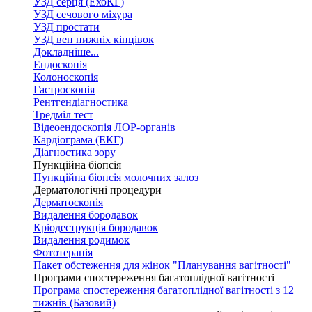
УЗД серця (ЕхоКГ)
УЗД сечового міхура
УЗД простати
УЗД вен нижніх кінцівок
Докладніше...
Ендоскопія
Колоноскопія
Гастроскопія
Рентгендіагностика
Тредміл тест
Відеоендоскопія ЛОР-органів
Кардіограма (ЕКГ)
Діагностика зору
Пункційна біопсія
Пункційна біопсія молочних залоз
Дерматологічні процедури
Дерматоскопія
Видалення бородавок
Кріодеструкція бородавок
Видалення родимок
Фототерапія
Пакет обстеження для жінок "Планування вагітності"
Програми спостереження багатоплідної вагітності
Програма спостереження багатоплідної вагітності з 12
тижнів (Базовий)