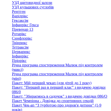
УЗД щитовидної залози
УЗД кульшових суглобів
Рентген
Варілрікс
Гексаксім
Інфанрікс Гекса
Превенар 13
Ротарікс
Синфлорікс
Твінрикс
Тетраксім
Церварикс
Інфанрікс
Пріорікс
Річна програма спостереження Малюк під контролем
(максі)
Річна програма спостереження Малюк під контролем
(міні)
Пакет: Мій перший чекап (для дітей до 1 року)
Пакет: "Перший раз в перший клас” з видачею довідки
086/0
Пакет: "Збираємось в садочок" з видачею довідки 086/О
Пакет Чемпіона - Довідка до спортивних секцій
Пакет Чек-ап “З турботою про здоров'я дитини” (1-9
років)