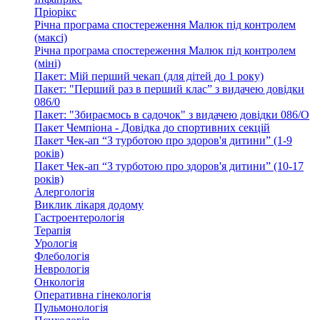
Пріорікс
Річна програма спостереження Малюк під контролем
(максі)
Річна програма спостереження Малюк під контролем
(міні)
Пакет: Мій перший чекап (для дітей до 1 року)
Пакет: "Перший раз в перший клас” з видачею довідки
086/0
Пакет: "Збираємось в садочок" з видачею довідки 086/О
Пакет Чемпіона - Довідка до спортивних секцій
Пакет Чек-ап “З турботою про здоров'я дитини” (1-9
років)
Пакет Чек-ап “З турботою про здоров'я дитини” (10-17
років)
Алергологія
Виклик лікаря додому
Гастроентерологія
Терапія
Урологія
Флебологія
Неврологія
Онкологія
Оперативна гінекологія
Пульмонологія