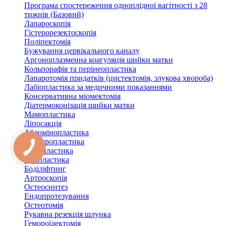
Програма спостереження одноплідної вагітності з 28
тижнів (Базовий)
Лапароскопія
Гістерорезектоскопія
Поліпектомія
Бужування цервікального каналу
Аргоноплазменна коагуляція шийки матки
Кольпорафія та перінеопластика
Лапаротомія придатків (цистектомія, злукова хвороба)
Лабіопластика за медичними показаннями
Консервативна міомектомія
Діатермоконізація шийки матки
Мамопластика
Ліпосакція
Абдомінопластика
Блефаропластика
Ринопластика
Отопластика
Боділіфтинг
Артроскопія
Остеосинтез
Ендопротезування
Остеотомія
Рукавна резекція шлунка
Гемороїдектомія