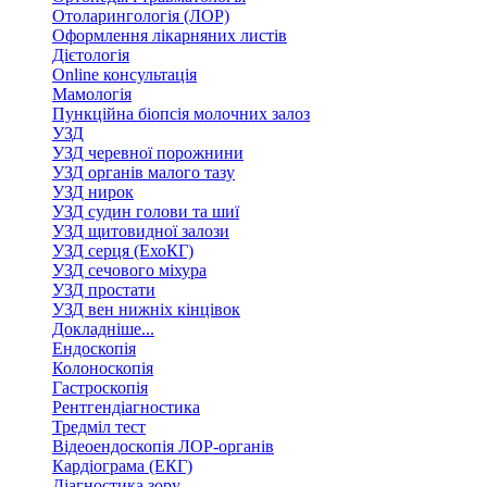
Отоларингологія (ЛОР)
Оформлення лікарняних листів
Дієтологія
Online консультація
Мамологія
Пункційна біопсія молочних залоз
УЗД
УЗД черевної порожнини
УЗД органів малого тазу
УЗД нирок
УЗД судин голови та шиї
УЗД щитовидної залози
УЗД серця (ЕхоКГ)
УЗД сечового міхура
УЗД простати
УЗД вен нижніх кінцівок
Докладніше...
Ендоскопія
Колоноскопія
Гастроскопія
Рентгендіагностика
Тредміл тест
Відеоендоскопія ЛОР-органів
Кардіограма (ЕКГ)
Діагностика зору