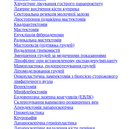
Хірургічне лікування гострого парапроктиту
Лазерне висічення кісти куприка
Секторальна резекція молочної залози
Двостороння підшкірна мастектомія
Квадрантектомія
Мастектомія
Енукліація фіброаденоми
Радикальна мастектомія
Мастопексія (підтяжка грудей)
Видалення гінекомастії
Зменшення грудей за медичними показаннями
Ліпофілінг при встановленому експандеру/імпланту
Мамопластика, ендопротезування грудей
Ліпомоделювання грудей
Онкопластична лампектомія з біопсією сторожового
лімфатичного вузла
Венектомія
Мініфлебектомія
Ендовенозна лазерна коагуляція (ЕВЛК)
Склерозування варикозно розширених вен
Апендектомія лапароскопічна
Грижепластика
Крурорафія
Лапароскопічна герніопластика
Лапароскопічне видалення кісти печінки