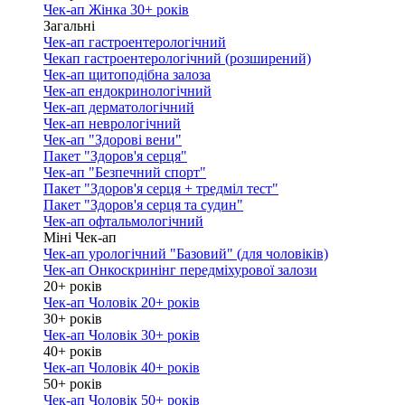
Чек-ап Жінка 30+ років
Загальні
Чек-ап гастроентерологічний
Чекап гастроентерологічний (розширений)
Чек-ап щитоподібна залоза
Чек-ап ендокринологічний
Чек-ап дерматологічний
Чек-ап неврологічний
Чек-ап "Здорові вени"
Пакет "Здоров'я серця"
Чек-ап "Безпечний спорт"
Пакет "Здоров'я серця + тредміл тест"
Пакет "Здоров'я серця та судин"
Чек-ап офтальмологічний
Міні Чек-ап
Чек-ап урологічний "Базовий" (для чоловіків)
Чек-ап Онкоскринінг передміхурової залози
20+ років
Чек-ап Чоловік 20+ років
30+ років
Чек-ап Чоловік 30+ років
40+ років
Чек-ап Чоловік 40+ років
50+ років
Чек-ап Чоловік 50+ років