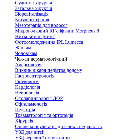
Судинна хірургія
Загальна хірургія
Біоревіталізація
Ботулінотерапія
Мезотерапія для волосся
Мікроголковий RF-ліфтинг Morpheus 8
Нитковий ліфтинг
Фотоомолодження IPL Lumecca
Жінкам
Чоловікам
Чек-ап дерматологічний
Алергологія
Виклик лікаря-педіатра додому
Гастроентерологія
Гінекологія
Кардіологія
Неврологія
Отоларингологія ЛОР
Офтальмологія
Педіатрія
Травматологія та ортопедія
Хірургія
Online консультація дитячих спеціалістів
УЗД для дітей
УЗД черевної порожнини