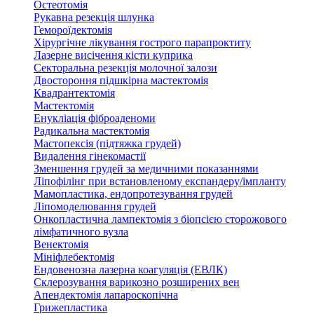
Остеотомія
Рукавна резекція шлунка
Гемороїдектомія
Хірургічне лікування гострого парапроктиту
Лазерне висічення кісти куприка
Секторальна резекція молочної залози
Двостороння підшкірна мастектомія
Квадрантектомія
Мастектомія
Енукліація фіброаденоми
Радикальна мастектомія
Мастопексія (підтяжка грудей)
Видалення гінекомастії
Зменшення грудей за медичними показаннями
Ліпофілінг при встановленому експандеру/імпланту
Мамопластика, ендопротезування грудей
Ліпомоделювання грудей
Онкопластична лампектомія з біопсією сторожового
лімфатичного вузла
Венектомія
Мініфлебектомія
Ендовенозна лазерна коагуляція (ЕВЛК)
Склерозування варикозно розширених вен
Апендектомія лапароскопічна
Грижепластика