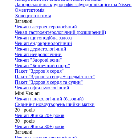
Лапороскопічна крурорафія з фундоплікацією за Nissen
Оментектомія
Холецистектомія
Загальні
Чек-ап гастроентерологічний
Чекап гастроентерологічний (розширений)
Чек-ап щитоподібна залоза
Чек-ап ендокринологічний
Чек-ап дерматологічний
Чек-ап неврологічний
Чек-ап "Здорові вени"
Чек-ап "Безпечний спорт"
Пакет "Здоров'я серця"
Пакет "Здоров'я серця + тредміл тест"
Пакет "Здоров'я серця та судин"
Чек-ап офтальмологічний
Міні Чек-ап
Чек-ап гінекологічний (базовий)
Скринінг новоутворень шийки матки
20+ років
Чек-ап Жінка 20+ років
30+ років
Чек-ап Жінка 30+ років
Загальні
Чек-ап гастроентерологічний