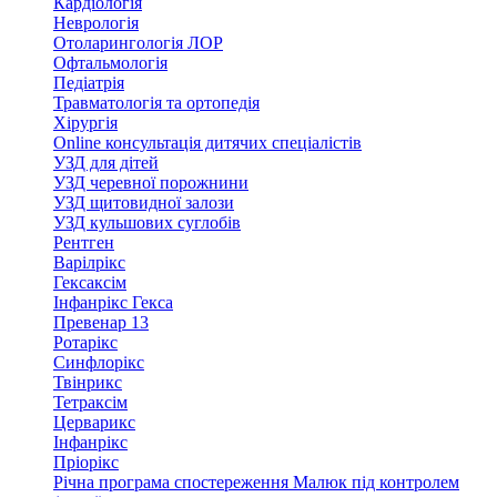
Кардіологія
Неврологія
Отоларингологія ЛОР
Офтальмологія
Педіатрія
Травматологія та ортопедія
Хірургія
Online консультація дитячих спеціалістів
УЗД для дітей
УЗД черевної порожнини
УЗД щитовидної залози
УЗД кульшових суглобів
Рентген
Варілрікс
Гексаксім
Інфанрікс Гекса
Превенар 13
Ротарікс
Синфлорікс
Твінрикс
Тетраксім
Церварикс
Інфанрікс
Пріорікс
Річна програма спостереження Малюк під контролем