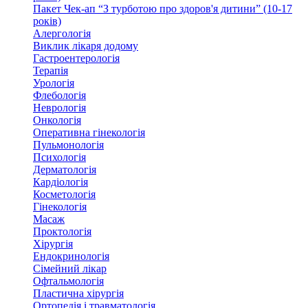
Пакет Чек-ап “З турботою про здоров'я дитини” (10-17
років)
Алергологія
Виклик лікаря додому
Гастроентерологія
Терапія
Урологія
Флебологія
Неврологія
Онкологія
Оперативна гінекологія
Пульмонологія
Психологія
Дерматологія
Кардіологія
Косметологія
Гінекологія
Масаж
Проктологія
Хірургія
Ендокринологія
Сімейний лікар
Офтальмологія
Пластична хірургія
Ортопедія і травматологія