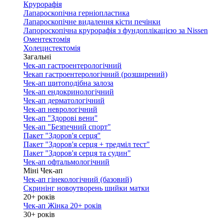
Крурорафія
Лапароскопічна герніопластика
Лапароскопічне видалення кісти печінки
Лапороскопічна крурорафія з фундоплікацією за Nissen
Оментектомія
Холецистектомія
Загальні
Чек-ап гастроентерологічний
Чекап гастроентерологічний (розширений)
Чек-ап щитоподібна залоза
Чек-ап ендокринологічний
Чек-ап дерматологічний
Чек-ап неврологічний
Чек-ап "Здорові вени"
Чек-ап "Безпечний спорт"
Пакет "Здоров'я серця"
Пакет "Здоров'я серця + тредміл тест"
Пакет "Здоров'я серця та судин"
Чек-ап офтальмологічний
Міні Чек-ап
Чек-ап гінекологічний (базовий)
Скринінг новоутворень шийки матки
20+ років
Чек-ап Жінка 20+ років
30+ років