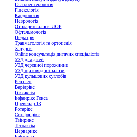
Гастроентерологія
Гінекологія
Кардіологія
Неврологія
Отоларингологія ЛОР
Офтальмологія
Педіатрія
Травматологія та ортопедія
Хірургія
Online консультація дитячих спеціалістів
УЗД для дітей
УЗД черевної порожнини
УЗД щитовидної залози
УЗД кульшових суглобів
Рентген
Варілрікс
Гексаксім
Інфанрікс Гекса
Превенар 13
Ротарікс
Синфлорікс
Твінрикс
Тетраксім
Церварикс
Інфанрікс