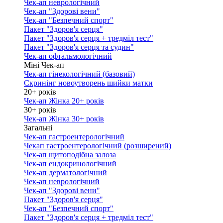
Чек-ап неврологічний
Чек-ап "Здорові вени"
Чек-ап "Безпечний спорт"
Пакет "Здоров'я серця"
Пакет "Здоров'я серця + тредміл тест"
Пакет "Здоров'я серця та судин"
Чек-ап офтальмологічний
Міні Чек-ап
Чек-ап гінекологічний (базовий)
Скринінг новоутворень шийки матки
20+ років
Чек-ап Жінка 20+ років
30+ років
Чек-ап Жінка 30+ років
Загальні
Чек-ап гастроентерологічний
Чекап гастроентерологічний (розширений)
Чек-ап щитоподібна залоза
Чек-ап ендокринологічний
Чек-ап дерматологічний
Чек-ап неврологічний
Чек-ап "Здорові вени"
Пакет "Здоров'я серця"
Чек-ап "Безпечний спорт"
Пакет "Здоров'я серця + тредміл тест"