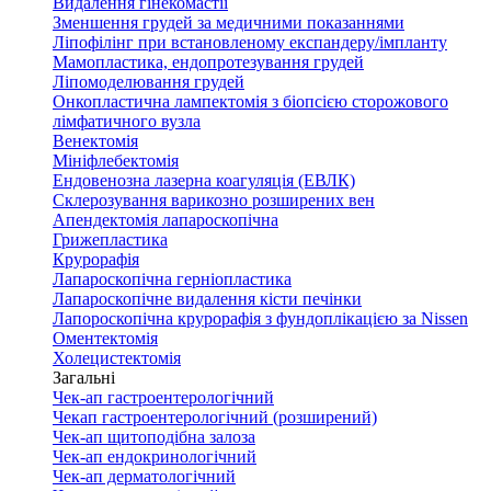
Видалення гінекомастії
Зменшення грудей за медичними показаннями
Ліпофілінг при встановленому експандеру/імпланту
Мамопластика, ендопротезування грудей
Ліпомоделювання грудей
Онкопластична лампектомія з біопсією сторожового
лімфатичного вузла
Венектомія
Мініфлебектомія
Ендовенозна лазерна коагуляція (ЕВЛК)
Склерозування варикозно розширених вен
Апендектомія лапароскопічна
Грижепластика
Крурорафія
Лапароскопічна герніопластика
Лапароскопічне видалення кісти печінки
Лапороскопічна крурорафія з фундоплікацією за Nissen
Оментектомія
Холецистектомія
Загальні
Чек-ап гастроентерологічний
Чекап гастроентерологічний (розширений)
Чек-ап щитоподібна залоза
Чек-ап ендокринологічний
Чек-ап дерматологічний