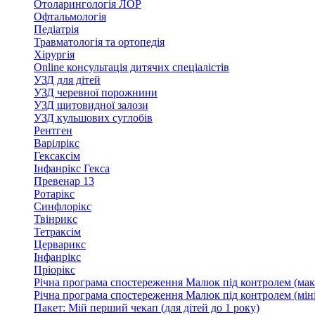
Отоларингологія ЛОР
Офтальмологія
Педіатрія
Травматологія та ортопедія
Хірургія
Online консультація дитячих спеціалістів
УЗД для дітей
УЗД черевної порожнини
УЗД щитовидної залози
УЗД кульшових суглобів
Рентген
Варілрікс
Гексаксім
Інфанрікс Гекса
Превенар 13
Ротарікс
Синфлорікс
Твінрикс
Тетраксім
Церварикс
Інфанрікс
Пріорікс
Річна програма спостереження Малюк під контролем (мак
Річна програма спостереження Малюк під контролем (міні
Пакет: Мій перший чекап (для дітей до 1 року)