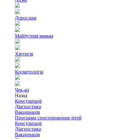
Дорослим
Майбутнім мамам
Хірургія
Косметологія
Чек-ап
Назад
Консультації
Діагностика
Вакцинація
Програми спостереження дітей
Консультації
Діагностика
Вакцинація