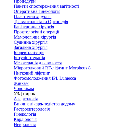
Процедури
Пакети спостереження вагітності
Оперативна гінекологія
Пластична хірургія
Травматологія та Ортопедія
Баріатрична хірургія
Проктологічні операції
Мамологічна хірургія
Судинна хірургія
Загальна хірургія
Біоревіталізація
Ботулінотерапія
Мезотерапія для волосся
Мікроголковий RF-ліфтинг Morpheus 8
Нитковий ліфтинг
Фотоомолодження IPL Lumecca
Жінкам
Чоловікам
УЗД нирок
Алергологія
Виклик лікаря-педіатра додому
Гастроентерологія
Гінекологія
Кардіологія
Неврологія