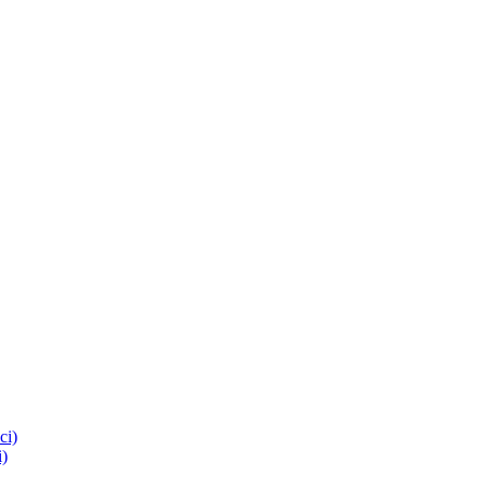
сі)
)