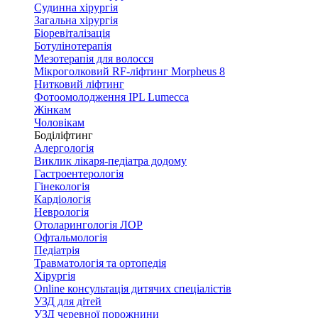
Судинна хірургія
Загальна хірургія
Біоревіталізація
Ботулінотерапія
Мезотерапія для волосся
Мікроголковий RF-ліфтинг Morpheus 8
Нитковий ліфтинг
Фотоомолодження IPL Lumecca
Жінкам
Чоловікам
Боділіфтинг
Алергологія
Виклик лікаря-педіатра додому
Гастроентерологія
Гінекологія
Кардіологія
Неврологія
Отоларингологія ЛОР
Офтальмологія
Педіатрія
Травматологія та ортопедія
Хірургія
Online консультація дитячих спеціалістів
УЗД для дітей
УЗД черевної порожнини