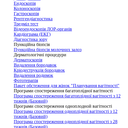
Ендоскопія
Колоноскопія
Гастроскопія
Рентгендіагностика
Тредміл тест
Відеоендоскопія ЛОР-органів
Кардіограма (ЕКГ)
Діагностика зору
Пункційна біопсія
Пункційна біопсія молочних залоз
Дерматологічні процедури
Дерматоскопія
Видалення бородавок
Кріодеструкція бородавок
Видалення родимок
Фототерапія
Пакет обстеження для жінок "Планування вагітності"
Програми спостереження багатоплідної вагітності
Програма спостереження багатоплідної вагітності з 12
тижнів (Базовий)
Програми спостереження одноплодной вагітності
Програма спостереження одноплідної вагітності з 12
тижнів (Базовий)
Програма спостереження одноплідної вагітності з 28
тижнів (Базовий)