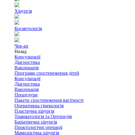
Хірургія
Косметологія
Чек-ап
Назад
Консультації
Діагностика
Вакцинація
Програми спостереження дітей
Консультації
Діагностика
Вакцинація
Процедури
Пакети спостереження вагітності
Оперативна гінекологія
Пластична хірургія
Травматологія та Ортопедія
Баріатрична хірургія
Проктологічні операції
Мамологічна хірургія