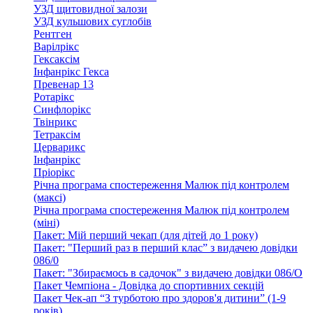
УЗД щитовидної залози
УЗД кульшових суглобів
Рентген
Варілрікс
Гексаксім
Інфанрікс Гекса
Превенар 13
Ротарікс
Синфлорікс
Твінрикс
Тетраксім
Церварикс
Інфанрікс
Пріорікс
Річна програма спостереження Малюк під контролем
(максі)
Річна програма спостереження Малюк під контролем
(міні)
Пакет: Мій перший чекап (для дітей до 1 року)
Пакет: "Перший раз в перший клас” з видачею довідки
086/0
Пакет: "Збираємось в садочок" з видачею довідки 086/О
Пакет Чемпіона - Довідка до спортивних секцій
Пакет Чек-ап “З турботою про здоров'я дитини” (1-9
років)