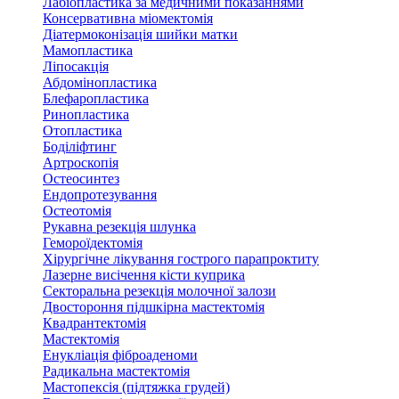
Лабіопластика за медичними показаннями
Консервативна міомектомія
Діатермоконізація шийки матки
Мамопластика
Ліпосакція
Абдомінопластика
Блефаропластика
Ринопластика
Отопластика
Боділіфтинг
Артроскопія
Остеосинтез
Ендопротезування
Остеотомія
Рукавна резекція шлунка
Гемороїдектомія
Хірургічне лікування гострого парапроктиту
Лазерне висічення кісти куприка
Секторальна резекція молочної залози
Двостороння підшкірна мастектомія
Квадрантектомія
Мастектомія
Енукліація фіброаденоми
Радикальна мастектомія
Мастопексія (підтяжка грудей)