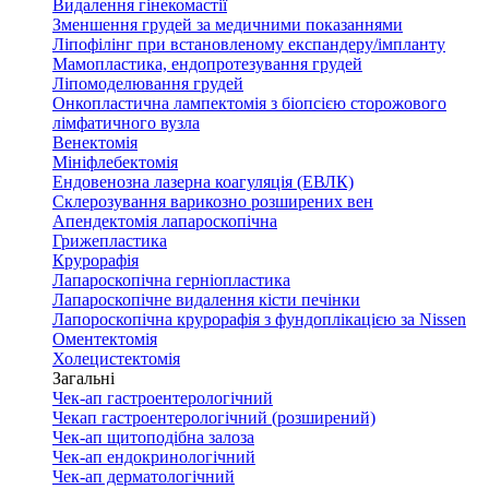
Видалення гінекомастії
Зменшення грудей за медичними показаннями
Ліпофілінг при встановленому експандеру/імпланту
Мамопластика, ендопротезування грудей
Ліпомоделювання грудей
Онкопластична лампектомія з біопсією сторожового
лімфатичного вузла
Венектомія
Мініфлебектомія
Ендовенозна лазерна коагуляція (ЕВЛК)
Склерозування варикозно розширених вен
Апендектомія лапароскопічна
Грижепластика
Крурорафія
Лапароскопічна герніопластика
Лапароскопічне видалення кісти печінки
Лапороскопічна крурорафія з фундоплікацією за Nissen
Оментектомія
Холецистектомія
Загальні
Чек-ап гастроентерологічний
Чекап гастроентерологічний (розширений)
Чек-ап щитоподібна залоза
Чек-ап ендокринологічний
Чек-ап дерматологічний