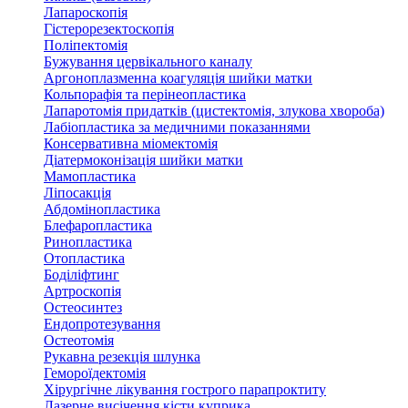
Лапароскопія
Гістерорезектоскопія
Поліпектомія
Бужування цервікального каналу
Аргоноплазменна коагуляція шийки матки
Кольпорафія та перінеопластика
Лапаротомія придатків (цистектомія, злукова хвороба)
Лабіопластика за медичними показаннями
Консервативна міомектомія
Діатермоконізація шийки матки
Мамопластика
Ліпосакція
Абдомінопластика
Блефаропластика
Ринопластика
Отопластика
Боділіфтинг
Артроскопія
Остеосинтез
Ендопротезування
Остеотомія
Рукавна резекція шлунка
Гемороїдектомія
Хірургічне лікування гострого парапроктиту
Лазерне висічення кісти куприка