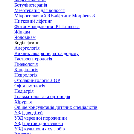
Ботулінотерапія
Мезотерапія для волосся
Мікроголковий RF-ліфтинг Morpheus 8
Нитковий ліфтинг
Фотоомолодження IPL Lumecca
Жінкам
Чоловікам
Боділіфтинг
Алергологія
Виклик лікаря-педіатра додому
Гастроентерологія
Гінекологія
Кардіологія
Неврологія
Отоларингологія ЛОР
Офтальмологія
Педіатрія
Травматологія та ортопедія
Хірургія
Online консультація дитячих спеціалістів
УЗД для дітей
УЗД черевної порожнини
УЗД щитовидної залози
УЗД кульшових суглобів