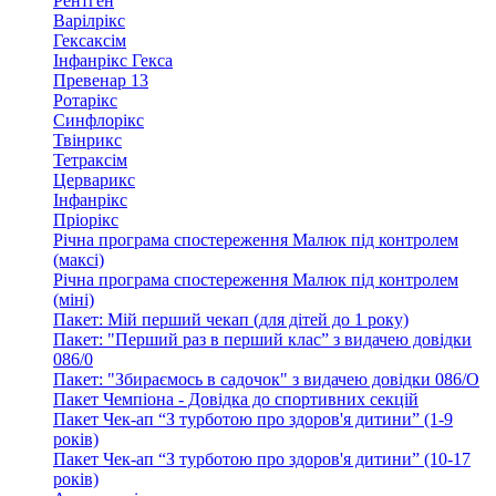
Рентген
Варілрікс
Гексаксім
Інфанрікс Гекса
Превенар 13
Ротарікс
Синфлорікс
Твінрикс
Тетраксім
Церварикс
Інфанрікс
Пріорікс
Річна програма спостереження Малюк під контролем
(максі)
Річна програма спостереження Малюк під контролем
(міні)
Пакет: Мій перший чекап (для дітей до 1 року)
Пакет: "Перший раз в перший клас” з видачею довідки
086/0
Пакет: "Збираємось в садочок" з видачею довідки 086/О
Пакет Чемпіона - Довідка до спортивних секцій
Пакет Чек-ап “З турботою про здоров'я дитини” (1-9
років)
Пакет Чек-ап “З турботою про здоров'я дитини” (10-17
років)