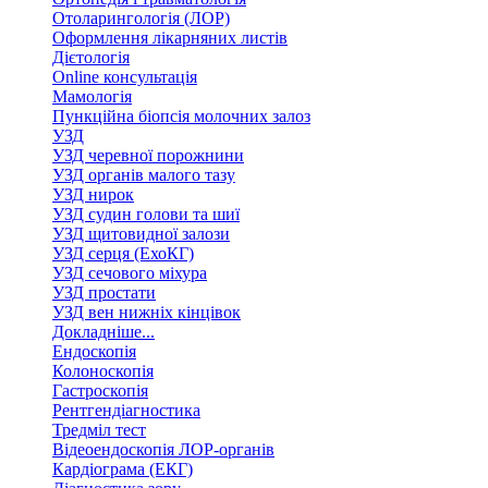
Отоларингологія (ЛОР)
Оформлення лікарняних листів
Дієтологія
Online консультація
Мамологія
Пункційна біопсія молочних залоз
УЗД
УЗД черевної порожнини
УЗД органів малого тазу
УЗД нирок
УЗД судин голови та шиї
УЗД щитовидної залози
УЗД серця (ЕхоКГ)
УЗД сечового міхура
УЗД простати
УЗД вен нижніх кінцівок
Докладніше...
Ендоскопія
Колоноскопія
Гастроскопія
Рентгендіагностика
Тредміл тест
Відеоендоскопія ЛОР-органів
Кардіограма (ЕКГ)