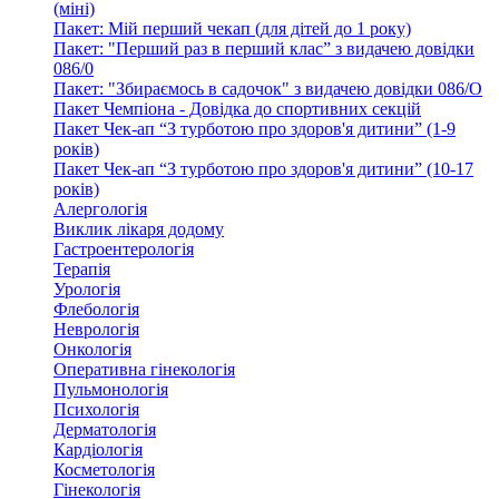
(міні)
Пакет: Мій перший чекап (для дітей до 1 року)
Пакет: "Перший раз в перший клас” з видачею довідки
086/0
Пакет: "Збираємось в садочок" з видачею довідки 086/О
Пакет Чемпіона - Довідка до спортивних секцій
Пакет Чек-ап “З турботою про здоров'я дитини” (1-9
років)
Пакет Чек-ап “З турботою про здоров'я дитини” (10-17
років)
Алергологія
Виклик лікаря додому
Гастроентерологія
Терапія
Урологія
Флебологія
Неврологія
Онкологія
Оперативна гінекологія
Пульмонологія
Психологія
Дерматологія
Кардіологія
Косметологія
Гінекологія