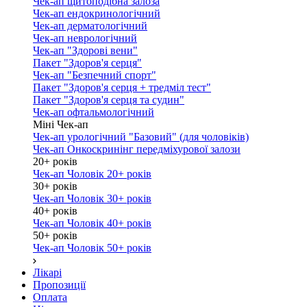
Чек-ап щитоподібна залоза
Чек-ап ендокринологічний
Чек-ап дерматологічний
Чек-ап неврологічний
Чек-ап "Здорові вени"
Пакет "Здоров'я серця"
Чек-ап "Безпечний спорт"
Пакет "Здоров'я серця + тредміл тест"
Пакет "Здоров'я серця та судин"
Чек-ап офтальмологічний
Міні Чек-ап
Чек-ап урологічний "Базовий" (для чоловіків)
Чек-ап Онкоскринінг передміхурової залози
20+ років
Чек-ап Чоловік 20+ років
30+ років
Чек-ап Чоловік 30+ років
40+ років
Чек-ап Чоловік 40+ років
50+ років
Чек-ап Чоловік 50+ років
Лікарі
Пропозиції
Оплата