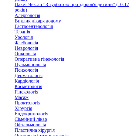
Пакет Чек-ап “З турботою про здоров'я дитини” (10-17
років)
Алергологія
Виклик лікаря додому
Гастроентерологія
Терапія
Урологія
Флебологія
Неврологія
Онкологія
Оперативна гінекологія
Пульмонологія
Психологія
Дерматологія
Кардіологія
Косметологія
Гінекологія
Масаж
Проктологія
Хірургія
Ендокринологія
Сімейний лікар
Офтальмологія
Пластична хірургія
Ортопедія і травматологія