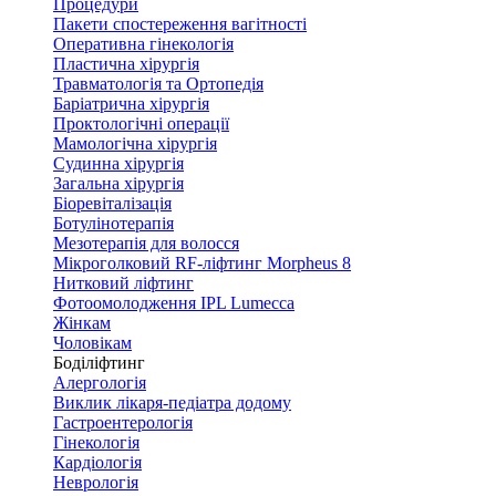
Процедури
Пакети спостереження вагітності
Оперативна гінекологія
Пластична хірургія
Травматологія та Ортопедія
Баріатрична хірургія
Проктологічні операції
Мамологічна хірургія
Судинна хірургія
Загальна хірургія
Біоревіталізація
Ботулінотерапія
Мезотерапія для волосся
Мікроголковий RF-ліфтинг Morpheus 8
Нитковий ліфтинг
Фотоомолодження IPL Lumecca
Жінкам
Чоловікам
Боділіфтинг
Алергологія
Виклик лікаря-педіатра додому
Гастроентерологія
Гінекологія
Кардіологія
Неврологія