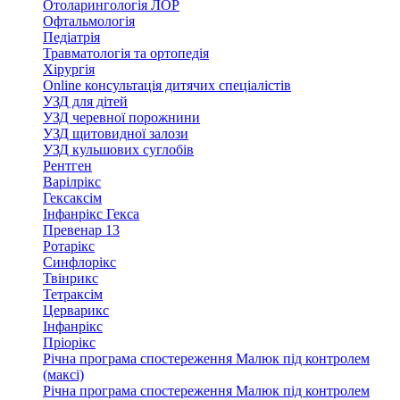
Отоларингологія ЛОР
Офтальмологія
Педіатрія
Травматологія та ортопедія
Хірургія
Online консультація дитячих спеціалістів
УЗД для дітей
УЗД черевної порожнини
УЗД щитовидної залози
УЗД кульшових суглобів
Рентген
Варілрікс
Гексаксім
Інфанрікс Гекса
Превенар 13
Ротарікс
Синфлорікс
Твінрикс
Тетраксім
Церварикс
Інфанрікс
Пріорікс
Річна програма спостереження Малюк під контролем
(максі)
Річна програма спостереження Малюк під контролем