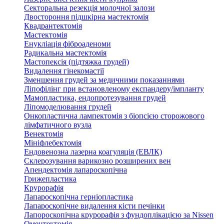
Секторальна резекція молочної залози
Двостороння підшкірна мастектомія
Квадрантектомія
Мастектомія
Енукліація фіброаденоми
Радикальна мастектомія
Мастопексія (підтяжка грудей)
Видалення гінекомастії
Зменшення грудей за медичними показаннями
Ліпофілінг при встановленому експандеру/імпланту
Мамопластика, ендопротезування грудей
Ліпомоделювання грудей
Онкопластична лампектомія з біопсією сторожового
лімфатичного вузла
Венектомія
Мініфлебектомія
Ендовенозна лазерна коагуляція (ЕВЛК)
Склерозування варикозно розширених вен
Апендектомія лапароскопічна
Грижепластика
Крурорафія
Лапароскопічна герніопластика
Лапароскопічне видалення кісти печінки
Лапороскопічна крурорафія з фундоплікацією за Nissen
Оментектомія