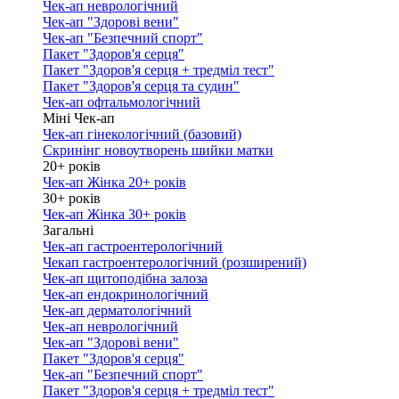
Чек-ап неврологічний
Чек-ап "Здорові вени"
Чек-ап "Безпечний спорт"
Пакет "Здоров'я серця"
Пакет "Здоров'я серця + тредміл тест"
Пакет "Здоров'я серця та судин"
Чек-ап офтальмологічний
Міні Чек-ап
Чек-ап гінекологічний (базовий)
Скринінг новоутворень шийки матки
20+ років
Чек-ап Жінка 20+ років
30+ років
Чек-ап Жінка 30+ років
Загальні
Чек-ап гастроентерологічний
Чекап гастроентерологічний (розширений)
Чек-ап щитоподібна залоза
Чек-ап ендокринологічний
Чек-ап дерматологічний
Чек-ап неврологічний
Чек-ап "Здорові вени"
Пакет "Здоров'я серця"
Чек-ап "Безпечний спорт"
Пакет "Здоров'я серця + тредміл тест"