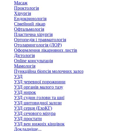
Масаж
Проктологія
Хірургія
Ендокринологія
Сімейний лікар
Офтальмологія
Пластична хірургія
Ортопедія і травматологія
Отоларингологія (ЛОР)
Оформлення лікарняних листів
Дієтологія
Online консультація
Мамологія
Пункційна біопсія молочних залоз
УЗД
УЗД черевної порожнини
УЗД органів малого тазу
УЗД нирок
УЗД судин голови та шиї
УЗД щитовидної залози
УЗД серця (ЕхоКГ)
УЗД сечового міхура
УЗД простати
УЗД вен нижніх кінцівок
Докладніше...