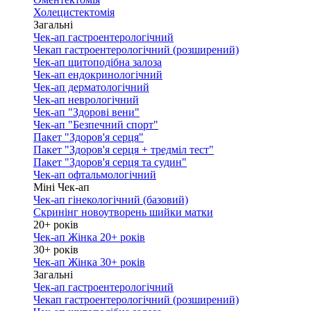
Холецистектомія
Загальні
Чек-ап гастроентерологічний
Чекап гастроентерологічний (розширений)
Чек-ап щитоподібна залоза
Чек-ап ендокринологічний
Чек-ап дерматологічний
Чек-ап неврологічний
Чек-ап "Здорові вени"
Чек-ап "Безпечний спорт"
Пакет "Здоров'я серця"
Пакет "Здоров'я серця + тредміл тест"
Пакет "Здоров'я серця та судин"
Чек-ап офтальмологічний
Міні Чек-ап
Чек-ап гінекологічний (базовий)
Скринінг новоутворень шийки матки
20+ років
Чек-ап Жінка 20+ років
30+ років
Чек-ап Жінка 30+ років
Загальні
Чек-ап гастроентерологічний
Чекап гастроентерологічний (розширений)