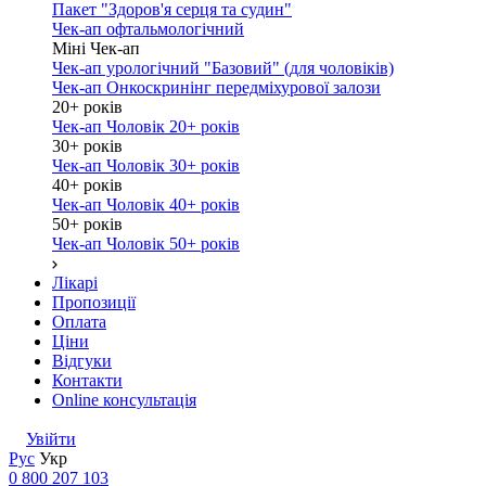
Пакет "Здоров'я серця та судин"
Чек-ап офтальмологічний
Міні Чек-ап
Чек-ап урологічний "Базовий" (для чоловіків)
Чек-ап Онкоскринінг передміхурової залози
20+ років
Чек-ап Чоловік 20+ років
30+ років
Чек-ап Чоловік 30+ років
40+ років
Чек-ап Чоловік 40+ років
50+ років
Чек-ап Чоловік 50+ років
Лікарі
Пропозиції
Оплата
Ціни
Відгуки
Контакти
Online консультація
Увійти
Рус
Укр
0 800 207 103