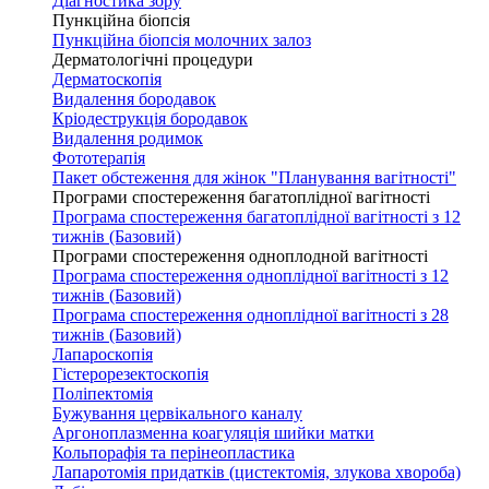
Діагностика зору
Пункційна біопсія
Пункційна біопсія молочних залоз
Дерматологічні процедури
Дерматоскопія
Видалення бородавок
Кріодеструкція бородавок
Видалення родимок
Фототерапія
Пакет обстеження для жінок "Планування вагітності"
Програми спостереження багатоплідної вагітності
Програма спостереження багатоплідної вагітності з 12
тижнів (Базовий)
Програми спостереження одноплодной вагітності
Програма спостереження одноплідної вагітності з 12
тижнів (Базовий)
Програма спостереження одноплідної вагітності з 28
тижнів (Базовий)
Лапароскопія
Гістерорезектоскопія
Поліпектомія
Бужування цервікального каналу
Аргоноплазменна коагуляція шийки матки
Кольпорафія та перінеопластика
Лапаротомія придатків (цистектомія, злукова хвороба)