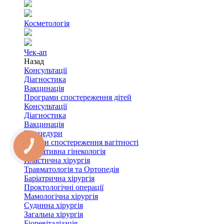
Косметологія
Чек-ап
Назад
Консультації
Діагностика
Вакцинація
Програми спостереження дітей
Консультації
Діагностика
Вакцинація
Процедури
Пакети спостереження вагітності
Оперативна гінекологія
Пластична хірургія
Травматологія та Ортопедія
Баріатрична хірургія
Проктологічні операції
Мамологічна хірургія
Судинна хірургія
Загальна хірургія
Біоревіталізація