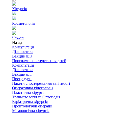
Хірургія
Косметологія
Чек-ап
Назад
Консультації
Діагностика
Вакцинація
Програми спостереження дітей
Консультації
Діагностика
Вакцинація
Процедури
Пакети спостереження вагітності
Оперативна гінекологія
Пластична хірургія
Травматологія та Ортопедія
Баріатрична хірургія
Проктологічні операції
Мамологічна хірургія