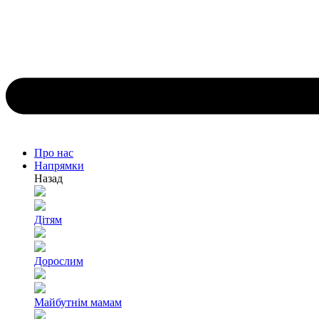
Про нас
Напрямки
Назад
Дітям
Дорослим
Майбутнім мамам