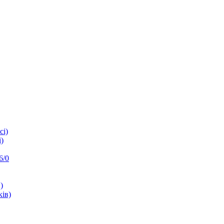
сі)
)
6/0
)
ків)