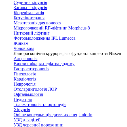
Судинна хірургія
Загальна хірургія
Біоревіталізація
Ботулінотерапія
Мезотерапія для волосся
Мікроголковий RF-ліфтинг Morpheus 8
Нитковий ліфтинг
Фотоомолодження IPL Lumecca
Жінкам
Чоловікам
Лапороскопічна крурорафія з фундоплікацією за Nissen
Алергологія
Виклик лікаря-педіатра додому
Гастроентерологія
Гінекологія
Кардіологія
Неврологія
Отоларингологія ЛОР
Офтальмологія
Педіатрія
Травматологія та ортопедія
Хірургія
Online консультація дитячих спеціалістів
УЗД для дітей
УЗД черевної порожнини