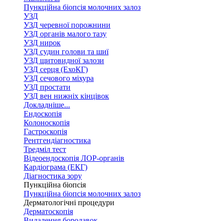
Пункційна біопсія молочних залоз
УЗД
УЗД черевної порожнини
УЗД органів малого тазу
УЗД нирок
УЗД судин голови та шиї
УЗД щитовидної залози
УЗД серця (ЕхоКГ)
УЗД сечового міхура
УЗД простати
УЗД вен нижніх кінцівок
Докладніше...
Ендоскопія
Колоноскопія
Гастроскопія
Рентгендіагностика
Тредміл тест
Відеоендоскопія ЛОР-органів
Кардіограма (ЕКГ)
Діагностика зору
Пункційна біопсія
Пункційна біопсія молочних залоз
Дерматологічні процедури
Дерматоскопія
Видалення бородавок