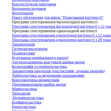
Кріодеструкція бородавок
Видалення родимок
Фототерапія
Пакет обстеження для жінок "Планування вагітності"
Програми спостереження багатоплідної вагітності
Програма спостереження багатоплідної вагітності з 12 ти
Програми спостереження одноплодной вагітності
Програма спостереження одноплідної вагітності з 12 тижн
Програма спостереження одноплідної вагітності з 28 тижн
Лапароскопія
Гістерорезектоскопія
Поліпектомія
Бужування цервікального каналу
Аргоноплазменна коагуляція шийки матки
Кольпорафія та перінеопластика
Лапаротомія придатків (цистектомія, злукова хвороба)
Лабіопластика за медичними показаннями
Консервативна міомектомія
Діатермоконізація шийки матки
Мамопластика
Ліпосакція
Абдомінопластика
Блефаропластика
Ринопластика