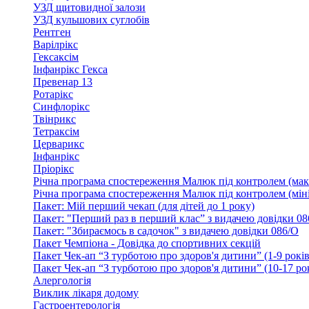
УЗД щитовидної залози
УЗД кульшових суглобів
Рентген
Варілрікс
Гексаксім
Інфанрікс Гекса
Превенар 13
Ротарікс
Синфлорікс
Твінрикс
Тетраксім
Церварикс
Інфанрікс
Пріорікс
Річна програма спостереження Малюк під контролем (мак
Річна програма спостереження Малюк під контролем (міні
Пакет: Мій перший чекап (для дітей до 1 року)
Пакет: "Перший раз в перший клас” з видачею довідки 08
Пакет: "Збираємось в садочок" з видачею довідки 086/О
Пакет Чемпіона - Довідка до спортивних секцій
Пакет Чек-ап “З турботою про здоров'я дитини” (1-9 років
Пакет Чек-ап “З турботою про здоров'я дитини” (10-17 ро
Алергологія
Виклик лікаря додому
Гастроентерологія