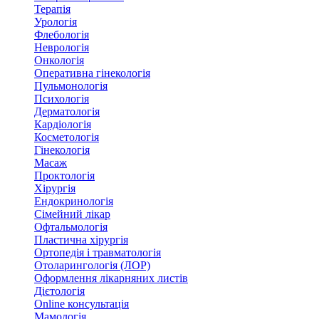
Терапія
Урологія
Флебологія
Неврологія
Онкологія
Оперативна гінекологія
Пульмонологія
Психологія
Дерматологія
Кардіологія
Косметологія
Гінекологія
Масаж
Проктологія
Хірургія
Ендокринологія
Сімейний лікар
Офтальмологія
Пластична хірургія
Ортопедія і травматологія
Отоларингологія (ЛОР)
Оформлення лікарняних листів
Дієтологія
Online консультація
Мамологія