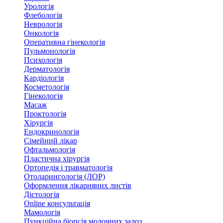
Урологія
Флебологія
Неврологія
Онкологія
Оперативна гінекологія
Пульмонологія
Психологія
Дерматологія
Кардіологія
Косметологія
Гінекологія
Масаж
Проктологія
Хірургія
Ендокринологія
Сімейний лікар
Офтальмологія
Пластична хірургія
Ортопедія і травматологія
Отоларингологія (ЛОР)
Оформлення лікарняних листів
Дієтологія
Online консультація
Мамологія
Пункційна біопсія молочних залоз