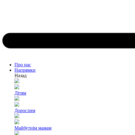
Про нас
Напрямки
Назад
Дітям
Дорослим
Майбутнім мамам