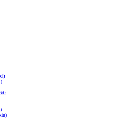
сі)
)
6/0
)
ків)