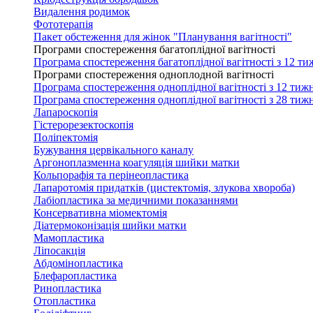
Видалення родимок
Фототерапія
Пакет обстеження для жінок "Планування вагітності"
Програми спостереження багатоплідної вагітності
Програма спостереження багатоплідної вагітності з 12 ти
Програми спостереження одноплодной вагітності
Програма спостереження одноплідної вагітності з 12 тижн
Програма спостереження одноплідної вагітності з 28 тижн
Лапароскопія
Гістерорезектоскопія
Поліпектомія
Бужування цервікального каналу
Аргоноплазменна коагуляція шийки матки
Кольпорафія та перінеопластика
Лапаротомія придатків (цистектомія, злукова хвороба)
Лабіопластика за медичними показаннями
Консервативна міомектомія
Діатермоконізація шийки матки
Мамопластика
Ліпосакція
Абдомінопластика
Блефаропластика
Ринопластика
Отопластика