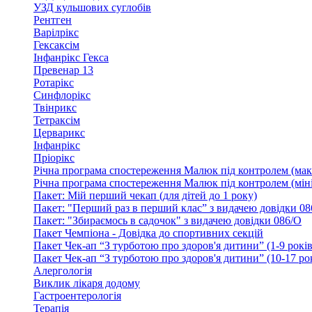
УЗД кульшових суглобів
Рентген
Варілрікс
Гексаксім
Інфанрікс Гекса
Превенар 13
Ротарікс
Синфлорікс
Твінрикс
Тетраксім
Церварикс
Інфанрікс
Пріорікс
Річна програма спостереження Малюк під контролем (мак
Річна програма спостереження Малюк під контролем (міні
Пакет: Мій перший чекап (для дітей до 1 року)
Пакет: "Перший раз в перший клас” з видачею довідки 08
Пакет: "Збираємось в садочок" з видачею довідки 086/О
Пакет Чемпіона - Довідка до спортивних секцій
Пакет Чек-ап “З турботою про здоров'я дитини” (1-9 років
Пакет Чек-ап “З турботою про здоров'я дитини” (10-17 ро
Алергологія
Виклик лікаря додому
Гастроентерологія
Терапія