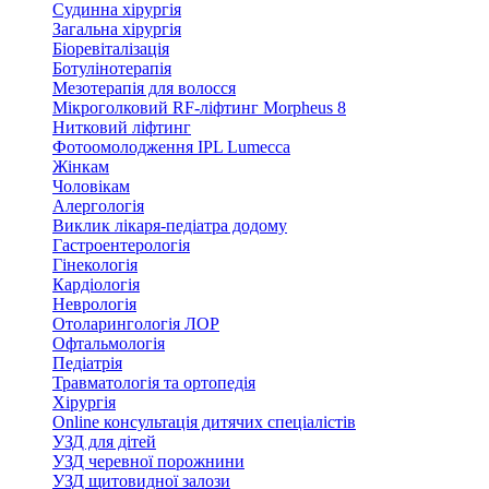
Судинна хірургія
Загальна хірургія
Біоревіталізація
Ботулінотерапія
Мезотерапія для волосся
Мікроголковий RF-ліфтинг Morpheus 8
Нитковий ліфтинг
Фотоомолодження IPL Lumecca
Жінкам
Чоловікам
Алергологія
Виклик лікаря-педіатра додому
Гастроентерологія
Гінекологія
Кардіологія
Неврологія
Отоларингологія ЛОР
Офтальмологія
Педіатрія
Травматологія та ортопедія
Хірургія
Online консультація дитячих спеціалістів
УЗД для дітей
УЗД черевної порожнини
УЗД щитовидної залози