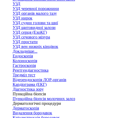
УЗД
УЗД черевної порожнини
УЗД органів малого тазу
УЗД нирок
УЗД судин голови та шиї
УЗД щитовидної залози
УЗД серця (ЕхоКГ)
УЗД сечового міхура
УЗД простати
УЗД вен нижніх кінцівок
Докладніше...
Ендоскопія
Колоноскопія
Гастроскопія
Рентгендіагностика
Тредміл тест
Відеоендоскопія ЛОР-органів
Кардіограма (ЕКГ)
Діагностика зору
Пункційна біопсія
Пункційна біопсія молочних залоз
Дерматологічні процедури
Дерматоскопія
Видалення бородавок
Кріодеструкція бородавок