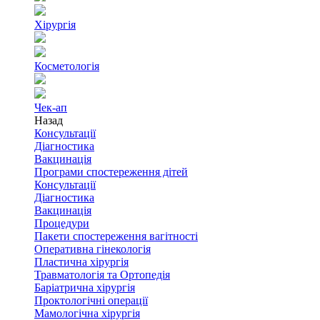
Хірургія
Косметологія
Чек-ап
Назад
Консультації
Діагностика
Вакцинація
Програми спостереження дітей
Консультації
Діагностика
Вакцинація
Процедури
Пакети спостереження вагітності
Оперативна гінекологія
Пластична хірургія
Травматологія та Ортопедія
Баріатрична хірургія
Проктологічні операції
Мамологічна хірургія