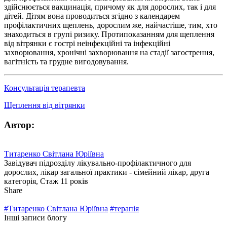
здійснюється вакцинація, причому як для дорослих, так і для
дітей. Дітям вона проводиться згідно з календарем
профілактичних щеплень, дорослим же, найчастіше, тим, хто
знаходиться в групі ризику. Протипоказанням для щеплення
від вітрянки є гострі неінфекційні та інфекційні
захворювання, хронічні захворювання на стадії загострення,
вагітність та грудне вигодовування.
Консультація терапевта
Щеплення від вітрянки
Автор:
Титаренко Світлана Юріївна
Завідувач підрозділу лікувально-профілактичного для
дорослих, лікар загальної практики - сімейний лікар, друга
категорія, Стаж 11 років
Share
#Титаренко Світлана Юріївна
#терапія
Інші записи блогу