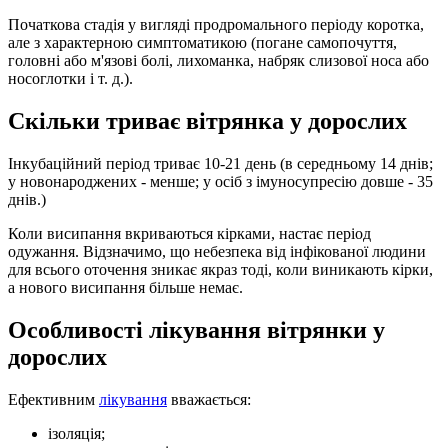
Початкова стадія у вигляді продромального періоду коротка,
але з характерною симптоматикою (погане самопочуття,
головні або м'язові болі, лихоманка, набряк слизової носа або
носоглотки і т. д.).
Скільки триває вітрянка у дорослих
Інкубаційний період триває 10-21 день (в середньому 14 днів;
у новонароджених - менше; у осіб з імуносупресію довше - 35
днів.)
Коли висипання вкриваються кірками, настає період
одужання. Відзначимо, що небезпека від інфікованої людини
для всього оточення зникає якраз тоді, коли виникають кірки,
а нового висипання більше немає.
Особливості лікування вітрянки у
дорослих
Ефективним
лікування
вважається:
ізоляція;