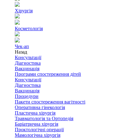
Хірургія
Косметологія
Чек-ап
Назад
Консультації
Діагностика
Вакцинація
Програми спостереження дітей
Консультації
Діагностика
Вакцинація
Процедури
Пакети спостереження вагітності
Оперативна гінекологія
Пластична хірургія
Травматологія та Ортопедія
Баріатрична хірургія
Проктологічні операції
Мамологічна хірургія