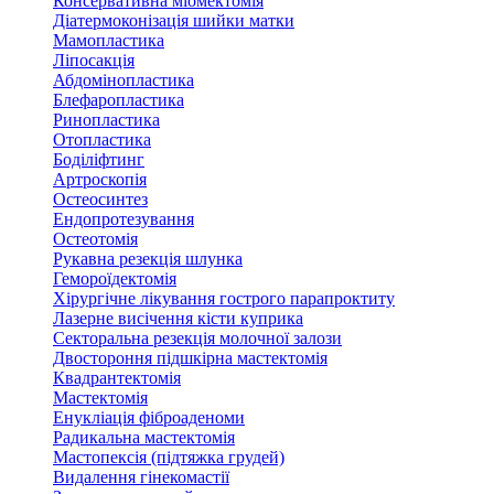
Консервативна міомектомія
Діатермоконізація шийки матки
Мамопластика
Ліпосакція
Абдомінопластика
Блефаропластика
Ринопластика
Отопластика
Боділіфтинг
Артроскопія
Остеосинтез
Ендопротезування
Остеотомія
Рукавна резекція шлунка
Гемороїдектомія
Хірургічне лікування гострого парапроктиту
Лазерне висічення кісти куприка
Секторальна резекція молочної залози
Двостороння підшкірна мастектомія
Квадрантектомія
Мастектомія
Енукліація фіброаденоми
Радикальна мастектомія
Мастопексія (підтяжка грудей)
Видалення гінекомастії