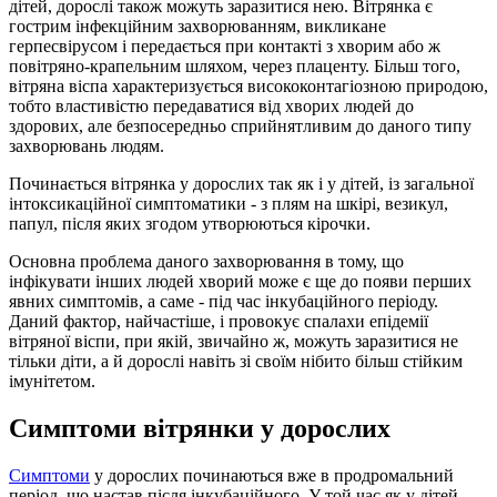
дітей, дорослі також можуть заразитися нею. Вітрянка є
гострим інфекційним захворюванням, викликане
герпесвірусом і передається при контакті з хворим або ж
повітряно-крапельним шляхом, через плаценту. Більш того,
вітряна віспа характеризується висококонтагіозною природою,
тобто властивістю передаватися від хворих людей до
здорових, але безпосередньо сприйнятливим до даного типу
захворювань людям.
Починається вітрянка у дорослих так як і у дітей, із загальної
інтоксикаційної симптоматики - з плям на шкірі, везикул,
папул, після яких згодом утворюються кірочки.
Основна проблема даного захворювання в тому, що
інфікувати інших людей хворий може є ще до появи перших
явних симптомів, а саме - під час інкубаційного періоду.
Даний фактор, найчастіше, і провокує спалахи епідемії
вітряної віспи, при якій, звичайно ж, можуть заразитися не
тільки діти, а й дорослі навіть зі своїм нібито більш стійким
імунітетом.
Симптоми вітрянки у дорослих
Симптоми
у дорослих починаються вже в продромальний
період, що настав після інкубаційного. У той час як у дітей,