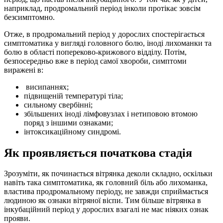
наприклад, продромальний період інколи протікає зовсім
безсимптомно.
Отже, в продромальний період у дорослих спостерігається
симптоматика у вигляді головного болю, іноді лихоманки та
болю в області попереково-крижового відділу. Потім,
безпосередньо вже в період самої хвороби, симптоми
виражені в:
висипаннях;
підвищеній температурі тіла;
сильному свербінні;
збільшених іноді лімфовузлах і нетиповою втомою
поряд з іншими ознаками;
інтоксикаційному синдромі.
Як проявляється початкова стадія
Зрозуміти, як починається вітрянка деколи складно, оскільки
навіть така симптоматика, як головний біль або лихоманка,
властива продромальному періоду, не завжди сприймається
людиною як ознаки вітряної віспи. Тим більше вітрянка в
інкубаційний період у дорослих взагалі не має ніяких ознак
прояви.