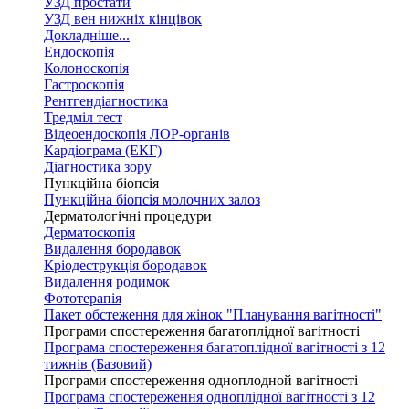
УЗД простати
УЗД вен нижніх кінцівок
Докладніше...
Ендоскопія
Колоноскопія
Гастроскопія
Рентгендіагностика
Тредміл тест
Відеоендоскопія ЛОР-органів
Кардіограма (ЕКГ)
Діагностика зору
Пункційна біопсія
Пункційна біопсія молочних залоз
Дерматологічні процедури
Дерматоскопія
Видалення бородавок
Кріодеструкція бородавок
Видалення родимок
Фототерапія
Пакет обстеження для жінок "Планування вагітності"
Програми спостереження багатоплідної вагітності
Програма спостереження багатоплідної вагітності з 12
тижнів (Базовий)
Програми спостереження одноплодной вагітності
Програма спостереження одноплідної вагітності з 12