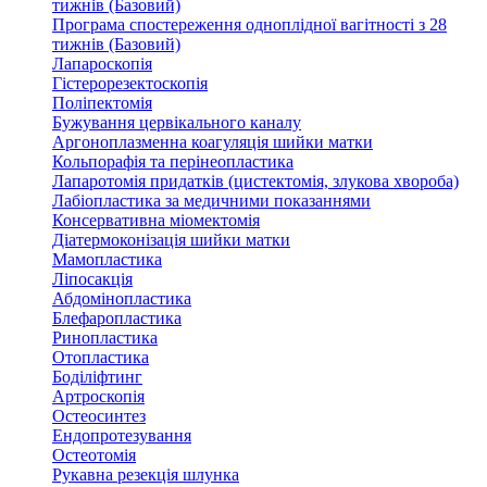
тижнів (Базовий)
Програма спостереження одноплідної вагітності з 28
тижнів (Базовий)
Лапароскопія
Гістерорезектоскопія
Поліпектомія
Бужування цервікального каналу
Аргоноплазменна коагуляція шийки матки
Кольпорафія та перінеопластика
Лапаротомія придатків (цистектомія, злукова хвороба)
Лабіопластика за медичними показаннями
Консервативна міомектомія
Діатермоконізація шийки матки
Мамопластика
Ліпосакція
Абдомінопластика
Блефаропластика
Ринопластика
Отопластика
Боділіфтинг
Артроскопія
Остеосинтез
Ендопротезування
Остеотомія
Рукавна резекція шлунка