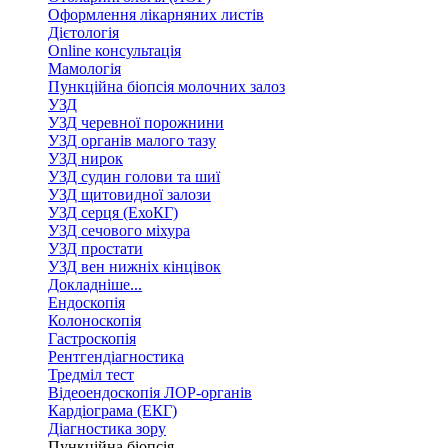
Оформлення лікарняних листів
Дієтологія
Online консультація
Мамологія
Пункційна біопсія молочних залоз
УЗД
УЗД черевної порожнини
УЗД органів малого тазу
УЗД нирок
УЗД судин голови та шиї
УЗД щитовидної залози
УЗД серця (ЕхоКГ)
УЗД сечового міхура
УЗД простати
УЗД вен нижніх кінцівок
Докладніше...
Ендоскопія
Колоноскопія
Гастроскопія
Рентгендіагностика
Тредміл тест
Відеоендоскопія ЛОР-органів
Кардіограма (ЕКГ)
Діагностика зору
Пункційна біопсія