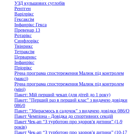
УЗД кульшових суглобів
Рентген
Варілрікс
Гексаксім
Інфанрікс Гекса
Превенар 13
Ротарікс
Синфлорікс
Твінрикс
Тетраксім
Церварикс
Інфанрікс
Пріорікс
Річна програма спостереження Малюк під контролем
(максі)
Річна програма спостереження Малюк під контролем
(міні)
Пакет: Мій перший чекап (для дітей до 1 року)
Пакет: "Перший раз в перший клас” з видачею довідки
086/0
Пакет: "Збираємось в садочок" з видачею довідки 086/О
Пакет Чемпіона - Довідка до спортивних секцій
Пакет Чек-ап “З турботою про здоров'я дитини” (1-9
років)
Пакет Чек-ап “З турботою про здоров'я дитини” (10-17