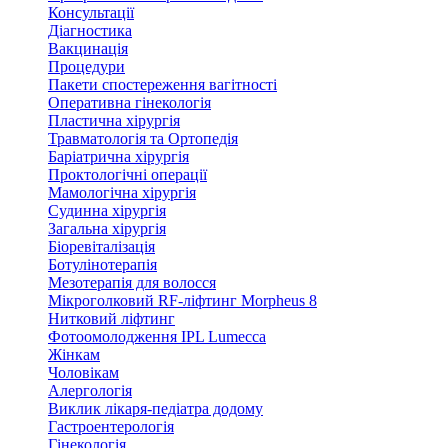
Консультації
Діагностика
Вакцинація
Процедури
Пакети спостереження вагітності
Оперативна гінекологія
Пластична хірургія
Травматологія та Ортопедія
Баріатрична хірургія
Проктологічні операції
Мамологічна хірургія
Судинна хірургія
Загальна хірургія
Біоревіталізація
Ботулінотерапія
Мезотерапія для волосся
Мікроголковий RF-ліфтинг Morpheus 8
Нитковий ліфтинг
Фотоомолодження IPL Lumecca
Жінкам
Чоловікам
Алергологія
Виклик лікаря-педіатра додому
Гастроентерологія
Гінекологія