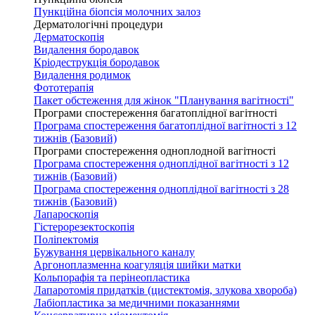
Пункційна біопсія молочних залоз
Дерматологічні процедури
Дерматоскопія
Видалення бородавок
Кріодеструкція бородавок
Видалення родимок
Фототерапія
Пакет обстеження для жінок "Планування вагітності"
Програми спостереження багатоплідної вагітності
Програма спостереження багатоплідної вагітності з 12
тижнів (Базовий)
Програми спостереження одноплодной вагітності
Програма спостереження одноплідної вагітності з 12
тижнів (Базовий)
Програма спостереження одноплідної вагітності з 28
тижнів (Базовий)
Лапароскопія
Гістерорезектоскопія
Поліпектомія
Бужування цервікального каналу
Аргоноплазменна коагуляція шийки матки
Кольпорафія та перінеопластика
Лапаротомія придатків (цистектомія, злукова хвороба)
Лабіопластика за медичними показаннями