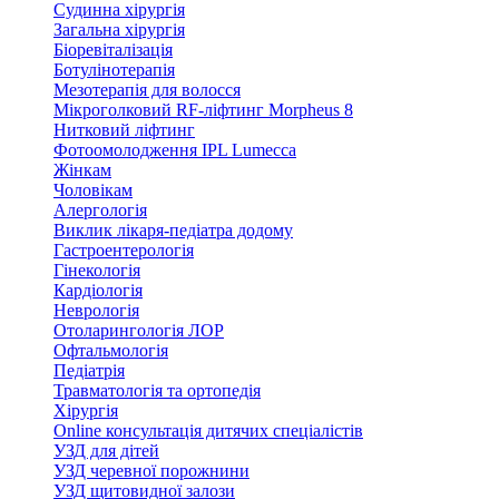
Судинна хірургія
Загальна хірургія
Біоревіталізація
Ботулінотерапія
Мезотерапія для волосся
Мікроголковий RF-ліфтинг Morpheus 8
Нитковий ліфтинг
Фотоомолодження IPL Lumecca
Жінкам
Чоловікам
Алергологія
Виклик лікаря-педіатра додому
Гастроентерологія
Гінекологія
Кардіологія
Неврологія
Отоларингологія ЛОР
Офтальмологія
Педіатрія
Травматологія та ортопедія
Хірургія
Online консультація дитячих спеціалістів
УЗД для дітей
УЗД черевної порожнини
УЗД щитовидної залози