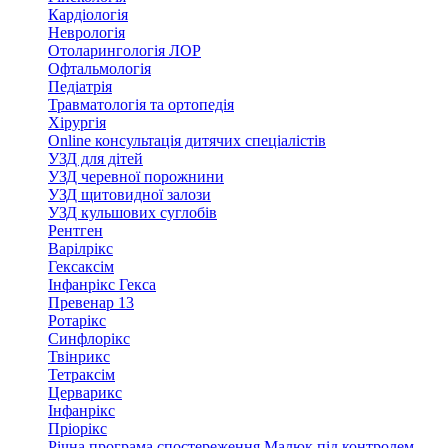
Кардіологія
Неврологія
Отоларингологія ЛОР
Офтальмологія
Педіатрія
Травматологія та ортопедія
Хірургія
Online консультація дитячих спеціалістів
УЗД для дітей
УЗД черевної порожнини
УЗД щитовидної залози
УЗД кульшових суглобів
Рентген
Варілрікс
Гексаксім
Інфанрікс Гекса
Превенар 13
Ротарікс
Синфлорікс
Твінрикс
Тетраксім
Церварикс
Інфанрікс
Пріорікс
Річна програма спостереження Малюк під контролем