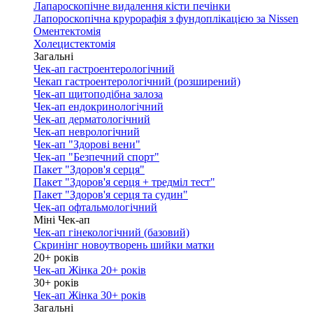
Лапароскопічне видалення кісти печінки
Лапороскопічна крурорафія з фундоплікацією за Nissen
Оментектомія
Холецистектомія
Загальні
Чек-ап гастроентерологічний
Чекап гастроентерологічний (розширений)
Чек-ап щитоподібна залоза
Чек-ап ендокринологічний
Чек-ап дерматологічний
Чек-ап неврологічний
Чек-ап "Здорові вени"
Чек-ап "Безпечний спорт"
Пакет "Здоров'я серця"
Пакет "Здоров'я серця + тредміл тест"
Пакет "Здоров'я серця та судин"
Чек-ап офтальмологічний
Міні Чек-ап
Чек-ап гінекологічний (базовий)
Скринінг новоутворень шийки матки
20+ років
Чек-ап Жінка 20+ років
30+ років
Чек-ап Жінка 30+ років
Загальні