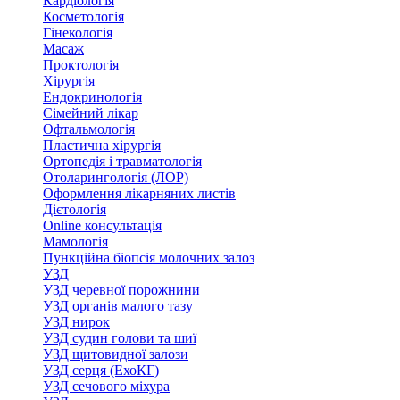
Кардіологія
Косметологія
Гінекологія
Масаж
Проктологія
Хірургія
Ендокринологія
Сімейний лікар
Офтальмологія
Пластична хірургія
Ортопедія і травматологія
Отоларингологія (ЛОР)
Оформлення лікарняних листів
Дієтологія
Online консультація
Мамологія
Пункційна біопсія молочних залоз
УЗД
УЗД черевної порожнини
УЗД органів малого тазу
УЗД нирок
УЗД судин голови та шиї
УЗД щитовидної залози
УЗД серця (ЕхоКГ)
УЗД сечового міхура