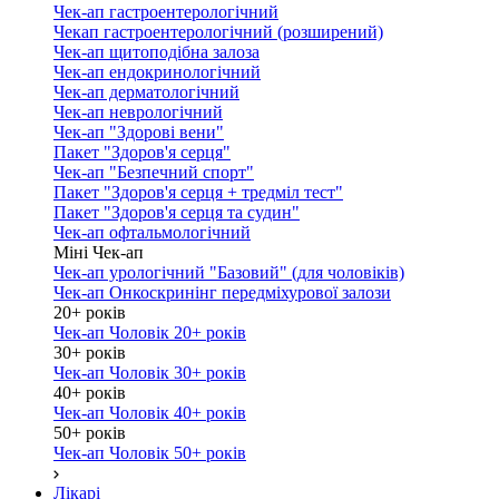
Чек-ап гастроентерологічний
Чекап гастроентерологічний (розширений)
Чек-ап щитоподібна залоза
Чек-ап ендокринологічний
Чек-ап дерматологічний
Чек-ап неврологічний
Чек-ап "Здорові вени"
Пакет "Здоров'я серця"
Чек-ап "Безпечний спорт"
Пакет "Здоров'я серця + тредміл тест"
Пакет "Здоров'я серця та судин"
Чек-ап офтальмологічний
Міні Чек-ап
Чек-ап урологічний "Базовий" (для чоловіків)
Чек-ап Онкоскринінг передміхурової залози
20+ років
Чек-ап Чоловік 20+ років
30+ років
Чек-ап Чоловік 30+ років
40+ років
Чек-ап Чоловік 40+ років
50+ років
Чек-ап Чоловік 50+ років
Лікарі