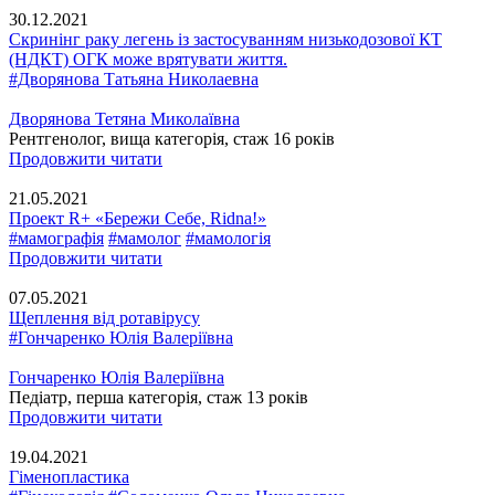
30.12.2021
Скринінг раку легень із застосуванням низькодозової КТ
(НДКТ) ОГК може врятувати життя.
#Дворянова Татьяна Николаевна
Дворянова Тетяна Миколаївна
Рентгенолог, вища категорія, стаж 16 років
Продовжити читати
21.05.2021
Проект R+ «Бережи Себе, Ridna!»
#мамографія
#мамолог
#мамологія
Продовжити читати
07.05.2021
Щеплення від ротавірусу
#Гончаренко Юлія Валеріївна
Гончаренко Юлія Валеріївна
Педіатр, перша категорія, стаж 13 років
Продовжити читати
19.04.2021
Гіменопластика