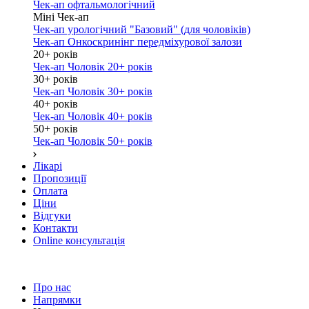
Чек-ап офтальмологічний
Міні Чек-ап
Чек-ап урологічний "Базовий" (для чоловіків)
Чек-ап Онкоскринінг передміхурової залози
20+ років
Чек-ап Чоловік 20+ років
30+ років
Чек-ап Чоловік 30+ років
40+ років
Чек-ап Чоловік 40+ років
50+ років
Чек-ап Чоловік 50+ років
Лікарі
Пропозиції
Оплата
Ціни
Відгуки
Контакти
Online консультація
Про нас
Напрямки