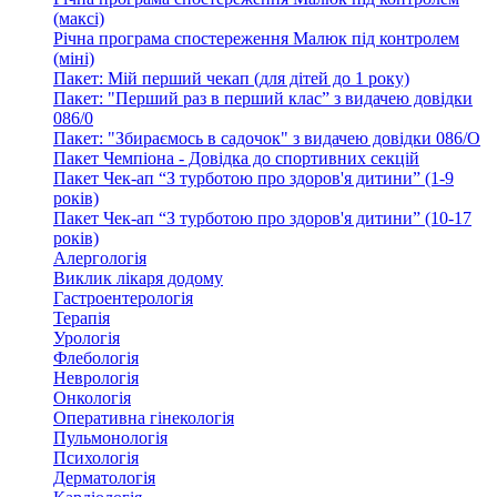
(максі)
Річна програма спостереження Малюк під контролем
(міні)
Пакет: Мій перший чекап (для дітей до 1 року)
Пакет: "Перший раз в перший клас” з видачею довідки
086/0
Пакет: "Збираємось в садочок" з видачею довідки 086/О
Пакет Чемпіона - Довідка до спортивних секцій
Пакет Чек-ап “З турботою про здоров'я дитини” (1-9
років)
Пакет Чек-ап “З турботою про здоров'я дитини” (10-17
років)
Алергологія
Виклик лікаря додому
Гастроентерологія
Терапія
Урологія
Флебологія
Неврологія
Онкологія
Оперативна гінекологія
Пульмонологія
Психологія
Дерматологія