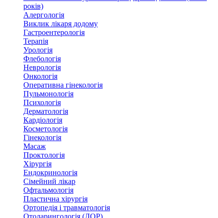
років)
Алергологія
Виклик лікаря додому
Гастроентерологія
Терапія
Урологія
Флебологія
Неврологія
Онкологія
Оперативна гінекологія
Пульмонологія
Психологія
Дерматологія
Кардіологія
Косметологія
Гінекологія
Масаж
Проктологія
Хірургія
Ендокринологія
Сімейний лікар
Офтальмологія
Пластична хірургія
Ортопедія і травматологія
Отоларингологія (ЛОР)