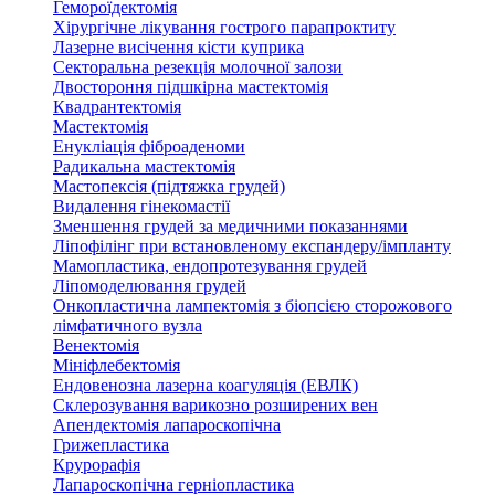
Гемороїдектомія
Хірургічне лікування гострого парапроктиту
Лазерне висічення кісти куприка
Секторальна резекція молочної залози
Двостороння підшкірна мастектомія
Квадрантектомія
Мастектомія
Енукліація фіброаденоми
Радикальна мастектомія
Мастопексія (підтяжка грудей)
Видалення гінекомастії
Зменшення грудей за медичними показаннями
Ліпофілінг при встановленому експандеру/імпланту
Мамопластика, ендопротезування грудей
Ліпомоделювання грудей
Онкопластична лампектомія з біопсією сторожового
лімфатичного вузла
Венектомія
Мініфлебектомія
Ендовенозна лазерна коагуляція (ЕВЛК)
Склерозування варикозно розширених вен
Апендектомія лапароскопічна
Грижепластика
Крурорафія
Лапароскопічна герніопластика