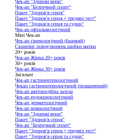
Чек-ап "Здорові вени"
Чек-ап "Безпечний спорт"
Пакет "Здоров'я серця"
Пакет "Здоров'я серця + тредміл тест"
Пакет "Здоров'я серця та судин"
Чек-ап офтальмологічний
Міні Чек-ап
Чек-ап гінекологічний (базовий)
Скринінг новоутворень шийки матки
20+ років
Чек-ап Жінка 20+ років
30+ років
Чек-ап Жінка 30+ років
Загальні
Чек-ап гастроентерологічний
Чекап гастроентерологічний (розширений)
Чек-ап щитоподібна залоза
Чек-ап ендокринологічний
Чек-ап дерматологічний
Чек-ап неврологічний
Чек-ап "Здорові вени"
Пакет "Здоров'я серця"
Чек-ап "Безпечний спорт"
Пакет "Здоров'я серця + тредміл тест"
Пакет "Здоров'я серця та судин"