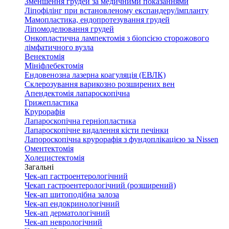
Зменшення грудей за медичними показаннями
Ліпофілінг при встановленому експандеру/імпланту
Мамопластика, ендопротезування грудей
Ліпомоделювання грудей
Онкопластична лампектомія з біопсією сторожового
лімфатичного вузла
Венектомія
Мініфлебектомія
Ендовенозна лазерна коагуляція (ЕВЛК)
Склерозування варикозно розширених вен
Апендектомія лапароскопічна
Грижепластика
Крурорафія
Лапароскопічна герніопластика
Лапароскопічне видалення кісти печінки
Лапороскопічна крурорафія з фундоплікацією за Nissen
Оментектомія
Холецистектомія
Загальні
Чек-ап гастроентерологічний
Чекап гастроентерологічний (розширений)
Чек-ап щитоподібна залоза
Чек-ап ендокринологічний
Чек-ап дерматологічний
Чек-ап неврологічний