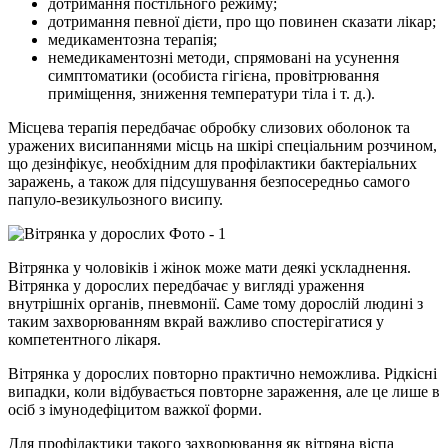
дотримання постільного режиму;
дотримання певної дієти, про що повинен сказати лікар;
медикаментозна терапія;
немедикаментозні методи, спрямовані на усунення
симптоматики (особиста гігієна, провітрювання
приміщення, зниження температури тіла і т. д.).
Місцева терапія передбачає обробку слизових оболонок та
уражених висипаннями місць на шкірі спеціальним розчином,
що дезінфікує, необхідним для профілактики бактеріальних
заражень, а також для підсушування безпосередньо самого
папуло-везикульозного висипу.
Вітрянка у чоловіків і жінок може мати деякі ускладнення.
Вітрянка у дорослих передбачає у вигляді ураження
внутрішніх органів, пневмонії. Саме тому дорослій людині з
таким захворюванням вкрай важливо спостерігатися у
компетентного лікаря.
Вітрянка у дорослих повторно практично неможлива. Рідкісні
випадки, коли відбувається повторне зараження, але це лише в
осіб з імунодефіцитом важкої форми.
Для профілактики такого захворювання як вітряна віспа