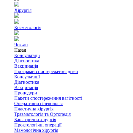
Хірургія
Косметологія
Чек-ап
Назад
Консультації
Діагностика
Вакцинація
Програми спостереження дітей
Консультації
Діагностика
Вакцинація
Процедури
Пакети спостереження вагітності
Оперативна гінекологія
Пластична хірургія
Травматологія та Ортопедія
Баріатрична хірургія
Проктологічні операції
Мамологічна хірургія