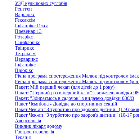
УЗД кульшових суглобів
Рентген
Варілрікс
Гексаксім
Інфанрікс Гекса
Превенар 13
Ротарікс
Синфлорікс
Твінрикс
Тетраксім
Церварикс
Інфанрікс
Пріорікс
Річна програма спостереження Малюк під контролем (мак
Річна програма спостереження Малюк під контролем (міні
Пакет: Мій перший чекап (для дітей до 1 року)
Пакет: "Перший раз в перший клас” з видачею довідки 08
Пакет: "Збираємось в садочок" з видачею довідки 086/О
Пакет Чемпіона - Довідка до спортивних секцій
Пакет Чек-ап “З турботою про здоров'я дитини” (1-9 років
Пакет Чек-ап “З турботою про здоров'я дитини” (10-17 ро
Алергологія
Виклик лікаря додому
Гастроентерологія
Терапія