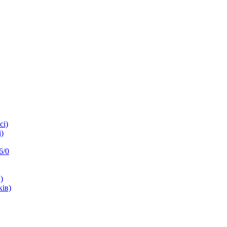
сі)
)
6/0
)
ків)