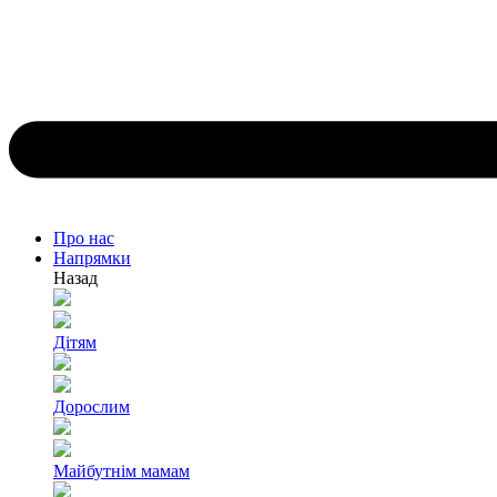
Про нас
Напрямки
Назад
Дітям
Дорослим
Майбутнім мамам