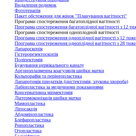
Видалення родимок
Фототерапія
Пакет обстеження для жінок "Планування вагітності"
Програми спостереження багатоплідної вагітності
Програма спостереження багатоплідної вагітності з 12 ти
Програми спостереження одноплодной вагітності
Програма спостереження одноплідної вагітності з 12 тижн
Програма спостереження одноплідної вагітності з 28 тижн
Лапароскопія
Гістерорезектоскопія
Поліпектомія
Бужування цервікального каналу
Аргоноплазменна коагуляція шийки матки
Кольпорафія та перінеопластика
Лапаротомія придатків (цистектомія, злукова хвороба)
Лабіопластика за медичними показаннями
Консервативна міомектомія
Діатермоконізація шийки матки
Мамопластика
Ліпосакція
Абдомінопластика
Блефаропластика
Ринопластика
Отопластика