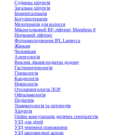
Судинна хірургія
Загальна хірургія
Біоревіталізація
Ботулінотерапія
Мезотерапія для волосся
Мікроголковий RF-ліфтинг Morpheus 8
Нитковий ліфтинг
Фотоомолодження IPL Lumecca
Жінкам
Чоловікам
Алергологія
Виклик лікаря-педіатра додому
Гастроентерологія
Гінекологія
Кардіологія
Неврологія
Отоларингологія ЛОР
Офтальмологія
Педіатрія
Травматологія та ортопедія
Хірургія
Online консультація дитячих спеціалістів
УЗД для дітей
УЗД черевної порожнини
УЗД щитовидної залози