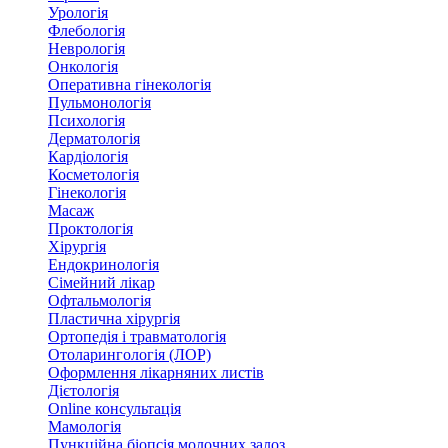
Урологія
Флебологія
Неврологія
Онкологія
Оперативна гінекологія
Пульмонологія
Психологія
Дерматологія
Кардіологія
Косметологія
Гінекологія
Масаж
Проктологія
Хірургія
Ендокринологія
Сімейний лікар
Офтальмологія
Пластична хірургія
Ортопедія і травматологія
Отоларингологія (ЛОР)
Оформлення лікарняних листів
Дієтологія
Online консультація
Мамологія
Пункційна біопсія молочних залоз