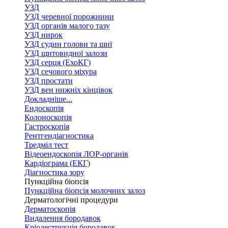
УЗД
УЗД черевної порожнини
УЗД органів малого тазу
УЗД нирок
УЗД судин голови та шиї
УЗД щитовидної залози
УЗД серця (ЕхоКГ)
УЗД сечового міхура
УЗД простати
УЗД вен нижніх кінцівок
Докладніше...
Ендоскопія
Колоноскопія
Гастроскопія
Рентгендіагностика
Тредміл тест
Відеоендоскопія ЛОР-органів
Кардіограма (ЕКГ)
Діагностика зору
Пункційна біопсія
Пункційна біопсія молочних залоз
Дерматологічні процедури
Дерматоскопія
Видалення бородавок
Кріодеструкція бородавок