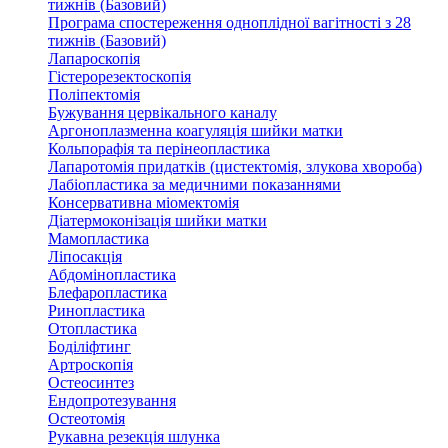
тижнів (Базовий)
Програма спостереження одноплідної вагітності з 28
тижнів (Базовий)
Лапароскопія
Гістерорезектоскопія
Поліпектомія
Бужування цервікального каналу
Аргоноплазменна коагуляція шийки матки
Кольпорафія та перінеопластика
Лапаротомія придатків (цистектомія, злукова хвороба)
Лабіопластика за медичними показаннями
Консервативна міомектомія
Діатермоконізація шийки матки
Мамопластика
Ліпосакція
Абдомінопластика
Блефаропластика
Ринопластика
Отопластика
Боділіфтинг
Артроскопія
Остеосинтез
Ендопротезування
Остеотомія
Рукавна резекція шлунка