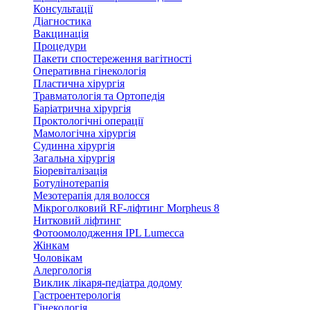
Консультації
Діагностика
Вакцинація
Процедури
Пакети спостереження вагітності
Оперативна гінекологія
Пластична хірургія
Травматологія та Ортопедія
Баріатрична хірургія
Проктологічні операції
Мамологічна хірургія
Судинна хірургія
Загальна хірургія
Біоревіталізація
Ботулінотерапія
Мезотерапія для волосся
Мікроголковий RF-ліфтинг Morpheus 8
Нитковий ліфтинг
Фотоомолодження IPL Lumecca
Жінкам
Чоловікам
Алергологія
Виклик лікаря-педіатра додому
Гастроентерологія
Гінекологія