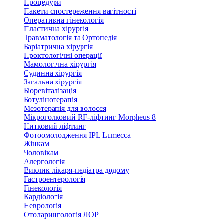
Процедури
Пакети спостереження вагітності
Оперативна гінекологія
Пластична хірургія
Травматологія та Ортопедія
Баріатрична хірургія
Проктологічні операції
Мамологічна хірургія
Судинна хірургія
Загальна хірургія
Біоревіталізація
Ботулінотерапія
Мезотерапія для волосся
Мікроголковий RF-ліфтинг Morpheus 8
Нитковий ліфтинг
Фотоомолодження IPL Lumecca
Жінкам
Чоловікам
Алергологія
Виклик лікаря-педіатра додому
Гастроентерологія
Гінекологія
Кардіологія
Неврологія
Отоларингологія ЛОР