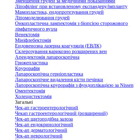
Зменшення грудей за медичними показаннями
Ліпофілінг при встановленому експандеру/імпланту
Мамопластика, ендопротезування грудей
Ліпомоделювання грудей
Онкопластична лампектомія з біопсією сторожового
лімфатичного вузла
Венектомія
Мініфлебектомія
Ендовенозна лазерна коагуляція (ЕВЛК)
Склерозування варикозно розширених вен
Апендектомія лапароскопічна
Грижепластика
Крурорафія
Лапароскопічна герніопластика
Лапароскопічне видалення кісти печінки
Лапороскопічна крурорафія з фундоплікацією за Nissen
Оментектомія
Холецистектомія
Загальні
Чек-ап гастроентерологічний
Чекап гастроентерологічний (розширений)
Чек-ап щитоподібна залоза
Чек-ап ендокринологічний
Чек-ап дерматологічний
Чек-ап неврологічний