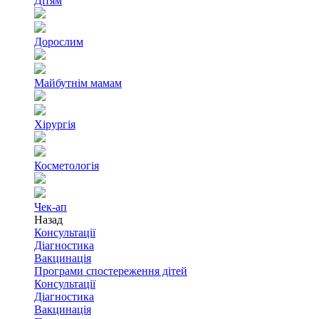
Дітям
Дорослим
Майбутнім мамам
Хірургія
Косметологія
Чек-ап
Назад
Консультації
Діагностика
Вакцинація
Програми спостереження дітей
Консультації
Діагностика
Вакцинація