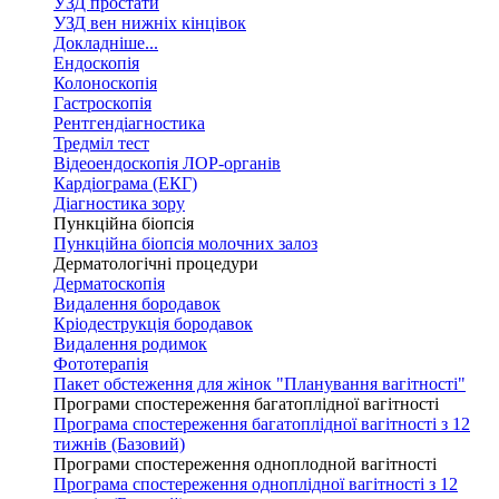
УЗД простати
УЗД вен нижніх кінцівок
Докладніше...
Ендоскопія
Колоноскопія
Гастроскопія
Рентгендіагностика
Тредміл тест
Відеоендоскопія ЛОР-органів
Кардіограма (ЕКГ)
Діагностика зору
Пункційна біопсія
Пункційна біопсія молочних залоз
Дерматологічні процедури
Дерматоскопія
Видалення бородавок
Кріодеструкція бородавок
Видалення родимок
Фототерапія
Пакет обстеження для жінок "Планування вагітності"
Програми спостереження багатоплідної вагітності
Програма спостереження багатоплідної вагітності з 12
тижнів (Базовий)
Програми спостереження одноплодной вагітності
Програма спостереження одноплідної вагітності з 12