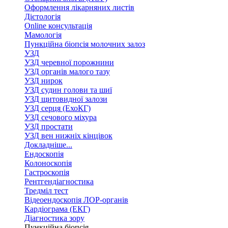
Оформлення лікарняних листів
Дієтологія
Online консультація
Мамологія
Пункційна біопсія молочних залоз
УЗД
УЗД черевної порожнини
УЗД органів малого тазу
УЗД нирок
УЗД судин голови та шиї
УЗД щитовидної залози
УЗД серця (ЕхоКГ)
УЗД сечового міхура
УЗД простати
УЗД вен нижніх кінцівок
Докладніше...
Ендоскопія
Колоноскопія
Гастроскопія
Рентгендіагностика
Тредміл тест
Відеоендоскопія ЛОР-органів
Кардіограма (ЕКГ)
Діагностика зору
Пункційна біопсія