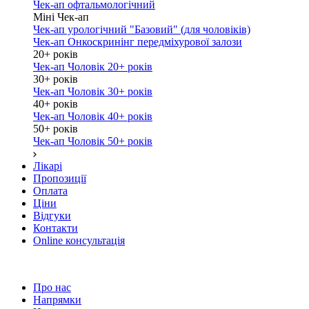
Чек-ап офтальмологічний
Міні Чек-ап
Чек-ап урологічний "Базовий" (для чоловіків)
Чек-ап Онкоскринінг передміхурової залози
20+ років
Чек-ап Чоловік 20+ років
30+ років
Чек-ап Чоловік 30+ років
40+ років
Чек-ап Чоловік 40+ років
50+ років
Чек-ап Чоловік 50+ років
Лікарі
Пропозиції
Оплата
Ціни
Відгуки
Контакти
Online консультація
Про нас
Напрямки