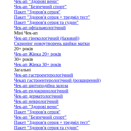
Чек-ап "Здорові вени"
Чек-ап "Безпечний спорт"
Пакет "Здоров'я серця"
Пакет "Здоров'я серця + тредміл тест"
Пакет "Здоров'я серця та судин"
Чек-ап офтальмологічний
Міні Чек-ап
Чек-ап гінекологічний (базовий)
Скринінг новоутворень шийки матки
20+ років
Чек-ап Жінка 20+ років
30+ років
Чек-ап Жінка 30+ років
Загальні
Чек-ап гастроентерологічний
Чекап гастроентерологічний (розширений)
Чек-ап щитоподібна залоза
Чек-ап ендокринологічний
Чек-ап дерматологічний
Чек-ап неврологічний
Чек-ап "Здорові вени"
Пакет "Здоров'я серця"
Чек-ап "Безпечний спорт"
Пакет "Здоров'я серця + тредміл тест"
Пакет "Здоров'я серця та судин"