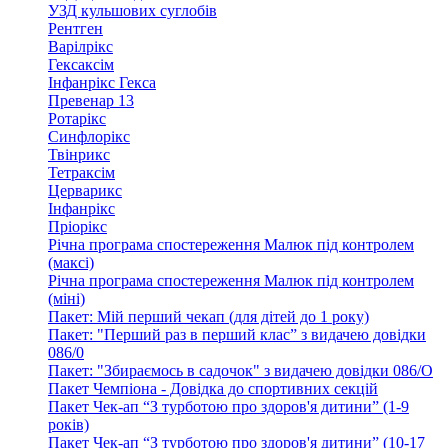
УЗД кульшових суглобів
Рентген
Варілрікс
Гексаксім
Інфанрікс Гекса
Превенар 13
Ротарікс
Синфлорікс
Твінрикс
Тетраксім
Церварикс
Інфанрікс
Пріорікс
Річна програма спостереження Малюк під контролем
(максі)
Річна програма спостереження Малюк під контролем
(міні)
Пакет: Мій перший чекап (для дітей до 1 року)
Пакет: "Перший раз в перший клас” з видачею довідки
086/0
Пакет: "Збираємось в садочок" з видачею довідки 086/О
Пакет Чемпіона - Довідка до спортивних секцій
Пакет Чек-ап “З турботою про здоров'я дитини” (1-9
років)
Пакет Чек-ап “З турботою про здоров'я дитини” (10-17