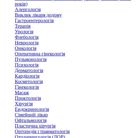
років)
Алергологія
Виклик лікаря додому
Гастроентерологія
Терапія
Урологія
Флебологія
Неврологія
Онкологія
Оперативна гінекологія
Пульмонологія
Психологія
Дерматологія
Кардіологія
Косметологія
Гінекологія
Масаж
Проктологія
Хірургія
Ендокринологія
Сімейний лікар
Офтальмологія
Пластична хірургія
Ортопедія і травматологія
Отоларингологія (ЛОР)