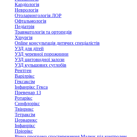
Кардіологія
Неврологія
Отоларингологія ЛОР
Офтальмологія
Педіатрія
Травматологія та ортопедія
Хірургія
Online консультація дитячих спеціалістів
УЗД для дітей
УЗД черевної порожнини
УЗД щитовидної залози
УЗД кульшових суглобів
Рентген
Варілрікс
Гексаксім
Інфанрікс Гекса
Превенар 13
Ротарікс
Синфлорікс
Твінрикс
Тетраксім
Церварикс
Інфанрікс
Пріорікс
Річна програма спостереження Малюк під контролем