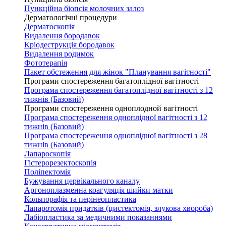
Пункційна біопсія молочних залоз
Дерматологічні процедури
Дерматоскопія
Видалення бородавок
Кріодеструкція бородавок
Видалення родимок
Фототерапія
Пакет обстеження для жінок "Планування вагітності"
Програми спостереження багатоплідної вагітності
Програма спостереження багатоплідної вагітності з 12
тижнів (Базовий)
Програми спостереження одноплодной вагітності
Програма спостереження одноплідної вагітності з 12
тижнів (Базовий)
Програма спостереження одноплідної вагітності з 28
тижнів (Базовий)
Лапароскопія
Гістерорезектоскопія
Поліпектомія
Бужування цервікального каналу
Аргоноплазменна коагуляція шийки матки
Кольпорафія та перінеопластика
Лапаротомія придатків (цистектомія, злукова хвороба)
Лабіопластика за медичними показаннями