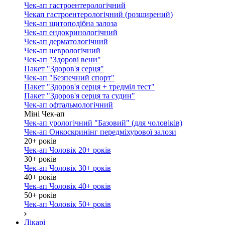
Чек-ап гастроентерологічний
Чекап гастроентерологічний (розширений)
Чек-ап щитоподібна залоза
Чек-ап ендокринологічний
Чек-ап дерматологічний
Чек-ап неврологічний
Чек-ап "Здорові вени"
Пакет "Здоров'я серця"
Чек-ап "Безпечний спорт"
Пакет "Здоров'я серця + тредміл тест"
Пакет "Здоров'я серця та судин"
Чек-ап офтальмологічний
Міні Чек-ап
Чек-ап урологічний "Базовий" (для чоловіків)
Чек-ап Онкоскринінг передміхурової залози
20+ років
Чек-ап Чоловік 20+ років
30+ років
Чек-ап Чоловік 30+ років
40+ років
Чек-ап Чоловік 40+ років
50+ років
Чек-ап Чоловік 50+ років
Лікарі