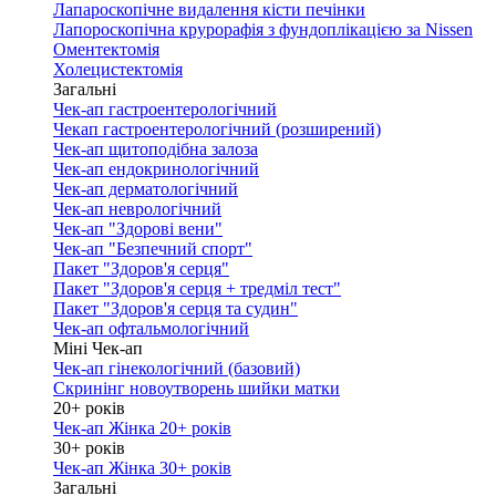
Лапароскопічне видалення кісти печінки
Лапороскопічна крурорафія з фундоплікацією за Nissen
Оментектомія
Холецистектомія
Загальні
Чек-ап гастроентерологічний
Чекап гастроентерологічний (розширений)
Чек-ап щитоподібна залоза
Чек-ап ендокринологічний
Чек-ап дерматологічний
Чек-ап неврологічний
Чек-ап "Здорові вени"
Чек-ап "Безпечний спорт"
Пакет "Здоров'я серця"
Пакет "Здоров'я серця + тредміл тест"
Пакет "Здоров'я серця та судин"
Чек-ап офтальмологічний
Міні Чек-ап
Чек-ап гінекологічний (базовий)
Скринінг новоутворень шийки матки
20+ років
Чек-ап Жінка 20+ років
30+ років
Чек-ап Жінка 30+ років
Загальні