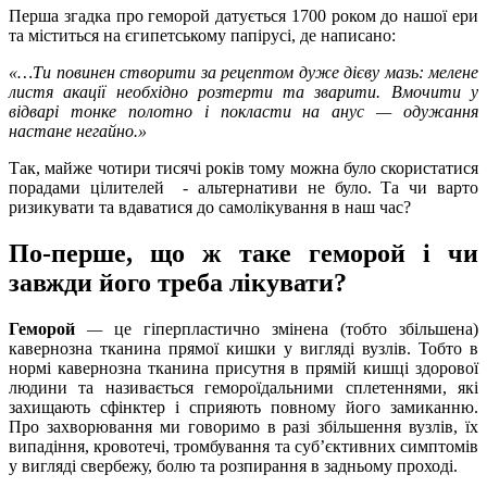
Перша згадка про геморой датується 1700 роком до нашої ери
та міститься на єгипетському папірусі, де написано:
«…Ти повинен створити за рецептом дуже дієву мазь: мелене
листя акації необхідно розтерти та зварити. Вмочити у
відварі тонке полотно і покласти на анус — одужання
настане негайно.»
Так, майже чотири тисячі років тому можна було скористатися
порадами цілителей - альтернативи не було. Та чи варто
ризикувати та вдаватися до самолікування в наш час?
По-перше, що ж таке геморой і чи
завжди його треба лікувати?
Геморой
—
це гіперпластично змінена (тобто збільшена)
кавернозна тканина прямої кишки у вигляді вузлів. Тобто в
нормі кавернозна тканина присутня в прямій кишці здорової
людини та називається гемороїдальними сплетеннями, які
захищають сфінктер і сприяють повному його замиканню.
Про захворювання ми говоримо в разі збільшення вузлів, їх
випадіння, кровотечі, тромбування та суб’єктивних симптомів
у вигляді свербежу, болю та розпирання в задньому проході.