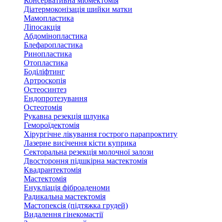
Консервативна міомектомія
Діатермоконізація шийки матки
Мамопластика
Ліпосакція
Абдомінопластика
Блефаропластика
Ринопластика
Отопластика
Боділіфтинг
Артроскопія
Остеосинтез
Ендопротезування
Остеотомія
Рукавна резекція шлунка
Гемороїдектомія
Хірургічне лікування гострого парапроктиту
Лазерне висічення кісти куприка
Секторальна резекція молочної залози
Двостороння підшкірна мастектомія
Квадрантектомія
Мастектомія
Енукліація фіброаденоми
Радикальна мастектомія
Мастопексія (підтяжка грудей)
Видалення гінекомастії