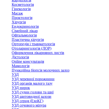
Кардіологія
Косметологія
Гінекологія
Масаж
Проктологія
Хірургія
Ендокринологія
Сімейний лікар
Офтальмологія
Пластична хірургія
Ортопедія і травматологія
Отоларингологія (ЛОР)
Оформлення лікарняних листів
Дієтологія
Online консультація
Мамологія
Пункційна біопсія молочних залоз
УЗД
УЗД черевної порожнини
УЗД органів малого тазу
УЗД нирок
УЗД судин голови та шиї
УЗД щитовидної залози
УЗД серця (ЕхоКГ)
УЗД сечового міхура