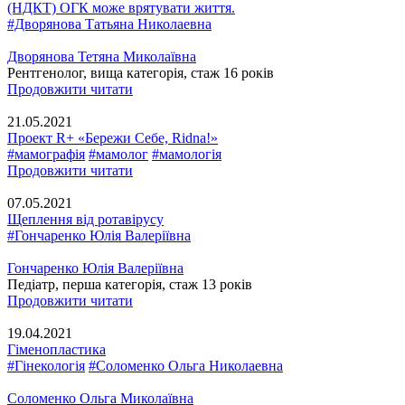
(НДКТ) ОГК може врятувати життя.
#Дворянова Татьяна Николаевна
Дворянова Тетяна Миколаївна
Рентгенолог, вища категорія, стаж 16 років
Продовжити читати
21.05.2021
Проект R+ «Бережи Себе, Ridna!»
#мамографія
#мамолог
#мамологія
Продовжити читати
07.05.2021
Щеплення від ротавірусу
#Гончаренко Юлія Валеріївна
Гончаренко Юлія Валеріївна
Педіатр, перша категорія, стаж 13 років
Продовжити читати
19.04.2021
Гіменопластика
#Гінекологія
#Соломенко Ольга Николаевна
Соломенко Ольга Миколаївна