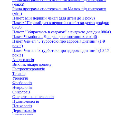
(максі)
Річна програма спостереження Малюк під контролем
(міні)
Пакет: Мій перший чекап (для дітей до 1 року)
Пакет: "Перший раз в перший клас” з видачею довідки
086/0
Пакет: "Збираємось в садочок" з видачею довідки 086/О
Пакет Чемпіона - Довідка до спортивних секцій
Пакет Чек-ап “З турботою про здоров'я дитини” (1-9
років)
Пакет Чек-ап “З турботою про здоров'я дитини” (10-17
років)
Алергологія
Виклик лікаря додому
Гастроентерологія
Терапія
Урологія
Флебологія
Неврологія
Онкологія
Оперативна гінекологія
Пульмонологія
Психологія
Дерматологія