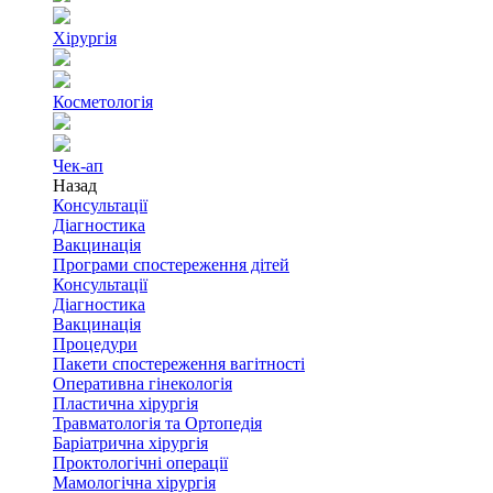
Хірургія
Косметологія
Чек-ап
Назад
Консультації
Діагностика
Вакцинація
Програми спостереження дітей
Консультації
Діагностика
Вакцинація
Процедури
Пакети спостереження вагітності
Оперативна гінекологія
Пластична хірургія
Травматологія та Ортопедія
Баріатрична хірургія
Проктологічні операції
Мамологічна хірургія