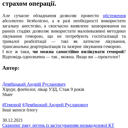
страхом операції.
Але сучасне обладнання дозволяє провести
обстеження
абсолютно безболісно, а в разі необхідності використати
загальну анестезію, а своєчасно виявлене захворювання на
ранніх стадіях дозволяє використати малоінвазивні методики
лікування геморою, що не потребують госпіталізації та
тривалої реабілітації
—
такі як латексне лікування,
трансанальна деартеріалізація та лазерне лікування геморою.
І все ж таки,
чи можна самостійно вилікувати геморой
?
Відповідь однозначна
—
так , можна. Якщо ви
—
проктолог!
Автор:
Дембіцький Андрій Русланович
Хірург, флеболог, лікар УЗД, Стаж 9 років
Share
#Геморой
#Дембицкий Андрей Русланович
Інші записи блогу
30.12.2021
Скринінг раку легень із застосуванням низькодозової КТ