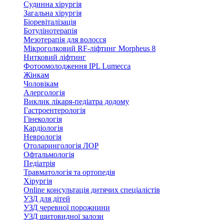
Судинна хірургія
Загальна хірургія
Біоревіталізація
Ботулінотерапія
Мезотерапія для волосся
Мікроголковий RF-ліфтинг Morpheus 8
Нитковий ліфтинг
Фотоомолодження IPL Lumecca
Жінкам
Чоловікам
Алергологія
Виклик лікаря-педіатра додому
Гастроентерологія
Гінекологія
Кардіологія
Неврологія
Отоларингологія ЛОР
Офтальмологія
Педіатрія
Травматологія та ортопедія
Хірургія
Online консультація дитячих спеціалістів
УЗД для дітей
УЗД черевної порожнини
УЗД щитовидної залози