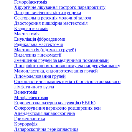
Гемороїдектомія
Хірургічне лікування гострого парапроктиту
Лазерне висічення кісти куприка
Секторальна резекція молочної залози
Двостороння підшкірна мастектомія
Квадрантектомія
Мастектомія
Енукліація фіброаденоми
Радикальна мастектомія
Мастопексія (підтяжка грудей)
Видалення гінекомастії
Зменшення грудей за медичними показаннями
Ліпофілінг при встановленому експандеру/імпланту
Мамопластика, ендопротезування грудей
Ліпомоделювання грудей
Онкопластична лампектомія з біопсією сторожового
лімфатичного вузла
Венектомія
Мініфлебектомія
Ендовенозна лазерна коагуляція (ЕВЛК)
Склерозування варикозно розширених вен
Апендектомія лапароскопічна
Грижепластика
Крурорафія
Лапароскопічна герніопластика