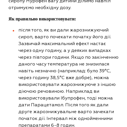
сиропу Нурофен вагу дитини ділимо навпіл
отримуємо необхідну дозу.
Як правильно використовувати:
після того, як ви дали жарознижуючий
сироп, варто почекати початку його дії.
Зазвичай максимальний ефект настає
через одну годину, а у деяких випадках
через півтори години. Якщо по закінченню
даного часу температура не знизилася
навіть незначно (наприклад: було 39°C,
через годину 38,5°C вже добре), можна
використовувати жарознижуюче з іншою
діючою речовиною. Наприклад ви
використовували Ібупрофен, тоді можна
дати Парацетамол. Після того як дали
друге жарознижувальне варто зачекати
початок дії. Інтервал між однойменними
препаратами 6-8 годин.