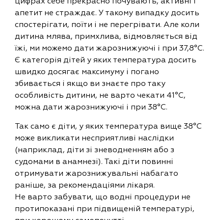
цифрах себе прекрасно почувають, активні і
апетит не страждає. У такому випадку досить
спостерігати, поїти і не перегрівати. Але коли
дитина млява, примхлива, відмовляється від
їжі, ми можемо дати жарознижуючі і при 37,8°C.
Є категорія дітей у яких температура досить
швидко досягає максимуму і погано
збивається і якщо ви знаєте про таку
особливість дитини, не варто чекати 41°C,
можна дати жарознижуючі і при 38°C.
Так само є діти, у яких температура вище 38°C
може викликати несприятливі наслідки
(наприклад, діти зі зневодненням або з
судомами в анамнезі). Такі діти повинні
отримувати жарознижувальні набагато
раніше, за рекомендаціями лікаря.
Не варто забувати, що водні процедури не
протипоказані при підвищеній температурі,