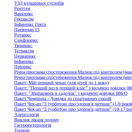
УЗД кульшових суглобів
Рентген
Варілрікс
Гексаксім
Інфанрікс Гекса
Превенар 13
Ротарікс
Синфлорікс
Твінрикс
Тетраксім
Церварикс
Інфанрікс
Пріорікс
Річна програма спостереження Малюк під контролем (мак
Річна програма спостереження Малюк під контролем (міні
Пакет: Мій перший чекап (для дітей до 1 року)
Пакет: "Перший раз в перший клас” з видачею довідки 08
Пакет: "Збираємось в садочок" з видачею довідки 086/О
Пакет Чемпіона - Довідка до спортивних секцій
Пакет Чек-ап “З турботою про здоров'я дитини” (1-9 років
Пакет Чек-ап “З турботою про здоров'я дитини” (10-17 ро
Алергологія
Виклик лікаря додому
Гастроентерологія
Терапія