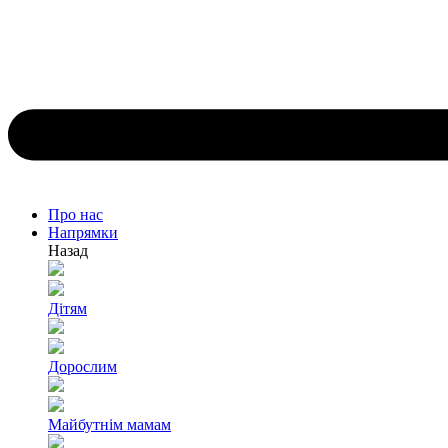
Про нас
Напрямки
Назад
Дітям
Дорослим
Майбутнім мамам