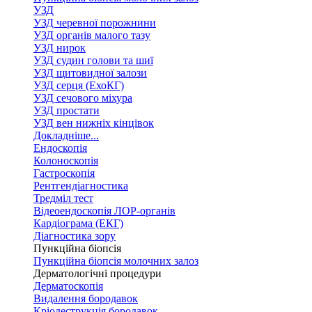
УЗД
УЗД черевної порожнини
УЗД органів малого тазу
УЗД нирок
УЗД судин голови та шиї
УЗД щитовидної залози
УЗД серця (ЕхоКГ)
УЗД сечового міхура
УЗД простати
УЗД вен нижніх кінцівок
Докладніше...
Ендоскопія
Колоноскопія
Гастроскопія
Рентгендіагностика
Тредміл тест
Відеоендоскопія ЛОР-органів
Кардіограма (ЕКГ)
Діагностика зору
Пункційна біопсія
Пункційна біопсія молочних залоз
Дерматологічні процедури
Дерматоскопія
Видалення бородавок
Кріодеструкція бородавок