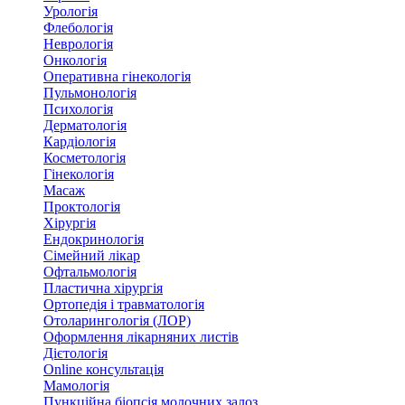
Урологія
Флебологія
Неврологія
Онкологія
Оперативна гінекологія
Пульмонологія
Психологія
Дерматологія
Кардіологія
Косметологія
Гінекологія
Масаж
Проктологія
Хірургія
Ендокринологія
Сімейний лікар
Офтальмологія
Пластична хірургія
Ортопедія і травматологія
Отоларингологія (ЛОР)
Оформлення лікарняних листів
Дієтологія
Online консультація
Мамологія
Пункційна біопсія молочних залоз