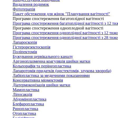
Видалення родимок
Фототерапія
Пакет обстеження для жінок "Планування вагітності"
Програми спостереження багатоплідної вагітності
Програма спостереження багатоплідної вагітності з 12 ти
Програми спостереження одноплодной вагітності
Програма спостереження одноплідної вагітності з 12 тижн
Програма спостереження одноплідної вагітності з 28 тижн
Лапароскопія
Гістерорезектоскопія
Поліпектомія
Бужування цервікального каналу
Аргоноплазменна коагуляція шийки матки
Кольпорафія та перінеопластика
Лапаротомія придатків (цистектомія, злукова хвороба)
Лабіопластика за медичними показаннями
Консервативна міомектомія
Діатермоконізація шийки матки
Мамопластика
Ліпосакція
Абдомінопластика
Блефаропластика
Ринопластика
Отопластика