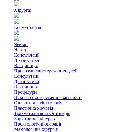
Хірургія
Косметологія
Чек-ап
Назад
Консультації
Діагностика
Вакцинація
Програми спостереження дітей
Консультації
Діагностика
Вакцинація
Процедури
Пакети спостереження вагітності
Оперативна гінекологія
Пластична хірургія
Травматологія та Ортопедія
Баріатрична хірургія
Проктологічні операції
Мамологічна хірургія