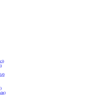
сі)
)
6/0
)
ків)