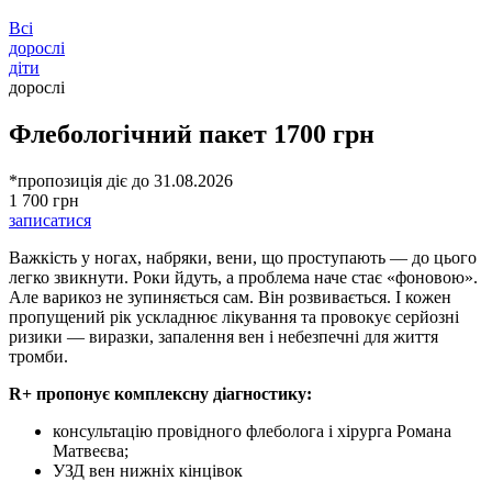
Всі
дорослі
діти
дорослі
Флебологічний пакет 1700 грн
*пропозиція діє до 31.08.2026
1 700
грн
записатися
Важкість у ногах, набряки, вени, що проступають — до цього
легко звикнути. Роки йдуть, а проблема наче стає «фоновою».
Але варикоз не зупиняється сам. Він розвивається. І кожен
пропущений рік ускладнює лікування та провокує серйозні
ризики — виразки, запалення вен і небезпечні для життя
тромби.
R+ пропонує комплексну діагностику:
консультацію провідного флеболога і хірурга Романа
Матвеєва;
УЗД вен нижніх кінцівок