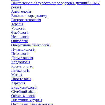
Пакет Чек-ап “З турботою про здоров'я дитини” (10-17
років)
Алергологія
Виклик лікаря додому
Гастроентерологія
Терапія
Урологія
Флебологія
Неврологія
Онкологія
Оперативна гінекологія
Пульмонологія
Психологія
Дерматологія
Кардіологія
Косметологія
Гінекологія
Масаж
Проктологія
Хірургія
Ендокринологія
Сімейний лікар
Офтальмологія
Пластична хірургія
Ортопедія і травматологія