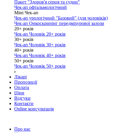
Пакет "Здоров'я серця та судин"
Чек-ап офтальмологічний
Міні Чек-ап
Чек-ап урологічний "Базовий" (для чоловіків)
Чек-ап Онкоскринінг передміхурової залози
20+ років
Чек-ап Чоловік 20+ років
30+ років
Чек-ап Чоловік 30+ років
40+ років
Чек-ап Чоловік 40+ років
50+ років
Чек-ап Чоловік 50+ років
Лікарі
Пропозиції
Оплата
Ціни
Відгуки
Контакти
Online консультація
Про нас