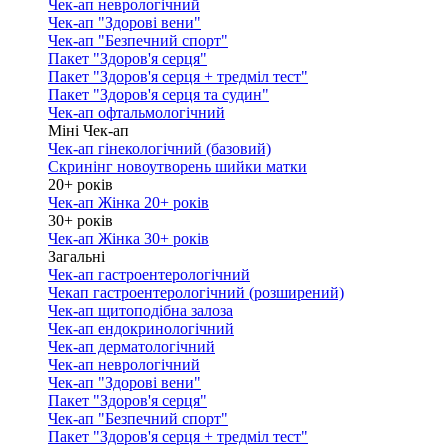
Чек-ап неврологічний
Чек-ап "Здорові вени"
Чек-ап "Безпечний спорт"
Пакет "Здоров'я серця"
Пакет "Здоров'я серця + тредміл тест"
Пакет "Здоров'я серця та судин"
Чек-ап офтальмологічний
Міні Чек-ап
Чек-ап гінекологічний (базовий)
Скринінг новоутворень шийки матки
20+ років
Чек-ап Жінка 20+ років
30+ років
Чек-ап Жінка 30+ років
Загальні
Чек-ап гастроентерологічний
Чекап гастроентерологічний (розширений)
Чек-ап щитоподібна залоза
Чек-ап ендокринологічний
Чек-ап дерматологічний
Чек-ап неврологічний
Чек-ап "Здорові вени"
Пакет "Здоров'я серця"
Чек-ап "Безпечний спорт"
Пакет "Здоров'я серця + тредміл тест"