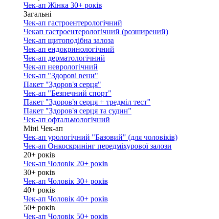
Чек-ап Жінка 30+ років
Загальні
Чек-ап гастроентерологічний
Чекап гастроентерологічний (розширений)
Чек-ап щитоподібна залоза
Чек-ап ендокринологічний
Чек-ап дерматологічний
Чек-ап неврологічний
Чек-ап "Здорові вени"
Пакет "Здоров'я серця"
Чек-ап "Безпечний спорт"
Пакет "Здоров'я серця + тредміл тест"
Пакет "Здоров'я серця та судин"
Чек-ап офтальмологічний
Міні Чек-ап
Чек-ап урологічний "Базовий" (для чоловіків)
Чек-ап Онкоскринінг передміхурової залози
20+ років
Чек-ап Чоловік 20+ років
30+ років
Чек-ап Чоловік 30+ років
40+ років
Чек-ап Чоловік 40+ років
50+ років
Чек-ап Чоловік 50+ років