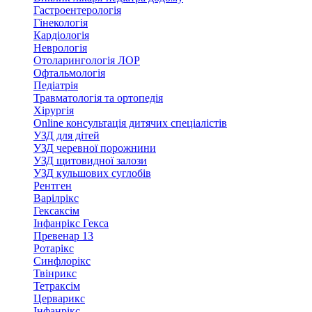
Гастроентерологія
Гінекологія
Кардіологія
Неврологія
Отоларингологія ЛОР
Офтальмологія
Педіатрія
Травматологія та ортопедія
Хірургія
Online консультація дитячих спеціалістів
УЗД для дітей
УЗД черевної порожнини
УЗД щитовидної залози
УЗД кульшових суглобів
Рентген
Варілрікс
Гексаксім
Інфанрікс Гекса
Превенар 13
Ротарікс
Синфлорікс
Твінрикс
Тетраксім
Церварикс
Інфанрікс