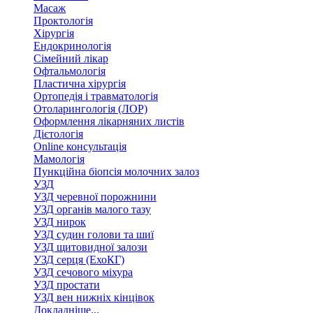
Масаж
Проктологія
Хірургія
Ендокринологія
Сімейний лікар
Офтальмологія
Пластична хірургія
Ортопедія і травматологія
Отоларингологія (ЛОР)
Оформлення лікарняних листів
Дієтологія
Online консультація
Мамологія
Пункційна біопсія молочних залоз
УЗД
УЗД черевної порожнини
УЗД органів малого тазу
УЗД нирок
УЗД судин голови та шиї
УЗД щитовидної залози
УЗД серця (ЕхоКГ)
УЗД сечового міхура
УЗД простати
УЗД вен нижніх кінцівок
Докладніше...