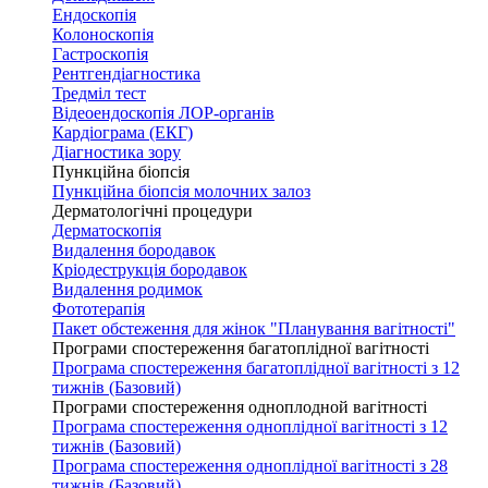
Ендоскопія
Колоноскопія
Гастроскопія
Рентгендіагностика
Тредміл тест
Відеоендоскопія ЛОР-органів
Кардіограма (ЕКГ)
Діагностика зору
Пункційна біопсія
Пункційна біопсія молочних залоз
Дерматологічні процедури
Дерматоскопія
Видалення бородавок
Кріодеструкція бородавок
Видалення родимок
Фототерапія
Пакет обстеження для жінок "Планування вагітності"
Програми спостереження багатоплідної вагітності
Програма спостереження багатоплідної вагітності з 12
тижнів (Базовий)
Програми спостереження одноплодной вагітності
Програма спостереження одноплідної вагітності з 12
тижнів (Базовий)
Програма спостереження одноплідної вагітності з 28
тижнів (Базовий)