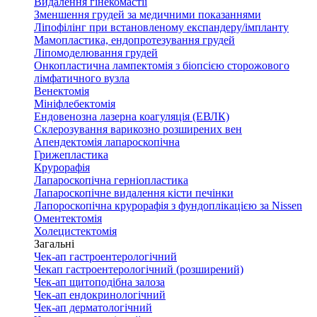
Видалення гінекомастії
Зменшення грудей за медичними показаннями
Ліпофілінг при встановленому експандеру/імпланту
Мамопластика, ендопротезування грудей
Ліпомоделювання грудей
Онкопластична лампектомія з біопсією сторожового
лімфатичного вузла
Венектомія
Мініфлебектомія
Ендовенозна лазерна коагуляція (ЕВЛК)
Склерозування варикозно розширених вен
Апендектомія лапароскопічна
Грижепластика
Крурорафія
Лапароскопічна герніопластика
Лапароскопічне видалення кісти печінки
Лапороскопічна крурорафія з фундоплікацією за Nissen
Оментектомія
Холецистектомія
Загальні
Чек-ап гастроентерологічний
Чекап гастроентерологічний (розширений)
Чек-ап щитоподібна залоза
Чек-ап ендокринологічний
Чек-ап дерматологічний