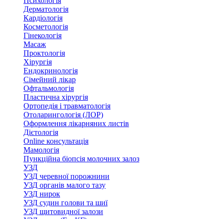
Психологія
Дерматологія
Кардіологія
Косметологія
Гінекологія
Масаж
Проктологія
Хірургія
Ендокринологія
Сімейний лікар
Офтальмологія
Пластична хірургія
Ортопедія і травматологія
Отоларингологія (ЛОР)
Оформлення лікарняних листів
Дієтологія
Online консультація
Мамологія
Пункційна біопсія молочних залоз
УЗД
УЗД черевної порожнини
УЗД органів малого тазу
УЗД нирок
УЗД судин голови та шиї
УЗД щитовидної залози