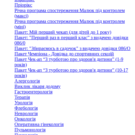
Пріорікс
Річна програма спостереження Малюк під контролем
(максі)
Річна програма спостереження Малюк під контролем
(міні)
Пакет: Мій перший чекап (для дітей до 1 року)
Пакет: "Перший раз в перший клас” з видачею довідки
086/0
Пакет: "Збираємось в садочок" з видачею довідки 086/О
Пакет Чемпіона - Довідка до спортивних секцій
Пакет Чек-ап “З турботою про здоров'я дитини” (1-9
років)
Пакет Чек-ап “З турботою про здоров'я дитини” (10-17
років)
Алергологія
Виклик лікаря додому
Гастроентерологія
Терапія
Урологія
Флебологія
Неврологія
Онкологія
Оперативна гінекологія
Пульмонологія