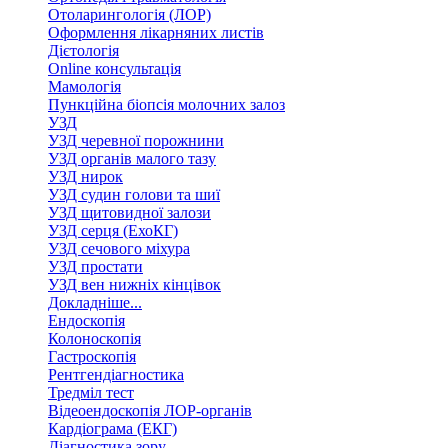
Отоларингологія (ЛОР)
Оформлення лікарняних листів
Дієтологія
Online консультація
Мамологія
Пункційна біопсія молочних залоз
УЗД
УЗД черевної порожнини
УЗД органів малого тазу
УЗД нирок
УЗД судин голови та шиї
УЗД щитовидної залози
УЗД серця (ЕхоКГ)
УЗД сечового міхура
УЗД простати
УЗД вен нижніх кінцівок
Докладніше...
Ендоскопія
Колоноскопія
Гастроскопія
Рентгендіагностика
Тредміл тест
Відеоендоскопія ЛОР-органів
Кардіограма (ЕКГ)
Діагностика зору