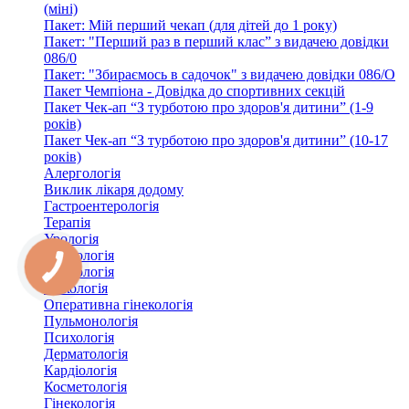
(міні)
Пакет: Мій перший чекап (для дітей до 1 року)
Пакет: "Перший раз в перший клас” з видачею довідки
086/0
Пакет: "Збираємось в садочок" з видачею довідки 086/О
Пакет Чемпіона - Довідка до спортивних секцій
Пакет Чек-ап “З турботою про здоров'я дитини” (1-9
років)
Пакет Чек-ап “З турботою про здоров'я дитини” (10-17
років)
Алергологія
Виклик лікаря додому
Гастроентерологія
Терапія
Урологія
Флебологія
Неврологія
Онкологія
Оперативна гінекологія
Пульмонологія
Психологія
Дерматологія
Кардіологія
Косметологія
Гінекологія