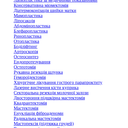
Лабіопластика за медичними показаннями
Консервативна міомектомія
Діатермоконізація шийки матки
Мамопластика
Ліпосакція
Абдомінопластика
Блефаропластика
Ринопластика
Отопластика
Боділіфтинг
Артроскопія
Остеосинтез
Ендопротезування
Остеотомія
Рукавна резекція шлунка
Гемороїдектомія
Хірургічне лікування гострого парапроктиту
Лазерне висічення кісти куприка
Секторальна резекція молочної залози
Двостороння підшкірна мастектомія
Квадрантектомія
Мастектомія
Енукліація фіброаденоми
Радикальна мастектомія
Мастопексія (підтяжка грудей)