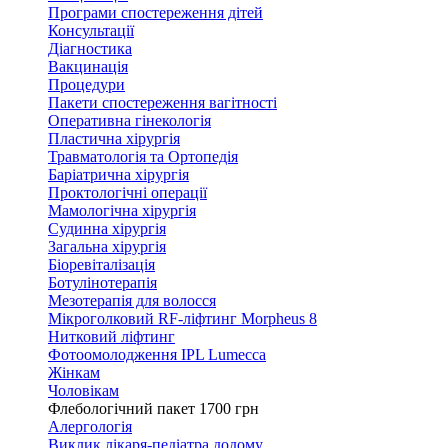
Програми спостереження дітей
Консультації
Діагностика
Вакцинація
Процедури
Пакети спостереження вагітності
Оперативна гінекологія
Пластична хірургія
Травматологія та Ортопедія
Баріатрична хірургія
Проктологічні операції
Мамологічна хірургія
Судинна хірургія
Загальна хірургія
Біоревіталізація
Ботулінотерапія
Мезотерапія для волосся
Мікроголковий RF-ліфтинг Morpheus 8
Нитковий ліфтинг
Фотоомолодження IPL Lumecca
Жінкам
Чоловікам
Флебологічний пакет 1700 грн
Алергологія
Виклик лікаря-педіатра додому