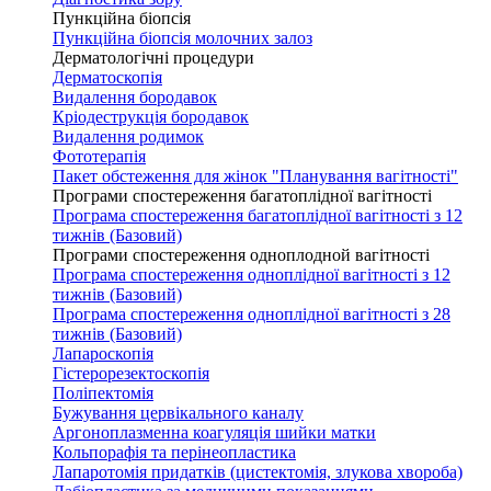
Пункційна біопсія
Пункційна біопсія молочних залоз
Дерматологічні процедури
Дерматоскопія
Видалення бородавок
Кріодеструкція бородавок
Видалення родимок
Фототерапія
Пакет обстеження для жінок "Планування вагітності"
Програми спостереження багатоплідної вагітності
Програма спостереження багатоплідної вагітності з 12
тижнів (Базовий)
Програми спостереження одноплодной вагітності
Програма спостереження одноплідної вагітності з 12
тижнів (Базовий)
Програма спостереження одноплідної вагітності з 28
тижнів (Базовий)
Лапароскопія
Гістерорезектоскопія
Поліпектомія
Бужування цервікального каналу
Аргоноплазменна коагуляція шийки матки
Кольпорафія та перінеопластика
Лапаротомія придатків (цистектомія, злукова хвороба)