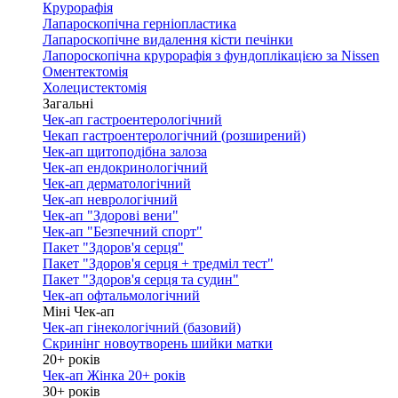
Крурорафія
Лапароскопічна герніопластика
Лапароскопічне видалення кісти печінки
Лапороскопічна крурорафія з фундоплікацією за Nissen
Оментектомія
Холецистектомія
Загальні
Чек-ап гастроентерологічний
Чекап гастроентерологічний (розширений)
Чек-ап щитоподібна залоза
Чек-ап ендокринологічний
Чек-ап дерматологічний
Чек-ап неврологічний
Чек-ап "Здорові вени"
Чек-ап "Безпечний спорт"
Пакет "Здоров'я серця"
Пакет "Здоров'я серця + тредміл тест"
Пакет "Здоров'я серця та судин"
Чек-ап офтальмологічний
Міні Чек-ап
Чек-ап гінекологічний (базовий)
Скринінг новоутворень шийки матки
20+ років
Чек-ап Жінка 20+ років
30+ років