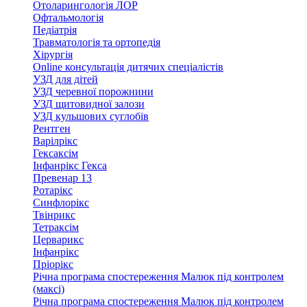
Отоларингологія ЛОР
Офтальмологія
Педіатрія
Травматологія та ортопедія
Хірургія
Online консультація дитячих спеціалістів
УЗД для дітей
УЗД черевної порожнини
УЗД щитовидної залози
УЗД кульшових суглобів
Рентген
Варілрікс
Гексаксім
Інфанрікс Гекса
Превенар 13
Ротарікс
Синфлорікс
Твінрикс
Тетраксім
Церварикс
Інфанрікс
Пріорікс
Річна програма спостереження Малюк під контролем
(максі)
Річна програма спостереження Малюк під контролем