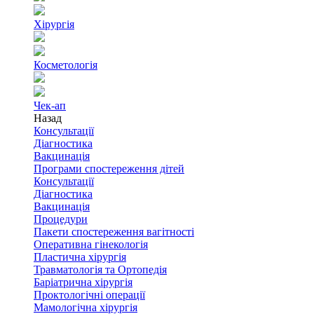
Хірургія
Косметологія
Чек-ап
Назад
Консультації
Діагностика
Вакцинація
Програми спостереження дітей
Консультації
Діагностика
Вакцинація
Процедури
Пакети спостереження вагітності
Оперативна гінекологія
Пластична хірургія
Травматологія та Ортопедія
Баріатрична хірургія
Проктологічні операції
Мамологічна хірургія