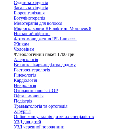
Судинна хірургія
Загальна хірургія
Біоревіталізація
Ботулінотерапія
Мезотерапія для волосся
Мікроголковий RF-ліфтинг Morpheus 8
Нитковий ліфтинг
Фотоомолодження IPL Lumecca
Жінкам
Чоловікам
Флебологічний пакет 1700 грн
Алергологія
Виклик лікаря-педіатра додому
Гастроентерологія
Гінекологія
Кардіологія
Неврологія
Отоларингологія ЛОР
Офтальмологія
Педіатрія
Травматологія та ортопедія
Хірургія
Online консультація дитячих спеціалістів
УЗД для дітей
УЗД черевної порожнини