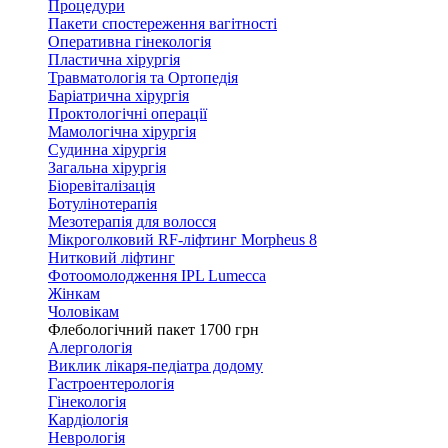
Процедури
Пакети спостереження вагітності
Оперативна гінекологія
Пластична хірургія
Травматологія та Ортопедія
Баріатрична хірургія
Проктологічні операції
Мамологічна хірургія
Судинна хірургія
Загальна хірургія
Біоревіталізація
Ботулінотерапія
Мезотерапія для волосся
Мікроголковий RF-ліфтинг Morpheus 8
Нитковий ліфтинг
Фотоомолодження IPL Lumecca
Жінкам
Чоловікам
Флебологічний пакет 1700 грн
Алергологія
Виклик лікаря-педіатра додому
Гастроентерологія
Гінекологія
Кардіологія
Неврологія