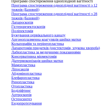
Програми спостереження одноплодной вагітності
Програма спостереження одноплідної вагітності з 12
тижнів (Базовий)
Програма спостереження одноплідної вагітності з 28
тижнів (Базовий)
Лапароскопія
Гістерорезектоскопія
Поліпектомія
Бужування цервікального каналу
Аргоноплазменна коагуляція шийки матки
Кольпорафія та перінеопластика
Лапаротомія придатків (цистектомія, злукова хвороба)
Лабіопластика за медичними показаннями
Консервативна міомектомія
Діатермоконізація шийки матки
Мамопластика
Ліпосакція
Абдомінопластика
Блефаропластика
Ринопластика
Отопластика
Боділіфтинг
Артроскопія
Остеосинтез
Ендопротезування