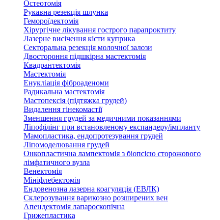
Остеотомія
Рукавна резекція шлунка
Гемороїдектомія
Хірургічне лікування гострого парапроктиту
Лазерне висічення кісти куприка
Секторальна резекція молочної залози
Двостороння підшкірна мастектомія
Квадрантектомія
Мастектомія
Енукліація фіброаденоми
Радикальна мастектомія
Мастопексія (підтяжка грудей)
Видалення гінекомастії
Зменшення грудей за медичними показаннями
Ліпофілінг при встановленому експандеру/імпланту
Мамопластика, ендопротезування грудей
Ліпомоделювання грудей
Онкопластична лампектомія з біопсією сторожового
лімфатичного вузла
Венектомія
Мініфлебектомія
Ендовенозна лазерна коагуляція (ЕВЛК)
Склерозування варикозно розширених вен
Апендектомія лапароскопічна
Грижепластика