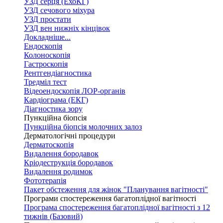
УЗД серця (ЕхоКГ)
УЗД сечового міхура
УЗД простати
УЗД вен нижніх кінцівок
Докладніше...
Ендоскопія
Колоноскопія
Гастроскопія
Рентгендіагностика
Тредміл тест
Відеоендоскопія ЛОР-органів
Кардіограма (ЕКГ)
Діагностика зору
Пункційна біопсія
Пункційна біопсія молочних залоз
Дерматологічні процедури
Дерматоскопія
Видалення бородавок
Кріодеструкція бородавок
Видалення родимок
Фототерапія
Пакет обстеження для жінок "Планування вагітності"
Програми спостереження багатоплідної вагітності
Програма спостереження багатоплідної вагітності з 12
тижнів (Базовий)