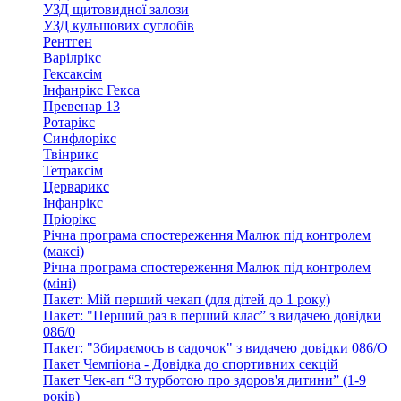
УЗД щитовидної залози
УЗД кульшових суглобів
Рентген
Варілрікс
Гексаксім
Інфанрікс Гекса
Превенар 13
Ротарікс
Синфлорікс
Твінрикс
Тетраксім
Церварикс
Інфанрікс
Пріорікс
Річна програма спостереження Малюк під контролем
(максі)
Річна програма спостереження Малюк під контролем
(міні)
Пакет: Мій перший чекап (для дітей до 1 року)
Пакет: "Перший раз в перший клас” з видачею довідки
086/0
Пакет: "Збираємось в садочок" з видачею довідки 086/О
Пакет Чемпіона - Довідка до спортивних секцій
Пакет Чек-ап “З турботою про здоров'я дитини” (1-9
років)