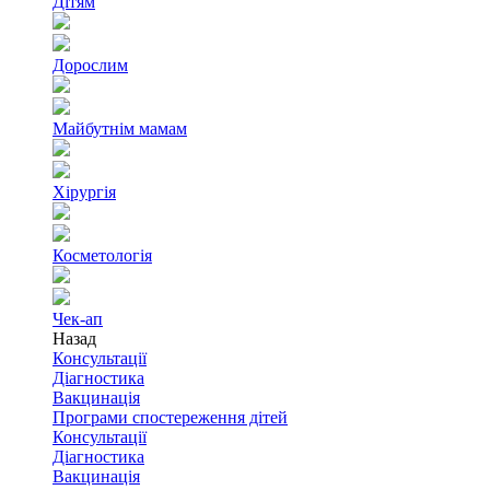
Дітям
Дорослим
Майбутнім мамам
Хірургія
Косметологія
Чек-ап
Назад
Консультації
Діагностика
Вакцинація
Програми спостереження дітей
Консультації
Діагностика
Вакцинація