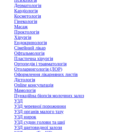
Психологія
Дерматологія
Кардіологія
Косметологія
Гінекологія
Масаж
Проктологія
Хірургія
Ендокринологія
Сімейний лікар
Офтальмологія
Пластична хірургія
Ортопедія і травматологія
Отоларингологія (ЛОР)
Оформлення лікарняних листів
Дієтологія
Online консультація
Мамологія
Пункційна біопсія молочних залоз
УЗД
УЗД черевної порожнини
УЗД органів малого тазу
УЗД нирок
УЗД судин голови та шиї
УЗД щитовидної залози