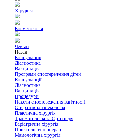
Хірургія
Косметологія
Чек-ап
Назад
Консультації
Діагностика
Вакцинація
Програми спостереження дітей
Консультації
Діагностика
Вакцинація
Процедури
Пакети спостереження вагітності
Оперативна гінекологія
Пластична хірургія
Травматологія та Ортопедія
Баріатрична хірургія
Проктологічні операції
Мамологічна хірургія