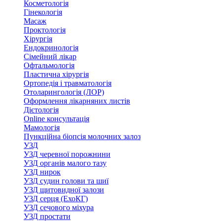
Косметологія
Гінекологія
Масаж
Проктологія
Хірургія
Ендокринологія
Сімейний лікар
Офтальмологія
Пластична хірургія
Ортопедія і травматологія
Отоларингологія (ЛОР)
Оформлення лікарняних листів
Дієтологія
Online консультація
Мамологія
Пункційна біопсія молочних залоз
УЗД
УЗД черевної порожнини
УЗД органів малого тазу
УЗД нирок
УЗД судин голови та шиї
УЗД щитовидної залози
УЗД серця (ЕхоКГ)
УЗД сечового міхура
УЗД простати