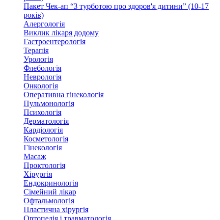
Пакет Чек-ап “З турботою про здоров'я дитини” (10-17
років)
Алергологія
Виклик лікаря додому
Гастроентерологія
Терапія
Урологія
Флебологія
Неврологія
Онкологія
Оперативна гінекологія
Пульмонологія
Психологія
Дерматологія
Кардіологія
Косметологія
Гінекологія
Масаж
Проктологія
Хірургія
Ендокринологія
Сімейний лікар
Офтальмологія
Пластична хірургія
Ортопедія і травматологія