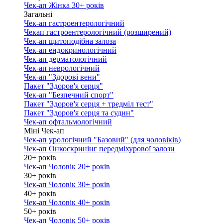
Чек-ап Жінка 30+ років
Загальні
Чек-ап гастроентерологічний
Чекап гастроентерологічний (розширений)
Чек-ап щитоподібна залоза
Чек-ап ендокринологічний
Чек-ап дерматологічний
Чек-ап неврологічний
Чек-ап "Здорові вени"
Пакет "Здоров'я серця"
Чек-ап "Безпечний спорт"
Пакет "Здоров'я серця + тредміл тест"
Пакет "Здоров'я серця та судин"
Чек-ап офтальмологічний
Міні Чек-ап
Чек-ап урологічний "Базовий" (для чоловіків)
Чек-ап Онкоскринінг передміхурової залози
20+ років
Чек-ап Чоловік 20+ років
30+ років
Чек-ап Чоловік 30+ років
40+ років
Чек-ап Чоловік 40+ років
50+ років
Чек-ап Чоловік 50+ років