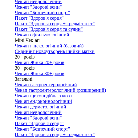
Чек-ап неврологічний
Чек-ап "Здорові вени"
Чек-ап "Безпечний спорт"
Пакет "Здоров'я серця"
Пакет "Здоров'я серця + тредміл тест"
Пакет "Здоров'я серця та судин"
Чек-ап офтальмологічний
Міні Чек-ап
Чек-ап гінекологічний (базовий)
Скринінг новоутворень шийки матки
20+ років
Чек-ап Жінка 20+ років
30+ років
Чек-ап Жінка 30+ років
Загальні
Чек-ап гастроентерологічний
Чекап гастроентерологічний (розширений)
Чек-ап щитоподібна залоза
Чек-ап ендокринологічний
Чек-ап дерматологічний
Чек-ап неврологічний
Чек-ап "Здорові вени"
Пакет "Здоров'я серця"
Чек-ап "Безпечний спорт"
Пакет "Здоров'я серця + тредміл тест"