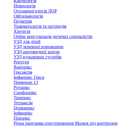
Кардіологія
Неврологія
Отоларингологія ЛОР
Офтальмологія
Педіатрія
Травматологія та ортопедія
Хірургія
Online консультація дитячих спеціалістів
УЗД для дітей
УЗД черевної порожнини
УЗД щитовидної залози
УЗД кульшових суглобів
Рентген
Варілрікс
Гексаксім
Інфанрікс Гекса
Превенар 13
Ротарікс
Синфлорікс
Твінрикс
Тетраксім
Церварикс
Інфанрікс
Пріорікс
Річна програма спостереження Малюк під контролем