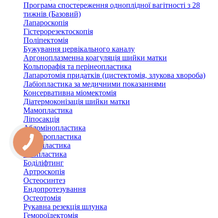
Програма спостереження одноплідної вагітності з 28
тижнів (Базовий)
Лапароскопія
Гістерорезектоскопія
Поліпектомія
Бужування цервікального каналу
Аргоноплазменна коагуляція шийки матки
Кольпорафія та перінеопластика
Лапаротомія придатків (цистектомія, злукова хвороба)
Лабіопластика за медичними показаннями
Консервативна міомектомія
Діатермоконізація шийки матки
Мамопластика
Ліпосакція
Абдомінопластика
Блефаропластика
Ринопластика
Отопластика
Боділіфтинг
Артроскопія
Остеосинтез
Ендопротезування
Остеотомія
Рукавна резекція шлунка
Гемороїдектомія