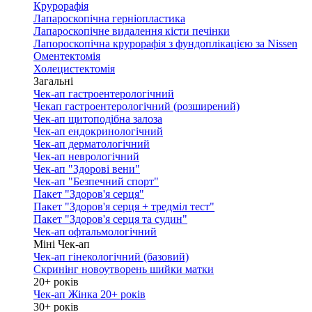
Крурорафія
Лапароскопічна герніопластика
Лапароскопічне видалення кісти печінки
Лапороскопічна крурорафія з фундоплікацією за Nissen
Оментектомія
Холецистектомія
Загальні
Чек-ап гастроентерологічний
Чекап гастроентерологічний (розширений)
Чек-ап щитоподібна залоза
Чек-ап ендокринологічний
Чек-ап дерматологічний
Чек-ап неврологічний
Чек-ап "Здорові вени"
Чек-ап "Безпечний спорт"
Пакет "Здоров'я серця"
Пакет "Здоров'я серця + тредміл тест"
Пакет "Здоров'я серця та судин"
Чек-ап офтальмологічний
Міні Чек-ап
Чек-ап гінекологічний (базовий)
Скринінг новоутворень шийки матки
20+ років
Чек-ап Жінка 20+ років
30+ років