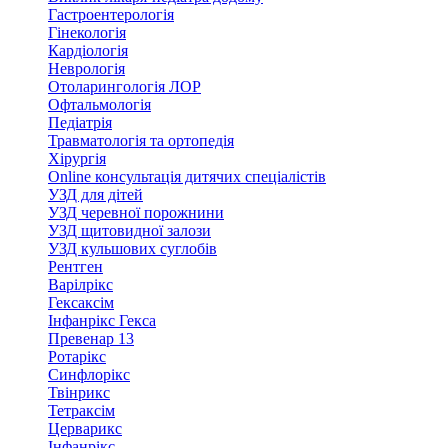
Гастроентерологія
Гінекологія
Кардіологія
Неврологія
Отоларингологія ЛОР
Офтальмологія
Педіатрія
Травматологія та ортопедія
Хірургія
Online консультація дитячих спеціалістів
УЗД для дітей
УЗД черевної порожнини
УЗД щитовидної залози
УЗД кульшових суглобів
Рентген
Варілрікс
Гексаксім
Інфанрікс Гекса
Превенар 13
Ротарікс
Синфлорікс
Твінрикс
Тетраксім
Церварикс
Інфанрікс