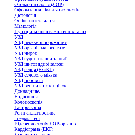
Отоларингологія (ЛОР)
Оформлення лікарняних листів
Дієтологія
Online консультація
Мамологія
Пункційна біопсія молочних залоз
УЗД
УЗД черевної порожнини
УЗД органів малого тазу
УЗД нирок
УЗД судин голови та шиї
УЗД щитовидної залози
УЗД серця (ЕхоКГ)
УЗД сечового міхура
УЗД простати
УЗД вен нижніх кінцівок
Докладніше...
Ендоскопія
Колоноскопія
Гастроскопія
Рентгендіагностика
Тредміл тест
Відеоендоскопія ЛОР-органів
Кардіограма (ЕКГ)
Діагностика зору