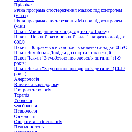
Пріорікс
Річна програма спостереження Малюк під контролем
(максі)
Річна програма спостереження Малюк під контролем
(міні)
Пакет: Мій перший чекап (для дітей до 1 року)
Пакет: "Перший раз в перший клас” з видачею довідки
086/0
Пакет: "Збираємось в садочок" з видачею довідки 086/О
Пакет Чемпіона - Довідка до спортивних секцій
Пакет Чек-ап “З турботою про здоров'я дитини” (1-9
років)
Пакет Чек-ап “З турботою про здоров'я дитини” (10-17
років)
Алергологія
Виклик лікаря додому
Гастроентерологія
Терапія
Урологія
Флебологія
Неврологія
Онкологія
Оперативна гінекологія
Пульмонологія