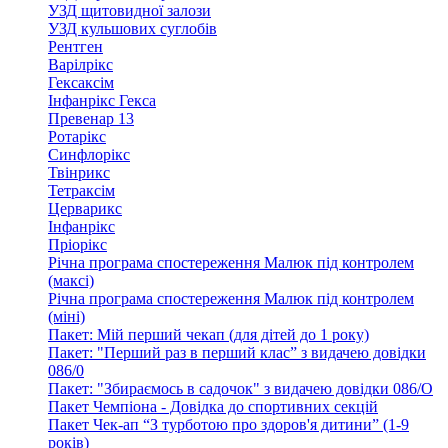
УЗД щитовидної залози
УЗД кульшових суглобів
Рентген
Варілрікс
Гексаксім
Інфанрікс Гекса
Превенар 13
Ротарікс
Синфлорікс
Твінрикс
Тетраксім
Церварикс
Інфанрікс
Пріорікс
Річна програма спостереження Малюк під контролем
(максі)
Річна програма спостереження Малюк під контролем
(міні)
Пакет: Мій перший чекап (для дітей до 1 року)
Пакет: "Перший раз в перший клас” з видачею довідки
086/0
Пакет: "Збираємось в садочок" з видачею довідки 086/О
Пакет Чемпіона - Довідка до спортивних секцій
Пакет Чек-ап “З турботою про здоров'я дитини” (1-9
років)