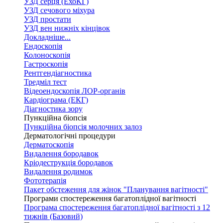
УЗД серця (ЕхоКГ)
УЗД сечового міхура
УЗД простати
УЗД вен нижніх кінцівок
Докладніше...
Ендоскопія
Колоноскопія
Гастроскопія
Рентгендіагностика
Тредміл тест
Відеоендоскопія ЛОР-органів
Кардіограма (ЕКГ)
Діагностика зору
Пункційна біопсія
Пункційна біопсія молочних залоз
Дерматологічні процедури
Дерматоскопія
Видалення бородавок
Кріодеструкція бородавок
Видалення родимок
Фототерапія
Пакет обстеження для жінок "Планування вагітності"
Програми спостереження багатоплідної вагітності
Програма спостереження багатоплідної вагітності з 12
тижнів (Базовий)