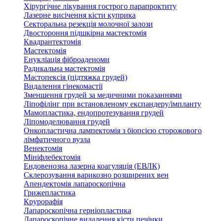
Хірургічне лікування гострого парапроктиту
Лазерне висічення кісти куприка
Секторальна резекція молочної залози
Двостороння підшкірна мастектомія
Квадрантектомія
Мастектомія
Енукліація фіброаденоми
Радикальна мастектомія
Мастопексія (підтяжка грудей)
Видалення гінекомастії
Зменшення грудей за медичними показаннями
Ліпофілінг при встановленому експандеру/імпланту
Мамопластика, ендопротезування грудей
Ліпомоделювання грудей
Онкопластична лампектомія з біопсією сторожового
лімфатичного вузла
Венектомія
Мініфлебектомія
Ендовенозна лазерна коагуляція (ЕВЛК)
Склерозування варикозно розширених вен
Апендектомія лапароскопічна
Грижепластика
Крурорафія
Лапароскопічна герніопластика
Лапароскопічне видалення кісти печінки