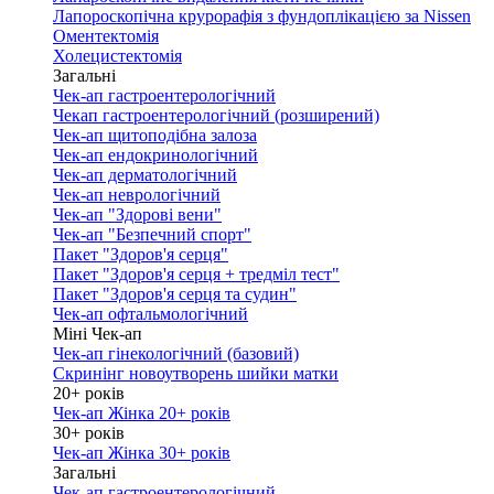
Лапороскопічна крурорафія з фундоплікацією за Nissen
Оментектомія
Холецистектомія
Загальні
Чек-ап гастроентерологічний
Чекап гастроентерологічний (розширений)
Чек-ап щитоподібна залоза
Чек-ап ендокринологічний
Чек-ап дерматологічний
Чек-ап неврологічний
Чек-ап "Здорові вени"
Чек-ап "Безпечний спорт"
Пакет "Здоров'я серця"
Пакет "Здоров'я серця + тредміл тест"
Пакет "Здоров'я серця та судин"
Чек-ап офтальмологічний
Міні Чек-ап
Чек-ап гінекологічний (базовий)
Скринінг новоутворень шийки матки
20+ років
Чек-ап Жінка 20+ років
30+ років
Чек-ап Жінка 30+ років
Загальні
Чек-ап гастроентерологічний