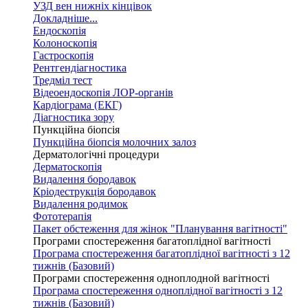
УЗД вен нижніх кінцівок
Докладніше...
Ендоскопія
Колоноскопія
Гастроскопія
Рентгендіагностика
Тредміл тест
Відеоендоскопія ЛОР-органів
Кардіограма (ЕКГ)
Діагностика зору
Пункційна біопсія
Пункційна біопсія молочних залоз
Дерматологічні процедури
Дерматоскопія
Видалення бородавок
Кріодеструкція бородавок
Видалення родимок
Фототерапія
Пакет обстеження для жінок "Планування вагітності"
Програми спостереження багатоплідної вагітності
Програма спостереження багатоплідної вагітності з 12
тижнів (Базовий)
Програми спостереження одноплодной вагітності
Програма спостереження одноплідної вагітності з 12
тижнів (Базовий)