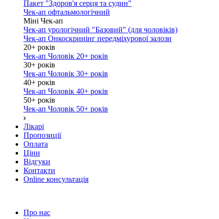
Пакет "Здоров'я серця та судин"
Чек-ап офтальмологічний
Міні Чек-ап
Чек-ап урологічний "Базовий" (для чоловіків)
Чек-ап Онкоскринінг передміхурової залози
20+ років
Чек-ап Чоловік 20+ років
30+ років
Чек-ап Чоловік 30+ років
40+ років
Чек-ап Чоловік 40+ років
50+ років
Чек-ап Чоловік 50+ років
Лікарі
Пропозиції
Оплата
Ціни
Відгуки
Контакти
Online консультація
Про нас