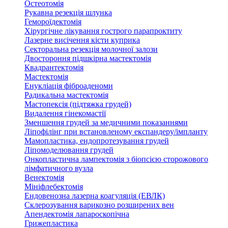
Остеотомія
Рукавна резекція шлунка
Гемороїдектомія
Хірургічне лікування гострого парапроктиту
Лазерне висічення кісти куприка
Секторальна резекція молочної залози
Двостороння підшкірна мастектомія
Квадрантектомія
Мастектомія
Енукліація фіброаденоми
Радикальна мастектомія
Мастопексія (підтяжка грудей)
Видалення гінекомастії
Зменшення грудей за медичними показаннями
Ліпофілінг при встановленому експандеру/імпланту
Мамопластика, ендопротезування грудей
Ліпомоделювання грудей
Онкопластична лампектомія з біопсією сторожового
лімфатичного вузла
Венектомія
Мініфлебектомія
Ендовенозна лазерна коагуляція (ЕВЛК)
Склерозування варикозно розширених вен
Апендектомія лапароскопічна
Грижепластика