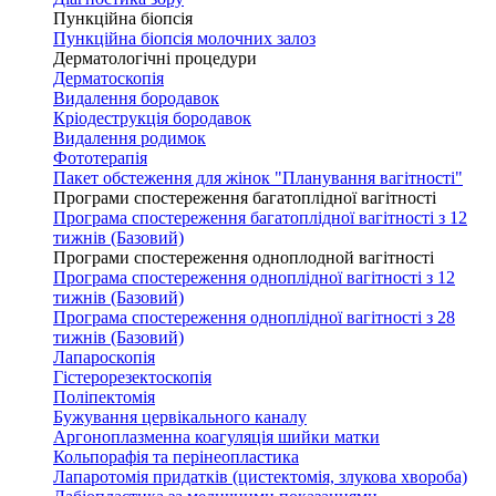
Пункційна біопсія
Пункційна біопсія молочних залоз
Дерматологічні процедури
Дерматоскопія
Видалення бородавок
Кріодеструкція бородавок
Видалення родимок
Фототерапія
Пакет обстеження для жінок "Планування вагітності"
Програми спостереження багатоплідної вагітності
Програма спостереження багатоплідної вагітності з 12
тижнів (Базовий)
Програми спостереження одноплодной вагітності
Програма спостереження одноплідної вагітності з 12
тижнів (Базовий)
Програма спостереження одноплідної вагітності з 28
тижнів (Базовий)
Лапароскопія
Гістерорезектоскопія
Поліпектомія
Бужування цервікального каналу
Аргоноплазменна коагуляція шийки матки
Кольпорафія та перінеопластика
Лапаротомія придатків (цистектомія, злукова хвороба)