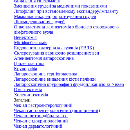
Видалення гінекомастії
Зменшення грудей за медичними показаннями
Ліпофілінг при встановленому експандеру/імпланту
Мамопластика, ендопротезування грудей
Ліпомоделювання грудей
Онкопластична лампектомія з біопсією сторожового
лімфатичного вузла
Венектомія
Мініфлебектомія
Ендовенозна лазерна коагуляція (ЕВЛК)
Склерозування варикозно розширених вен
Апендектомія лапароскопічна
Грижепластика
Крурорафія
Лапароскопічна герніопластика
Лапароскопічне видалення кісти печінки
Лапороскопічна крурорафія з фундоплікацією за Nissen
Оментектомія
Холецистектомія
Загальні
Чек-ап гастроентерологічний
Чекап гастроентерологічний (розширений)
Чек-ап щитоподібна залоза
Чек-ап ендокринологічний
Чек-ап дерматологічний