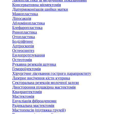
Лабіопластика за медичними показаннями
Консервативна міомектомія
Діатермоконізація шийки матки
Мамопластика
Ліпосакція
Абдомінопластика
Блефаропластика
Ринопластика
Отопластика
Боділіфтинг
Артроскопія
Остеосинтез
Ендопротезування
Остеотомія
Рукавна резекція шлунка
Гемороїдектомія
Хірургічне лікування гострого парапроктиту
Лазерне висічення кісти куприка
Секторальна резекція молочної залози
Двостороння підшкірна мастектомія
Квадрантектомія
Мастектомія
Енукліація фіброаденоми
Радикальна мастектомія
Мастопексія (підтяжка грудей)