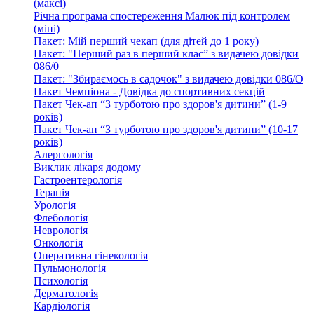
(максі)
Річна програма спостереження Малюк під контролем
(міні)
Пакет: Мій перший чекап (для дітей до 1 року)
Пакет: "Перший раз в перший клас” з видачею довідки
086/0
Пакет: "Збираємось в садочок" з видачею довідки 086/О
Пакет Чемпіона - Довідка до спортивних секцій
Пакет Чек-ап “З турботою про здоров'я дитини” (1-9
років)
Пакет Чек-ап “З турботою про здоров'я дитини” (10-17
років)
Алергологія
Виклик лікаря додому
Гастроентерологія
Терапія
Урологія
Флебологія
Неврологія
Онкологія
Оперативна гінекологія
Пульмонологія
Психологія
Дерматологія
Кардіологія