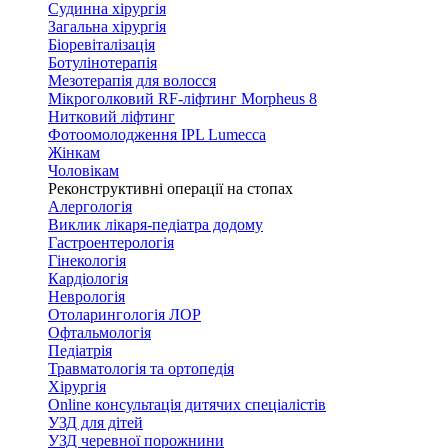
Судинна хірургія
Загальна хірургія
Біоревіталізація
Ботулінотерапія
Мезотерапія для волосся
Мікроголковий RF-ліфтинг Morpheus 8
Нитковий ліфтинг
Фотоомолодження IPL Lumecca
Жінкам
Чоловікам
Реконструктивні операції на стопах
Алергологія
Виклик лікаря-педіатра додому
Гастроентерологія
Гінекологія
Кардіологія
Неврологія
Отоларингологія ЛОР
Офтальмологія
Педіатрія
Травматологія та ортопедія
Хірургія
Online консультація дитячих спеціалістів
УЗД для дітей
УЗД черевної порожнини