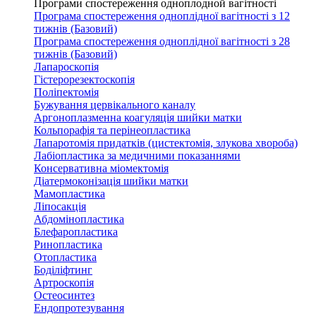
Програми спостереження одноплодной вагітності
Програма спостереження одноплідної вагітності з 12
тижнів (Базовий)
Програма спостереження одноплідної вагітності з 28
тижнів (Базовий)
Лапароскопія
Гістерорезектоскопія
Поліпектомія
Бужування цервікального каналу
Аргоноплазменна коагуляція шийки матки
Кольпорафія та перінеопластика
Лапаротомія придатків (цистектомія, злукова хвороба)
Лабіопластика за медичними показаннями
Консервативна міомектомія
Діатермоконізація шийки матки
Мамопластика
Ліпосакція
Абдомінопластика
Блефаропластика
Ринопластика
Отопластика
Боділіфтинг
Артроскопія
Остеосинтез
Ендопротезування