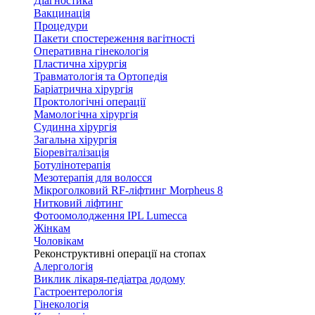
Діагностика
Вакцинація
Процедури
Пакети спостереження вагітності
Оперативна гінекологія
Пластична хірургія
Травматологія та Ортопедія
Баріатрична хірургія
Проктологічні операції
Мамологічна хірургія
Судинна хірургія
Загальна хірургія
Біоревіталізація
Ботулінотерапія
Мезотерапія для волосся
Мікроголковий RF-ліфтинг Morpheus 8
Нитковий ліфтинг
Фотоомолодження IPL Lumecca
Жінкам
Чоловікам
Реконструктивні операції на стопах
Алергологія
Виклик лікаря-педіатра додому
Гастроентерологія
Гінекологія