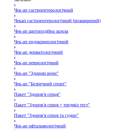
Чек-ап гастроентерологічний
Чекап гастроентерологічний (розширений)
Чек-ап щитоподібна залоза
Чек-ап ендокринологічний
Чек-ап дерматологічний
Чек-ап неврологічний
Чек-ап "Здорові вени"
Чек-ап "Безпечний спорт"
Пакет "Здоров'я серця"
Пакет "Здоров'я серця + тредміл тест"
Пакет "Здоров'я серця та судин"
Чек-ап офтальмологічний