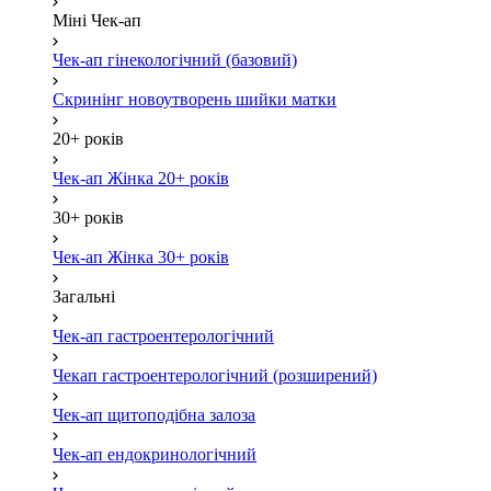
Міні Чек-ап
Чек-ап гінекологічний (базовий)
Скринінг новоутворень шийки матки
20+ років
Чек-ап Жінка 20+ років
30+ років
Чек-ап Жінка 30+ років
Загальні
Чек-ап гастроентерологічний
Чекап гастроентерологічний (розширений)
Чек-ап щитоподібна залоза
Чек-ап ендокринологічний