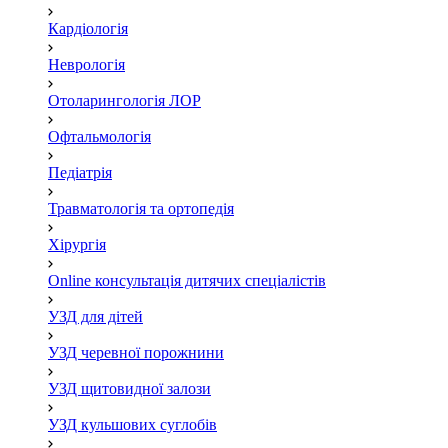
Кардіологія
Неврологія
Отоларингологія ЛОР
Офтальмологія
Педіатрія
Травматологія та ортопедія
Хірургія
Online консультація дитячих спеціалістів
УЗД для дітей
УЗД черевної порожнини
УЗД щитовидної залози
УЗД кульшових суглобів