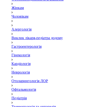
Жінкам
Чоловікам
Алергологія
Виклик лікаря-педіатра додому
Гастроентерологія
Гінекологія
Кардіологія
Неврологія
Отоларингологія ЛОР
Офтальмологія
Педіатрія
Травматологія та ортопедія