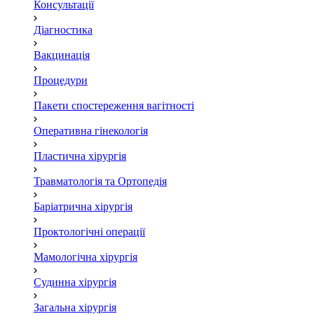
Консультації
Діагностика
Вакцинація
Процедури
Пакети спостереження вагітності
Оперативна гінекологія
Пластична хірургія
Травматологія та Ортопедія
Баріатрична хірургія
Проктологічні операції
Мамологічна хірургія
Судинна хірургія
Загальна хірургія