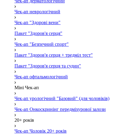
Чек-ап дерматологічний
Чек-ап неврологічний
Чек-ап "Здорові вени"
Пакет "Здоров'я серця"
Чек-ап "Безпечний спорт"
Пакет "Здоров'я серця + тредміл тест"
Пакет "Здоров'я серця та судин"
Чек-ап офтальмологічний
Міні Чек-ап
Чек-ап урологічний "Базовий" (для чоловіків)
Чек-ап Онкоскринінг передміхурової залози
20+ років
Чек-ап Чоловік 20+ років