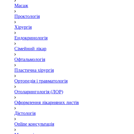
Масаж
Проктологія
Хірургія
Ендокринологія
Сімейний лікар
Офтальмологія
Пластична хірургія
Ортопедія і травматологія
Отоларингологія (ЛОР)
Оформлення лікарняних листів
Дієтологія
Online консультація