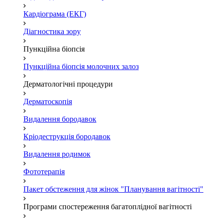
Кардіограма (ЕКГ)
Діагностика зору
Пункційна біопсія
Пункційна біопсія молочних залоз
Дерматологічні процедури
Дерматоскопія
Видалення бородавок
Кріодеструкція бородавок
Видалення родимок
Фототерапія
Пакет обстеження для жінок "Планування вагітності"
Програми спостереження багатоплідної вагітності