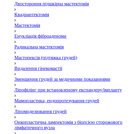
Двостороння підшкірна мастектомія
Квадрантектомія
Мастектомія
Енукліація фіброаденоми
Радикальна мастектомія
Мастопексія (підтяжка грудей)
Видалення гінекомастії
Зменшення грудей за медичними показаннями
Ліпофілінг при встановленому експандеру/імпланту
Мамопластика, ендопротезування грудей
Ліпомоделювання грудей
Онкопластична лампектомія з біопсією сторожового
лімфатичного вузла