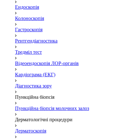
Ендоскопія
Колоноскопія
Гастроскопія
Рентгендіагностика
Тредміл тест
Відеоендоскопія ЛОР-органів
Кардіограма (ЕКГ)
Діагностика зору
Пункційна біопсія
Пункційна біопсія молочних залоз
Дерматологічні процедури
Дерматоскопія