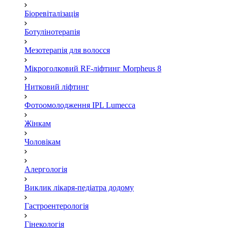
Біоревіталізація
Ботулінотерапія
Мезотерапія для волосся
Мікроголковий RF-ліфтинг Morpheus 8
Нитковий ліфтинг
Фотоомолодження IPL Lumecca
Жінкам
Чоловікам
Алергологія
Виклик лікаря-педіатра додому
Гастроентерологія
Гінекологія