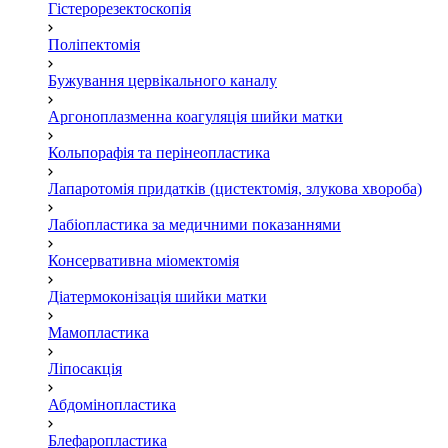
Гістерорезектоскопія
Поліпектомія
Бужування цервікального каналу
Аргоноплазменна коагуляція шийки матки
Кольпорафія та перінеопластика
Лапаротомія придатків (цистектомія, злукова хвороба)
Лабіопластика за медичними показаннями
Консервативна міомектомія
Діатермоконізація шийки матки
Мамопластика
Ліпосакція
Абдомінопластика
Блефаропластика