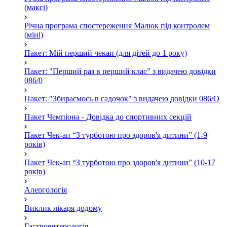
(максі)
Річна програма спостереження Малюк під контролем
(міні)
Пакет: Мій перший чекап (для дітей до 1 року)
Пакет: "Перший раз в перший клас” з видачею довідки
086/0
Пакет: "Збираємось в садочок" з видачею довідки 086/О
Пакет Чемпіона - Довідка до спортивних секцій
Пакет Чек-ап “З турботою про здоров'я дитини” (1-9
років)
Пакет Чек-ап “З турботою про здоров'я дитини” (10-17
років)
Алергологія
Виклик лікаря додому
Гастроентерологія