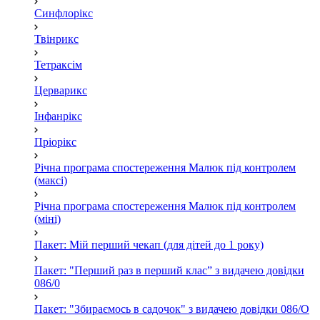
Синфлорікс
Твінрикс
Тетраксім
Церварикс
Інфанрікс
Пріорікс
Річна програма спостереження Малюк під контролем
(максі)
Річна програма спостереження Малюк під контролем
(міні)
Пакет: Мій перший чекап (для дітей до 1 року)
Пакет: "Перший раз в перший клас” з видачею довідки
086/0
Пакет: "Збираємось в садочок" з видачею довідки 086/О