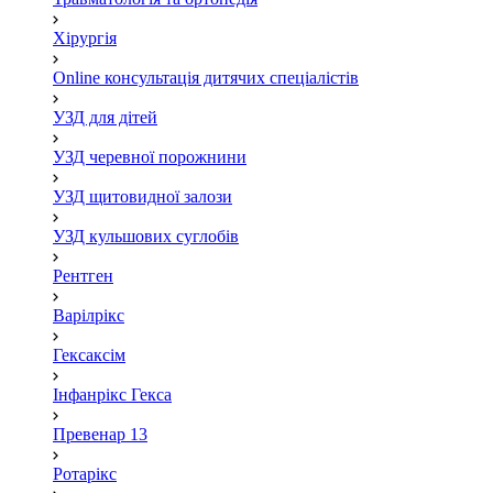
Хірургія
Online консультація дитячих спеціалістів
УЗД для дітей
УЗД черевної порожнини
УЗД щитовидної залози
УЗД кульшових суглобів
Рентген
Варілрікс
Гексаксім
Інфанрікс Гекса
Превенар 13
Ротарікс