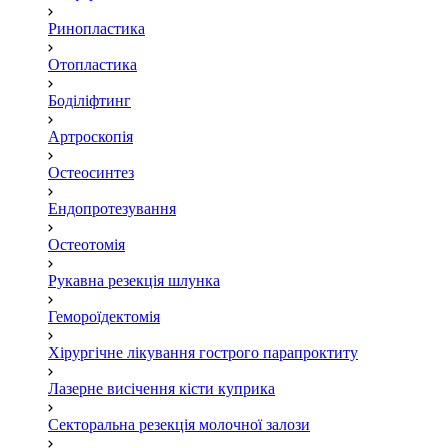
Ринопластика
Отопластика
Боділіфтинг
Артроскопія
Остеосинтез
Ендопротезування
Остеотомія
Рукавна резекція шлунка
Гемороїдектомія
Хірургічне лікування гострого парапроктиту
Лазерне висічення кісти куприка
Секторальна резекція молочної залози