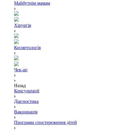
Майбутнім мамам
Хірургія
Косметологія
Чек-ап
Назад
Консультації
Діагностика
Вакцинація
Програми спостереження дітей