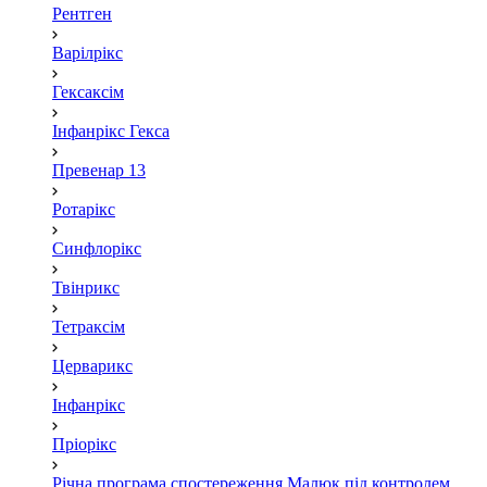
Рентген
Варілрікс
Гексаксім
Інфанрікс Гекса
Превенар 13
Ротарікс
Синфлорікс
Твінрикс
Тетраксім
Церварикс
Інфанрікс
Пріорікс
Річна програма спостереження Малюк під контролем