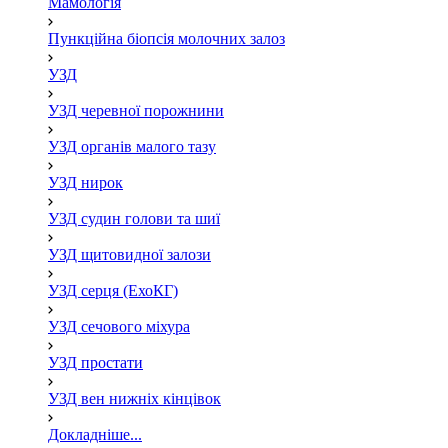
Мамологія
Пункційна біопсія молочних залоз
УЗД
УЗД черевної порожнини
УЗД органів малого тазу
УЗД нирок
УЗД судин голови та шиї
УЗД щитовидної залози
УЗД серця (ЕхоКГ)
УЗД сечового міхура
УЗД простати
УЗД вен нижніх кінцівок
Докладніше...