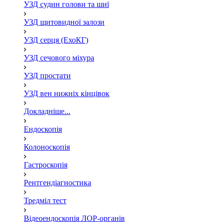
УЗД судин голови та шиї
УЗД щитовидної залози
УЗД серця (ЕхоКГ)
УЗД сечового міхура
УЗД простати
УЗД вен нижніх кінцівок
Докладніше...
Ендоскопія
Колоноскопія
Гастроскопія
Рентгендіагностика
Тредміл тест
Відеоендоскопія ЛОР-органів