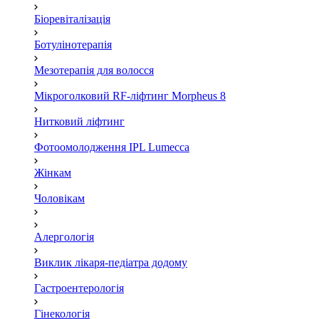
Біоревіталізація
Ботулінотерапія
Мезотерапія для волосся
Мікроголковий RF-ліфтинг Morpheus 8
Нитковий ліфтинг
Фотоомолодження IPL Lumecca
Жінкам
Чоловікам
Алергологія
Виклик лікаря-педіатра додому
Гастроентерологія
Гінекологія