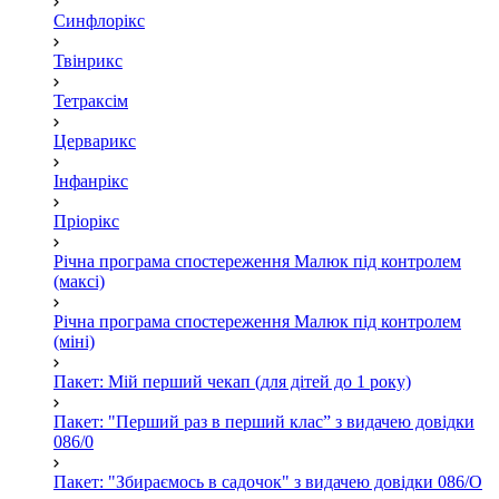
Синфлорікс
Твінрикс
Тетраксім
Церварикс
Інфанрікс
Пріорікс
Річна програма спостереження Малюк під контролем
(максі)
Річна програма спостереження Малюк під контролем
(міні)
Пакет: Мій перший чекап (для дітей до 1 року)
Пакет: "Перший раз в перший клас” з видачею довідки
086/0
Пакет: "Збираємось в садочок" з видачею довідки 086/О