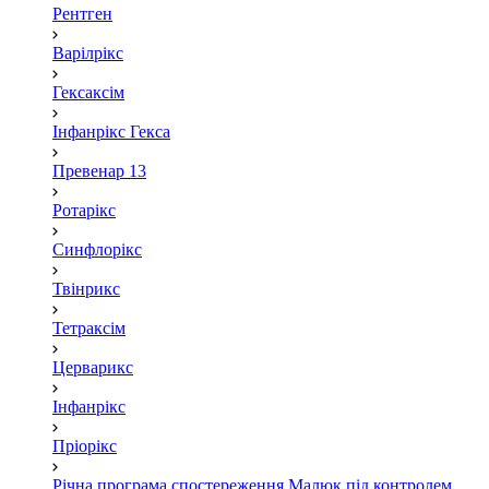
Рентген
Варілрікс
Гексаксім
Інфанрікс Гекса
Превенар 13
Ротарікс
Синфлорікс
Твінрикс
Тетраксім
Церварикс
Інфанрікс
Пріорікс
Річна програма спостереження Малюк під контролем