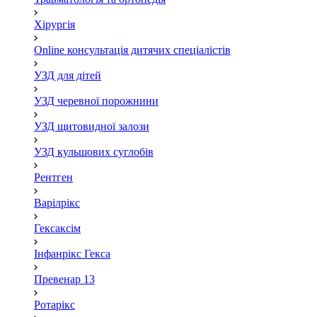
Хірургія
Online консультація дитячих спеціалістів
УЗД для дітей
УЗД черевної порожнини
УЗД щитовидної залози
УЗД кульшових суглобів
Рентген
Варілрікс
Гексаксім
Інфанрікс Гекса
Превенар 13
Ротарікс