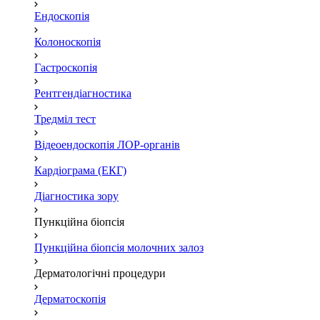
Ендоскопія
Колоноскопія
Гастроскопія
Рентгендіагностика
Тредміл тест
Відеоендоскопія ЛОР-органів
Кардіограма (ЕКГ)
Діагностика зору
Пункційна біопсія
Пункційна біопсія молочних залоз
Дерматологічні процедури
Дерматоскопія