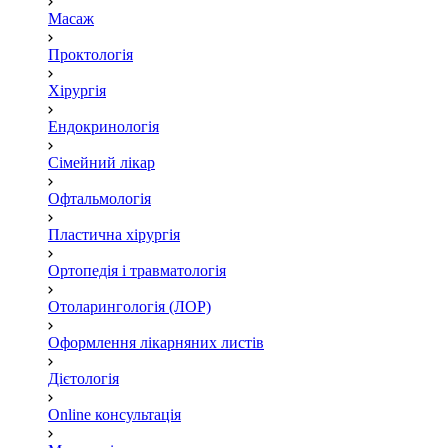
Масаж
Проктологія
Хірургія
Ендокринологія
Сімейний лікар
Офтальмологія
Пластична хірургія
Ортопедія і травматологія
Отоларингологія (ЛОР)
Оформлення лікарняних листів
Дієтологія
Online консультація