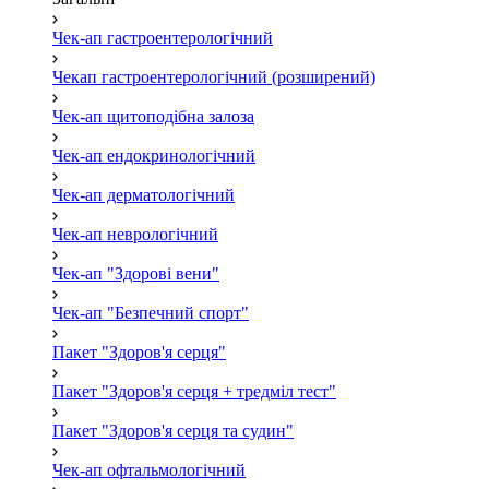
Чек-ап гастроентерологічний
Чекап гастроентерологічний (розширений)
Чек-ап щитоподібна залоза
Чек-ап ендокринологічний
Чек-ап дерматологічний
Чек-ап неврологічний
Чек-ап "Здорові вени"
Чек-ап "Безпечний спорт"
Пакет "Здоров'я серця"
Пакет "Здоров'я серця + тредміл тест"
Пакет "Здоров'я серця та судин"
Чек-ап офтальмологічний