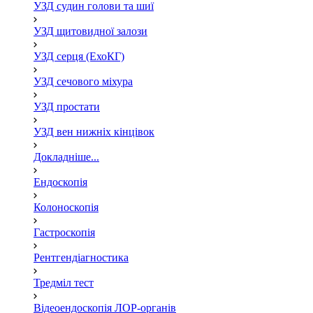
УЗД судин голови та шиї
УЗД щитовидної залози
УЗД серця (ЕхоКГ)
УЗД сечового міхура
УЗД простати
УЗД вен нижніх кінцівок
Докладніше...
Ендоскопія
Колоноскопія
Гастроскопія
Рентгендіагностика
Тредміл тест
Відеоендоскопія ЛОР-органів