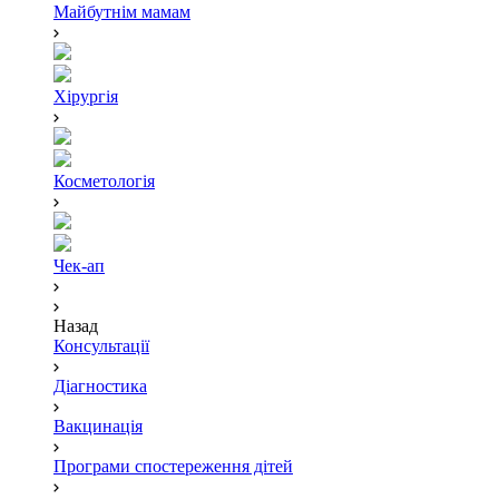
Майбутнім мамам
Хірургія
Косметологія
Чек-ап
Назад
Консультації
Діагностика
Вакцинація
Програми спостереження дітей