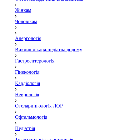
Жінкам
Чоловікам
Алергологія
Виклик лікаря-педіатра додому
Гастроентерологія
Гінекологія
Кардіологія
Неврологія
Отоларингологія ЛОР
Офтальмологія
Педіатрія
Травматологія та ортопедія