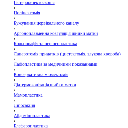
Гістерорезектоскопія
Поліпектомія
Бужування цервікального каналу
Аргоноплазменна коагуляція шийки матки
Кольпорафія та перінеопластика
Лапаротомія придатків (цистектомія, злукова хвороба)
Лабіопластика за медичними показаннями
Консервативна міомектомія
Діатермоконізація шийки матки
Мамопластика
Ліпосакція
Абдомінопластика
Блефаропластика