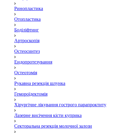
Ринопластика
Отопластика
Боділіфтинг
Артроскопія
Остеосинтез
Ендопротезування
Остеотомія
Рукавна резекція шлунка
Гемороїдектомія
Хірургічне лікування гострого парапроктиту
Лазерне висічення кісти куприка
Секторальна резекція молочної залози