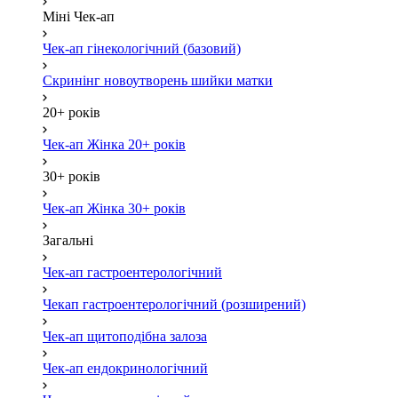
Міні Чек-ап
Чек-ап гінекологічний (базовий)
Скринінг новоутворень шийки матки
20+ років
Чек-ап Жінка 20+ років
30+ років
Чек-ап Жінка 30+ років
Загальні
Чек-ап гастроентерологічний
Чекап гастроентерологічний (розширений)
Чек-ап щитоподібна залоза
Чек-ап ендокринологічний