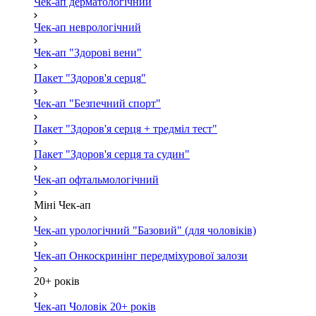
Чек-ап дерматологічний
Чек-ап неврологічний
Чек-ап "Здорові вени"
Пакет "Здоров'я серця"
Чек-ап "Безпечний спорт"
Пакет "Здоров'я серця + тредміл тест"
Пакет "Здоров'я серця та судин"
Чек-ап офтальмологічний
Міні Чек-ап
Чек-ап урологічний "Базовий" (для чоловіків)
Чек-ап Онкоскринінг передміхурової залози
20+ років
Чек-ап Чоловік 20+ років