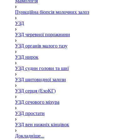
Мамологія
Пункційна біопсія молочних залоз
УЗД
УЗД черевної порожнини
УЗД органів малого тазу
УЗД нирок
УЗД судин голови та шиї
УЗД щитовидної залози
УЗД серця (ЕхоКГ)
УЗД сечового міхура
УЗД простати
УЗД вен нижніх кінцівок
Докладніше...