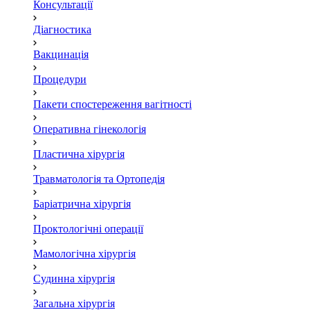
Консультації
Діагностика
Вакцинація
Процедури
Пакети спостереження вагітності
Оперативна гінекологія
Пластична хірургія
Травматологія та Ортопедія
Баріатрична хірургія
Проктологічні операції
Мамологічна хірургія
Судинна хірургія
Загальна хірургія