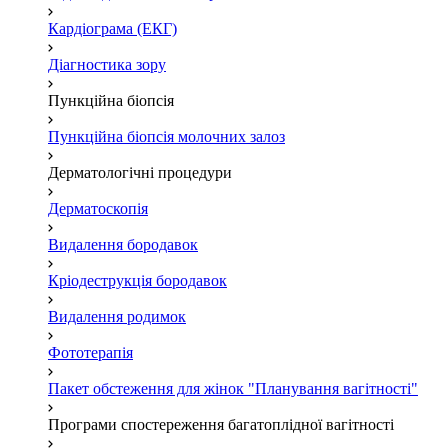
Кардіограма (ЕКГ)
Діагностика зору
Пункційна біопсія
Пункційна біопсія молочних залоз
Дерматологічні процедури
Дерматоскопія
Видалення бородавок
Кріодеструкція бородавок
Видалення родимок
Фототерапія
Пакет обстеження для жінок "Планування вагітності"
Програми спостереження багатоплідної вагітності