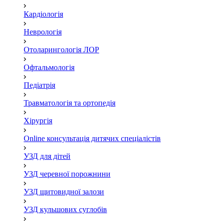
Кардіологія
Неврологія
Отоларингологія ЛОР
Офтальмологія
Педіатрія
Травматологія та ортопедія
Хірургія
Online консультація дитячих спеціалістів
УЗД для дітей
УЗД черевної порожнини
УЗД щитовидної залози
УЗД кульшових суглобів