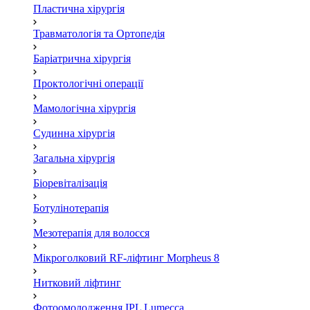
Пластична хірургія
Травматологія та Ортопедія
Баріатрична хірургія
Проктологічні операції
Мамологічна хірургія
Судинна хірургія
Загальна хірургія
Біоревіталізація
Ботулінотерапія
Мезотерапія для волосся
Мікроголковий RF-ліфтинг Morpheus 8
Нитковий ліфтинг
Фотоомолодження IPL Lumecca