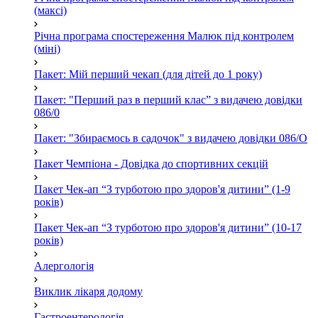
(максі)
Річна програма спостереження Малюк під контролем
(міні)
Пакет: Мій перший чекап (для дітей до 1 року)
Пакет: "Перший раз в перший клас” з видачею довідки
086/0
Пакет: "Збираємось в садочок" з видачею довідки 086/О
Пакет Чемпіона - Довідка до спортивних секцій
Пакет Чек-ап “З турботою про здоров'я дитини” (1-9
років)
Пакет Чек-ап “З турботою про здоров'я дитини” (10-17
років)
Алергологія
Виклик лікаря додому
Гастроентерологія