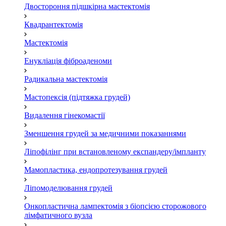
Двостороння підшкірна мастектомія
Квадрантектомія
Мастектомія
Енукліація фіброаденоми
Радикальна мастектомія
Мастопексія (підтяжка грудей)
Видалення гінекомастії
Зменшення грудей за медичними показаннями
Ліпофілінг при встановленому експандеру/імпланту
Мамопластика, ендопротезування грудей
Ліпомоделювання грудей
Онкопластична лампектомія з біопсією сторожового
лімфатичного вузла