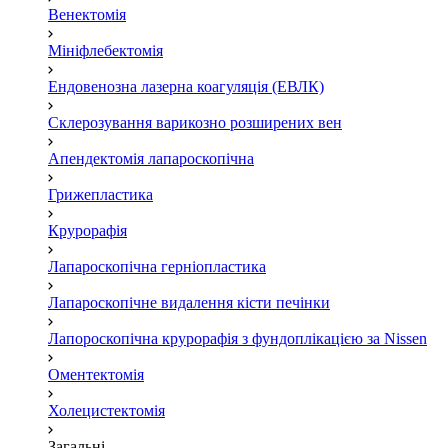
Венектомія
Мініфлебектомія
Ендовенозна лазерна коагуляція (ЕВЛК)
Склерозування варикозно розширених вен
Апендектомія лапароскопічна
Грижепластика
Крурорафія
Лапароскопічна герніопластика
Лапароскопічне видалення кісти печінки
Лапороскопічна крурорафія з фундоплікацією за Nissen
Оментектомія
Холецистектомія
Загальні