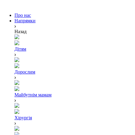
Про нас
Напрямки
Назад
Дітям
Дорослим
Майбутнім мамам
Хірургія