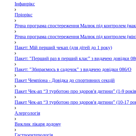
Інфанрікс
Пріорікс
Річна програма спостереження Малюк під контролем (мак
Річна програма спостереження Малюк під контролем (міні
Пакет: Мій перший чекап (для дітей до 1 року)
Пакет: "Перший раз в перший клас” з видачею довідки 08
Пакет: "Збираємось в садочок" з видачею довідки 086/О
Пакет Чемпіона - Довідка до спортивних секцій
Пакет Чек-ап “З турботою про здоров'я дитини” (1-9 років
Пакет Чек-ап “З турботою про здоров'я дитини” (10-17 ро
Алергологія
Виклик лікаря додому
Гастроентерологія