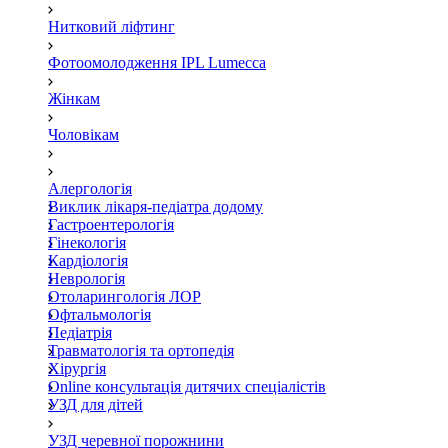
Нитковий ліфтинг
Фотоомолодження IPL Lumecca
Жінкам
Чоловікам
Алергологія
Виклик лікаря-педіатра додому
Гастроентерологія
Гінекологія
Кардіологія
Неврологія
Отоларингологія ЛОР
Офтальмологія
Педіатрія
Травматологія та ортопедія
Хірургія
Online консультація дитячих спеціалістів
УЗД для дітей
УЗД черевної порожнини