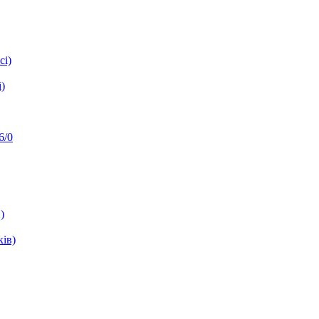
сі)
)
6/0
)
ків)