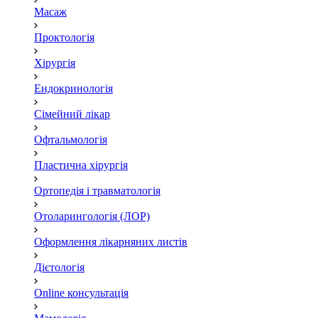
Масаж
Проктологія
Хірургія
Ендокринологія
Сімейний лікар
Офтальмологія
Пластична хірургія
Ортопедія і травматологія
Отоларингологія (ЛОР)
Оформлення лікарняних листів
Дієтологія
Online консультація