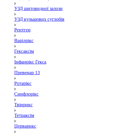
УЗД щитовидної залози
УЗД кульшових суглобів
Рентген
Варілрікс
Гексаксім
Інфанрікс Гекса
Превенар 13
Ротарікс
Синфлорікс
Твінрикс
Тетраксім
Церварикс