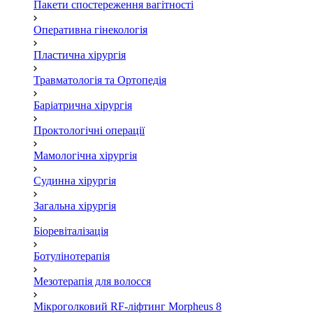
Пакети спостереження вагітності
Оперативна гінекологія
Пластична хірургія
Травматологія та Ортопедія
Баріатрична хірургія
Проктологічні операції
Мамологічна хірургія
Судинна хірургія
Загальна хірургія
Біоревіталізація
Ботулінотерапія
Мезотерапія для волосся
Мікроголковий RF-ліфтинг Morpheus 8