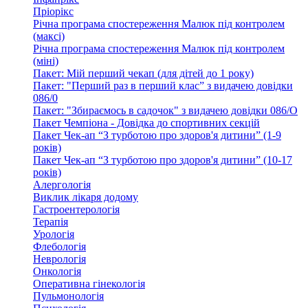
Пріорікс
Річна програма спостереження Малюк під контролем
(максі)
Річна програма спостереження Малюк під контролем
(міні)
Пакет: Мій перший чекап (для дітей до 1 року)
Пакет: "Перший раз в перший клас” з видачею довідки
086/0
Пакет: "Збираємось в садочок" з видачею довідки 086/О
Пакет Чемпіона - Довідка до спортивних секцій
Пакет Чек-ап “З турботою про здоров'я дитини” (1-9
років)
Пакет Чек-ап “З турботою про здоров'я дитини” (10-17
років)
Алергологія
Виклик лікаря додому
Гастроентерологія
Терапія
Урологія
Флебологія
Неврологія
Онкологія
Оперативна гінекологія
Пульмонологія