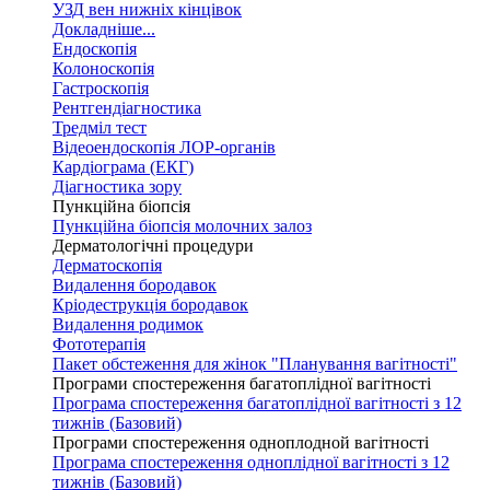
УЗД вен нижніх кінцівок
Докладніше...
Ендоскопія
Колоноскопія
Гастроскопія
Рентгендіагностика
Тредміл тест
Відеоендоскопія ЛОР-органів
Кардіограма (ЕКГ)
Діагностика зору
Пункційна біопсія
Пункційна біопсія молочних залоз
Дерматологічні процедури
Дерматоскопія
Видалення бородавок
Кріодеструкція бородавок
Видалення родимок
Фототерапія
Пакет обстеження для жінок "Планування вагітності"
Програми спостереження багатоплідної вагітності
Програма спостереження багатоплідної вагітності з 12
тижнів (Базовий)
Програми спостереження одноплодной вагітності
Програма спостереження одноплідної вагітності з 12
тижнів (Базовий)