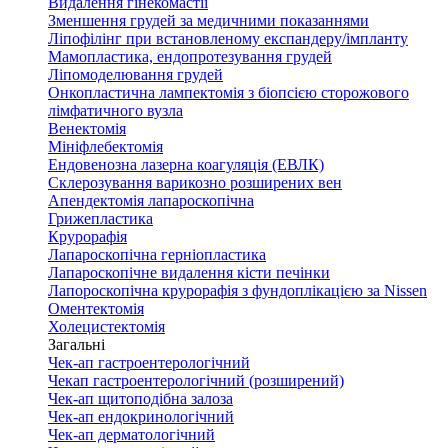
Видалення гінекомастії
Зменшення грудей за медичними показаннями
Ліпофілінг при встановленому експандеру/імпланту
Мамопластика, ендопротезування грудей
Ліпомоделювання грудей
Онкопластична лампектомія з біопсією сторожового
лімфатичного вузла
Венектомія
Мініфлебектомія
Ендовенозна лазерна коагуляція (ЕВЛК)
Склерозування варикозно розширених вен
Апендектомія лапароскопічна
Грижепластика
Крурорафія
Лапароскопічна герніопластика
Лапароскопічне видалення кісти печінки
Лапороскопічна крурорафія з фундоплікацією за Nissen
Оментектомія
Холецистектомія
Загальні
Чек-ап гастроентерологічний
Чекап гастроентерологічний (розширений)
Чек-ап щитоподібна залоза
Чек-ап ендокринологічний
Чек-ап дерматологічний