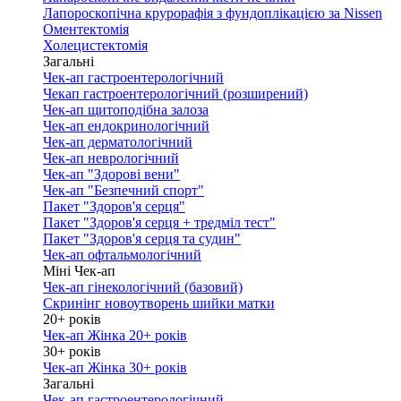
Лапороскопічна крурорафія з фундоплікацією за Nissen
Оментектомія
Холецистектомія
Загальні
Чек-ап гастроентерологічний
Чекап гастроентерологічний (розширений)
Чек-ап щитоподібна залоза
Чек-ап ендокринологічний
Чек-ап дерматологічний
Чек-ап неврологічний
Чек-ап "Здорові вени"
Чек-ап "Безпечний спорт"
Пакет "Здоров'я серця"
Пакет "Здоров'я серця + тредміл тест"
Пакет "Здоров'я серця та судин"
Чек-ап офтальмологічний
Міні Чек-ап
Чек-ап гінекологічний (базовий)
Скринінг новоутворень шийки матки
20+ років
Чек-ап Жінка 20+ років
30+ років
Чек-ап Жінка 30+ років
Загальні
Чек-ап гастроентерологічний