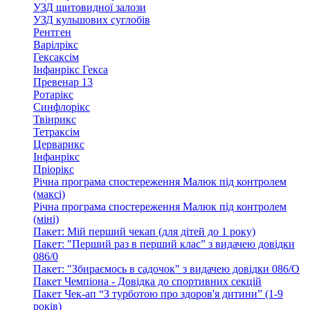
УЗД щитовидної залози
УЗД кульшових суглобів
Рентген
Варілрікс
Гексаксім
Інфанрікс Гекса
Превенар 13
Ротарікс
Синфлорікс
Твінрикс
Тетраксім
Церварикс
Інфанрікс
Пріорікс
Річна програма спостереження Малюк під контролем
(максі)
Річна програма спостереження Малюк під контролем
(міні)
Пакет: Мій перший чекап (для дітей до 1 року)
Пакет: "Перший раз в перший клас” з видачею довідки
086/0
Пакет: "Збираємось в садочок" з видачею довідки 086/О
Пакет Чемпіона - Довідка до спортивних секцій
Пакет Чек-ап “З турботою про здоров'я дитини” (1-9
років)