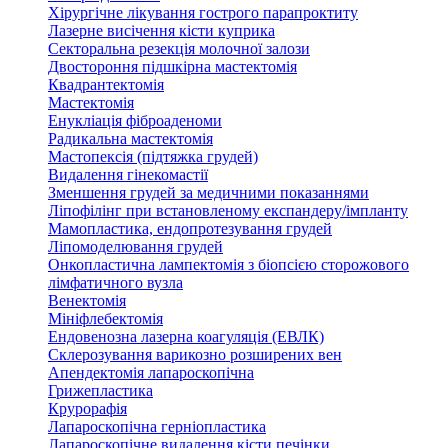
Хірургічне лікування гострого парапроктиту
Лазерне висічення кісти куприка
Секторальна резекція молочної залози
Двостороння підшкірна мастектомія
Квадрантектомія
Мастектомія
Енукліація фіброаденоми
Радикальна мастектомія
Мастопексія (підтяжка грудей)
Видалення гінекомастії
Зменшення грудей за медичними показаннями
Ліпофілінг при встановленому експандеру/імпланту
Мамопластика, ендопротезування грудей
Ліпомоделювання грудей
Онкопластична лампектомія з біопсією сторожового
лімфатичного вузла
Венектомія
Мініфлебектомія
Ендовенозна лазерна коагуляція (ЕВЛК)
Склерозування варикозно розширених вен
Апендектомія лапароскопічна
Грижепластика
Крурорафія
Лапароскопічна герніопластика
Лапароскопічне видалення кісти печінки