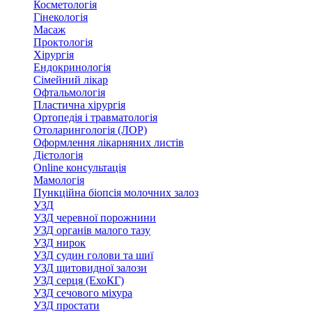
Косметологія
Гінекологія
Масаж
Проктологія
Хірургія
Ендокринологія
Сімейний лікар
Офтальмологія
Пластична хірургія
Ортопедія і травматологія
Отоларингологія (ЛОР)
Оформлення лікарняних листів
Дієтологія
Online консультація
Мамологія
Пункційна біопсія молочних залоз
УЗД
УЗД черевної порожнини
УЗД органів малого тазу
УЗД нирок
УЗД судин голови та шиї
УЗД щитовидної залози
УЗД серця (ЕхоКГ)
УЗД сечового міхура
УЗД простати