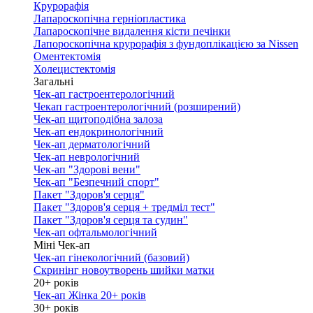
Крурорафія
Лапароскопічна герніопластика
Лапароскопічне видалення кісти печінки
Лапороскопічна крурорафія з фундоплікацією за Nissen
Оментектомія
Холецистектомія
Загальні
Чек-ап гастроентерологічний
Чекап гастроентерологічний (розширений)
Чек-ап щитоподібна залоза
Чек-ап ендокринологічний
Чек-ап дерматологічний
Чек-ап неврологічний
Чек-ап "Здорові вени"
Чек-ап "Безпечний спорт"
Пакет "Здоров'я серця"
Пакет "Здоров'я серця + тредміл тест"
Пакет "Здоров'я серця та судин"
Чек-ап офтальмологічний
Міні Чек-ап
Чек-ап гінекологічний (базовий)
Скринінг новоутворень шийки матки
20+ років
Чек-ап Жінка 20+ років
30+ років