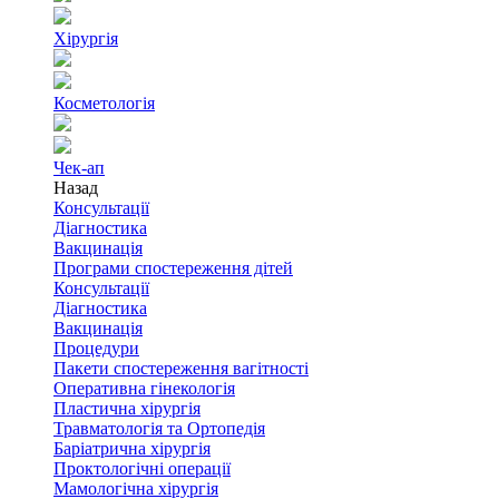
Хірургія
Косметологія
Чек-ап
Назад
Консультації
Діагностика
Вакцинація
Програми спостереження дітей
Консультації
Діагностика
Вакцинація
Процедури
Пакети спостереження вагітності
Оперативна гінекологія
Пластична хірургія
Травматологія та Ортопедія
Баріатрична хірургія
Проктологічні операції
Мамологічна хірургія