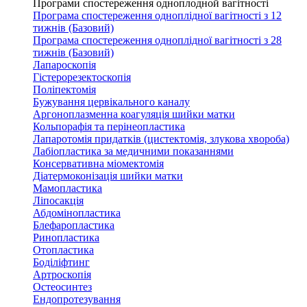
Програми спостереження одноплодной вагітності
Програма спостереження одноплідної вагітності з 12
тижнів (Базовий)
Програма спостереження одноплідної вагітності з 28
тижнів (Базовий)
Лапароскопія
Гістерорезектоскопія
Поліпектомія
Бужування цервікального каналу
Аргоноплазменна коагуляція шийки матки
Кольпорафія та перінеопластика
Лапаротомія придатків (цистектомія, злукова хвороба)
Лабіопластика за медичними показаннями
Консервативна міомектомія
Діатермоконізація шийки матки
Мамопластика
Ліпосакція
Абдомінопластика
Блефаропластика
Ринопластика
Отопластика
Боділіфтинг
Артроскопія
Остеосинтез
Ендопротезування