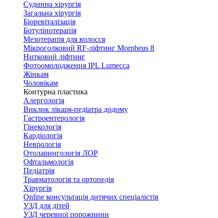
Судинна хірургія
Загальна хірургія
Біоревіталізація
Ботулінотерапія
Мезотерапія для волосся
Мікроголковий RF-ліфтинг Morpheus 8
Нитковий ліфтинг
Фотоомолодження IPL Lumecca
Жінкам
Чоловікам
Контурна пластика
Алергологія
Виклик лікаря-педіатра додому
Гастроентерологія
Гінекологія
Кардіологія
Неврологія
Отоларингологія ЛОР
Офтальмологія
Педіатрія
Травматологія та ортопедія
Хірургія
Online консультація дитячих спеціалістів
УЗД для дітей
УЗД черевної порожнини