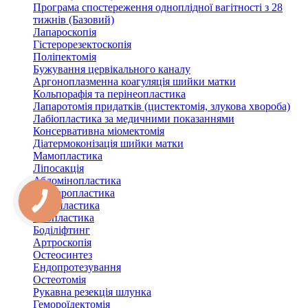
Програма спостереження одноплідної вагітності з 28
тижнів (Базовий)
Лапароскопія
Гістерорезектоскопія
Поліпектомія
Бужування цервікального каналу
Аргоноплазменна коагуляція шийки матки
Кольпорафія та перінеопластика
Лапаротомія придатків (цистектомія, злукова хвороба)
Лабіопластика за медичними показаннями
Консервативна міомектомія
Діатермоконізація шийки матки
Мамопластика
Ліпосакція
Абдомінопластика
Блефаропластика
Ринопластика
Отопластика
Боділіфтинг
Артроскопія
Остеосинтез
Ендопротезування
Остеотомія
Рукавна резекція шлунка
Гемороїдектомія