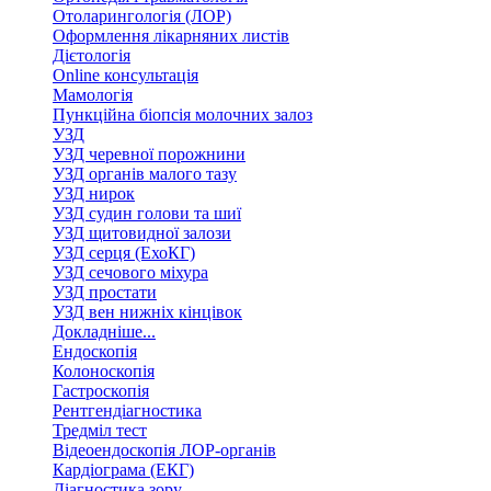
Отоларингологія (ЛОР)
Оформлення лікарняних листів
Дієтологія
Online консультація
Мамологія
Пункційна біопсія молочних залоз
УЗД
УЗД черевної порожнини
УЗД органів малого тазу
УЗД нирок
УЗД судин голови та шиї
УЗД щитовидної залози
УЗД серця (ЕхоКГ)
УЗД сечового міхура
УЗД простати
УЗД вен нижніх кінцівок
Докладніше...
Ендоскопія
Колоноскопія
Гастроскопія
Рентгендіагностика
Тредміл тест
Відеоендоскопія ЛОР-органів
Кардіограма (ЕКГ)
Діагностика зору