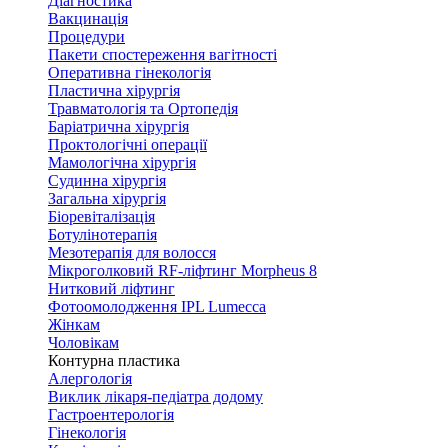
Діагностика
Вакцинація
Процедури
Пакети спостереження вагітності
Оперативна гінекологія
Пластична хірургія
Травматологія та Ортопедія
Баріатрична хірургія
Проктологічні операції
Мамологічна хірургія
Судинна хірургія
Загальна хірургія
Біоревіталізація
Ботулінотерапія
Мезотерапія для волосся
Мікроголковий RF-ліфтинг Morpheus 8
Нитковий ліфтинг
Фотоомолодження IPL Lumecca
Жінкам
Чоловікам
Контурна пластика
Алергологія
Виклик лікаря-педіатра додому
Гастроентерологія
Гінекологія