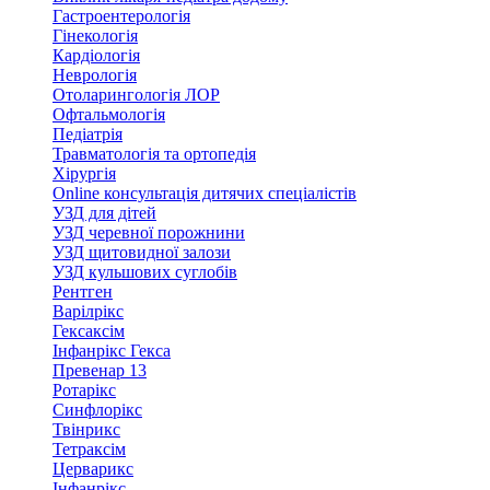
Гастроентерологія
Гінекологія
Кардіологія
Неврологія
Отоларингологія ЛОР
Офтальмологія
Педіатрія
Травматологія та ортопедія
Хірургія
Online консультація дитячих спеціалістів
УЗД для дітей
УЗД черевної порожнини
УЗД щитовидної залози
УЗД кульшових суглобів
Рентген
Варілрікс
Гексаксім
Інфанрікс Гекса
Превенар 13
Ротарікс
Синфлорікс
Твінрикс
Тетраксім
Церварикс
Інфанрікс