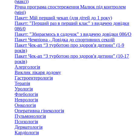
(максі)
Річна програма спостереження Малюк під контролем
(міні)
Пакет: Мій перший чекап (для дітей до 1 року)
Пакет: "Перший раз в перший клас” з видачею довідки
086/0
Пакет: "Збираємось в садочок" з видачею довідки 086/О
Пакет Чемпіона - Довідка до спортивних секцій
Пакет Чек-ап “З турботою про здоров'я дитини” (1-9
років)
Пакет Чек-ап “З турботою про здоров'я дитини” (10-17
років)
Алергологія
Виклик лікаря додому
Гастроентерологія
Терапія
Урологія
Флебологія
Неврологія
Онкологія
Оперативна гінекологія
Пульмонологія
Психологія
Дерматологія
Кардіологія