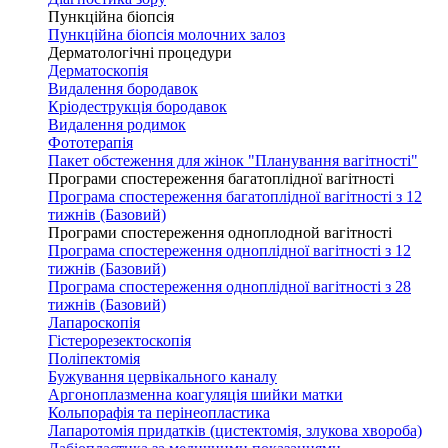
Пункційна біопсія
Пункційна біопсія молочних залоз
Дерматологічні процедури
Дерматоскопія
Видалення бородавок
Кріодеструкція бородавок
Видалення родимок
Фототерапія
Пакет обстеження для жінок "Планування вагітності"
Програми спостереження багатоплідної вагітності
Програма спостереження багатоплідної вагітності з 12
тижнів (Базовий)
Програми спостереження одноплодной вагітності
Програма спостереження одноплідної вагітності з 12
тижнів (Базовий)
Програма спостереження одноплідної вагітності з 28
тижнів (Базовий)
Лапароскопія
Гістерорезектоскопія
Поліпектомія
Бужування цервікального каналу
Аргоноплазменна коагуляція шийки матки
Кольпорафія та перінеопластика
Лапаротомія придатків (цистектомія, злукова хвороба)