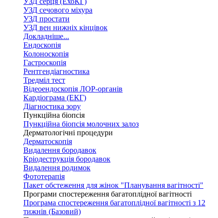
УЗД серця (ЕхоКГ)
УЗД сечового міхура
УЗД простати
УЗД вен нижніх кінцівок
Докладніше...
Ендоскопія
Колоноскопія
Гастроскопія
Рентгендіагностика
Тредміл тест
Відеоендоскопія ЛОР-органів
Кардіограма (ЕКГ)
Діагностика зору
Пункційна біопсія
Пункційна біопсія молочних залоз
Дерматологічні процедури
Дерматоскопія
Видалення бородавок
Кріодеструкція бородавок
Видалення родимок
Фототерапія
Пакет обстеження для жінок "Планування вагітності"
Програми спостереження багатоплідної вагітності
Програма спостереження багатоплідної вагітності з 12
тижнів (Базовий)