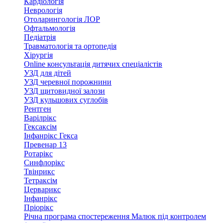
Кардіологія
Неврологія
Отоларингологія ЛОР
Офтальмологія
Педіатрія
Травматологія та ортопедія
Хірургія
Online консультація дитячих спеціалістів
УЗД для дітей
УЗД черевної порожнини
УЗД щитовидної залози
УЗД кульшових суглобів
Рентген
Варілрікс
Гексаксім
Інфанрікс Гекса
Превенар 13
Ротарікс
Синфлорікс
Твінрикс
Тетраксім
Церварикс
Інфанрікс
Пріорікс
Річна програма спостереження Малюк під контролем