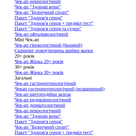
Чек-ап неврологічний
Чек-ап "Здорові вени"
Чек-ап "Безпечний спорт"
Пакет "Здоров'я серця"
Пакет "Здоров'я серця + тредміл тест"
Пакет "Здоров'я серця та судин"
Чек-ап офтальмологічний
Міні Чек-ап
Чек-ап гінекологічний (базовий)
Скринінг новоутворень шийки матки
20+ років
Чек-ап Жінка 20+ років
30+ років
Чек-ап Жінка 30+ років
Загальні
Чек-ап гастроентерологічний
Чекап гастроентерологічний (розширений)
Чек-ап щитоподібна залоза
Чек-ап ендокринологічний
Чек-ап дерматологічний
Чек-ап неврологічний
Чек-ап "Здорові вени"
Пакет "Здоров'я серця"
Чек-ап "Безпечний спорт"
Пакет "Здоров'я серця + тредміл тест"