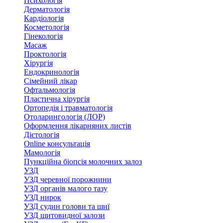
Психологія
Дерматологія
Кардіологія
Косметологія
Гінекологія
Масаж
Проктологія
Хірургія
Ендокринологія
Сімейний лікар
Офтальмологія
Пластична хірургія
Ортопедія і травматологія
Отоларингологія (ЛОР)
Оформлення лікарняних листів
Дієтологія
Online консультація
Мамологія
Пункційна біопсія молочних залоз
УЗД
УЗД черевної порожнини
УЗД органів малого тазу
УЗД нирок
УЗД судин голови та шиї
УЗД щитовидної залози