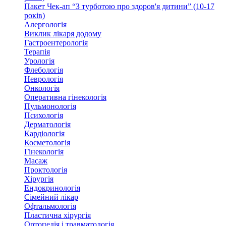
Пакет Чек-ап “З турботою про здоров'я дитини” (10-17
років)
Алергологія
Виклик лікаря додому
Гастроентерологія
Терапія
Урологія
Флебологія
Неврологія
Онкологія
Оперативна гінекологія
Пульмонологія
Психологія
Дерматологія
Кардіологія
Косметологія
Гінекологія
Масаж
Проктологія
Хірургія
Ендокринологія
Сімейний лікар
Офтальмологія
Пластична хірургія
Ортопедія і травматологія