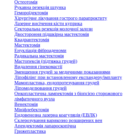
Остеотомія
Рукавна резекція шлунка
Гемороїдектомія
Хірургічне лікування гострого парапроктиту
Лазерне висічення кісти куприка
Секторальна резекція молочної залози
Двостороння підшкірна мастектомія
Квадрантектомія
Мастектомія
Енукліація фіброаденоми
Радикальна мастектомія
Мастопексія (підтяжка грудей)
Видалення гінекомастії
Зменшення грудей за медичними показаннями
Ліпофілінг при встановленому експандеру/імпланту
Мамопластика, ендопротезування грудей
Ліпомоделювання грудей
Онкопластична лампектомія з біопсією сторожового
лімфатичного вузла
Венектомія
Мініфлебектомія
Ендовенозна лазерна коагуляція (ЕВЛК)
Склерозування варикозно розширених вен
Апендектомія лапароскопічна
Грижепластика