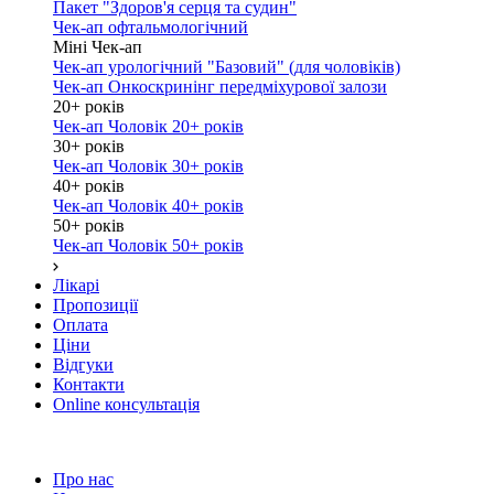
Пакет "Здоров'я серця та судин"
Чек-ап офтальмологічний
Міні Чек-ап
Чек-ап урологічний "Базовий" (для чоловіків)
Чек-ап Онкоскринінг передміхурової залози
20+ років
Чек-ап Чоловік 20+ років
30+ років
Чек-ап Чоловік 30+ років
40+ років
Чек-ап Чоловік 40+ років
50+ років
Чек-ап Чоловік 50+ років
Лікарі
Пропозиції
Оплата
Ціни
Відгуки
Контакти
Online консультація
Про нас