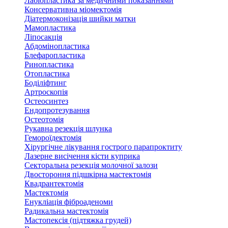
Лабіопластика за медичними показаннями
Консервативна міомектомія
Діатермоконізація шийки матки
Мамопластика
Ліпосакція
Абдомінопластика
Блефаропластика
Ринопластика
Отопластика
Боділіфтинг
Артроскопія
Остеосинтез
Ендопротезування
Остеотомія
Рукавна резекція шлунка
Гемороїдектомія
Хірургічне лікування гострого парапроктиту
Лазерне висічення кісти куприка
Секторальна резекція молочної залози
Двостороння підшкірна мастектомія
Квадрантектомія
Мастектомія
Енукліація фіброаденоми
Радикальна мастектомія
Мастопексія (підтяжка грудей)