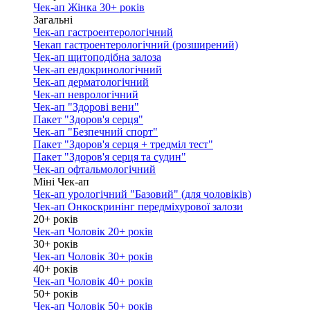
Чек-ап Жінка 30+ років
Загальні
Чек-ап гастроентерологічний
Чекап гастроентерологічний (розширений)
Чек-ап щитоподібна залоза
Чек-ап ендокринологічний
Чек-ап дерматологічний
Чек-ап неврологічний
Чек-ап "Здорові вени"
Пакет "Здоров'я серця"
Чек-ап "Безпечний спорт"
Пакет "Здоров'я серця + тредміл тест"
Пакет "Здоров'я серця та судин"
Чек-ап офтальмологічний
Міні Чек-ап
Чек-ап урологічний "Базовий" (для чоловіків)
Чек-ап Онкоскринінг передміхурової залози
20+ років
Чек-ап Чоловік 20+ років
30+ років
Чек-ап Чоловік 30+ років
40+ років
Чек-ап Чоловік 40+ років
50+ років
Чек-ап Чоловік 50+ років