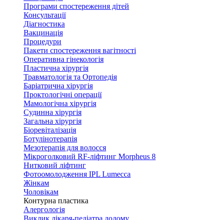
Програми спостереження дітей
Консультації
Діагностика
Вакцинація
Процедури
Пакети спостереження вагітності
Оперативна гінекологія
Пластична хірургія
Травматологія та Ортопедія
Баріатрична хірургія
Проктологічні операції
Мамологічна хірургія
Судинна хірургія
Загальна хірургія
Біоревіталізація
Ботулінотерапія
Мезотерапія для волосся
Мікроголковий RF-ліфтинг Morpheus 8
Нитковий ліфтинг
Фотоомолодження IPL Lumecca
Жінкам
Чоловікам
Контурна пластика
Алергологія
Виклик лікаря-педіатра додому