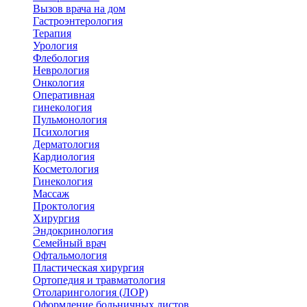
Вызов врача на дом
Гастроэнтерология
Терапия
Урология
Флебология
Неврология
Онкология
Оперативная
гинекология
Пульмонология
Психология
Дерматология
Кардиология
Косметология
Гинекология
Массаж
Проктология
Хирургия
Эндокринология
Семейный врач
Офтальмология
Пластическая хирургия
Ортопедия и травматология
Отоларингология (ЛОР)
Оформление больничных листов