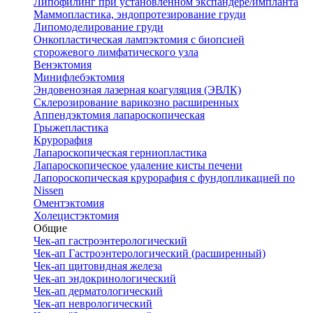
Липофилинг при установленном экспандере/импланта
Маммопластика, эндопротезирование груди
Липомоделирование груди
Онкопластическая лампэктомия с биопсией
сторожевого лимфатического узла
Венэктомия
Минифлебэктомия
Эндовенозная лазерная коагуляция (ЭВЛК)
Склерозирование варикозно расширенных
Аппендэктомия лапароскопическая
Грыжепластика
Крурорафия
Лапароскопическая герниопластика
Лапароскопическое удаление кисты печени
Лапороскопическая крурорафия с фундопликацией по
Nissen
Оментэктомия
Холецистэктомия
Общие
Чек-ап гастроэнтерологический
Чек-ап Гастроэнтерологический (расширенный)
Чек-ап щитовидная железа
Чек-ап эндокринологический
Чек-ап дерматологический
Чек-ап неврологический