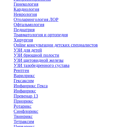
Гинекология
Кардиология
Неврология
Отоларингология ЛОР
Офтальмология
Педиатрия
Травматология и ортопедия
Хирургия
Online консультации детских специалистов
УЗИ для детей
УЗИ брюшной полости
УЗИ щитовидной железы
УЗИ тазобедренного сустава
Рентген
Варилрикс
Гексаксим
Инфанрикс Гекса
Инфанрикс
Превенар 13
Приорикс
Ротарикс
Синфлорикс
Твинрикс
Тетраксим
Церварикс