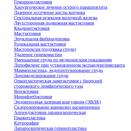
Геморроидэктомия
Хирургическое лечение острого парапроктита
Лазерное иссечение кисты копчика
Секторальная резекция молочной железы
Двухсторонняя подкожная мастэктомия
Квадрантэктомия
Мастэктомия
Энуклеация фиброаденомы
Радикальная мастэктомия
Мастопексия (подтяжка груди)
Удаление гинекомастии
Уменьшение груди по медицинским показаниям
Липофилинг при установленном экспандере/импланта
Маммопластика, эндопротезирование груди
Липомоделирование груди
Онкопластическая лампэктомия с биопсией
сторожевого лимфатического узла
Венэктомия
Минифлебэктомия
Эндовенозная лазерная коагуляция (ЭВЛК)
Склерозирование варикозно расширенных
Аппендэктомия лапароскопическая
Грыжепластика
Крурорафия
Лапароскопическая герниопластика