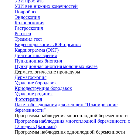
УЗИ простаты
УЗИ вен нижних конечностей
Подробнее...
Эндоскопия
Колоноскопия
Гастроскопия
Рентген
Тредмил тест
Видеоэндоскопия ЛОР-органов
Кардиограмма (ЭКГ)
Диагностика зрения
Пункционная биопсия
Пункционная биопсия молочных желез
Дерматологические процедуры
Дерматоскопия
Удаление бородавок
Криодеструкция бородавок
Удаление родинок
Фототерапия
Пакет обследования для женщин "Планирование
беременности"
Программы наблюдения многоплодной беременности
Программа наблюдения многоплодной беременности с
12 недель (Базовый)
Программы наблюдения одноплодной беременности