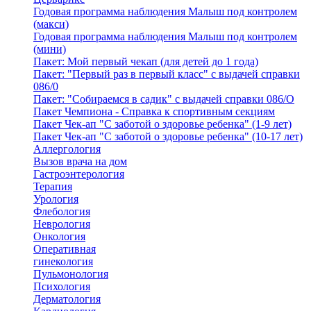
Годовая программа наблюдения Малыш под контролем
(макси)
Годовая программа наблюдения Малыш под контролем
(мини)
Пакет: Мой первый чекап (для детей до 1 года)
Пакет: "Первый раз в первый класс" с выдачей справки
086/0
Пакет: "Собираемся в садик" с выдачей справки 086/О
Пакет Чемпиона - Справка к спортивным секциям
Пакет Чек-ап "С заботой о здоровье ребенка" (1-9 лет)
Пакет Чек-ап "С заботой о здоровье ребенка" (10-17 лет)
Аллергология
Вызов врача на дом
Гастроэнтерология
Терапия
Урология
Флебология
Неврология
Онкология
Оперативная
гинекология
Пульмонология
Психология
Дерматология