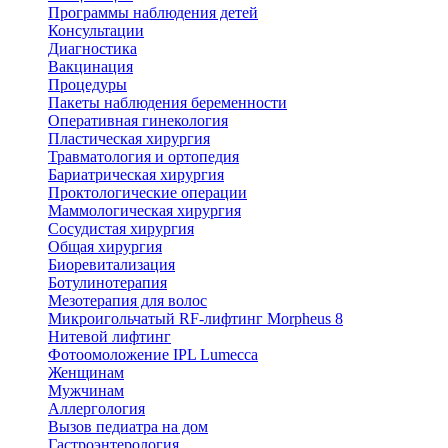
Программы наблюдения детей
Консультации
Диагностика
Вакцинация
Процедуры
Пакеты наблюдения беременности
Оперативная гинекология
Пластическая хирургия
Травматология и ортопедия
Бариатрическая хирургия
Проктологические операции
Маммологическая хирургия
Сосудистая хирургия
Общая хирургия
Биоревитализация
Ботулинотерапия
Мезотерапия для волос
Микроигольчатый RF-лифтинг Morpheus 8
Нитевой лифтинг
Фотоомоложение IPL Lumecca
Женщинам
Мужчинам
Аллергология
Вызов педиатра на дом
Гастроэнтерология