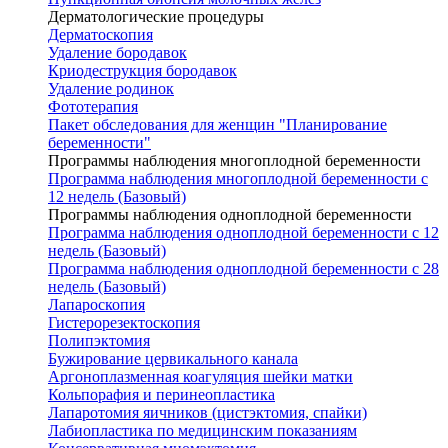
Дерматологические процедуры
Дерматоскопия
Удаление бородавок
Криодеструкция бородавок
Удаление родинок
Фототерапия
Пакет обследования для женщин "Планирование
беременности"
Программы наблюдения многоплодной беременности
Программа наблюдения многоплодной беременности с
12 недель (Базовый)
Программы наблюдения одноплодной беременности
Программа наблюдения одноплодной беременности с 12
недель (Базовый)
Программа наблюдения одноплодной беременности с 28
недель (Базовый)
Лапароскопия
Гистерорезектоскопия
Полипэктомия
Бужирование цервикального канала
Аргоноплазменная коагуляция шейки матки
Кольпорафия и перинеопластика
Лапаротомия яичников (цистэктомия, спайки)
Лабиопластика по медицинским показаниям