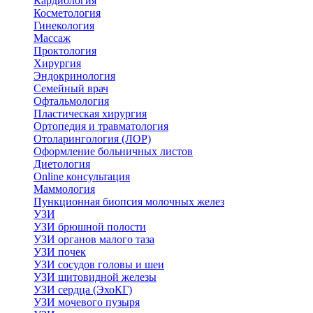
Кардиология
Косметология
Гинекология
Массаж
Проктология
Хирургия
Эндокринология
Семейный врач
Офтальмология
Пластическая хирургия
Ортопедия и травматология
Отоларингология (ЛОР)
Оформление больничных листов
Диетология
Online консультация
Маммология
Пункционная биопсия молочных желез
УЗИ
УЗИ брюшной полости
УЗИ органов малого таза
УЗИ почек
УЗИ сосудов головы и шеи
УЗИ щитовидной железы
УЗИ сердца (ЭхоКГ)
УЗИ мочевого пузыря