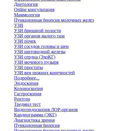
Диетология
Online консультация
Маммология
Пункционная биопсия молочных желез
УЗИ
УЗИ брюшной полости
УЗИ органов малого таза
УЗИ почек
УЗИ сосудов головы и шеи
УЗИ щитовидной железы
УЗИ сердца (ЭхоКГ)
УЗИ мочевого пузыря
УЗИ простаты
УЗИ вен нижних конечностей
Подробнее...
Эндоскопия
Колоноскопия
Гастроскопия
Рентген
Тредмил тест
Видеоэндоскопия ЛОР-органов
Кардиограмма (ЭКГ)
Диагностика зрения
Пункционная биопсия
Пункционная биопсия молочных желез