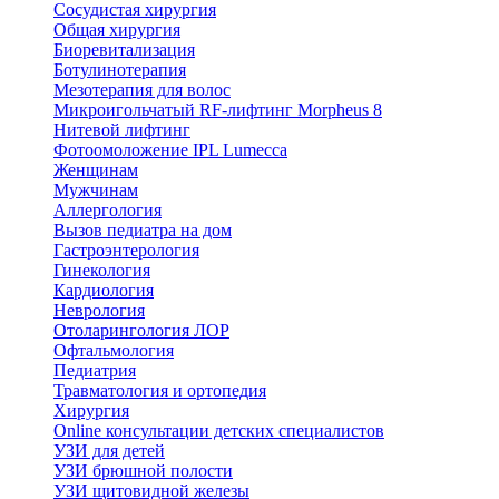
Сосудистая хирургия
Общая хирургия
Биоревитализация
Ботулинотерапия
Мезотерапия для волос
Микроигольчатый RF-лифтинг Morpheus 8
Нитевой лифтинг
Фотоомоложение IPL Lumecca
Женщинам
Мужчинам
Аллергология
Вызов педиатра на дом
Гастроэнтерология
Гинекология
Кардиология
Неврология
Отоларингология ЛОР
Офтальмология
Педиатрия
Травматология и ортопедия
Хирургия
Online консультации детских специалистов
УЗИ для детей
УЗИ брюшной полости
УЗИ щитовидной железы