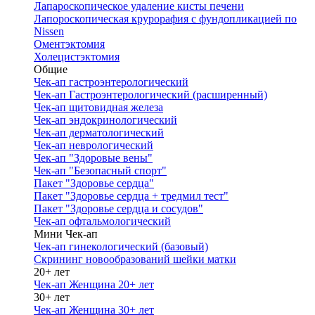
Лапароскопическое удаление кисты печени
Лапороскопическая крурорафия с фундопликацией по
Nissen
Оментэктомия
Холецистэктомия
Общие
Чек-ап гастроэнтерологический
Чек-ап Гастроэнтерологический (расширенный)
Чек-ап щитовидная железа
Чек-ап эндокринологический
Чек-ап дерматологический
Чек-ап неврологический
Чек-ап "Здоровые вены"
Чек-ап "Безопасный спорт"
Пакет "Здоровье сердца"
Пакет "Здоровье сердца + тредмил тест"
Пакет "Здоровье сердца и сосудов"
Чек-ап офтальмологический
Мини Чек-ап
Чек-ап гинекологический (базовый)
Скрининг новообразований шейки матки
20+ лет
Чек-ап Женщина 20+ лет
30+ лет
Чек-ап Женщина 30+ лет