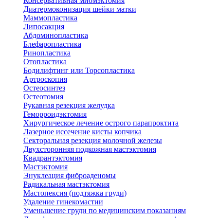
Консервативная миомэктомия
Диатермоконизация шейки матки
Маммопластика
Липосакция
Абдоминопластика
Блефаропластика
Ринопластика
Отопластика
Бодилифтинг или Торсопластика
Артроскопия
Остеосинтез
Остеотомия
Рукавная резекция желудка
Геморроидэктомия
Хирургическое лечение острого парапроктита
Лазерное иссечение кисты копчика
Секторальная резекция молочной железы
Двухсторонняя подкожная мастэктомия
Квадрантэктомия
Мастэктомия
Энуклеация фиброаденомы
Радикальная мастэктомия
Мастопексия (подтяжка груди)
Удаление гинекомастии
Уменьшение груди по медицинским показаниям