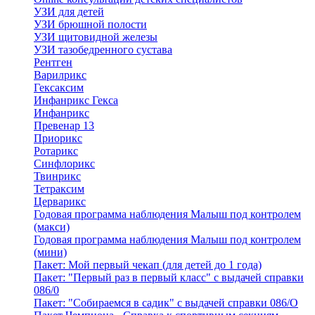
УЗИ для детей
УЗИ брюшной полости
УЗИ щитовидной железы
УЗИ тазобедренного сустава
Рентген
Варилрикс
Гексаксим
Инфанрикс Гекса
Инфанрикс
Превенар 13
Приорикс
Ротарикс
Синфлорикс
Твинрикс
Тетраксим
Церварикс
Годовая программа наблюдения Малыш под контролем
(макси)
Годовая программа наблюдения Малыш под контролем
(мини)
Пакет: Мой первый чекап (для детей до 1 года)
Пакет: "Первый раз в первый класс" с выдачей справки
086/0
Пакет: "Собираемся в садик" с выдачей справки 086/О