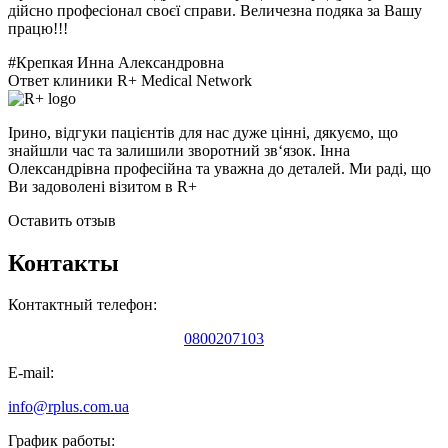
дійсно професіонал своєї справи. Величезна подяка за Вашу
працю!!!
#Крепкая Инна Александровна
Ответ клиники R+ Medical Network
Ірино, відгуки пацієнтів для нас дуже цінні, дякуємо, що
знайшли час та залишили зворотний зв‘язок. Інна
Олександрівна професійна та уважна до деталей. Ми раді, що
Ви задоволені візитом в R+
Оставить отзыв
Контакты
Контактный телефон:
0800207103
E-mail:
info@rplus.com.ua
График работы: