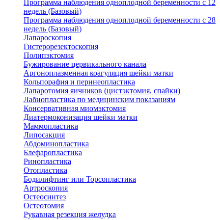
Программа наблюдения одноплодной беременности с 12
недель (Базовый)
Программа наблюдения одноплодной беременности с 28
недель (Базовый)
Лапароскопия
Гистерорезектоскопия
Полипэктомия
Бужирование цервикального канала
Аргоноплазменная коагуляция шейки матки
Кольпорафия и перинеопластика
Лапаротомия яичников (цистэктомия, спайки)
Лабиопластика по медицинским показаниям
Консервативная миомэктомия
Диатермоконизация шейки матки
Маммопластика
Липосакция
Абдоминопластика
Блефаропластика
Ринопластика
Отопластика
Бодилифтинг или Торсопластика
Артроскопия
Остеосинтез
Остеотомия
Рукавная резекция желудка