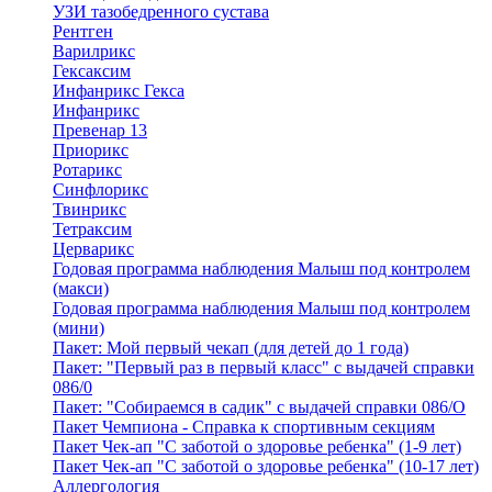
УЗИ тазобедренного сустава
Рентген
Варилрикс
Гексаксим
Инфанрикс Гекса
Инфанрикс
Превенар 13
Приорикс
Ротарикс
Синфлорикс
Твинрикс
Тетраксим
Церварикс
Годовая программа наблюдения Малыш под контролем
(макси)
Годовая программа наблюдения Малыш под контролем
(мини)
Пакет: Мой первый чекап (для детей до 1 года)
Пакет: "Первый раз в первый класс" с выдачей справки
086/0
Пакет: "Собираемся в садик" с выдачей справки 086/О
Пакет Чемпиона - Справка к спортивным секциям
Пакет Чек-ап "С заботой о здоровье ребенка" (1-9 лет)
Пакет Чек-ап "С заботой о здоровье ребенка" (10-17 лет)
Аллергология