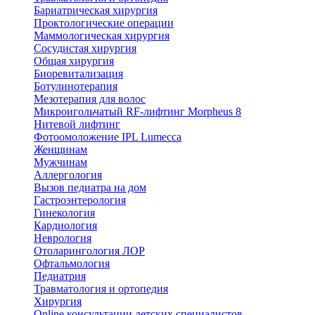
Бариатрическая хирургия
Проктологические операции
Маммологическая хирургия
Сосудистая хирургия
Общая хирургия
Биоревитализация
Ботулинотерапия
Мезотерапия для волос
Микроигольчатый RF-лифтинг Morpheus 8
Нитевой лифтинг
Фотоомоложение IPL Lumecca
Женщинам
Мужчинам
Аллергология
Вызов педиатра на дом
Гастроэнтерология
Гинекология
Кардиология
Неврология
Отоларингология ЛОР
Офтальмология
Педиатрия
Травматология и ортопедия
Хирургия
Online консультации детских специалистов