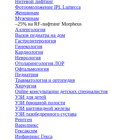
Нитевой лифтинг
Фотоомоложение IPL Lumecca
Женщинам
Мужчинам
–25% на RF-лифтинг Morpheus
Аллергология
Вызов педиатра на дом
Гастроэнтерология
Гинекология
Кардиология
Неврология
Отоларингология ЛОР
Офтальмология
Педиатрия
Травматология и ортопедия
Хирургия
Online консультации детских специалистов
УЗИ для детей
УЗИ брюшной полости
УЗИ щитовидной железы
УЗИ тазобедренного сустава
Рентген
Варилрикс
Гексаксим
Инфанрикс Гекса