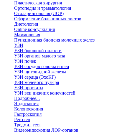
Пластическая хирургия
Ортопедия и травматология
Отоларингология (ЛОР)
Оформление больничных листов
Диетология
Online консультация
Маммология
Пункционная биопсия молочных желез
УЗИ
УЗИ брюшной полости
УЗИ органов малого таза
УЗИ почек
УЗИ сосудов головы и шеи
УЗИ щитовидной железы
УЗИ сердца (ЭхоКГ)
УЗИ мочевого пузыря
УЗИ простаты
УЗИ вен нижних конечностей
Подробнее...
Эндоскопия
Колоноскопия
Гастроскопия
Рентген
Тредмил тест
Видеоэндоскопия ЛОР-органов