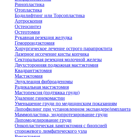
Ринопластика
Отопластика
Бодилифтинг или Торсопластика
Артроскопия
Остеосинтез
Остеотомия
Рукавная резекция желудка
Геморроидэктомия
Хирургическое лечение острого парапроктита
Лазерное иссечение кисты копчика
Секторальная резекция молочной железы
Двухсторонняя подкожная мастэктомия
Квадрантэктомия
Мастэктомия
Энуклеация фиброаденомы
Радикальная мастэктомия
Мастопексия (подтяжка груди)
Удаление гинекомастии
Уменьшение груди по медицинским показаниям
Липофилинг при установленном экспандере/импланта
Маммопластика, эндопротезирование груди
Липомоделирование груди
Онкопластическая лампэктомия с биопсией
сторожевого лимфатического узла
Венэктомия