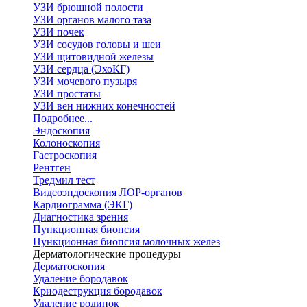
УЗИ брюшной полости
УЗИ органов малого таза
УЗИ почек
УЗИ сосудов головы и шеи
УЗИ щитовидной железы
УЗИ сердца (ЭхоКГ)
УЗИ мочевого пузыря
УЗИ простаты
УЗИ вен нижних конечностей
Подробнее...
Эндоскопия
Колоноскопия
Гастроскопия
Рентген
Тредмил тест
Видеоэндоскопия ЛОР-органов
Кардиограмма (ЭКГ)
Диагностика зрения
Пункционная биопсия
Пункционная биопсия молочных желез
Дерматологические процедуры
Дерматоскопия
Удаление бородавок
Криодеструкция бородавок
Удаление родинок