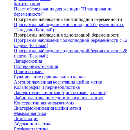
Фототерапия
Пакет обследования для женщин "Планирование
беременности"
Программы наблюдения многоплодной беременности
Программа наблюдения многоплодной беременности с
12 недель (Базовый)
Программы наблюдения одноплодной беременности
Программа наблюдения одноплодной беременности с 12
недель (Базовый)
Программа наблюдения одноплодной беременности с 28
недель (Базовый)
Лапароскопия
Гистерорезектоскопия
Полипэктомия
Бужирование цервикального канала
Аргоноплазменная коагуляция шейки матки
Кольпорафия и перинеопластика
Лапаротомия яичников (цистэктомия, спайки)
Лабиопластика по медицинским показаниям
Консервативная миомэктомия
Диатермоконизация шейки матки
Маммопластика
Липосакция
Абдоминопластика
Блефаропластика