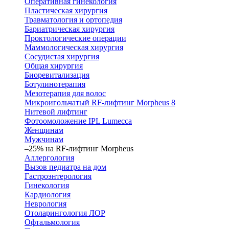
Оперативная гинекология
Пластическая хирургия
Травматология и ортопедия
Бариатрическая хирургия
Проктологические операции
Маммологическая хирургия
Сосудистая хирургия
Общая хирургия
Биоревитализация
Ботулинотерапия
Мезотерапия для волос
Микроигольчатый RF-лифтинг Morpheus 8
Нитевой лифтинг
Фотоомоложение IPL Lumecca
Женщинам
Мужчинам
–25% на RF-лифтинг Morpheus
Аллергология
Вызов педиатра на дом
Гастроэнтерология
Гинекология
Кардиология
Неврология
Отоларингология ЛОР
Офтальмология