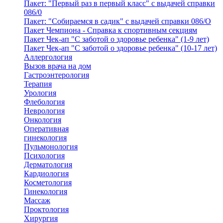
Пакет: "Первый раз в первый класс" с выдачей справки
086/0
Пакет: "Собираемся в садик" с выдачей справки 086/О
Пакет Чемпиона - Справка к спортивным секциям
Пакет Чек-ап "С заботой о здоровье ребенка" (1-9 лет)
Пакет Чек-ап "С заботой о здоровье ребенка" (10-17 лет)
Аллергология
Вызов врача на дом
Гастроэнтерология
Терапия
Урология
Флебология
Неврология
Онкология
Оперативная
гинекология
Пульмонология
Психология
Дерматология
Кардиология
Косметология
Гинекология
Массаж
Проктология
Хирургия