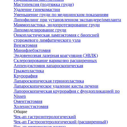
Мастопексия (подтяжка груди)
Удаление гинекомастии
Уменьшение груди по медицинским показаниям
Липофилинг при установленном экспандере/импланта
Маммопластика, эндопротезирование груди
Липомоделирование груди
Онкопластическая лампэктомия с биопсией
сторожевого лимфатического узла
Венэктомия
Минифлебэктомия
Эндовенозная лазерная коагуляция (ЭВЛК)
Склерозирование варикозно расширенных
Аппендэктомия лапароскопическая
Грыжепластика
Крурорафия
Лапароскопическая герниопластика
Лапароскопическое удаление кисты печени
Лапороскопическая крурорафия с фундопликацией по
Nissen
Оментэктомия
Холецистэктомия
Общие
Чек-ап гастроэнтерологический
Чек-ап Гастроэнтерологический (расширенный)
Чек-ап щитовидная железа