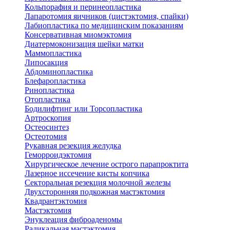
Кольпорафия и перинеопластика
Лапаротомия яичников (цистэктомия, спайки)
Лабиопластика по медицинским показаниям
Консервативная миомэктомия
Диатермоконизация шейки матки
Маммопластика
Липосакция
Абдоминопластика
Блефаропластика
Ринопластика
Отопластика
Бодилифтинг или Торсопластика
Артроскопия
Остеосинтез
Остеотомия
Рукавная резекция желудка
Геморроидэктомия
Хирургическое лечение острого парапроктита
Лазерное иссечение кисты копчика
Секторальная резекция молочной железы
Двухсторонняя подкожная мастэктомия
Квадрантэктомия
Мастэктомия
Энуклеация фиброаденомы
Радикальная мастэктомия