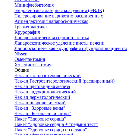
Минифлебэктомия
Эндовенозная лазерная коагуляция (ЭВЛК)
Склерозирование варикозно расширенных
Аппендэктомия лапароскопическая
Грыжепластика
Крурорафия
Лапароскопическая герниопластика
Лапароскопическое удаление кисты печени
Лапороскопическая крурорафия с фундопликацией по
Nissen
Оментэктомия
Холецистэктомия
Общие
Чек-ап гастроэнтерологический
Чек-ап Гастроэнтерологический (расширенный)
Чек-ап щитовидная железа
Чек-ап эндокринологический
Чек-ап дерматологический
Чек-ап неврологический
Чек-ап "Здоровые вены"
Чек-ап "Безопасный спорт"
Пакет "Здоровье сердца"
Пакет "Здоровье сердца + тредмил тест"
Пакет "Здоровье сердца и сосудов"