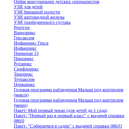
Online консультации детских специалистов
УЗИ для детей
УЗИ брюшной полости
УЗИ щитовидной железы
УЗИ тазобедренного сустава
Рентген
Варилрикс
Гексаксим
Инфанрикс Гекса
Инфанрикс
Превенар 13
Приорикс
Ротарикс
Синфлорикс
Твинрикс
Тетраксим
Церварикс
Годовая программа наблюдения Малыш под контролем
(макси)
Годовая программа наблюдения Малыш под контролем
(мини)
Пакет: Мой первый чекап (для детей до 1 года)
Пакет: "Первый раз в первый класс" с выдачей справки
086/0
Пакет: "Собираемся в садик" с выдачей справки 086/О