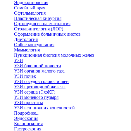
Эндокринология
Семейный врач
Офтальмология
Пластическая хирургия
Ортопедия и травматология
Отоларингология (ЛОР)
Оформление больничных листов
Диетология
Online консультация
Маммология
Пункционная биопсия молочных желез
УЗИ
УЗИ брюшной полости
УЗИ органов малого таза
УЗИ почек
УЗИ сосудов головы и шеи
УЗИ щитовидной железы
УЗИ сердца (ЭхоКГ)
УЗИ мочевого пузыря
УЗИ простаты
УЗИ вен нижних конечностей
Подробнее...
Эндоскопия
Колоноскопия
Гастроскопия