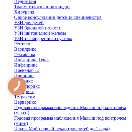
Педиатрия
Травматология и ортопедия
Хирургия
Online консультации детских специалистов
УЗИ для детей
УЗИ брюшной полости
УЗИ щитовидной железы
УЗИ тазобедренного сустава
Рентген
Варилрикс
Гексаксим
Инфанрикс Гекса
Инфанрикс
Превенар 13
Приорикс
Ротарикс
Синфлорикс
Твинрикс
Тетраксим
Церварикс
Годовая программа наблюдения Малыш под контролем
(макси)
Годовая программа наблюдения Малыш под контролем
(мини)
Пакет: Мой первый чекап (для детей до 1 года)