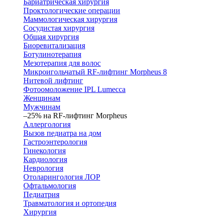
Бариатрическая хирургия
Проктологические операции
Маммологическая хирургия
Сосудистая хирургия
Общая хирургия
Биоревитализация
Ботулинотерапия
Мезотерапия для волос
Микроигольчатый RF-лифтинг Morpheus 8
Нитевой лифтинг
Фотоомоложение IPL Lumecca
Женщинам
Мужчинам
–25% на RF-лифтинг Morpheus
Аллергология
Вызов педиатра на дом
Гастроэнтерология
Гинекология
Кардиология
Неврология
Отоларингология ЛОР
Офтальмология
Педиатрия
Травматология и ортопедия
Хирургия