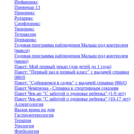
Инфанрикс
Превенар 13
Приорикс
Ротарикс
Синфлорикс
Твинрикс
Тетраксим
Церварикс
Годовая программа наблюдения Малыш под контролем
(макси)
Годовая программа наблюдения Малыш под контролем
(мини)
Пакет: Мой первый чекап (для детей до 1 года)
Пакет: "Первый раз в первый класс" с выдачей справки
086/0
Пакет: "Собираемся в садик" с выдачей справки 086/О
Пакет Чемпиона - Справка к спортивным секциям
Пакет Чек-ап "С заботой о здоровье ребенка" (1-9 лет)
Пакет Чек-ап "С заботой о здоровье ребенка" (10-17 лет)
Аллергология
Вызов врача на дом
Гастроэнтерология
Терапия
Урология
Флебология