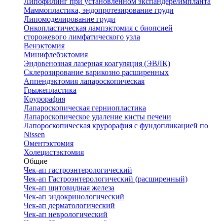
Липофилинг при установленном экспандере/импланта
Маммопластика, эндопротезирование груди
Липомоделирование груди
Онкопластическая лампэктомия с биопсией
сторожевого лимфатического узла
Венэктомия
Минифлебэктомия
Эндовенозная лазерная коагуляция (ЭВЛК)
Склерозирование варикозно расширенных
Аппендэктомия лапароскопическая
Грыжепластика
Крурорафия
Лапароскопическая герниопластика
Лапароскопическое удаление кисты печени
Лапороскопическая крурорафия с фундопликацией по
Nissen
Оментэктомия
Холецистэктомия
Общие
Чек-ап гастроэнтерологический
Чек-ап Гастроэнтерологический (расширенный)
Чек-ап щитовидная железа
Чек-ап эндокринологический
Чек-ап дерматологический
Чек-ап неврологический