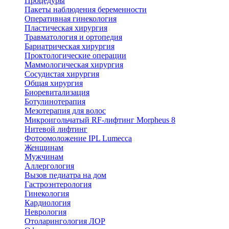
Процедуры
Пакеты наблюдения беременности
Оперативная гинекология
Пластическая хирургия
Травматология и ортопедия
Бариатрическая хирургия
Проктологические операции
Маммологическая хирургия
Сосудистая хирургия
Общая хирургия
Биоревитализация
Ботулинотерапия
Мезотерапия для волос
Микроигольчатый RF-лифтинг Morpheus 8
Нитевой лифтинг
Фотоомоложение IPL Lumecca
Женщинам
Мужчинам
Аллергология
Вызов педиатра на дом
Гастроэнтерология
Гинекология
Кардиология
Неврология
Отоларингология ЛОР