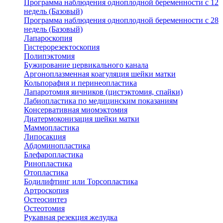
Программа наблюдения одноплодной беременности с 12
недель (Базовый)
Программа наблюдения одноплодной беременности с 28
недель (Базовый)
Лапароскопия
Гистерорезектоскопия
Полипэктомия
Бужирование цервикального канала
Аргоноплазменная коагуляция шейки матки
Кольпорафия и перинеопластика
Лапаротомия яичников (цистэктомия, спайки)
Лабиопластика по медицинским показаниям
Консервативная миомэктомия
Диатермоконизация шейки матки
Маммопластика
Липосакция
Абдоминопластика
Блефаропластика
Ринопластика
Отопластика
Бодилифтинг или Торсопластика
Артроскопия
Остеосинтез
Остеотомия
Рукавная резекция желудка