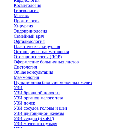
Кардиология
Косметология
Гинекология
Массаж
Проктология
Хирургия
Эндокринология
Семейный врач
Офтальмология
Пластическая хирургия
Ортопедия и травматология
Отоларингология (ЛОР)
Оформление больничных листов
Диетология
Online консультация
Маммология
Пункционная биопсия молочных желез
УЗИ
УЗИ брюшной полости
УЗИ органов малого таза
УЗИ почек
УЗИ сосудов головы и шеи
УЗИ щитовидной железы
УЗИ сердца (ЭхоКГ)
УЗИ мочевого пузыря