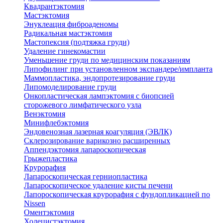
Квадрантэктомия
Мастэктомия
Энуклеация фиброаденомы
Радикальная мастэктомия
Мастопексия (подтяжка груди)
Удаление гинекомастии
Уменьшение груди по медицинским показаниям
Липофилинг при установленном экспандере/импланта
Маммопластика, эндопротезирование груди
Липомоделирование груди
Онкопластическая лампэктомия с биопсией
сторожевого лимфатического узла
Венэктомия
Минифлебэктомия
Эндовенозная лазерная коагуляция (ЭВЛК)
Склерозирование варикозно расширенных
Аппендэктомия лапароскопическая
Грыжепластика
Крурорафия
Лапароскопическая герниопластика
Лапароскопическое удаление кисты печени
Лапороскопическая крурорафия с фундопликацией по
Nissen
Оментэктомия
Холецистэктомия