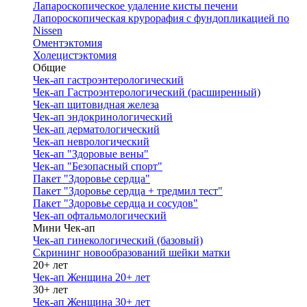
Лапароскопическое удаление кисты печени
Лапороскопическая крурорафия с фундопликацией по
Nissen
Оментэктомия
Холецистэктомия
Общие
Чек-ап гастроэнтерологический
Чек-ап Гастроэнтерологический (расширенный)
Чек-ап щитовидная железа
Чек-ап эндокринологический
Чек-ап дерматологический
Чек-ап неврологический
Чек-ап "Здоровые вены"
Чек-ап "Безопасный спорт"
Пакет "Здоровье сердца"
Пакет "Здоровье сердца + тредмил тест"
Пакет "Здоровье сердца и сосудов"
Чек-ап офтальмологический
Мини Чек-ап
Чек-ап гинекологический (базовый)
Скрининг новообразований шейки матки
20+ лет
Чек-ап Женщина 20+ лет
30+ лет
Чек-ап Женщина 30+ лет