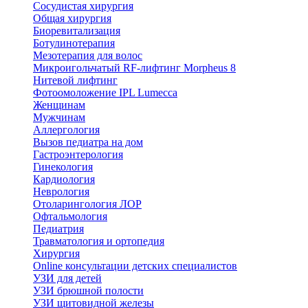
Сосудистая хирургия
Общая хирургия
Биоревитализация
Ботулинотерапия
Мезотерапия для волос
Микроигольчатый RF-лифтинг Morpheus 8
Нитевой лифтинг
Фотоомоложение IPL Lumecca
Женщинам
Мужчинам
Аллергология
Вызов педиатра на дом
Гастроэнтерология
Гинекология
Кардиология
Неврология
Отоларингология ЛОР
Офтальмология
Педиатрия
Травматология и ортопедия
Хирургия
Online консультации детских специалистов
УЗИ для детей
УЗИ брюшной полости
УЗИ щитовидной железы