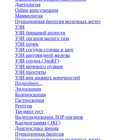
Диетология
Online консультация
Маммология
Пункционная биопсия молочных желез
УЗИ
УЗИ брюшной полости
УЗИ органов малого таза
УЗИ почек
УЗИ сосудов головы и шеи
УЗИ щитовидной железы
УЗИ сердца (ЭхоКГ)
УЗИ мочевого пузыря
УЗИ простаты
УЗИ вен нижних конечностей
Подробнее...
Эндоскопия
Колоноскопия
Гастроскопия
Рентген
Тредмил тест
Видеоэндоскопия ЛОР-органов
Кардиограмма (ЭКГ)
Диагностика зрения
Пункционная биопсия
Пункционная биопсия молочных желез