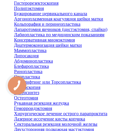
Гистерорезектоскопия
Полипэктомия
Бужирование цервикального канала
Аргоноплазменная коагуляция шейки матки
Кольпорафия и перинеопластика
Лапаротомия яичников (цистэктомия, спайки)
Лабиопластика по медицинским показаниям
Консервативная миомэктомия
Диатермоконизация шейки матки
Маммопластика
Липосакция
Абдоминопластика
Блефаропластика
Ринопластика
Отопластика
Бодилифтинг или Торсопластика
Артроскопия
Остеосинтез
Остеотомия
Рукавная резекция желудка
Геморроидэктомия
Хирургическое лечение острого парапроктита
Лазерное иссечение кисты копчика
Секторальная резекция молочной железы
Двухсторонняя подкожная мастэктомия