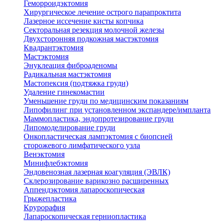
Геморроидэктомия
Хирургическое лечение острого парапроктита
Лазерное иссечение кисты копчика
Секторальная резекция молочной железы
Двухсторонняя подкожная мастэктомия
Квадрантэктомия
Мастэктомия
Энуклеация фиброаденомы
Радикальная мастэктомия
Мастопексия (подтяжка груди)
Удаление гинекомастии
Уменьшение груди по медицинским показаниям
Липофилинг при установленном экспандере/импланта
Маммопластика, эндопротезирование груди
Липомоделирование груди
Онкопластическая лампэктомия с биопсией
сторожевого лимфатического узла
Венэктомия
Минифлебэктомия
Эндовенозная лазерная коагуляция (ЭВЛК)
Склерозирование варикозно расширенных
Аппендэктомия лапароскопическая
Грыжепластика
Крурорафия
Лапароскопическая герниопластика