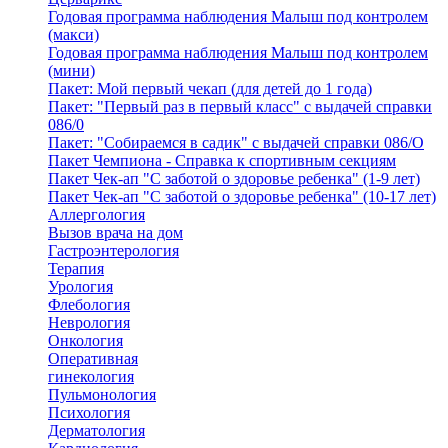
Годовая программа наблюдения Малыш под контролем
(макси)
Годовая программа наблюдения Малыш под контролем
(мини)
Пакет: Мой первый чекап (для детей до 1 года)
Пакет: "Первый раз в первый класс" с выдачей справки
086/0
Пакет: "Собираемся в садик" с выдачей справки 086/О
Пакет Чемпиона - Справка к спортивным секциям
Пакет Чек-ап "С заботой о здоровье ребенка" (1-9 лет)
Пакет Чек-ап "С заботой о здоровье ребенка" (10-17 лет)
Аллергология
Вызов врача на дом
Гастроэнтерология
Терапия
Урология
Флебология
Неврология
Онкология
Оперативная
гинекология
Пульмонология
Психология
Дерматология