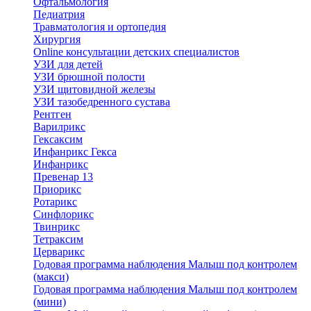
Офтальмология
Педиатрия
Травматология и ортопедия
Хирургия
Online консультации детских специалистов
УЗИ для детей
УЗИ брюшной полости
УЗИ щитовидной железы
УЗИ тазобедренного сустава
Рентген
Варилрикс
Гексаксим
Инфанрикс Гекса
Инфанрикс
Превенар 13
Приорикс
Ротарикс
Синфлорикс
Твинрикс
Тетраксим
Церварикс
Годовая программа наблюдения Малыш под контролем
(макси)
Годовая программа наблюдения Малыш под контролем
(мини)