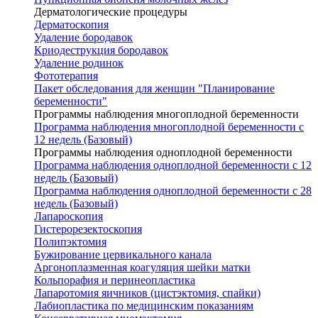
Дерматологические процедуры
Дерматоскопия
Удаление бородавок
Криодеструкция бородавок
Удаление родинок
Фототерапия
Пакет обследования для женщин "Планирование
беременности"
Программы наблюдения многоплодной беременности
Программа наблюдения многоплодной беременности с
12 недель (Базовый)
Программы наблюдения одноплодной беременности
Программа наблюдения одноплодной беременности с 12
недель (Базовый)
Программа наблюдения одноплодной беременности с 28
недель (Базовый)
Лапароскопия
Гистерорезектоскопия
Полипэктомия
Бужирование цервикального канала
Аргоноплазменная коагуляция шейки матки
Кольпорафия и перинеопластика
Лапаротомия яичников (цистэктомия, спайки)
Лабиопластика по медицинским показаниям