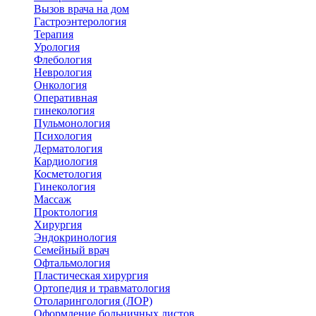
Вызов врача на дом
Гастроэнтерология
Терапия
Урология
Флебология
Неврология
Онкология
Оперативная
гинекология
Пульмонология
Психология
Дерматология
Кардиология
Косметология
Гинекология
Массаж
Проктология
Хирургия
Эндокринология
Семейный врач
Офтальмология
Пластическая хирургия
Ортопедия и травматология
Отоларингология (ЛОР)
Оформление больничных листов