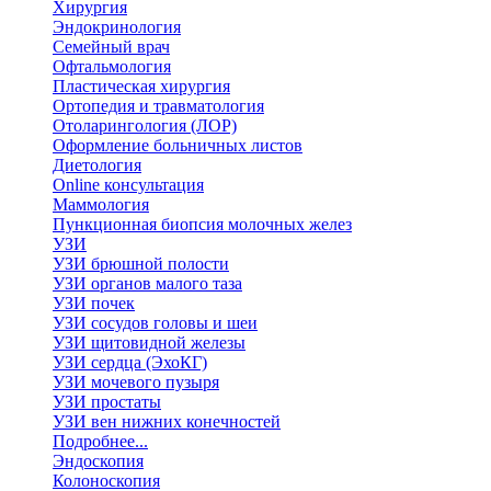
Хирургия
Эндокринология
Семейный врач
Офтальмология
Пластическая хирургия
Ортопедия и травматология
Отоларингология (ЛОР)
Оформление больничных листов
Диетология
Online консультация
Маммология
Пункционная биопсия молочных желез
УЗИ
УЗИ брюшной полости
УЗИ органов малого таза
УЗИ почек
УЗИ сосудов головы и шеи
УЗИ щитовидной железы
УЗИ сердца (ЭхоКГ)
УЗИ мочевого пузыря
УЗИ простаты
УЗИ вен нижних конечностей
Подробнее...
Эндоскопия
Колоноскопия