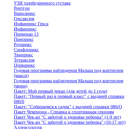
УЗИ тазобедренного сустава
Рентген
Варилрикс
Гексаксим
Инфанрикс Гекса
Инфанрикс
Превенар 13
Приорикс
Ротарикс
Синфлорикс
Твинрикс
Тетраксим
Церварикс
Годовая программа наблюдения Малыш под контролем
(макси)
Годовая программа наблюдения Малыш под контролем
(мини)
Пакет: Мой первый чекап (для детей до 1 года)
Пакет: "Первый раз в первый класс" с выдачей справки
086/0
Пакет: "Собираемся в садик" с выдачей справки 086/О
Пакет Чемпиона - Справка к спортивным секциям
Пакет Чек-ап "С заботой о здоровье ребенка" (1-9 лет)
Пакет Чек-ап "С заботой о здоровье ребенка" (10-17 лет)
Аллергология