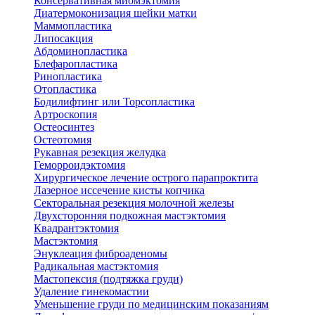
Консервативная миомэктомия
Диатермоконизация шейки матки
Маммопластика
Липосакция
Абдоминопластика
Блефаропластика
Ринопластика
Отопластика
Бодилифтинг или Торсопластика
Артроскопия
Остеосинтез
Остеотомия
Рукавная резекция желудка
Геморроидэктомия
Хирургическое лечение острого парапроктита
Лазерное иссечение кисты копчика
Секторальная резекция молочной железы
Двухсторонняя подкожная мастэктомия
Квадрантэктомия
Мастэктомия
Энуклеация фиброаденомы
Радикальная мастэктомия
Мастопексия (подтяжка груди)
Удаление гинекомастии
Уменьшение груди по медицинским показаниям