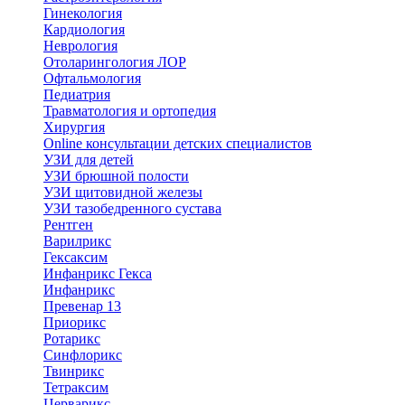
Гинекология
Кардиология
Неврология
Отоларингология ЛОР
Офтальмология
Педиатрия
Травматология и ортопедия
Хирургия
Online консультации детских специалистов
УЗИ для детей
УЗИ брюшной полости
УЗИ щитовидной железы
УЗИ тазобедренного сустава
Рентген
Варилрикс
Гексаксим
Инфанрикс Гекса
Инфанрикс
Превенар 13
Приорикс
Ротарикс
Синфлорикс
Твинрикс
Тетраксим
Церварикс