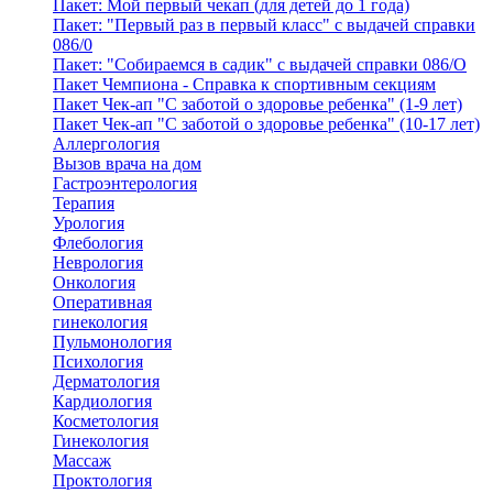
Пакет: Мой первый чекап (для детей до 1 года)
Пакет: "Первый раз в первый класс" с выдачей справки
086/0
Пакет: "Собираемся в садик" с выдачей справки 086/О
Пакет Чемпиона - Справка к спортивным секциям
Пакет Чек-ап "С заботой о здоровье ребенка" (1-9 лет)
Пакет Чек-ап "С заботой о здоровье ребенка" (10-17 лет)
Аллергология
Вызов врача на дом
Гастроэнтерология
Терапия
Урология
Флебология
Неврология
Онкология
Оперативная
гинекология
Пульмонология
Психология
Дерматология
Кардиология
Косметология
Гинекология
Массаж
Проктология