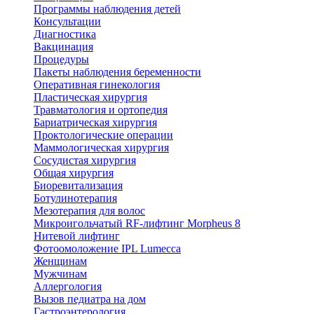
Программы наблюдения детей
Консультации
Диагностика
Вакцинация
Процедуры
Пакеты наблюдения беременности
Оперативная гинекология
Пластическая хирургия
Травматология и ортопедия
Бариатрическая хирургия
Проктологические операции
Маммологическая хирургия
Сосудистая хирургия
Общая хирургия
Биоревитализация
Ботулинотерапия
Мезотерапия для волос
Микроигольчатый RF-лифтинг Morpheus 8
Нитевой лифтинг
Фотоомоложение IPL Lumecca
Женщинам
Мужчинам
Аллергология
Вызов педиатра на дом
Гастроэнтерология