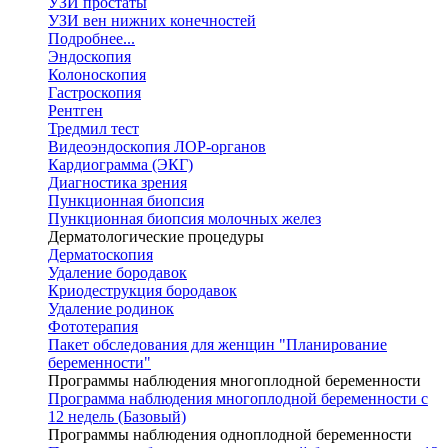
УЗИ простаты
УЗИ вен нижних конечностей
Подробнее...
Эндоскопия
Колоноскопия
Гастроскопия
Рентген
Тредмил тест
Видеоэндоскопия ЛОР-органов
Кардиограмма (ЭКГ)
Диагностика зрения
Пункционная биопсия
Пункционная биопсия молочных желез
Дерматологические процедуры
Дерматоскопия
Удаление бородавок
Криодеструкция бородавок
Удаление родинок
Фототерапия
Пакет обследования для женщин "Планирование
беременности"
Программы наблюдения многоплодной беременности
Программа наблюдения многоплодной беременности с
12 недель (Базовый)
Программы наблюдения одноплодной беременности