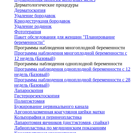
Дерматологические процедуры
Дерматоскопия
Удаление бородавок
Криодеструкция бородавок
Удаление родинок
Фототерапия
Пакет обследования для женщин "Планирование
беременности"
Программы наблюдения многоплодной беременности
Программа наблюдения многоплодной беременности с
12 недель (Базовый)
Программы наблюдения одноплодной беременности
Программа наблюдения одноплодной беременности с 12
недель (Базовый)
Программа наблюдения одноплодной беременности с 28
недель (Базовый)
Лапароскопия
Гистерорезектоскопия
Полипэктомия
Бужирование цервикального канала
Аргоноплазменная коагуляция шейки матки
Кольпорафия и перинеопластика
Лапаротомия яичников (цистэктомия, спайки)
Лабиопластика по медицинским показаниям