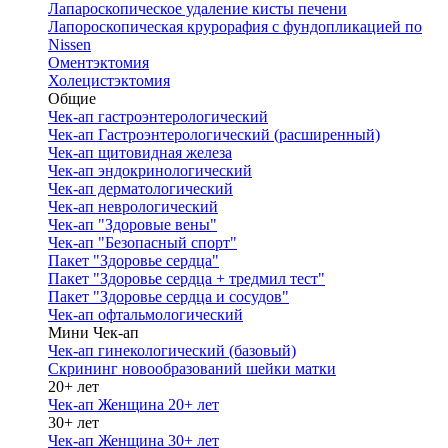
Лапароскопическое удаление кисты печени
Лапороскопическая крурорафия с фундопликацией по
Nissen
Оментэктомия
Холецистэктомия
Общие
Чек-ап гастроэнтерологический
Чек-ап Гастроэнтерологический (расширенный)
Чек-ап щитовидная железа
Чек-ап эндокринологический
Чек-ап дерматологический
Чек-ап неврологический
Чек-ап "Здоровые вены"
Чек-ап "Безопасный спорт"
Пакет "Здоровье сердца"
Пакет "Здоровье сердца + тредмил тест"
Пакет "Здоровье сердца и сосудов"
Чек-ап офтальмологический
Мини Чек-ап
Чек-ап гинекологический (базовый)
Скрининг новообразований шейки матки
20+ лет
Чек-ап Женщина 20+ лет
30+ лет
Чек-ап Женщина 30+ лет