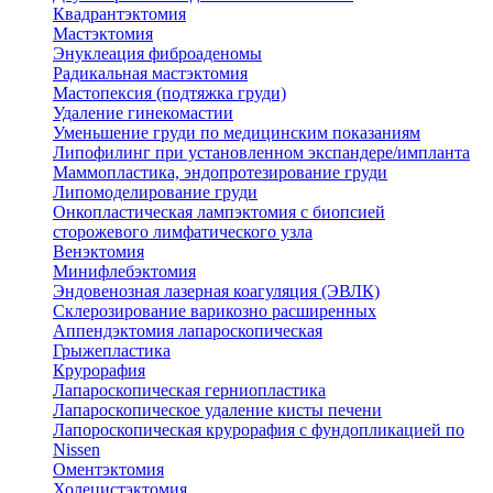
Квадрантэктомия
Мастэктомия
Энуклеация фиброаденомы
Радикальная мастэктомия
Мастопексия (подтяжка груди)
Удаление гинекомастии
Уменьшение груди по медицинским показаниям
Липофилинг при установленном экспандере/импланта
Маммопластика, эндопротезирование груди
Липомоделирование груди
Онкопластическая лампэктомия с биопсией
сторожевого лимфатического узла
Венэктомия
Минифлебэктомия
Эндовенозная лазерная коагуляция (ЭВЛК)
Склерозирование варикозно расширенных
Аппендэктомия лапароскопическая
Грыжепластика
Крурорафия
Лапароскопическая герниопластика
Лапароскопическое удаление кисты печени
Лапороскопическая крурорафия с фундопликацией по
Nissen
Оментэктомия
Холецистэктомия