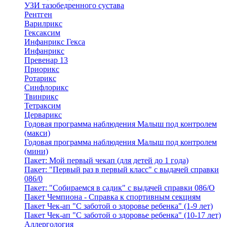
УЗИ тазобедренного сустава
Рентген
Варилрикс
Гексаксим
Инфанрикс Гекса
Инфанрикс
Превенар 13
Приорикс
Ротарикс
Синфлорикс
Твинрикс
Тетраксим
Церварикс
Годовая программа наблюдения Малыш под контролем
(макси)
Годовая программа наблюдения Малыш под контролем
(мини)
Пакет: Мой первый чекап (для детей до 1 года)
Пакет: "Первый раз в первый класс" с выдачей справки
086/0
Пакет: "Собираемся в садик" с выдачей справки 086/О
Пакет Чемпиона - Справка к спортивным секциям
Пакет Чек-ап "С заботой о здоровье ребенка" (1-9 лет)
Пакет Чек-ап "С заботой о здоровье ребенка" (10-17 лет)
Аллергология