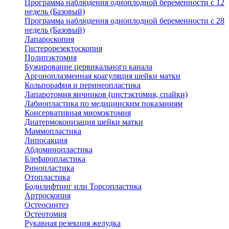
Программа наблюдения одноплодной беременности с 12
недель (Базовый)
Программа наблюдения одноплодной беременности с 28
недель (Базовый)
Лапароскопия
Гистерорезектоскопия
Полипэктомия
Бужирование цервикального канала
Аргоноплазменная коагуляция шейки матки
Кольпорафия и перинеопластика
Лапаротомия яичников (цистэктомия, спайки)
Лабиопластика по медицинским показаниям
Консервативная миомэктомия
Диатермоконизация шейки матки
Маммопластика
Липосакция
Абдоминопластика
Блефаропластика
Ринопластика
Отопластика
Бодилифтинг или Торсопластика
Артроскопия
Остеосинтез
Остеотомия
Рукавная резекция желудка