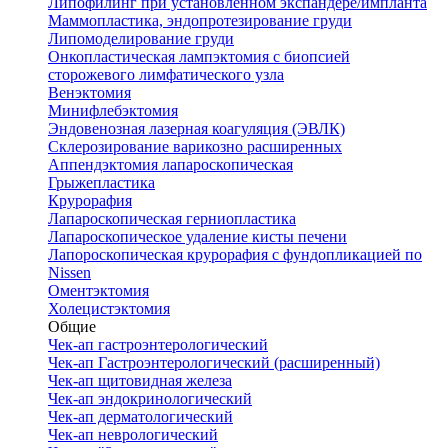
Липофилинг при установленном экспандере/импланта
Маммопластика, эндопротезирование груди
Липомоделирование груди
Онкопластическая лампэктомия с биопсией
сторожевого лимфатического узла
Венэктомия
Минифлебэктомия
Эндовенозная лазерная коагуляция (ЭВЛК)
Склерозирование варикозно расширенных
Аппендэктомия лапароскопическая
Грыжепластика
Крурорафия
Лапароскопическая герниопластика
Лапароскопическое удаление кисты печени
Лапороскопическая крурорафия с фундопликацией по
Nissen
Оментэктомия
Холецистэктомия
Общие
Чек-ап гастроэнтерологический
Чек-ап Гастроэнтерологический (расширенный)
Чек-ап щитовидная железа
Чек-ап эндокринологический
Чек-ап дерматологический
Чек-ап неврологический