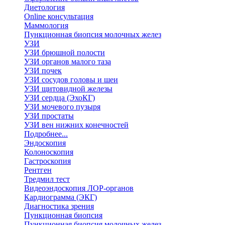
Диетология
Online консультация
Маммология
Пункционная биопсия молочных желез
УЗИ
УЗИ брюшной полости
УЗИ органов малого таза
УЗИ почек
УЗИ сосудов головы и шеи
УЗИ щитовидной железы
УЗИ сердца (ЭхоКГ)
УЗИ мочевого пузыря
УЗИ простаты
УЗИ вен нижних конечностей
Подробнее...
Эндоскопия
Колоноскопия
Гастроскопия
Рентген
Тредмил тест
Видеоэндоскопия ЛОР-органов
Кардиограмма (ЭКГ)
Диагностика зрения
Пункционная биопсия
Пункционная биопсия молочных желез