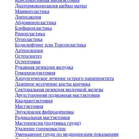
Консервативная миомэктомия
Диатермоконизация шейки матки
Маммопластика
Липосакция
Абдоминопластика
Блефаропластика
Ринопластика
Отопластика
Бодилифтинг или Торсопластика
Артроскопия
Остеосинтез
Остеотомия
Рукавная резекция желудка
Геморроидэктомия
Хирургическое лечение острого парапроктита
Лазерное иссечение кисты копчика
Секторальная резекция молочной железы
Двухсторонняя подкожная мастэктомия
Квадрантэктомия
Мастэктомия
Энуклеация фиброаденомы
Радикальная мастэктомия
Мастопексия (подтяжка груди)
Удаление гинекомастии
Уменьшение груди по медицинским показаниям