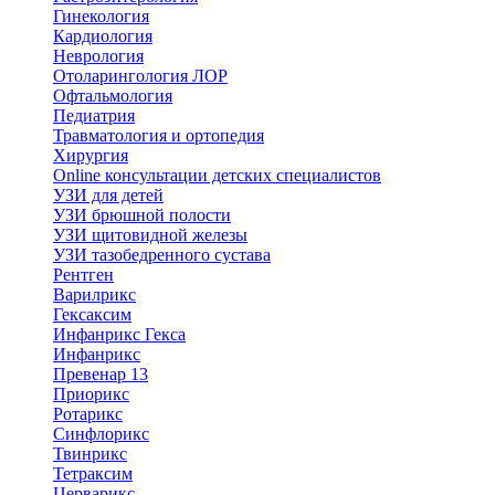
Гинекология
Кардиология
Неврология
Отоларингология ЛОР
Офтальмология
Педиатрия
Травматология и ортопедия
Хирургия
Online консультации детских специалистов
УЗИ для детей
УЗИ брюшной полости
УЗИ щитовидной железы
УЗИ тазобедренного сустава
Рентген
Варилрикс
Гексаксим
Инфанрикс Гекса
Инфанрикс
Превенар 13
Приорикс
Ротарикс
Синфлорикс
Твинрикс
Тетраксим
Церварикс