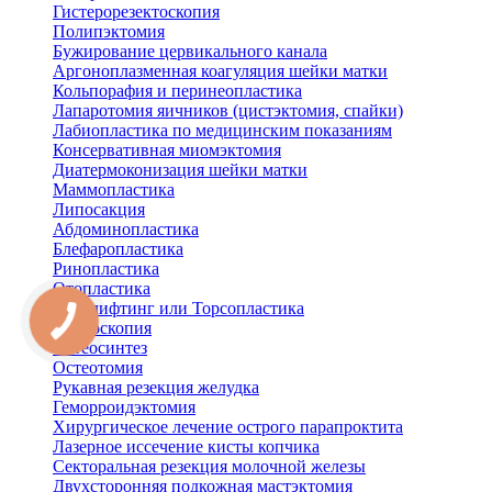
Гистерорезектоскопия
Полипэктомия
Бужирование цервикального канала
Аргоноплазменная коагуляция шейки матки
Кольпорафия и перинеопластика
Лапаротомия яичников (цистэктомия, спайки)
Лабиопластика по медицинским показаниям
Консервативная миомэктомия
Диатермоконизация шейки матки
Маммопластика
Липосакция
Абдоминопластика
Блефаропластика
Ринопластика
Отопластика
Бодилифтинг или Торсопластика
Артроскопия
Остеосинтез
Остеотомия
Рукавная резекция желудка
Геморроидэктомия
Хирургическое лечение острого парапроктита
Лазерное иссечение кисты копчика
Секторальная резекция молочной железы
Двухсторонняя подкожная мастэктомия