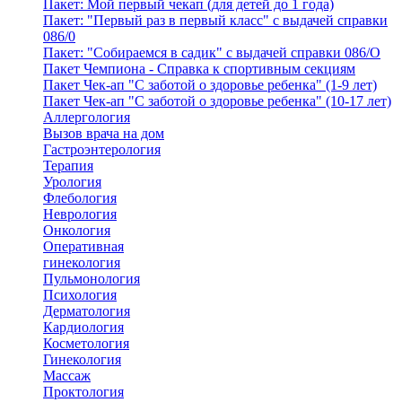
Пакет: Мой первый чекап (для детей до 1 года)
Пакет: "Первый раз в первый класс" с выдачей справки
086/0
Пакет: "Собираемся в садик" с выдачей справки 086/О
Пакет Чемпиона - Справка к спортивным секциям
Пакет Чек-ап "С заботой о здоровье ребенка" (1-9 лет)
Пакет Чек-ап "С заботой о здоровье ребенка" (10-17 лет)
Аллергология
Вызов врача на дом
Гастроэнтерология
Терапия
Урология
Флебология
Неврология
Онкология
Оперативная
гинекология
Пульмонология
Психология
Дерматология
Кардиология
Косметология
Гинекология
Массаж
Проктология