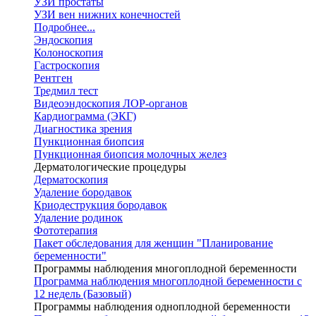
УЗИ простаты
УЗИ вен нижних конечностей
Подробнее...
Эндоскопия
Колоноскопия
Гастроскопия
Рентген
Тредмил тест
Видеоэндоскопия ЛОР-органов
Кардиограмма (ЭКГ)
Диагностика зрения
Пункционная биопсия
Пункционная биопсия молочных желез
Дерматологические процедуры
Дерматоскопия
Удаление бородавок
Криодеструкция бородавок
Удаление родинок
Фототерапия
Пакет обследования для женщин "Планирование
беременности"
Программы наблюдения многоплодной беременности
Программа наблюдения многоплодной беременности с
12 недель (Базовый)
Программы наблюдения одноплодной беременности