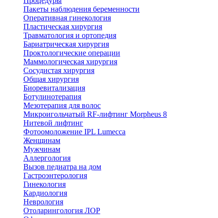
Процедуры
Пакеты наблюдения беременности
Оперативная гинекология
Пластическая хирургия
Травматология и ортопедия
Бариатрическая хирургия
Проктологические операции
Маммологическая хирургия
Сосудистая хирургия
Общая хирургия
Биоревитализация
Ботулинотерапия
Мезотерапия для волос
Микроигольчатый RF-лифтинг Morpheus 8
Нитевой лифтинг
Фотоомоложение IPL Lumecca
Женщинам
Мужчинам
Аллергология
Вызов педиатра на дом
Гастроэнтерология
Гинекология
Кардиология
Неврология
Отоларингология ЛОР