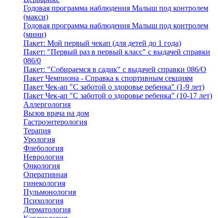
Годовая программа наблюдения Малыш под контролем
(макси)
Годовая программа наблюдения Малыш под контролем
(мини)
Пакет: Мой первый чекап (для детей до 1 года)
Пакет: "Первый раз в первый класс" с выдачей справки
086/0
Пакет: "Собираемся в садик" с выдачей справки 086/О
Пакет Чемпиона - Справка к спортивным секциям
Пакет Чек-ап "С заботой о здоровье ребенка" (1-9 лет)
Пакет Чек-ап "С заботой о здоровье ребенка" (10-17 лет)
Аллергология
Вызов врача на дом
Гастроэнтерология
Терапия
Урология
Флебология
Неврология
Онкология
Оперативная
гинекология
Пульмонология
Психология
Дерматология