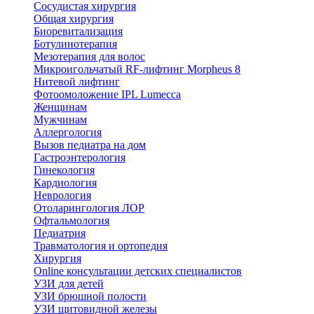
Сосудистая хирургия
Общая хирургия
Биоревитализация
Ботулинотерапия
Мезотерапия для волос
Микроигольчатый RF-лифтинг Morpheus 8
Нитевой лифтинг
Фотоомоложение IPL Lumecca
Женщинам
Мужчинам
Аллергология
Вызов педиатра на дом
Гастроэнтерология
Гинекология
Кардиология
Неврология
Отоларингология ЛОР
Офтальмология
Педиатрия
Травматология и ортопедия
Хирургия
Online консультации детских специалистов
УЗИ для детей
УЗИ брюшной полости
УЗИ щитовидной железы