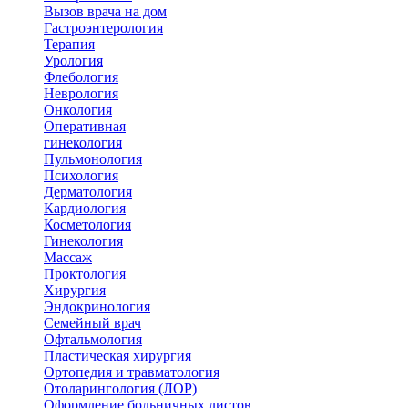
Вызов врача на дом
Гастроэнтерология
Терапия
Урология
Флебология
Неврология
Онкология
Оперативная
гинекология
Пульмонология
Психология
Дерматология
Кардиология
Косметология
Гинекология
Массаж
Проктология
Хирургия
Эндокринология
Семейный врач
Офтальмология
Пластическая хирургия
Ортопедия и травматология
Отоларингология (ЛОР)
Оформление больничных листов