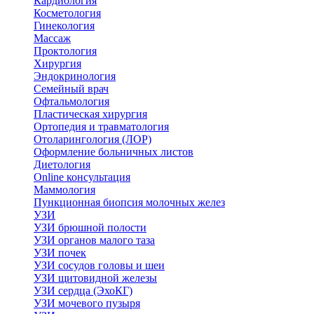
Кардиология
Косметология
Гинекология
Массаж
Проктология
Хирургия
Эндокринология
Семейный врач
Офтальмология
Пластическая хирургия
Ортопедия и травматология
Отоларингология (ЛОР)
Оформление больничных листов
Диетология
Online консультация
Маммология
Пункционная биопсия молочных желез
УЗИ
УЗИ брюшной полости
УЗИ органов малого таза
УЗИ почек
УЗИ сосудов головы и шеи
УЗИ щитовидной железы
УЗИ сердца (ЭхоКГ)
УЗИ мочевого пузыря