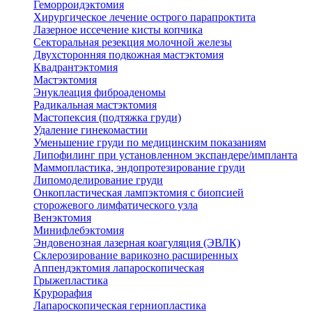
Геморроидэктомия
Хирургическое лечение острого парапроктита
Лазерное иссечение кисты копчика
Секторальная резекция молочной железы
Двухсторонняя подкожная мастэктомия
Квадрантэктомия
Мастэктомия
Энуклеация фиброаденомы
Радикальная мастэктомия
Мастопексия (подтяжка груди)
Удаление гинекомастии
Уменьшение груди по медицинским показаниям
Липофилинг при установленном экспандере/импланта
Маммопластика, эндопротезирование груди
Липомоделирование груди
Онкопластическая лампэктомия с биопсией
сторожевого лимфатического узла
Венэктомия
Минифлебэктомия
Эндовенозная лазерная коагуляция (ЭВЛК)
Склерозирование варикозно расширенных
Аппендэктомия лапароскопическая
Грыжепластика
Крурорафия
Лапароскопическая герниопластика