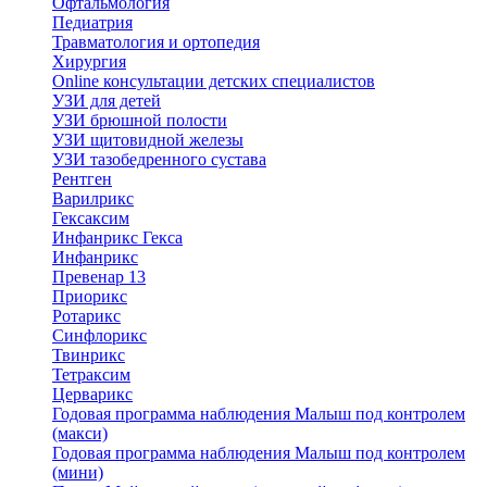
Офтальмология
Педиатрия
Травматология и ортопедия
Хирургия
Online консультации детских специалистов
УЗИ для детей
УЗИ брюшной полости
УЗИ щитовидной железы
УЗИ тазобедренного сустава
Рентген
Варилрикс
Гексаксим
Инфанрикс Гекса
Инфанрикс
Превенар 13
Приорикс
Ротарикс
Синфлорикс
Твинрикс
Тетраксим
Церварикс
Годовая программа наблюдения Малыш под контролем
(макси)
Годовая программа наблюдения Малыш под контролем
(мини)