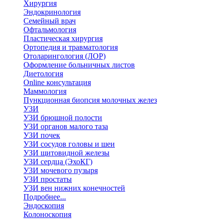
Хирургия
Эндокринология
Семейный врач
Офтальмология
Пластическая хирургия
Ортопедия и травматология
Отоларингология (ЛОР)
Оформление больничных листов
Диетология
Online консультация
Маммология
Пункционная биопсия молочных желез
УЗИ
УЗИ брюшной полости
УЗИ органов малого таза
УЗИ почек
УЗИ сосудов головы и шеи
УЗИ щитовидной железы
УЗИ сердца (ЭхоКГ)
УЗИ мочевого пузыря
УЗИ простаты
УЗИ вен нижних конечностей
Подробнее...
Эндоскопия
Колоноскопия