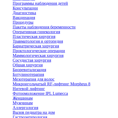
Программы наблюдения детей
Консультации
Диагностика
Вакцинация
Процедуры
Пакеты наблюдения беременности
Оперативная гинекология
Пластическая хирургия
Травматология и ортопедия
Бариатрическая хирургия
Проктологические операции
Маммологическая хирургия
Сосудистая хирургия
Общая хирургия
Биоревитализация
Ботулинотерапия
Мезотерапия для волос
Микроигольчатый RF-лифтинг Morpheus 8
Нитевой лифтинг
Фотоомоложение IPL Lumecca
Женщинам
Мужчинам
Аллергология
Вызов педиатра на дом
Гастроэнтерология