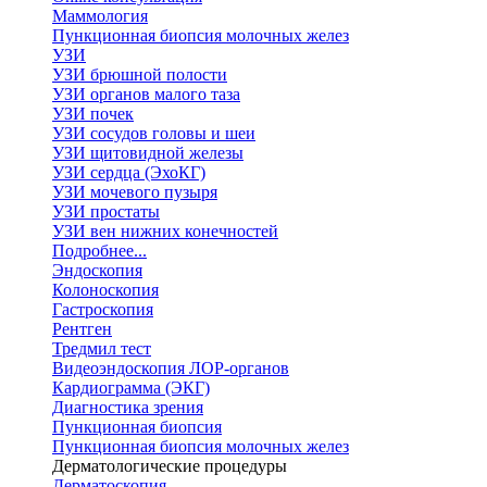
Маммология
Пункционная биопсия молочных желез
УЗИ
УЗИ брюшной полости
УЗИ органов малого таза
УЗИ почек
УЗИ сосудов головы и шеи
УЗИ щитовидной железы
УЗИ сердца (ЭхоКГ)
УЗИ мочевого пузыря
УЗИ простаты
УЗИ вен нижних конечностей
Подробнее...
Эндоскопия
Колоноскопия
Гастроскопия
Рентген
Тредмил тест
Видеоэндоскопия ЛОР-органов
Кардиограмма (ЭКГ)
Диагностика зрения
Пункционная биопсия
Пункционная биопсия молочных желез
Дерматологические процедуры
Дерматоскопия