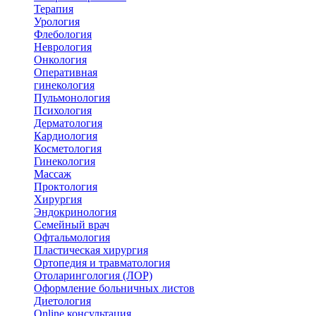
Терапия
Урология
Флебология
Неврология
Онкология
Оперативная
гинекология
Пульмонология
Психология
Дерматология
Кардиология
Косметология
Гинекология
Массаж
Проктология
Хирургия
Эндокринология
Семейный врач
Офтальмология
Пластическая хирургия
Ортопедия и травматология
Отоларингология (ЛОР)
Оформление больничных листов
Диетология
Online консультация