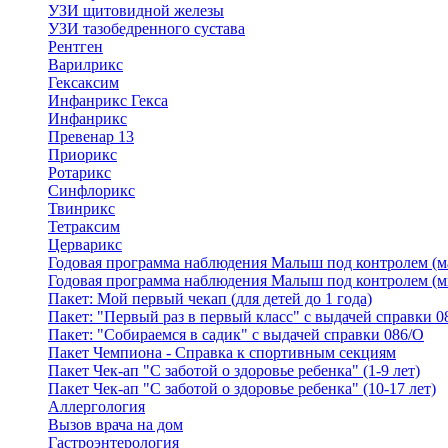
УЗИ щитовидной железы
УЗИ тазобедренного сустава
Рентген
Варилрикс
Гексаксим
Инфанрикс Гекса
Инфанрикс
Превенар 13
Приорикс
Ротарикс
Синфлорикс
Твинрикс
Тетраксим
Церварикс
Годовая программа наблюдения Малыш под контролем (м
Годовая программа наблюдения Малыш под контролем (м
Пакет: Мой первый чекап (для детей до 1 года)
Пакет: "Первый раз в первый класс" с выдачей справки 0
Пакет: "Собираемся в садик" с выдачей справки 086/О
Пакет Чемпиона - Справка к спортивным секциям
Пакет Чек-ап "С заботой о здоровье ребенка" (1-9 лет)
Пакет Чек-ап "С заботой о здоровье ребенка" (10-17 лет)
Аллергология
Вызов врача на дом
Гастроэнтерология