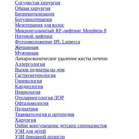
Сосудистая хирургия
Общая хирургия
Биоревитализация
Ботулинотерапия
Мезотерапия для волос
Микроигольчатый RF-лифтинг Morpheus 8
Нитевой лифтинг
Фотоомоложение IPL Lumecca
Женщинам
Мужчинам
Лапароскопическое удаление кисты печени
Аллергология
Вызов педиатра на дом
Гастроэнтерология
Гинекология
Кардиология
Неврология
Отоларингология ЛОР
Офтальмология
Педиатрия
Травматология и ортопедия
Хирургия
Online консультации детских специалистов
УЗИ для детей
УЗИ брюшной полости