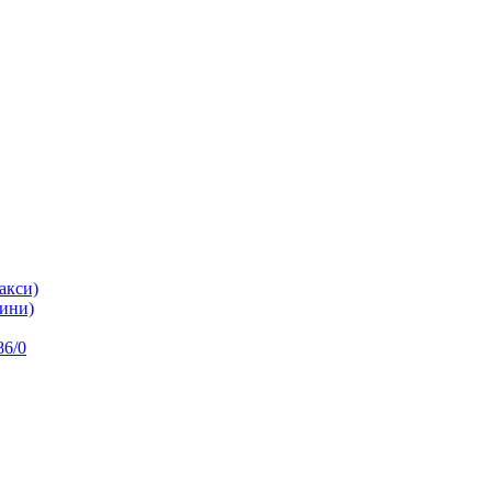
акси)
ини)
86/0