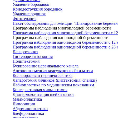
Удаление бородавок
Криодеструкция бородавок
Удаление родинок
Фототерапия
Пакет обследования для женщин "Планирование беремен
Программы наблюдения многоплодной беременности
Программа наблюдения многоплодной беременности с 12 
Программы наблюдения одноплодной беременности
Программа наблюдения одноплодной беременности с 12 н
Программа наблюдения одноплодной беременности с 28 н
Лапароскопия
Гистерорезектоскопия
Полипэктомия
Бужирование цервикального канала
Аргоноплазменная коагуляция шейки матки
Кольпорафия и перинеопластика
Лапаротомия яичников (цистэктомия, спайки)
Лабиопластика по медицинским показаниям
Консервативная миомэктомия
Диатермоконизация шейки матки
Маммопластика
Липосакция
Абдоминопластика
Блефаропластика