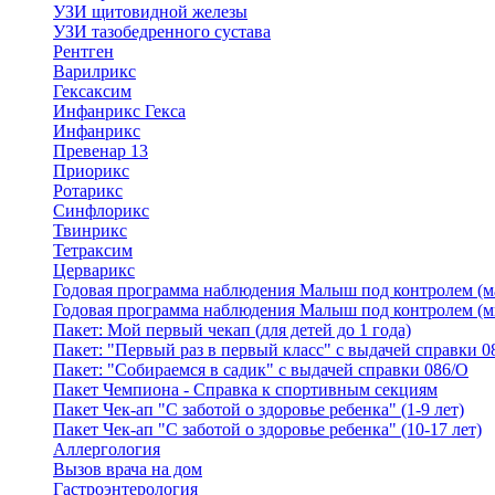
УЗИ щитовидной железы
УЗИ тазобедренного сустава
Рентген
Варилрикс
Гексаксим
Инфанрикс Гекса
Инфанрикс
Превенар 13
Приорикс
Ротарикс
Синфлорикс
Твинрикс
Тетраксим
Церварикс
Годовая программа наблюдения Малыш под контролем (м
Годовая программа наблюдения Малыш под контролем (м
Пакет: Мой первый чекап (для детей до 1 года)
Пакет: "Первый раз в первый класс" с выдачей справки 0
Пакет: "Собираемся в садик" с выдачей справки 086/О
Пакет Чемпиона - Справка к спортивным секциям
Пакет Чек-ап "С заботой о здоровье ребенка" (1-9 лет)
Пакет Чек-ап "С заботой о здоровье ребенка" (10-17 лет)
Аллергология
Вызов врача на дом
Гастроэнтерология