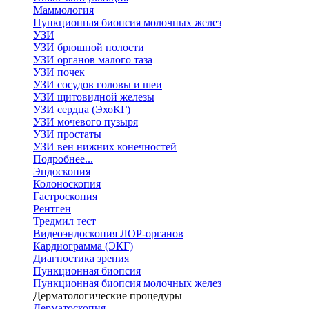
Маммология
Пункционная биопсия молочных желез
УЗИ
УЗИ брюшной полости
УЗИ органов малого таза
УЗИ почек
УЗИ сосудов головы и шеи
УЗИ щитовидной железы
УЗИ сердца (ЭхоКГ)
УЗИ мочевого пузыря
УЗИ простаты
УЗИ вен нижних конечностей
Подробнее...
Эндоскопия
Колоноскопия
Гастроскопия
Рентген
Тредмил тест
Видеоэндоскопия ЛОР-органов
Кардиограмма (ЭКГ)
Диагностика зрения
Пункционная биопсия
Пункционная биопсия молочных желез
Дерматологические процедуры
Дерматоскопия