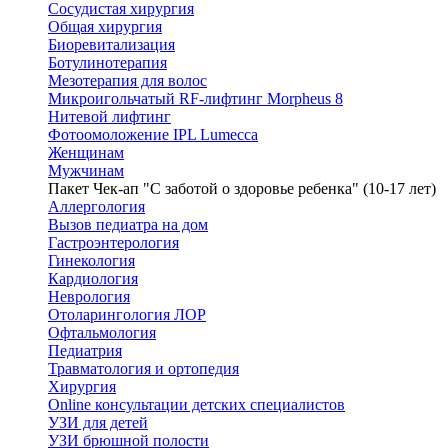
Сосудистая хирургия
Общая хирургия
Биоревитализация
Ботулинотерапия
Мезотерапия для волос
Микроигольчатый RF-лифтинг Morpheus 8
Нитевой лифтинг
Фотоомоложение IPL Lumecca
Женщинам
Мужчинам
Пакет Чек-ап "С заботой о здоровье ребенка" (10-17 лет)
Аллергология
Вызов педиатра на дом
Гастроэнтерология
Гинекология
Кардиология
Неврология
Отоларингология ЛОР
Офтальмология
Педиатрия
Травматология и ортопедия
Хирургия
Online консультации детских специалистов
УЗИ для детей
УЗИ брюшной полости