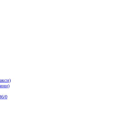
акси)
ини)
86/0