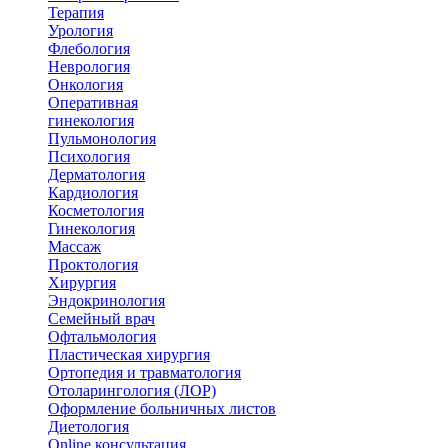
Терапия
Урология
Флебология
Неврология
Онкология
Оперативная
гинекология
Пульмонология
Психология
Дерматология
Кардиология
Косметология
Гинекология
Массаж
Проктология
Хирургия
Эндокринология
Семейный врач
Офтальмология
Пластическая хирургия
Ортопедия и травматология
Отоларингология (ЛОР)
Оформление больничных листов
Диетология
Online консультация