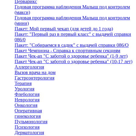
Церварикс
Годовая программа наблюдения Малыш под контролем
(макси)
Годовая программа наблюдения Малыш под контролем
(мини)
Пакет: Мой первый чекап (для детей до 1 года)
Пакет: "Первый раз в первый класс" с выдачей справки
086/0
Пакет: "Собираемся в садик" с выдачей справки 086/О
Пакет Чемпиона - Справка к спортивным секциям
Пакет Чек-ап "С заботой о здоровье ребенка" (1-9 лет)
Пакет Чек-ап "С заботой о здоровье ребенка" (10-17 лет)
Аллергология
Вызов врача на дом
Гастроэнтерология
Терапия
Урология
Флебология
Неврология
Онкология
Оперативная
гинекология
Пульмонология
Психология
Дерматология