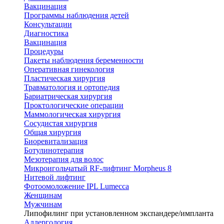
Вакцинация
Программы наблюдения детей
Консультации
Диагностика
Вакцинация
Процедуры
Пакеты наблюдения беременности
Оперативная гинекология
Пластическая хирургия
Травматология и ортопедия
Бариатрическая хирургия
Проктологические операции
Маммологическая хирургия
Сосудистая хирургия
Общая хирургия
Биоревитализация
Ботулинотерапия
Мезотерапия для волос
Микроигольчатый RF-лифтинг Morpheus 8
Нитевой лифтинг
Фотоомоложение IPL Lumecca
Женщинам
Мужчинам
Липофилинг при установленном экспандере/импланта
Аллергология