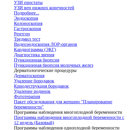
УЗИ простаты
УЗИ вен нижних конечностей
Подробнее...
Эндоскопия
Колоноскопия
Гастроскопия
Рентген
Тредмил тест
Видеоэндоскопия ЛОР-органов
Кардиограмма (ЭКГ)
Диагностика зрения
Пункционная биопсия
Пункционная биопсия молочных желез
Дерматологические процедуры
Дерматоскопия
Удаление бородавок
Криодеструкция бородавок
Удаление родинок
Фототерапия
Пакет обследования для женщин "Планирование
беременности"
Программы наблюдения многоплодной беременности
Программа наблюдения многоплодной беременности с
12 недель (Базовый)
Программы наблюдения одноплодной беременности