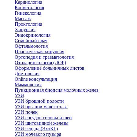
Кардиология
Косметология
Гинекология
Массаж
Проктология
Хирургия
Эндокринология
Семейный врач
Офтальмология
Пластическая хирургия
Ортопедия и травматология
Отоларингология (ЛОР)
Оформление больничных листов
Диетология
Online консультация
Маммология
Пункционная биопсия молочных желез
УЗИ
УЗИ брюшной полости
УЗИ органов малого таза
УЗИ почек
УЗИ сосудов головы и шеи
УЗИ щитовидной железы
УЗИ сердца (ЭхоКГ)
УЗИ мочевого пузыря