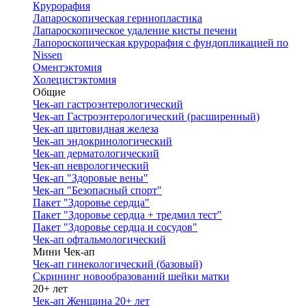
Крурорафия
Лапароскопическая герниопластика
Лапароскопическое удаление кисты печени
Лапороскопическая крурорафия с фундопликацией по
Nissen
Оментэктомия
Холецистэктомия
Общие
Чек-ап гастроэнтерологический
Чек-ап Гастроэнтерологический (расширенный)
Чек-ап щитовидная железа
Чек-ап эндокринологический
Чек-ап дерматологический
Чек-ап неврологический
Чек-ап "Здоровые вены"
Чек-ап "Безопасный спорт"
Пакет "Здоровье сердца"
Пакет "Здоровье сердца + тредмил тест"
Пакет "Здоровье сердца и сосудов"
Чек-ап офтальмологический
Мини Чек-ап
Чек-ап гинекологический (базовый)
Скрининг новообразований шейки матки
20+ лет
Чек-ап Женщина 20+ лет