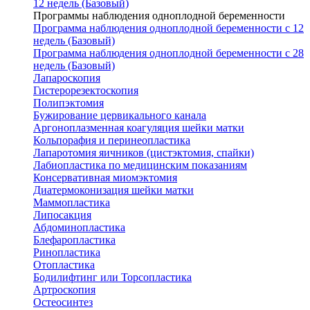
12 недель (Базовый)
Программы наблюдения одноплодной беременности
Программа наблюдения одноплодной беременности с 12
недель (Базовый)
Программа наблюдения одноплодной беременности с 28
недель (Базовый)
Лапароскопия
Гистерорезектоскопия
Полипэктомия
Бужирование цервикального канала
Аргоноплазменная коагуляция шейки матки
Кольпорафия и перинеопластика
Лапаротомия яичников (цистэктомия, спайки)
Лабиопластика по медицинским показаниям
Консервативная миомэктомия
Диатермоконизация шейки матки
Маммопластика
Липосакция
Абдоминопластика
Блефаропластика
Ринопластика
Отопластика
Бодилифтинг или Торсопластика
Артроскопия
Остеосинтез