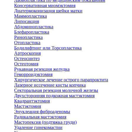
Лабиопластика по медицинским показаниям
Консервативная миомэктомия
Диатермоконизация шейки матки
Маммопластика
Липосакция
Абдоминопластика
Блефаропластика
Ринопластика
Отопластика
Бодилифтинг или Торсопластика
Артроскопия
Остеосинтез
Остеотомия
Рукавная резекция желудка
Геморроидэктомия
Хирургическое лечение острого парапроктита
Лазерное иссечение кисты копчика
Секторальная резекция молочной железы
Двухсторонняя подкожная мастэктомия
Квадрантэктомия
Мастэктомия
Энуклеация фиброаденомы
Радикальная мастэктомия
Мастопексия (подтяжка груди)
Удаление гинекомастии