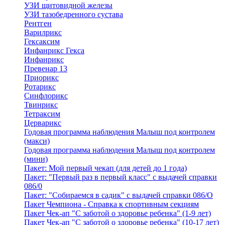
УЗИ щитовидной железы
УЗИ тазобедренного сустава
Рентген
Варилрикс
Гексаксим
Инфанрикс Гекса
Инфанрикс
Превенар 13
Приорикс
Ротарикс
Синфлорикс
Твинрикс
Тетраксим
Церварикс
Годовая программа наблюдения Малыш под контролем
(макси)
Годовая программа наблюдения Малыш под контролем
(мини)
Пакет: Мой первый чекап (для детей до 1 года)
Пакет: "Первый раз в первый класс" с выдачей справки
086/0
Пакет: "Собираемся в садик" с выдачей справки 086/О
Пакет Чемпиона - Справка к спортивным секциям
Пакет Чек-ап "С заботой о здоровье ребенка" (1-9 лет)
Пакет Чек-ап "С заботой о здоровье ребенка" (10-17 лет)