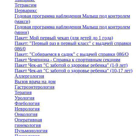
Тетраксим
Церварикс
Годовая программа наблюдения Малыш под контролем
(макси)
Годовая программа наблюдения Малыш под контролем
(мини)
Пакет: Мой первый чекап (для детей до 1 года)
Пакет: "Первый раз в первый класс" с выдачей справки
086/0
Пакет: "Собираемся в садик" с выдачей справки 086/О
Пакет Чемпиона - Справка к спортивным секциям
Пакет Чек-ап "С заботой о здоровье ребенка" (1-9 лет)
Пакет Чек-ап "С заботой о здоровье ребенка" (10-17 лет)
Аллергология
Вызов врача на дом
Гастроэнтерология
Терапия
Урология
Флебология
Неврология
Онкология
Оперативная
гинекология
Пульмонология