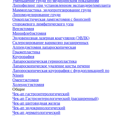
Уменьшение груди по медицинским показаниям
Липофилинг при установленном экспандере/импланта
Маммопластика, эндопротезирование груди
Липомоделирование груди
Онкопластическая лампэктомия с биопсией
сторожевого лимфатического узла
Венэктомия
Минифлебэктомия
Эндовенозная лазерная коагуляция (ЭВЛК)
Склерозирование варикозно расширенных
Аппендэктомия лапароскопическая
Грыжепластика
Крурорафия
Лапароскопическая герниопластика
Лапароскопическое удаление кисты печени
Лапороскопическая крурорафия с фундопликацией по
Nissen
Оментэктомия
Холецистэктомия
Общие
Чек-ап гастроэнтерологический
Чек-ап Гастроэнтерологический (расширенный)
Чек-ап щитовидная железа
Чек-ап эндокринологический
Чек-ап дерматологический