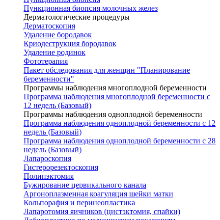
Пункционная биопсия молочных желез
Дерматологические процедуры
Дерматоскопия
Удаление бородавок
Криодеструкция бородавок
Удаление родинок
Фототерапия
Пакет обследования для женщин "Планирование
беременности"
Программы наблюдения многоплодной беременности
Программа наблюдения многоплодной беременности с
12 недель (Базовый)
Программы наблюдения одноплодной беременности
Программа наблюдения одноплодной беременности с 12
недель (Базовый)
Программа наблюдения одноплодной беременности с 28
недель (Базовый)
Лапароскопия
Гистерорезектоскопия
Полипэктомия
Бужирование цервикального канала
Аргоноплазменная коагуляция шейки матки
Кольпорафия и перинеопластика
Лапаротомия яичников (цистэктомия, спайки)