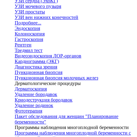
УЗИ сердца (ЭхоКГ)
УЗИ мочевого пузыря
УЗИ простаты
УЗИ вен нижних конечностей
Подробнее...
Эндоскопия
Колоноскопия
Гастроскопия
Рентген
Тредмил тест
Видеоэндоскопия ЛОР-органов
Кардиограмма (ЭКГ)
Диагностика зрения
Пункционная биопсия
Пункционная биопсия молочных желез
Дерматологические процедуры
Дерматоскопия
Удаление бородавок
Криодеструкция бородавок
Удаление родинок
Фототерапия
Пакет обследования для женщин "Планирование
беременности"
Программы наблюдения многоплодной беременности
Программа наблюдения многоплодной беременности с