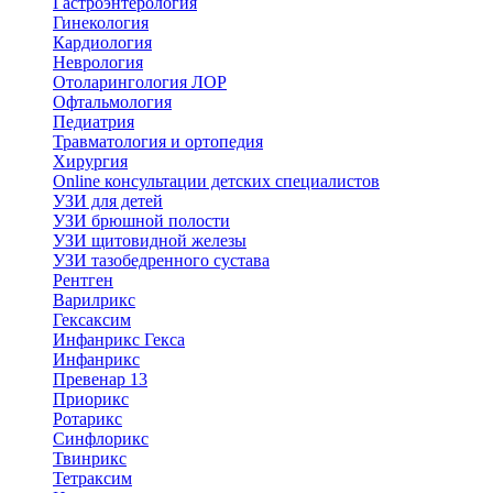
Гастроэнтерология
Гинекология
Кардиология
Неврология
Отоларингология ЛОР
Офтальмология
Педиатрия
Травматология и ортопедия
Хирургия
Online консультации детских специалистов
УЗИ для детей
УЗИ брюшной полости
УЗИ щитовидной железы
УЗИ тазобедренного сустава
Рентген
Варилрикс
Гексаксим
Инфанрикс Гекса
Инфанрикс
Превенар 13
Приорикс
Ротарикс
Синфлорикс
Твинрикс
Тетраксим