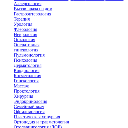
Аллергология
Вызов врача на дом
Гастроэнтерология
Терапия
Урология
Флебология
Неврология
Онкология
Оперативная
гинекология
Пульмонология
Психология
Дерматология
Кардиология
Косметология
Гинекология
Массаж
Проктология
Хирургия
Эндокринология
Семейный врач
Офтальмология
Пластическая хирургия
Ортопедия и травматология
Отоларингология (ЛОР)