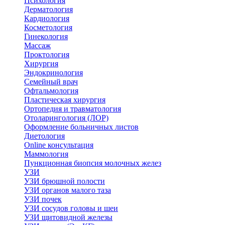
Психология
Дерматология
Кардиология
Косметология
Гинекология
Массаж
Проктология
Хирургия
Эндокринология
Семейный врач
Офтальмология
Пластическая хирургия
Ортопедия и травматология
Отоларингология (ЛОР)
Оформление больничных листов
Диетология
Online консультация
Маммология
Пункционная биопсия молочных желез
УЗИ
УЗИ брюшной полости
УЗИ органов малого таза
УЗИ почек
УЗИ сосудов головы и шеи
УЗИ щитовидной железы