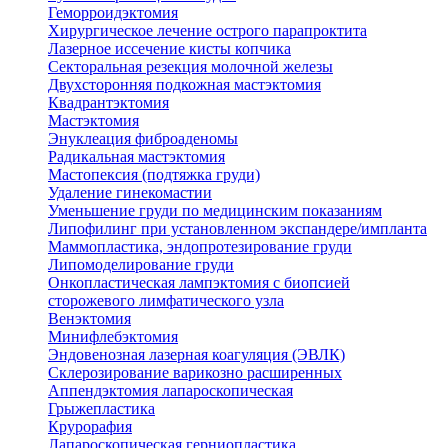
Геморроидэктомия
Хирургическое лечение острого парапроктита
Лазерное иссечение кисты копчика
Секторальная резекция молочной железы
Двухсторонняя подкожная мастэктомия
Квадрантэктомия
Мастэктомия
Энуклеация фиброаденомы
Радикальная мастэктомия
Мастопексия (подтяжка груди)
Удаление гинекомастии
Уменьшение груди по медицинским показаниям
Липофилинг при установленном экспандере/импланта
Маммопластика, эндопротезирование груди
Липомоделирование груди
Онкопластическая лампэктомия с биопсией
сторожевого лимфатического узла
Венэктомия
Минифлебэктомия
Эндовенозная лазерная коагуляция (ЭВЛК)
Склерозирование варикозно расширенных
Аппендэктомия лапароскопическая
Грыжепластика
Крурорафия
Лапароскопическая герниопластика