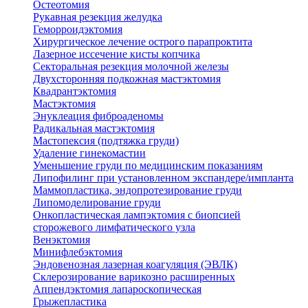
Остеотомия
Рукавная резекция желудка
Геморроидэктомия
Хирургическое лечение острого парапроктита
Лазерное иссечение кисты копчика
Секторальная резекция молочной железы
Двухсторонняя подкожная мастэктомия
Квадрантэктомия
Мастэктомия
Энуклеация фиброаденомы
Радикальная мастэктомия
Мастопексия (подтяжка груди)
Удаление гинекомастии
Уменьшение груди по медицинским показаниям
Липофилинг при установленном экспандере/импланта
Маммопластика, эндопротезирование груди
Липомоделирование груди
Онкопластическая лампэктомия с биопсией
сторожевого лимфатического узла
Венэктомия
Минифлебэктомия
Эндовенозная лазерная коагуляция (ЭВЛК)
Склерозирование варикозно расширенных
Аппендэктомия лапароскопическая
Грыжепластика