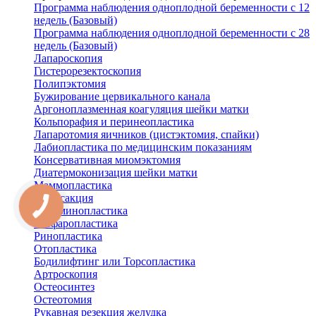
Программа наблюдения одноплодной беременности с 12
недель (Базовый)
Программа наблюдения одноплодной беременности с 28
недель (Базовый)
Лапароскопия
Гистерорезектоскопия
Полипэктомия
Бужирование цервикального канала
Аргоноплазменная коагуляция шейки матки
Кольпорафия и перинеопластика
Лапаротомия яичников (цистэктомия, спайки)
Лабиопластика по медицинским показаниям
Консервативная миомэктомия
Диатермоконизация шейки матки
Маммопластика
Липосакция
Абдоминопластика
Блефаропластика
Ринопластика
Отопластика
Бодилифтинг или Торсопластика
Артроскопия
Остеосинтез
Остеотомия
Рукавная резекция желудка