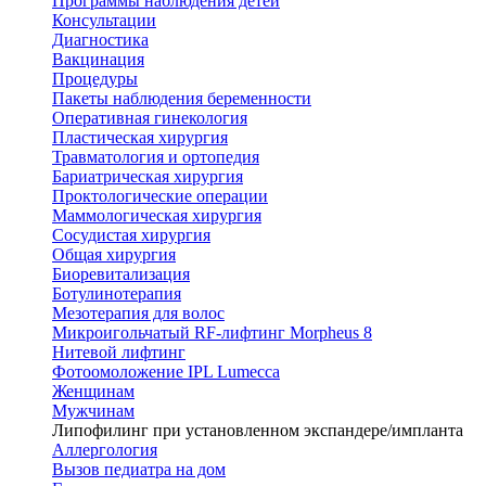
Программы наблюдения детей
Консультации
Диагностика
Вакцинация
Процедуры
Пакеты наблюдения беременности
Оперативная гинекология
Пластическая хирургия
Травматология и ортопедия
Бариатрическая хирургия
Проктологические операции
Маммологическая хирургия
Сосудистая хирургия
Общая хирургия
Биоревитализация
Ботулинотерапия
Мезотерапия для волос
Микроигольчатый RF-лифтинг Morpheus 8
Нитевой лифтинг
Фотоомоложение IPL Lumecca
Женщинам
Мужчинам
Липофилинг при установленном экспандере/импланта
Аллергология
Вызов педиатра на дом