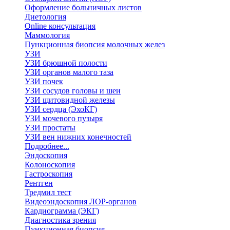
Оформление больничных листов
Диетология
Online консультация
Маммология
Пункционная биопсия молочных желез
УЗИ
УЗИ брюшной полости
УЗИ органов малого таза
УЗИ почек
УЗИ сосудов головы и шеи
УЗИ щитовидной железы
УЗИ сердца (ЭхоКГ)
УЗИ мочевого пузыря
УЗИ простаты
УЗИ вен нижних конечностей
Подробнее...
Эндоскопия
Колоноскопия
Гастроскопия
Рентген
Тредмил тест
Видеоэндоскопия ЛОР-органов
Кардиограмма (ЭКГ)
Диагностика зрения
Пункционная биопсия