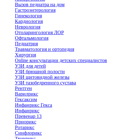
Вызов педиатра на дом
Гастроэнтерология
Гинекология
Кардиология
Неврология
Отоларингология ЛОР
Офтальмология
Педиатрия
Травматология и ортопедия
Хирургия
Online консультации детских специалистов
УЗИ для детей
УЗИ брюшной полости
УЗИ щитовидной железы
УЗИ тазобедренного сустава
Рентген
Варилрикс
Гексаксим
Инфанрикс Гекса
Инфанрикс
Превенар 13
Приорикс
Ротарикс
Синфлорикс
Твинрикс