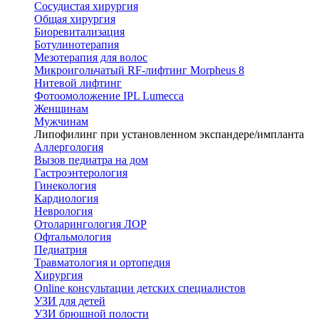
Сосудистая хирургия
Общая хирургия
Биоревитализация
Ботулинотерапия
Мезотерапия для волос
Микроигольчатый RF-лифтинг Morpheus 8
Нитевой лифтинг
Фотоомоложение IPL Lumecca
Женщинам
Мужчинам
Липофилинг при установленном экспандере/импланта
Аллергология
Вызов педиатра на дом
Гастроэнтерология
Гинекология
Кардиология
Неврология
Отоларингология ЛОР
Офтальмология
Педиатрия
Травматология и ортопедия
Хирургия
Online консультации детских специалистов
УЗИ для детей
УЗИ брюшной полости