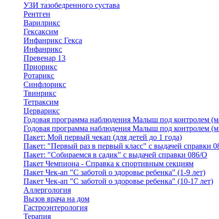
УЗИ тазобедренного сустава
Рентген
Варилрикс
Гексаксим
Инфанрикс Гекса
Инфанрикс
Превенар 13
Приорикс
Ротарикс
Синфлорикс
Твинрикс
Тетраксим
Церварикс
Годовая программа наблюдения Малыш под контролем (м
Годовая программа наблюдения Малыш под контролем (м
Пакет: Мой первый чекап (для детей до 1 года)
Пакет: "Первый раз в первый класс" с выдачей справки 0
Пакет: "Собираемся в садик" с выдачей справки 086/О
Пакет Чемпиона - Справка к спортивным секциям
Пакет Чек-ап "С заботой о здоровье ребенка" (1-9 лет)
Пакет Чек-ап "С заботой о здоровье ребенка" (10-17 лет)
Аллергология
Вызов врача на дом
Гастроэнтерология
Терапия