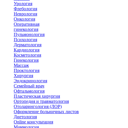
Урология
Флебология
Неврология
Онкология
Оперативная
гинекология
Пульмонология
Психология
Дерматология
Кардиология
Косметология
Гинекология
Массаж
Проктология
Хирургия
Эндокринология
Семейный врач
Офтальмология
Пластическая хирургия
Ортопедия и травматология
Отоларингология (ЛОР)
Оформление больничных листов
Диетология
Online консультация
Маммология