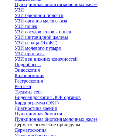
Пункционная биопсия молочных желез
УЗИ
УЗИ брюшной полости
УЗИ органов малого таза
УЗИ почек
УЗИ сосудов головы и шеи
УЗИ щитовидной железы
УЗИ сердца (ЭхоКГ)
УЗИ мочевого пузыря
УЗИ простаты
УЗИ вен нижних конечностей
Подробнее...
Эндоскопия
Колоноскопия
Гастроскопия
Рентген
Тредмил тест
Видеоэндоскопия ЛОР-органов
Кардиограмма (ЭКГ)
Диагностика зрения
Пункционная биопсия
Пункционная биопсия молочных желез
Дерматологические процедуры
Дерматоскопия
Удаление бородавок