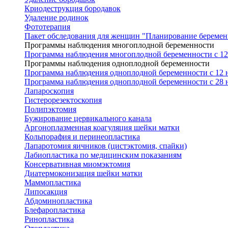
Криодеструкция бородавок
Удаление родинок
Фототерапия
Пакет обследования для женщин "Планирование беремен
Программы наблюдения многоплодной беременности
Программа наблюдения многоплодной беременности с 12 
Программы наблюдения одноплодной беременности
Программа наблюдения одноплодной беременности с 12 н
Программа наблюдения одноплодной беременности с 28 н
Лапароскопия
Гистерорезектоскопия
Полипэктомия
Бужирование цервикального канала
Аргоноплазменная коагуляция шейки матки
Кольпорафия и перинеопластика
Лапаротомия яичников (цистэктомия, спайки)
Лабиопластика по медицинским показаниям
Консервативная миомэктомия
Диатермоконизация шейки матки
Маммопластика
Липосакция
Абдоминопластика
Блефаропластика
Ринопластика