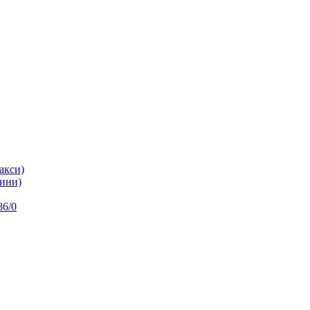
акси)
ини)
86/0