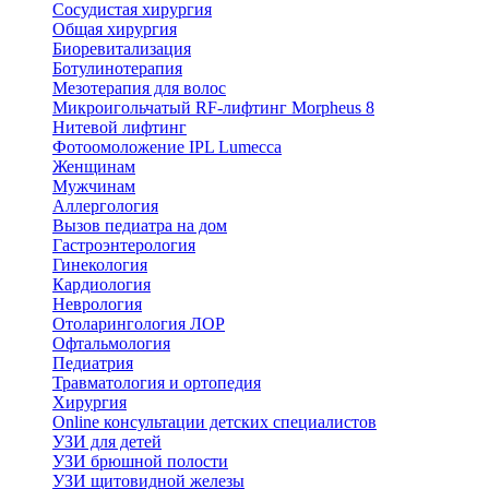
Сосудистая хирургия
Общая хирургия
Биоревитализация
Ботулинотерапия
Мезотерапия для волос
Микроигольчатый RF-лифтинг Morpheus 8
Нитевой лифтинг
Фотоомоложение IPL Lumecca
Женщинам
Мужчинам
Аллергология
Вызов педиатра на дом
Гастроэнтерология
Гинекология
Кардиология
Неврология
Отоларингология ЛОР
Офтальмология
Педиатрия
Травматология и ортопедия
Хирургия
Online консультации детских специалистов
УЗИ для детей
УЗИ брюшной полости
УЗИ щитовидной железы