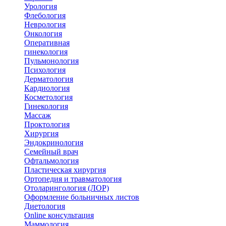
Урология
Флебология
Неврология
Онкология
Оперативная
гинекология
Пульмонология
Психология
Дерматология
Кардиология
Косметология
Гинекология
Массаж
Проктология
Хирургия
Эндокринология
Семейный врач
Офтальмология
Пластическая хирургия
Ортопедия и травматология
Отоларингология (ЛОР)
Оформление больничных листов
Диетология
Online консультация
Маммология