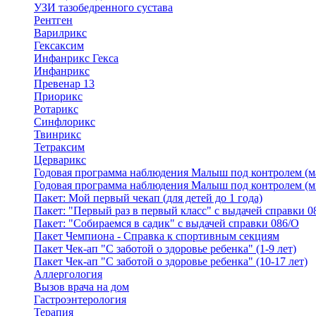
УЗИ тазобедренного сустава
Рентген
Варилрикс
Гексаксим
Инфанрикс Гекса
Инфанрикс
Превенар 13
Приорикс
Ротарикс
Синфлорикс
Твинрикс
Тетраксим
Церварикс
Годовая программа наблюдения Малыш под контролем (м
Годовая программа наблюдения Малыш под контролем (м
Пакет: Мой первый чекап (для детей до 1 года)
Пакет: "Первый раз в первый класс" с выдачей справки 0
Пакет: "Собираемся в садик" с выдачей справки 086/О
Пакет Чемпиона - Справка к спортивным секциям
Пакет Чек-ап "С заботой о здоровье ребенка" (1-9 лет)
Пакет Чек-ап "С заботой о здоровье ребенка" (10-17 лет)
Аллергология
Вызов врача на дом
Гастроэнтерология
Терапия