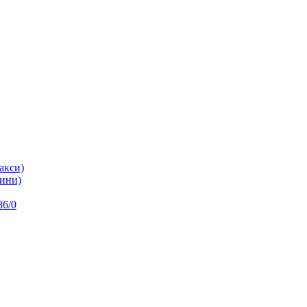
акси)
ини)
86/0