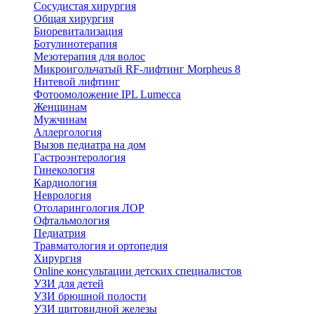
Сосудистая хирургия
Общая хирургия
Биоревитализация
Ботулинотерапия
Мезотерапия для волос
Микроигольчатый RF-лифтинг Morpheus 8
Нитевой лифтинг
Фотоомоложение IPL Lumecca
Женщинам
Мужчинам
Аллергология
Вызов педиатра на дом
Гастроэнтерология
Гинекология
Кардиология
Неврология
Отоларингология ЛОР
Офтальмология
Педиатрия
Травматология и ортопедия
Хирургия
Online консультации детских специалистов
УЗИ для детей
УЗИ брюшной полости
УЗИ щитовидной железы