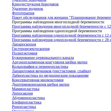
Криодеструкция бородавок
Удаление родинок
Фототерапия
Пакет обследования для женщин "Планирование беремен
Программы наблюдения многоплодной беременности
Программа наблюдения многоплодной беременности с 12 
Программы наблюдения одноплодной беременности
Программа наблюдения одноплодной беременности с 12 н
Программа наблюдения одноплодной беременности с 28 н
Лапароскопия
Гистерорезектоскопия
Полипэктомия
Бужирование цервикального канала
Аргоноплазменная коагуляция шейки матки
Кольпорафия и перинеопластика
Лапаротомия яичников (цистэктомия, спайки)
Лабиопластика по медицинским показаниям
Консервативная миомэктомия
Диатермоконизация шейки матки
Маммопластика
Липосакция
Абдоминопластика
Блефаропластика
Ринопластика