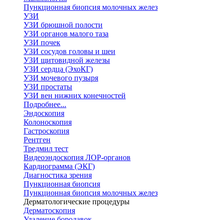
Пункционная биопсия молочных желез
УЗИ
УЗИ брюшной полости
УЗИ органов малого таза
УЗИ почек
УЗИ сосудов головы и шеи
УЗИ щитовидной железы
УЗИ сердца (ЭхоКГ)
УЗИ мочевого пузыря
УЗИ простаты
УЗИ вен нижних конечностей
Подробнее...
Эндоскопия
Колоноскопия
Гастроскопия
Рентген
Тредмил тест
Видеоэндоскопия ЛОР-органов
Кардиограмма (ЭКГ)
Диагностика зрения
Пункционная биопсия
Пункционная биопсия молочных желез
Дерматологические процедуры
Дерматоскопия
Удаление бородавок