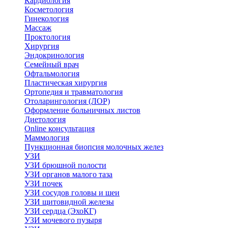
Кардиология
Косметология
Гинекология
Массаж
Проктология
Хирургия
Эндокринология
Семейный врач
Офтальмология
Пластическая хирургия
Ортопедия и травматология
Отоларингология (ЛОР)
Оформление больничных листов
Диетология
Online консультация
Маммология
Пункционная биопсия молочных желез
УЗИ
УЗИ брюшной полости
УЗИ органов малого таза
УЗИ почек
УЗИ сосудов головы и шеи
УЗИ щитовидной железы
УЗИ сердца (ЭхоКГ)
УЗИ мочевого пузыря