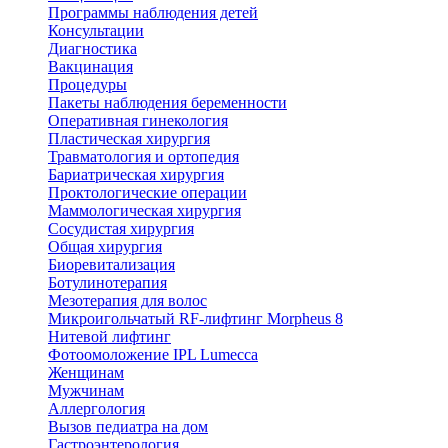
Программы наблюдения детей
Консультации
Диагностика
Вакцинация
Процедуры
Пакеты наблюдения беременности
Оперативная гинекология
Пластическая хирургия
Травматология и ортопедия
Бариатрическая хирургия
Проктологические операции
Маммологическая хирургия
Сосудистая хирургия
Общая хирургия
Биоревитализация
Ботулинотерапия
Мезотерапия для волос
Микроигольчатый RF-лифтинг Morpheus 8
Нитевой лифтинг
Фотоомоложение IPL Lumecca
Женщинам
Мужчинам
Аллергология
Вызов педиатра на дом
Гастроэнтерология