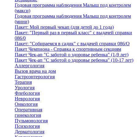
Годовая программа наблюдения Малыш под контролем
(макси)
Годовая программа наблюдения Малыш под контролем
(мини)
Пакет: Мой первый чекап (для детей до 1 года)
Пакет: "Первый раз в первый класс" с выдачей справки
086/0
Пакет: "Собираемся в садик" с выдачей справки 086/О
Пакет Чемпиона - Справка к спортивным секциям
Пакет Чек-ап "С заботой о здоровье ребенка" (1-9 лет)
Пакет Чек-ап "С заботой о здоровье ребенка" (10-17 лет)
Аллергология
Вызов врача на дом
Гастроэнтерология
Терапия
Урология
Флебология
Неврология
Онкология
Оперативная
гинекология
Пульмонология
Психология
Дерматология