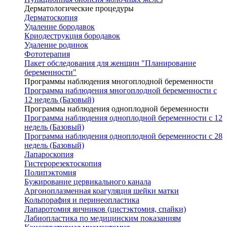
Дерматологические процедуры
Дерматоскопия
Удаление бородавок
Криодеструкция бородавок
Удаление родинок
Фототерапия
Пакет обследования для женщин "Планирование
беременности"
Программы наблюдения многоплодной беременности
Программа наблюдения многоплодной беременности с
12 недель (Базовый)
Программы наблюдения одноплодной беременности
Программа наблюдения одноплодной беременности с 12
недель (Базовый)
Программа наблюдения одноплодной беременности с 28
недель (Базовый)
Лапароскопия
Гистерорезектоскопия
Полипэктомия
Бужирование цервикального канала
Аргоноплазменная коагуляция шейки матки
Кольпорафия и перинеопластика
Лапаротомия яичников (цистэктомия, спайки)
Лабиопластика по медицинским показаниям