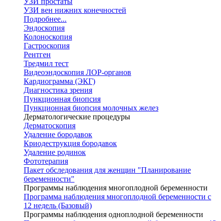
УЗИ простаты
УЗИ вен нижних конечностей
Подробнее...
Эндоскопия
Колоноскопия
Гастроскопия
Рентген
Тредмил тест
Видеоэндоскопия ЛОР-органов
Кардиограмма (ЭКГ)
Диагностика зрения
Пункционная биопсия
Пункционная биопсия молочных желез
Дерматологические процедуры
Дерматоскопия
Удаление бородавок
Криодеструкция бородавок
Удаление родинок
Фототерапия
Пакет обследования для женщин "Планирование
беременности"
Программы наблюдения многоплодной беременности
Программа наблюдения многоплодной беременности с
12 недель (Базовый)
Программы наблюдения одноплодной беременности