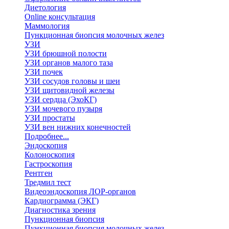
Диетология
Online консультация
Маммология
Пункционная биопсия молочных желез
УЗИ
УЗИ брюшной полости
УЗИ органов малого таза
УЗИ почек
УЗИ сосудов головы и шеи
УЗИ щитовидной железы
УЗИ сердца (ЭхоКГ)
УЗИ мочевого пузыря
УЗИ простаты
УЗИ вен нижних конечностей
Подробнее...
Эндоскопия
Колоноскопия
Гастроскопия
Рентген
Тредмил тест
Видеоэндоскопия ЛОР-органов
Кардиограмма (ЭКГ)
Диагностика зрения
Пункционная биопсия
Пункционная биопсия молочных желез