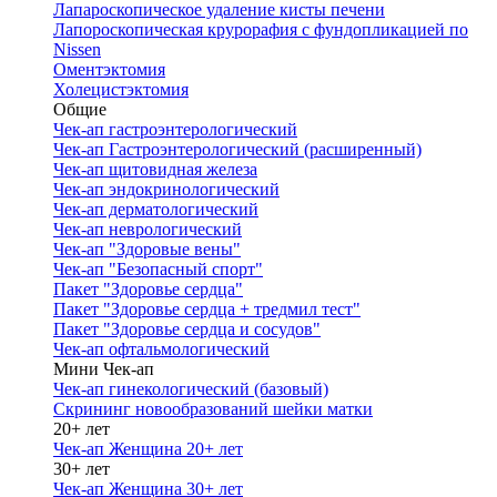
Лапароскопическое удаление кисты печени
Лапороскопическая крурорафия с фундопликацией по
Nissen
Оментэктомия
Холецистэктомия
Общие
Чек-ап гастроэнтерологический
Чек-ап Гастроэнтерологический (расширенный)
Чек-ап щитовидная железа
Чек-ап эндокринологический
Чек-ап дерматологический
Чек-ап неврологический
Чек-ап "Здоровые вены"
Чек-ап "Безопасный спорт"
Пакет "Здоровье сердца"
Пакет "Здоровье сердца + тредмил тест"
Пакет "Здоровье сердца и сосудов"
Чек-ап офтальмологический
Мини Чек-ап
Чек-ап гинекологический (базовый)
Скрининг новообразований шейки матки
20+ лет
Чек-ап Женщина 20+ лет
30+ лет
Чек-ап Женщина 30+ лет