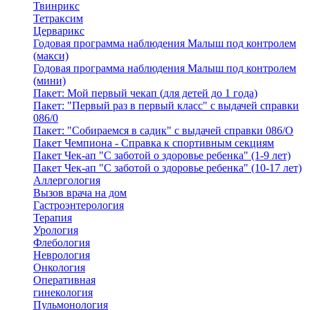
Твинрикс
Тетраксим
Церварикс
Годовая программа наблюдения Малыш под контролем
(макси)
Годовая программа наблюдения Малыш под контролем
(мини)
Пакет: Мой первый чекап (для детей до 1 года)
Пакет: "Первый раз в первый класс" с выдачей справки
086/0
Пакет: "Собираемся в садик" с выдачей справки 086/О
Пакет Чемпиона - Справка к спортивным секциям
Пакет Чек-ап "С заботой о здоровье ребенка" (1-9 лет)
Пакет Чек-ап "С заботой о здоровье ребенка" (10-17 лет)
Аллергология
Вызов врача на дом
Гастроэнтерология
Терапия
Урология
Флебология
Неврология
Онкология
Оперативная
гинекология
Пульмонология