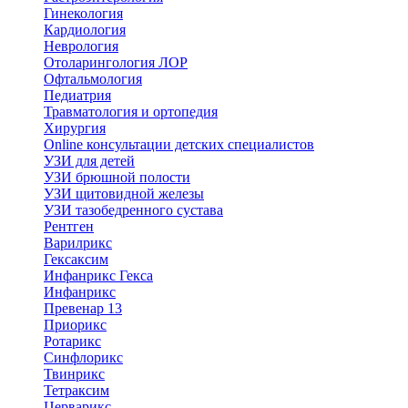
Гинекология
Кардиология
Неврология
Отоларингология ЛОР
Офтальмология
Педиатрия
Травматология и ортопедия
Хирургия
Online консультации детских специалистов
УЗИ для детей
УЗИ брюшной полости
УЗИ щитовидной железы
УЗИ тазобедренного сустава
Рентген
Варилрикс
Гексаксим
Инфанрикс Гекса
Инфанрикс
Превенар 13
Приорикс
Ротарикс
Синфлорикс
Твинрикс
Тетраксим
Церварикс