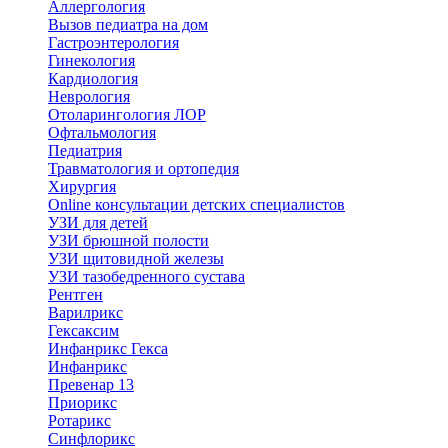
Аллергология
Вызов педиатра на дом
Гастроэнтерология
Гинекология
Кардиология
Неврология
Отоларингология ЛОР
Офтальмология
Педиатрия
Травматология и ортопедия
Хирургия
Online консультации детских специалистов
УЗИ для детей
УЗИ брюшной полости
УЗИ щитовидной железы
УЗИ тазобедренного сустава
Рентген
Варилрикс
Гексаксим
Инфанрикс Гекса
Инфанрикс
Превенар 13
Приорикс
Ротарикс
Синфлорикс