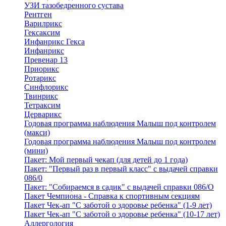
УЗИ тазобедренного сустава
Рентген
Варилрикс
Гексаксим
Инфанрикс Гекса
Инфанрикс
Превенар 13
Приорикс
Ротарикс
Синфлорикс
Твинрикс
Тетраксим
Церварикс
Годовая программа наблюдения Малыш под контролем
(макси)
Годовая программа наблюдения Малыш под контролем
(мини)
Пакет: Мой первый чекап (для детей до 1 года)
Пакет: "Первый раз в первый класс" с выдачей справки
086/0
Пакет: "Собираемся в садик" с выдачей справки 086/О
Пакет Чемпиона - Справка к спортивным секциям
Пакет Чек-ап "С заботой о здоровье ребенка" (1-9 лет)
Пакет Чек-ап "С заботой о здоровье ребенка" (10-17 лет)
Аллергология