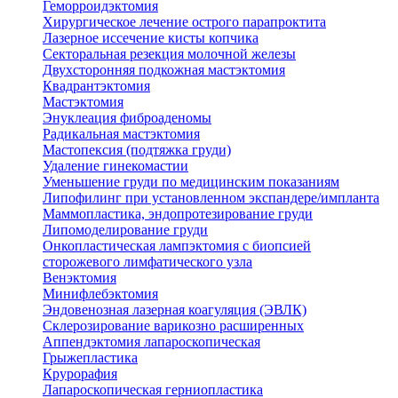
Геморроидэктомия
Хирургическое лечение острого парапроктита
Лазерное иссечение кисты копчика
Секторальная резекция молочной железы
Двухсторонняя подкожная мастэктомия
Квадрантэктомия
Мастэктомия
Энуклеация фиброаденомы
Радикальная мастэктомия
Мастопексия (подтяжка груди)
Удаление гинекомастии
Уменьшение груди по медицинским показаниям
Липофилинг при установленном экспандере/импланта
Маммопластика, эндопротезирование груди
Липомоделирование груди
Онкопластическая лампэктомия с биопсией
сторожевого лимфатического узла
Венэктомия
Минифлебэктомия
Эндовенозная лазерная коагуляция (ЭВЛК)
Склерозирование варикозно расширенных
Аппендэктомия лапароскопическая
Грыжепластика
Крурорафия
Лапароскопическая герниопластика