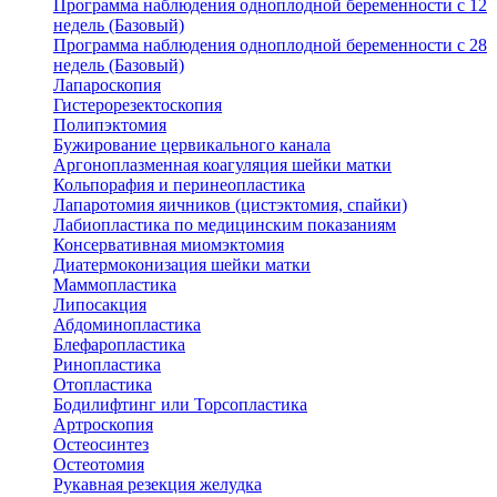
Программа наблюдения одноплодной беременности с 12
недель (Базовый)
Программа наблюдения одноплодной беременности с 28
недель (Базовый)
Лапароскопия
Гистерорезектоскопия
Полипэктомия
Бужирование цервикального канала
Аргоноплазменная коагуляция шейки матки
Кольпорафия и перинеопластика
Лапаротомия яичников (цистэктомия, спайки)
Лабиопластика по медицинским показаниям
Консервативная миомэктомия
Диатермоконизация шейки матки
Маммопластика
Липосакция
Абдоминопластика
Блефаропластика
Ринопластика
Отопластика
Бодилифтинг или Торсопластика
Артроскопия
Остеосинтез
Остеотомия
Рукавная резекция желудка