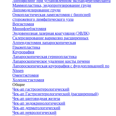
Липофилинг при установленном экспандере/импланта
Маммопластика, эндопротезирование груди
Липомоделирование груди
Онкопластическая лампэктомия с биопсией
сторожевого лимфатического узла
Венэктомия
Минифлебэктомия
Эндовенозная лазерная коагуляция (ЭВЛК)
Склерозирование варикозно расширенных
Аппендэктомия лапароскопическая
Грыжепластика
Крурорафия
Лапароскопическая герниопластика
Лапароскопическое удаление кисты печени
Лапороскопическая крурорафия с фундопликацией по
Nissen
Оментэктомия
Холецистэктомия
Общие
Чек-ап гастроэнтерологический
Чек-ап Гастроэнтерологический (расширенный)
Чек-ап щитовидная железа
Чек-ап эндокринологический
Чек-ап дерматологический
Чек-ап неврологический