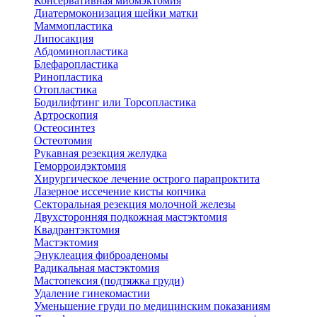
Консервативная миомэктомия
Диатермоконизация шейки матки
Маммопластика
Липосакция
Абдоминопластика
Блефаропластика
Ринопластика
Отопластика
Бодилифтинг или Торсопластика
Артроскопия
Остеосинтез
Остеотомия
Рукавная резекция желудка
Геморроидэктомия
Хирургическое лечение острого парапроктита
Лазерное иссечение кисты копчика
Секторальная резекция молочной железы
Двухсторонняя подкожная мастэктомия
Квадрантэктомия
Мастэктомия
Энуклеация фиброаденомы
Радикальная мастэктомия
Мастопексия (подтяжка груди)
Удаление гинекомастии
Уменьшение груди по медицинским показаниям