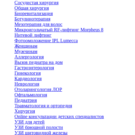
Сосудистая хирургия
Общая хирургия
Биоревитализация
Ботулинотерапия
Мезотерапия для волос
Микроигольчатый RF-лифтинг Morpheus 8
Нитевой лифтинг
Фотоомоложение IPL Lumecca
Женщинам
Мужчинам
Аллергология
Вызов педиатра на дом
Гастроэнтерология
Гинекология
Кардиология
Неврология
Отоларингология ЛОР
Офтальмология
Педиатрия
Травматология и ортопедия
Хирургия
Online консультации детских специалистов
УЗИ для детей
УЗИ брюшной полости
УЗИ щитовидной железы