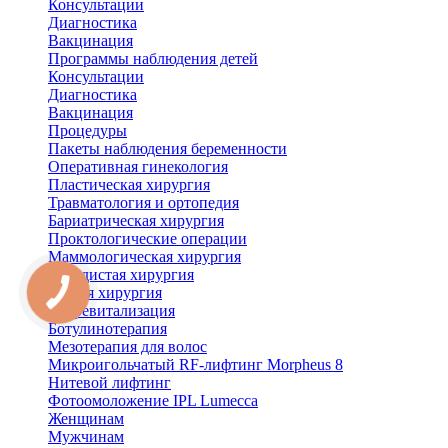
Консультации
Диагностика
Вакцинация
Программы наблюдения детей
Консультации
Диагностика
Вакцинация
Процедуры
Пакеты наблюдения беременности
Оперативная гинекология
Пластическая хирургия
Травматология и ортопедия
Бариатрическая хирургия
Проктологические операции
Маммологическая хирургия
Сосудистая хирургия
Общая хирургия
Биоревитализация
Ботулинотерапия
Мезотерапия для волос
Микроигольчатый RF-лифтинг Morpheus 8
Нитевой лифтинг
Фотоомоложение IPL Lumecca
Женщинам
Мужчинам