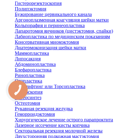
Гистерорезектоскопия
Полипэктомия
Бужирование цервикального канала
Аргоноплазменная коагуляция шейки матки
Кольпорафия и перинеопластика
Лапаротомия яичников (цистэктомия, спайки)
Лабиопластика по медицинским показаниям
Консервативная миомэктомия
Диатермоконизация шейки матки
Маммопластика
Липосакция
Абдоминопластика
Блефаропластика
Ринопластика
Отопластика
Бодилифтинг или Торсопластика
Артроскопия
Остеосинтез
Остеотомия
Рукавная резекция желудка
Геморроидэктомия
Хирургическое лечение острого парапроктита
Лазерное иссечение кисты копчика
Секторальная резекция молочной железы
Двухсторонняя подкожная мастэктомия