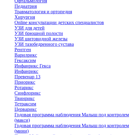
Офтальмология
Педиатрия
Травматология и ортопедия
Хирургия
Online консультации детских специалистов
УЗИ для детей
УЗИ брюшной полости
УЗИ щитовидной железы
УЗИ тазобедренного сустава
Рентген
Варилрикс
Гексаксим
Инфанрикс Гекса
Инфанрикс
Превенар 13
Приорикс
Ротарикс
Синфлорикс
Твинрикс
Тетраксим
Церварикс
Годовая программа наблюдения Малыш под контролем
(макси)
Годовая программа наблюдения Малыш под контролем
(мини)