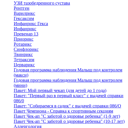
УЗИ тазобедренного сустава
Рентген
Варилрикс
Гексаксим
Инфанрикс Гекса
Инфанрикс
Превенар 13
Приорикс
Ротарикс
Синфлорикс
Твинрикс
Тетраксим
Церварикс
Годовая программа наблюдения Малыш под контролем
(макси)
Годовая программа наблюдения Малыш под контролем
(мини)
Пакет: Мой первый чекап (для детей до 1 года)
Пакет: "Первый раз в первый класс" с выдачей справки
086/0
Пакет: "Собираемся в садик" с выдачей справки 086/О
Пакет Чемпиона - Справка к спортивным секциям
Пакет Чек-ап "С заботой о здоровье ребенка" (1-9 лет)
Пакет Чек-ап "С заботой о здоровье ребенка" (10-17 лет)
Аллергология