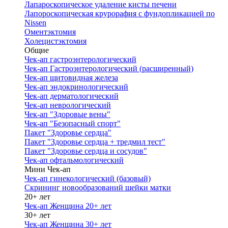
Лапароскопическое удаление кисты печени
Лапороскопическая крурорафия с фундопликацией по
Nissen
Оментэктомия
Холецистэктомия
Общие
Чек-ап гастроэнтерологический
Чек-ап Гастроэнтерологический (расширенный)
Чек-ап щитовидная железа
Чек-ап эндокринологический
Чек-ап дерматологический
Чек-ап неврологический
Чек-ап "Здоровые вены"
Чек-ап "Безопасный спорт"
Пакет "Здоровье сердца"
Пакет "Здоровье сердца + тредмил тест"
Пакет "Здоровье сердца и сосудов"
Чек-ап офтальмологический
Мини Чек-ап
Чек-ап гинекологический (базовый)
Скрининг новообразований шейки матки
20+ лет
Чек-ап Женщина 20+ лет
30+ лет
Чек-ап Женщина 30+ лет