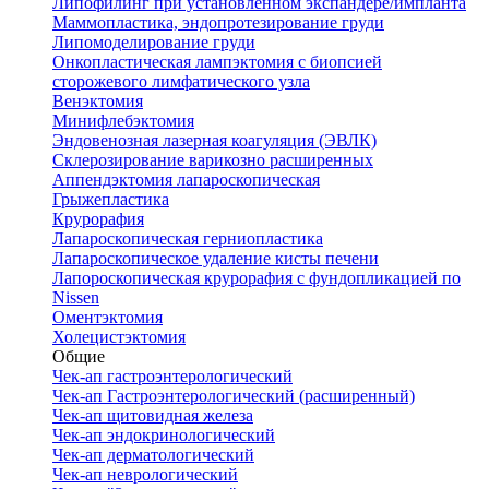
Липофилинг при установленном экспандере/импланта
Маммопластика, эндопротезирование груди
Липомоделирование груди
Онкопластическая лампэктомия с биопсией
сторожевого лимфатического узла
Венэктомия
Минифлебэктомия
Эндовенозная лазерная коагуляция (ЭВЛК)
Склерозирование варикозно расширенных
Аппендэктомия лапароскопическая
Грыжепластика
Крурорафия
Лапароскопическая герниопластика
Лапароскопическое удаление кисты печени
Лапороскопическая крурорафия с фундопликацией по
Nissen
Оментэктомия
Холецистэктомия
Общие
Чек-ап гастроэнтерологический
Чек-ап Гастроэнтерологический (расширенный)
Чек-ап щитовидная железа
Чек-ап эндокринологический
Чек-ап дерматологический
Чек-ап неврологический