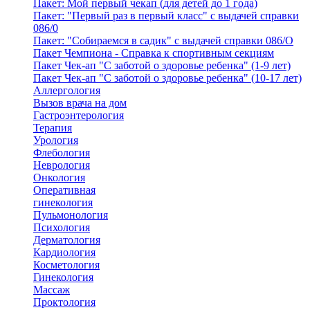
Пакет: Мой первый чекап (для детей до 1 года)
Пакет: "Первый раз в первый класс" с выдачей справки
086/0
Пакет: "Собираемся в садик" с выдачей справки 086/О
Пакет Чемпиона - Справка к спортивным секциям
Пакет Чек-ап "С заботой о здоровье ребенка" (1-9 лет)
Пакет Чек-ап "С заботой о здоровье ребенка" (10-17 лет)
Аллергология
Вызов врача на дом
Гастроэнтерология
Терапия
Урология
Флебология
Неврология
Онкология
Оперативная
гинекология
Пульмонология
Психология
Дерматология
Кардиология
Косметология
Гинекология
Массаж
Проктология