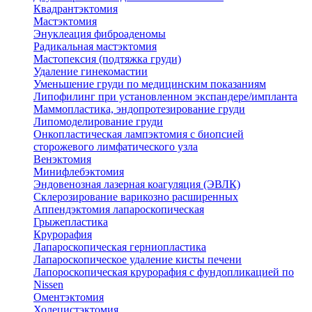
Квадрантэктомия
Мастэктомия
Энуклеация фиброаденомы
Радикальная мастэктомия
Мастопексия (подтяжка груди)
Удаление гинекомастии
Уменьшение груди по медицинским показаниям
Липофилинг при установленном экспандере/импланта
Маммопластика, эндопротезирование груди
Липомоделирование груди
Онкопластическая лампэктомия с биопсией
сторожевого лимфатического узла
Венэктомия
Минифлебэктомия
Эндовенозная лазерная коагуляция (ЭВЛК)
Склерозирование варикозно расширенных
Аппендэктомия лапароскопическая
Грыжепластика
Крурорафия
Лапароскопическая герниопластика
Лапароскопическое удаление кисты печени
Лапороскопическая крурорафия с фундопликацией по
Nissen
Оментэктомия
Холецистэктомия