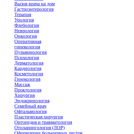
Вызов врача на дом
Гастроэнтерология
Терапия
Урология
Флебология
Неврология
Онкология
Оперативная
гинекология
Пульмонология
Психология
Дерматология
Кардиология
Косметология
Гинекология
Массаж
Проктология
Хирургия
Эндокринология
Семейный врач
Офтальмология
Пластическая хирургия
Ортопедия и травматология
Отоларингология (ЛОР)
Оформление больничных листов