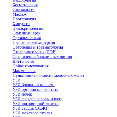
Кардиология
Косметология
Гинекология
Массаж
Проктология
Хирургия
Эндокринология
Семейный врач
Офтальмология
Пластическая хирургия
Ортопедия и травматология
Отоларингология (ЛОР)
Оформление больничных листов
Диетология
Online консультация
Маммология
Пункционная биопсия молочных желез
УЗИ
УЗИ брюшной полости
УЗИ органов малого таза
УЗИ почек
УЗИ сосудов головы и шеи
УЗИ щитовидной железы
УЗИ сердца (ЭхоКГ)
УЗИ мочевого пузыря