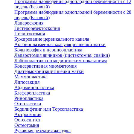
Программа наблюдения одноплодной беременности с 12
недель (Базовый)
Программа наблюдения одноплодной беременности с 28
недель (Базовый)
Лапароскопия
Гистерорезектоскопия
Полипэктомия
Бужирование цервикального канала
Аргоноплазменная коагуляция шейки матки
Кольпорафия и перинеопластика
Лапаротомия яичников (цистэктомия, спайки)
Лабиопластика по медицинским показаниям
Консервативная миомэктомия
Диатермоконизация шейки матки
Маммопластика
Липосакция
Абдоминопластика
Блефаропластика
Ринопластика
Отопластика
Бодилифтинг или Торсопластика
Артроскопия
Остеосинтез
Остеотомия
Рукавная резекция желудка