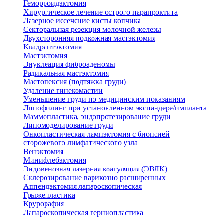
Геморроидэктомия
Хирургическое лечение острого парапроктита
Лазерное иссечение кисты копчика
Секторальная резекция молочной железы
Двухсторонняя подкожная мастэктомия
Квадрантэктомия
Мастэктомия
Энуклеация фиброаденомы
Радикальная мастэктомия
Мастопексия (подтяжка груди)
Удаление гинекомастии
Уменьшение груди по медицинским показаниям
Липофилинг при установленном экспандере/импланта
Маммопластика, эндопротезирование груди
Липомоделирование груди
Онкопластическая лампэктомия с биопсией
сторожевого лимфатического узла
Венэктомия
Минифлебэктомия
Эндовенозная лазерная коагуляция (ЭВЛК)
Склерозирование варикозно расширенных
Аппендэктомия лапароскопическая
Грыжепластика
Крурорафия
Лапароскопическая герниопластика