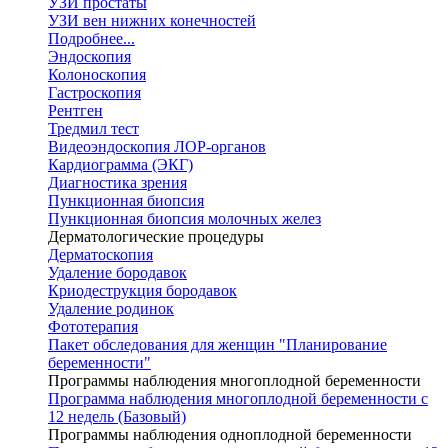
УЗИ простаты
УЗИ вен нижних конечностей
Подробнее...
Эндоскопия
Колоноскопия
Гастроскопия
Рентген
Тредмил тест
Видеоэндоскопия ЛОР-органов
Кардиограмма (ЭКГ)
Диагностика зрения
Пункционная биопсия
Пункционная биопсия молочных желез
Дерматологические процедуры
Дерматоскопия
Удаление бородавок
Криодеструкция бородавок
Удаление родинок
Фототерапия
Пакет обследования для женщин "Планирование
беременности"
Программы наблюдения многоплодной беременности
Программа наблюдения многоплодной беременности с
12 недель (Базовый)
Программы наблюдения одноплодной беременности