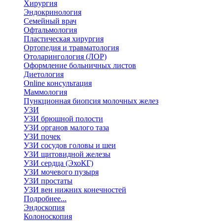
Хирургия
Эндокринология
Семейный врач
Офтальмология
Пластическая хирургия
Ортопедия и травматология
Отоларингология (ЛОР)
Оформление больничных листов
Диетология
Online консультация
Маммология
Пункционная биопсия молочных желез
УЗИ
УЗИ брюшной полости
УЗИ органов малого таза
УЗИ почек
УЗИ сосудов головы и шеи
УЗИ щитовидной железы
УЗИ сердца (ЭхоКГ)
УЗИ мочевого пузыря
УЗИ простаты
УЗИ вен нижних конечностей
Подробнее...
Эндоскопия
Колоноскопия