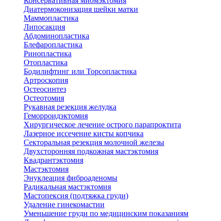
Консервативная миомэктомия
Диатермоконизация шейки матки
Маммопластика
Липосакция
Абдоминопластика
Блефаропластика
Ринопластика
Отопластика
Бодилифтинг или Торсопластика
Артроскопия
Остеосинтез
Остеотомия
Рукавная резекция желудка
Геморроидэктомия
Хирургическое лечение острого парапроктита
Лазерное иссечение кисты копчика
Секторальная резекция молочной железы
Двухсторонняя подкожная мастэктомия
Квадрантэктомия
Мастэктомия
Энуклеация фиброаденомы
Радикальная мастэктомия
Мастопексия (подтяжка груди)
Удаление гинекомастии
Уменьшение груди по медицинским показаниям