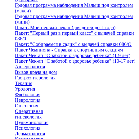
Годовая программа наблюдения Малыш под контролем
(макси)
Годовая программа наблюдения Малыш под контролем
(мини)
Пакет: Мой первый чекап (для детей до 1 года)
Пакет: "Первый раз в первый класс" с выдачей справки
086/0
Пакет: "Собираемся в садик" с выдачей справки 086/О
Пакет Чемпиона - Справка к спортивным секциям
Пакет Чек-ап "С заботой о здоровье ребенка" (1-9 лет)
Пакет Чек-ап "С заботой о здоровье ребенка" (10-17 лет)
Аллергология
Вызов врача на дом
Гастроэнтерология
Терапия
Урология
Флебология
Неврология
Онкология
Оперативная
гинекология
Пульмонология
Психология
Дерматология