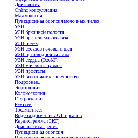
Диетология
Online консультация
Маммология
Пункционная биопсия молочных желез
УЗИ
УЗИ брюшной полости
УЗИ органов малого таза
УЗИ почек
УЗИ сосудов головы и шеи
УЗИ щитовидной железы
УЗИ сердца (ЭхоКГ)
УЗИ мочевого пузыря
УЗИ простаты
УЗИ вен нижних конечностей
Подробнее...
Эндоскопия
Колоноскопия
Гастроскопия
Рентген
Тредмил тест
Видеоэндоскопия ЛОР-органов
Кардиограмма (ЭКГ)
Диагностика зрения
Пункционная биопсия
Пункционная биопсия молочных желез