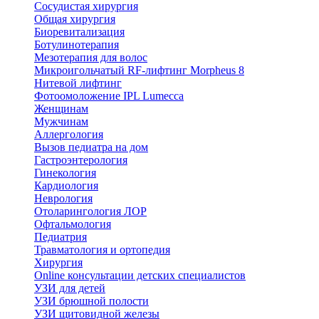
Сосудистая хирургия
Общая хирургия
Биоревитализация
Ботулинотерапия
Мезотерапия для волос
Микроигольчатый RF-лифтинг Morpheus 8
Нитевой лифтинг
Фотоомоложение IPL Lumecca
Женщинам
Мужчинам
Аллергология
Вызов педиатра на дом
Гастроэнтерология
Гинекология
Кардиология
Неврология
Отоларингология ЛОР
Офтальмология
Педиатрия
Травматология и ортопедия
Хирургия
Online консультации детских специалистов
УЗИ для детей
УЗИ брюшной полости
УЗИ щитовидной железы