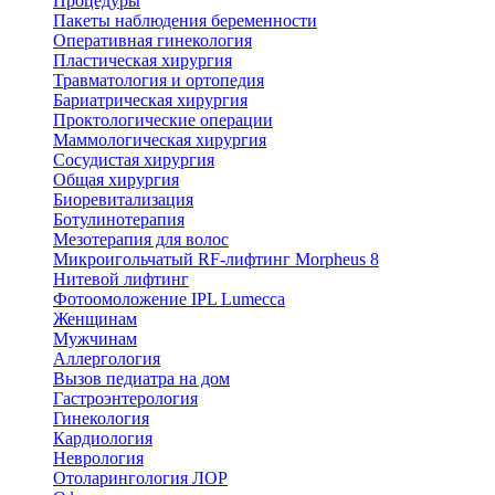
Процедуры
Пакеты наблюдения беременности
Оперативная гинекология
Пластическая хирургия
Травматология и ортопедия
Бариатрическая хирургия
Проктологические операции
Маммологическая хирургия
Сосудистая хирургия
Общая хирургия
Биоревитализация
Ботулинотерапия
Мезотерапия для волос
Микроигольчатый RF-лифтинг Morpheus 8
Нитевой лифтинг
Фотоомоложение IPL Lumecca
Женщинам
Мужчинам
Аллергология
Вызов педиатра на дом
Гастроэнтерология
Гинекология
Кардиология
Неврология
Отоларингология ЛОР