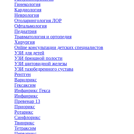
Гинекология
Кардиология
Неврология
Отоларингология ЛОР
Офтальмология
Педиатрия
Травматология и ортопедия
Хирургия
Online консультации детских специалистов
УЗИ для детей
УЗИ брюшной полости
УЗИ щитовидной железы
УЗИ тазобедренного сустава
Рентген
Варилрикс
Гексаксим
Инфанрикс Гекса
Инфанрикс
Превенар 13
Приорикс
Ротарикс
Синфлорикс
Твинрикс
Тетраксим
Церварикс