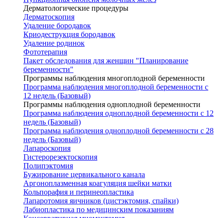
Дерматологические процедуры
Дерматоскопия
Удаление бородавок
Криодеструкция бородавок
Удаление родинок
Фототерапия
Пакет обследования для женщин "Планирование
беременности"
Программы наблюдения многоплодной беременности
Программа наблюдения многоплодной беременности с
12 недель (Базовый)
Программы наблюдения одноплодной беременности
Программа наблюдения одноплодной беременности с 12
недель (Базовый)
Программа наблюдения одноплодной беременности с 28
недель (Базовый)
Лапароскопия
Гистерорезектоскопия
Полипэктомия
Бужирование цервикального канала
Аргоноплазменная коагуляция шейки матки
Кольпорафия и перинеопластика
Лапаротомия яичников (цистэктомия, спайки)
Лабиопластика по медицинским показаниям