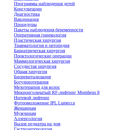
Программы наблюдения детей
Консультации
Диагностика
Вакцинация
Процедуры
Пакеты наблюдения беременности
Оперативная гинекология
Пластическая хирургия
Травматология и ортопедия
Бариатрическая хирургия
Проктологические операции
Маммологическая хирургия
Сосудистая хирургия
Общая хирургия
Биоревитализация
Ботулинотерапия
Мезотерапия для волос
Микроигольчатый RF-лифтинг Morpheus 8
Нитевой лифтинг
Фотоомоложение IPL Lumecca
Женщинам
Мужчинам
Аллергология
Вызов педиатра на дом
Гастроэнтерология