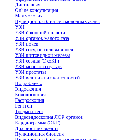
Диетология
Online консультация
Маммология
Пункционная биопсия молочных желез
УЗИ
УЗИ брюшной полости
УЗИ органов малого таза
УЗИ почек
УЗИ сосудов головы и шеи
УЗИ щитовидной железы
УЗИ сердца (ЭхоКГ)
УЗИ мочевого пузыря
УЗИ простаты
УЗИ вен нижних конечностей
Подробнее...
Эндоскопия
Колоноскопия
Гастроскопия
Рентген
Тредмил тест
Видеоэндоскопия ЛОР-органов
Кардиограмма (ЭКГ)
Диагностика зрения
Пункционная биопсия
Пункционная биопсия молочных желез