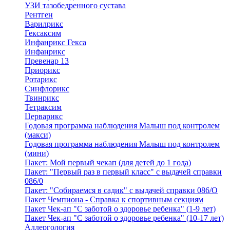
УЗИ тазобедренного сустава
Рентген
Варилрикс
Гексаксим
Инфанрикс Гекса
Инфанрикс
Превенар 13
Приорикс
Ротарикс
Синфлорикс
Твинрикс
Тетраксим
Церварикс
Годовая программа наблюдения Малыш под контролем
(макси)
Годовая программа наблюдения Малыш под контролем
(мини)
Пакет: Мой первый чекап (для детей до 1 года)
Пакет: "Первый раз в первый класс" с выдачей справки
086/0
Пакет: "Собираемся в садик" с выдачей справки 086/О
Пакет Чемпиона - Справка к спортивным секциям
Пакет Чек-ап "С заботой о здоровье ребенка" (1-9 лет)
Пакет Чек-ап "С заботой о здоровье ребенка" (10-17 лет)
Аллергология