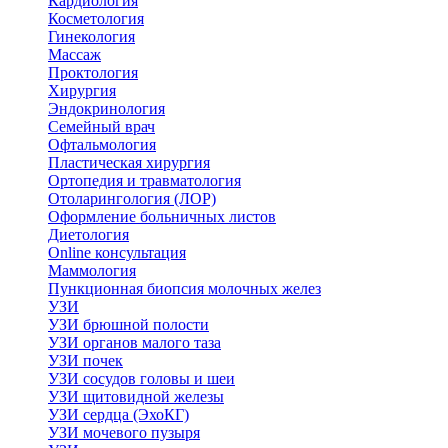
Кардиология
Косметология
Гинекология
Массаж
Проктология
Хирургия
Эндокринология
Семейный врач
Офтальмология
Пластическая хирургия
Ортопедия и травматология
Отоларингология (ЛОР)
Оформление больничных листов
Диетология
Online консультация
Маммология
Пункционная биопсия молочных желез
УЗИ
УЗИ брюшной полости
УЗИ органов малого таза
УЗИ почек
УЗИ сосудов головы и шеи
УЗИ щитовидной железы
УЗИ сердца (ЭхоКГ)
УЗИ мочевого пузыря