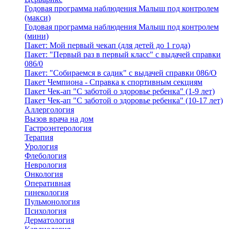
Годовая программа наблюдения Малыш под контролем
(макси)
Годовая программа наблюдения Малыш под контролем
(мини)
Пакет: Мой первый чекап (для детей до 1 года)
Пакет: "Первый раз в первый класс" с выдачей справки
086/0
Пакет: "Собираемся в садик" с выдачей справки 086/О
Пакет Чемпиона - Справка к спортивным секциям
Пакет Чек-ап "С заботой о здоровье ребенка" (1-9 лет)
Пакет Чек-ап "С заботой о здоровье ребенка" (10-17 лет)
Аллергология
Вызов врача на дом
Гастроэнтерология
Терапия
Урология
Флебология
Неврология
Онкология
Оперативная
гинекология
Пульмонология
Психология
Дерматология