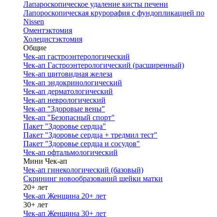
Лапароскопическое удаление кисты печени
Лапороскопическая крурорафия с фундопликацией по
Nissen
Оментэктомия
Холецистэктомия
Общие
Чек-ап гастроэнтерологический
Чек-ап Гастроэнтерологический (расширенный)
Чек-ап щитовидная железа
Чек-ап эндокринологический
Чек-ап дерматологический
Чек-ап неврологический
Чек-ап "Здоровые вены"
Чек-ап "Безопасный спорт"
Пакет "Здоровье сердца"
Пакет "Здоровье сердца + тредмил тест"
Пакет "Здоровье сердца и сосудов"
Чек-ап офтальмологический
Мини Чек-ап
Чек-ап гинекологический (базовый)
Скрининг новообразований шейки матки
20+ лет
Чек-ап Женщина 20+ лет
30+ лет
Чек-ап Женщина 30+ лет