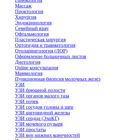
Гинекология
Массаж
Проктология
Хирургия
Эндокринология
Семейный врач
Офтальмология
Пластическая хирургия
Ортопедия и травматология
Отоларингология (ЛОР)
Оформление больничных листов
Диетология
Online консультация
Маммология
Пункционная биопсия молочных желез
УЗИ
УЗИ брюшной полости
УЗИ органов малого таза
УЗИ почек
УЗИ сосудов головы и шеи
УЗИ щитовидной железы
УЗИ сердца (ЭхоКГ)
УЗИ мочевого пузыря
УЗИ простаты
УЗИ вен нижних конечностей