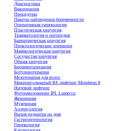
Диагностика
Вакцинация
Процедуры
Пакеты наблюдения беременности
Оперативная гинекология
Пластическая хирургия
Травматология и ортопедия
Бариатрическая хирургия
Проктологические операции
Маммологическая хирургия
Сосудистая хирургия
Общая хирургия
Биоревитализация
Ботулинотерапия
Мезотерапия для волос
Микроигольчатый RF-лифтинг Morpheus 8
Нитевой лифтинг
Фотоомоложение IPL Lumecca
Женщинам
Мужчинам
Аллергология
Вызов педиатра на дом
Гастроэнтерология
Гинекология
Кардиология