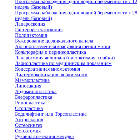
Программа наблюдения одноплодной беременности с 12
недель (Базовый)
Программа наблюдения одноплодной беременности с 28
недель (Базовый)
Лапароскопия
Гистерорезектоскопия
Полипэктомия
Бужирование цервикального канала
Аргоноплазменная коагуляция шейки матки
Кольпорафия и перинеопластика
Лапаротомия яичников (цистэктомия, спайки)
Лабиопластика по медицинским показаниям
Консервативная миомэктомия
Диатермоконизация шейки матки
Маммопластика
Липосакция
Абдоминопластика
Блефаропластика
Ринопластика
Отопластика
Бодилифтинг или Торсопластика
Артроскопия
Остеосинтез
Остеотомия
Рукавная резекция желудка