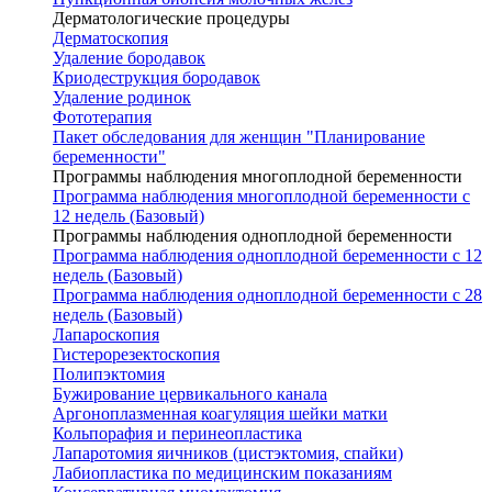
Дерматологические процедуры
Дерматоскопия
Удаление бородавок
Криодеструкция бородавок
Удаление родинок
Фототерапия
Пакет обследования для женщин "Планирование
беременности"
Программы наблюдения многоплодной беременности
Программа наблюдения многоплодной беременности с
12 недель (Базовый)
Программы наблюдения одноплодной беременности
Программа наблюдения одноплодной беременности с 12
недель (Базовый)
Программа наблюдения одноплодной беременности с 28
недель (Базовый)
Лапароскопия
Гистерорезектоскопия
Полипэктомия
Бужирование цервикального канала
Аргоноплазменная коагуляция шейки матки
Кольпорафия и перинеопластика
Лапаротомия яичников (цистэктомия, спайки)
Лабиопластика по медицинским показаниям