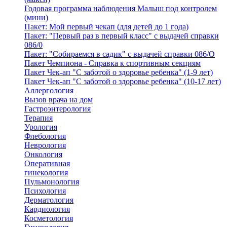
Годовая программа наблюдения Малыш под контролем
(мини)
Пакет: Мой первый чекап (для детей до 1 года)
Пакет: "Первый раз в первый класс" с выдачей справки
086/0
Пакет: "Собираемся в садик" с выдачей справки 086/О
Пакет Чемпиона - Справка к спортивным секциям
Пакет Чек-ап "С заботой о здоровье ребенка" (1-9 лет)
Пакет Чек-ап "С заботой о здоровье ребенка" (10-17 лет)
Аллергология
Вызов врача на дом
Гастроэнтерология
Терапия
Урология
Флебология
Неврология
Онкология
Оперативная
гинекология
Пульмонология
Психология
Дерматология
Кардиология
Косметология