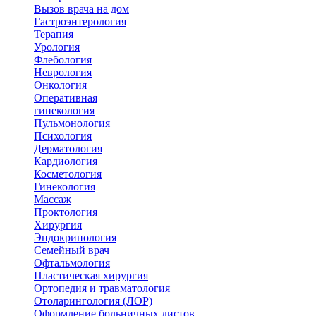
Вызов врача на дом
Гастроэнтерология
Терапия
Урология
Флебология
Неврология
Онкология
Оперативная
гинекология
Пульмонология
Психология
Дерматология
Кардиология
Косметология
Гинекология
Массаж
Проктология
Хирургия
Эндокринология
Семейный врач
Офтальмология
Пластическая хирургия
Ортопедия и травматология
Отоларингология (ЛОР)
Оформление больничных листов