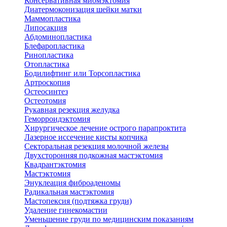
Консервативная миомэктомия
Диатермоконизация шейки матки
Маммопластика
Липосакция
Абдоминопластика
Блефаропластика
Ринопластика
Отопластика
Бодилифтинг или Торсопластика
Артроскопия
Остеосинтез
Остеотомия
Рукавная резекция желудка
Геморроидэктомия
Хирургическое лечение острого парапроктита
Лазерное иссечение кисты копчика
Секторальная резекция молочной железы
Двухсторонняя подкожная мастэктомия
Квадрантэктомия
Мастэктомия
Энуклеация фиброаденомы
Радикальная мастэктомия
Мастопексия (подтяжка груди)
Удаление гинекомастии
Уменьшение груди по медицинским показаниям