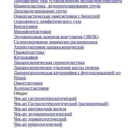
Липофилинг при установленном экспандере/импланта
Маммопластика, эндопротезирование груди
Липомоделирование груди
Онкопластическая лампэктомия с биопсией
сторожевого лимфатического узла
Венэктомия
Минифлебэктомия
Эндовенозная лазерная коагуляция (ЭВЛК)
Склерозирование варикозно расширенных
Аппендэктомия лапароскопическая
Грыжепластика
Крурорафия
Лапароскопическая герниопластика
Лапароскопическое удаление кисты печени
Лапороскопическая крурорафия с фундопликацией по
Nissen
Оментэктомия
Холецистэктомия
Общие
Чек-ап гастроэнтерологический
Чек-ап Гастроэнтерологический (расширенный)
Чек-ап щитовидная железа
Чек-ап эндокринологический
Чек-ап дерматологический
Чек-ап неврологический