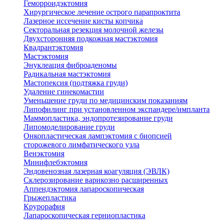
Геморроидэктомия
Хирургическое лечение острого парапроктита
Лазерное иссечение кисты копчика
Секторальная резекция молочной железы
Двухсторонняя подкожная мастэктомия
Квадрантэктомия
Мастэктомия
Энуклеация фиброаденомы
Радикальная мастэктомия
Мастопексия (подтяжка груди)
Удаление гинекомастии
Уменьшение груди по медицинским показаниям
Липофилинг при установленном экспандере/импланта
Маммопластика, эндопротезирование груди
Липомоделирование груди
Онкопластическая лампэктомия с биопсией
сторожевого лимфатического узла
Венэктомия
Минифлебэктомия
Эндовенозная лазерная коагуляция (ЭВЛК)
Склерозирование варикозно расширенных
Аппендэктомия лапароскопическая
Грыжепластика
Крурорафия
Лапароскопическая герниопластика