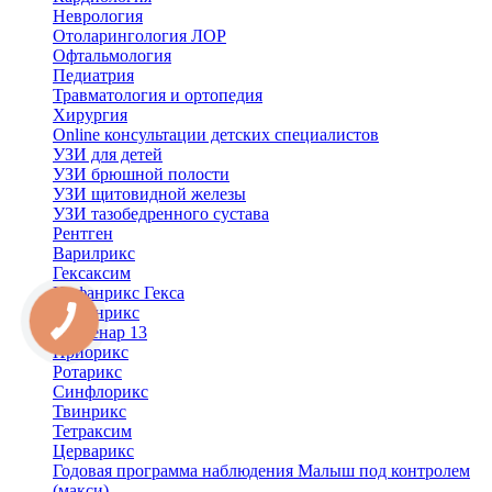
Неврология
Отоларингология ЛОР
Офтальмология
Педиатрия
Травматология и ортопедия
Хирургия
Online консультации детских специалистов
УЗИ для детей
УЗИ брюшной полости
УЗИ щитовидной железы
УЗИ тазобедренного сустава
Рентген
Варилрикс
Гексаксим
Инфанрикс Гекса
Инфанрикс
Превенар 13
Приорикс
Ротарикс
Синфлорикс
Твинрикс
Тетраксим
Церварикс
Годовая программа наблюдения Малыш под контролем
(макси)