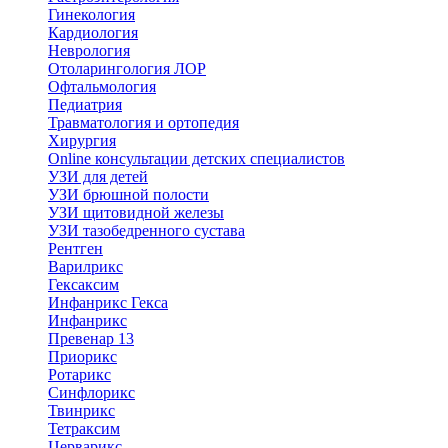
Гинекология
Кардиология
Неврология
Отоларингология ЛОР
Офтальмология
Педиатрия
Травматология и ортопедия
Хирургия
Online консультации детских специалистов
УЗИ для детей
УЗИ брюшной полости
УЗИ щитовидной железы
УЗИ тазобедренного сустава
Рентген
Варилрикс
Гексаксим
Инфанрикс Гекса
Инфанрикс
Превенар 13
Приорикс
Ротарикс
Синфлорикс
Твинрикс
Тетраксим
Церварикс