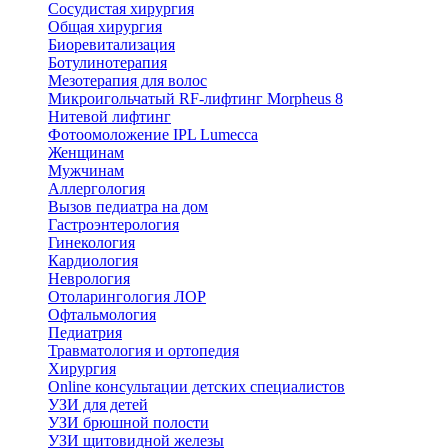
Сосудистая хирургия
Общая хирургия
Биоревитализация
Ботулинотерапия
Мезотерапия для волос
Микроигольчатый RF-лифтинг Morpheus 8
Нитевой лифтинг
Фотоомоложение IPL Lumecca
Женщинам
Мужчинам
Аллергология
Вызов педиатра на дом
Гастроэнтерология
Гинекология
Кардиология
Неврология
Отоларингология ЛОР
Офтальмология
Педиатрия
Травматология и ортопедия
Хирургия
Online консультации детских специалистов
УЗИ для детей
УЗИ брюшной полости
УЗИ щитовидной железы