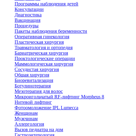
Программы наблюдения детей
Консультации
Диагностика
Вакцинация
Процедуры
Пакеты наблюдения беременности
Оперативная гинекология
Пластическая хирургия
Травматология и ортопедия
Бариатрическая хирургия
Проктологические операции
Маммологическая хирургия
Сосудистая хирургия
Общая хирургия
Биоревитализация
Ботулинотерапия
Мезотерапия для волос
Микроигольчатый RF-лифтинг Morpheus 8
Нитевой лифтинг
Фотоомоложение IPL Lumecca
Женщинам
Мужчинам
Аллергология
Вызов педиатра на дом
Гастроэнтерология