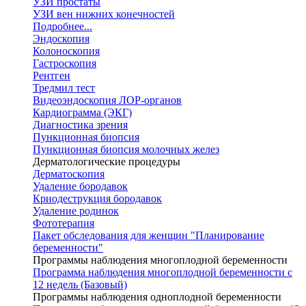
УЗИ простаты
УЗИ вен нижних конечностей
Подробнее...
Эндоскопия
Колоноскопия
Гастроскопия
Рентген
Тредмил тест
Видеоэндоскопия ЛОР-органов
Кардиограмма (ЭКГ)
Диагностика зрения
Пункционная биопсия
Пункционная биопсия молочных желез
Дерматологические процедуры
Дерматоскопия
Удаление бородавок
Криодеструкция бородавок
Удаление родинок
Фототерапия
Пакет обследования для женщин "Планирование
беременности"
Программы наблюдения многоплодной беременности
Программа наблюдения многоплодной беременности с
12 недель (Базовый)
Программы наблюдения одноплодной беременности