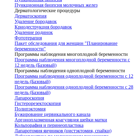
Пункционная биопсия молочных желез
Дерматологические процедуры
Дерматоскопия
Удаление бородавок
Криодеструкция бородавок
Удаление родинок
Фототерапия
Пакет обследования для женщин "Планирование
беременности"
Программы наблюдения многоплодной беременности
Программа наблюдения многоплодной беременности с
12 недель (Базовый)
Программы наблюдения одноплодной беременности
Программа наблюдения одноплодной беременности с 12
недель (Базовый)
Программа наблюдения одноплодной беременности с 28
недель (Базовый)
Лапароскопия
Гистерорезектоскопия
Полипэктомия
Бужирование цервикального канала
Аргоноплазменная коагуляция шейки матки
Кольпорафия и перинеопластика
Лапаротомия яичников (цистэктомия, спайки)