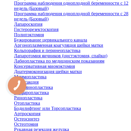
Программа наблюдения одноплодной беременности с 12
недель (Базовый)
Программа наблюдения одноплодной беременности с 28
недель (Базовый)
Лапароскопия
Гистерорезектоскопия
Полипэктомия
Бужирование цервикального канала
Аргоноплазменная коагуляция шейки матки
Кольпорафия и перинеопластика
Лапаротомия яичников (цистэктомия, спайки)
Лабиопластика по медицинским показаниям
Консервативная миомэктомия
Диатермоконизация шейки матки
Маммопластика
Липосакция
Абдоминопластика
Блефаропластика
Ринопластика
Отопластика
Бодилифтинг или Торсопластика
Артроскопия
Остеосинтез
Остеотомия
Рукавная резекция желудка