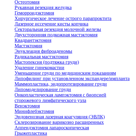
Остеотомия
Рукавная резекция желудка
Геморроидэктомия
Хирургическое лечение острого парапроктита
Лазерное иссечение кисты копчика
Секторальная резекция молочной железы
Двухсторонняя подкожная мастэктомия
Квадрантэктомия
Мастэктомия
Энуклеация фиброаденомы
Радикальная мастэктомия
Мастопексия (подтяжка груди)
Удаление гинекомастии
Уменьшение груди по медицинским показаниям
Липофилинг при установленном экспандере/импланта
Маммопластика, эндопротезирование груди
Липомоделирование груди
Онкопластическая лампэктомия с биопсией
сторожевого лимфатического узла
Венэктомия
Минифлебэктомия
Эндовенозная лазерная коагуляция (ЭВЛК)
Склерозирование варикозно расширенных
Аппендэктомия лапароскопическая
Грыжепластика