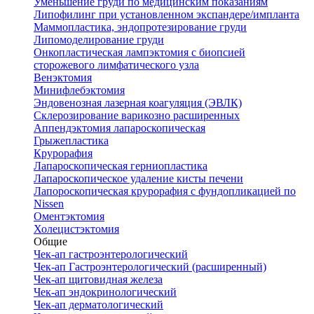
Уменьшение груди по медицинским показаниям
Липофилинг при установленном экспандере/импланта
Маммопластика, эндопротезирование груди
Липомоделирование груди
Онкопластическая лампэктомия с биопсией
сторожевого лимфатического узла
Венэктомия
Минифлебэктомия
Эндовенозная лазерная коагуляция (ЭВЛК)
Склерозирование варикозно расширенных
Аппендэктомия лапароскопическая
Грыжепластика
Крурорафия
Лапароскопическая герниопластика
Лапароскопическое удаление кисты печени
Лапороскопическая крурорафия с фундопликацией по
Nissen
Оментэктомия
Холецистэктомия
Общие
Чек-ап гастроэнтерологический
Чек-ап Гастроэнтерологический (расширенный)
Чек-ап щитовидная железа
Чек-ап эндокринологический
Чек-ап дерматологический