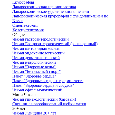
Крурорафия
Лапароскопическая герниопластика
Лапароскопическое удаление кисты печени
Лапороскопическая крурорафия с фундопликацией по
Nissen
Оментэктомия
Холецистэктомия
Общие
Чек-ап гастроэнтерологический
Чек-ап Гастроэнтерологический (расширенный)
Чек-ап щитовидная железа
Чек-ап эндокринологический
Чек-ап дерматологический
Чек-ап неврологический
Чек-ап "Здоровые вены"
Чек-ап "Безопасный спорт"
Пакет "Здоровье сердца"
Пакет "Здоровье сердца + тредмил тест"
Пакет "Здоровье сердца и сосудов"
Чек-ап офтальмологический
Мини Чек-ап
Чек-ап гинекологический (базовый)
Скрининг новообразований шейки матки
20+ лет
Чек-ап Женщина 20+ лет