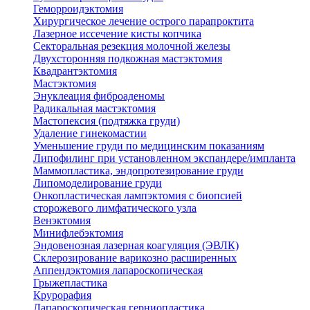
Геморроидэктомия
Хирургическое лечение острого парапроктита
Лазерное иссечение кисты копчика
Секторальная резекция молочной железы
Двухсторонняя подкожная мастэктомия
Квадрантэктомия
Мастэктомия
Энуклеация фиброаденомы
Радикальная мастэктомия
Мастопексия (подтяжка груди)
Удаление гинекомастии
Уменьшение груди по медицинским показаниям
Липофилинг при установленном экспандере/импланта
Маммопластика, эндопротезирование груди
Липомоделирование груди
Онкопластическая лампэктомия с биопсией
сторожевого лимфатического узла
Венэктомия
Минифлебэктомия
Эндовенозная лазерная коагуляция (ЭВЛК)
Склерозирование варикозно расширенных
Аппендэктомия лапароскопическая
Грыжепластика
Крурорафия
Лапароскопическая герниопластика