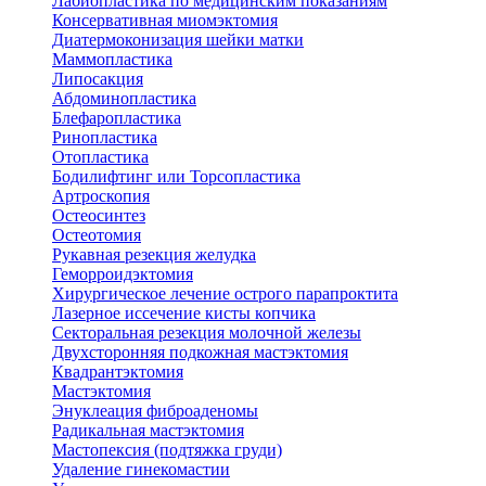
Лабиопластика по медицинским показаниям
Консервативная миомэктомия
Диатермоконизация шейки матки
Маммопластика
Липосакция
Абдоминопластика
Блефаропластика
Ринопластика
Отопластика
Бодилифтинг или Торсопластика
Артроскопия
Остеосинтез
Остеотомия
Рукавная резекция желудка
Геморроидэктомия
Хирургическое лечение острого парапроктита
Лазерное иссечение кисты копчика
Секторальная резекция молочной железы
Двухсторонняя подкожная мастэктомия
Квадрантэктомия
Мастэктомия
Энуклеация фиброаденомы
Радикальная мастэктомия
Мастопексия (подтяжка груди)
Удаление гинекомастии