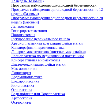
12 недель (Базовый)
Программы наблюдения одноплодной беременности
Программа наблюдения одноплодной беременности с 12
недель (Базовый)
Программа наблюдения одноплодной беременности с 28
недель (Базовый)
Лапароскопия
Гистерорезектоскопия
Полипэктомия
Бужирование цервикального канала
Аргоноплазменная коагуляция шейки матки
Кольпорафия и перинеопластика
Лапаротомия яичников (цистэктомия, спайки)
Лабиопластика по медицинским показаниям
Консервативная миомэктомия
Диатермоконизация шейки матки
Маммопластика
Липосакция
Абдоминопластика
Блефаропластика
Ринопластика
Отопластика
Бодилифтинг или Торсопластика
Артроскопия
Остеосинтез