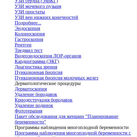
УЗИ сердца (ЭхоКГ)
УЗИ мочевого пузыря
УЗИ простаты
УЗИ вен нижних конечностей
Подробнее...
Эндоскопия
Колоноскопия
Гастроскопия
Рентген
Тредмил тест
Видеоэндоскопия ЛОР-органов
Кардиограмма (ЭКГ)
Диагностика зрения
Пункционная биопсия
Пункционная биопсия молочных желез
Дерматологические процедуры
Дерматоскопия
Удаление бородавок
Криодеструкция бородавок
Удаление родинок
Фототерапия
Пакет обследования для женщин "Планирование
беременности"
Программы наблюдения многоплодной беременности
Программа наблюдения многоплодной беременности с