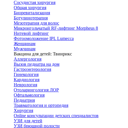
Сосудистая хирургия
Общая хирургия
Биоревитализация
Ботулинотерапия
Мезотерапия для волос
Микроигольчатый RF-лифтинг Morpheus 8
Нитевой лифтинг
Фотоомоложение IPL Lumecca
Женщинам
Мужчинам
Вакцина для детей: Твинрикс
Аллергология
Вызов педиатра на дом
Гастроэнтерология
Гинекология
Кардиология
Неврология
Отоларингология ЛОР
Офтальмология
Педиатрия
Травматология и ортопедия
Хирургия
Online консультации детских специалистов
УЗИ для детей
УЗИ брюшной полости