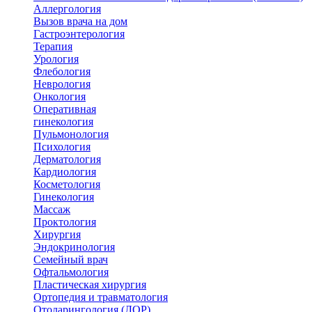
Аллергология
Вызов врача на дом
Гастроэнтерология
Терапия
Урология
Флебология
Неврология
Онкология
Оперативная
гинекология
Пульмонология
Психология
Дерматология
Кардиология
Косметология
Гинекология
Массаж
Проктология
Хирургия
Эндокринология
Семейный врач
Офтальмология
Пластическая хирургия
Ортопедия и травматология
Отоларингология (ЛОР)