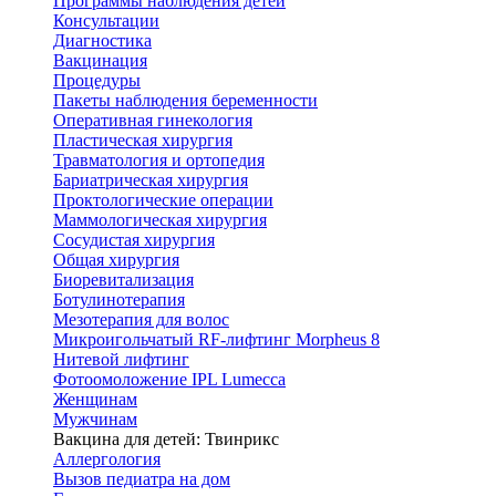
Программы наблюдения детей
Консультации
Диагностика
Вакцинация
Процедуры
Пакеты наблюдения беременности
Оперативная гинекология
Пластическая хирургия
Травматология и ортопедия
Бариатрическая хирургия
Проктологические операции
Маммологическая хирургия
Сосудистая хирургия
Общая хирургия
Биоревитализация
Ботулинотерапия
Мезотерапия для волос
Микроигольчатый RF-лифтинг Morpheus 8
Нитевой лифтинг
Фотоомоложение IPL Lumecca
Женщинам
Мужчинам
Вакцина для детей: Твинрикс
Аллергология
Вызов педиатра на дом