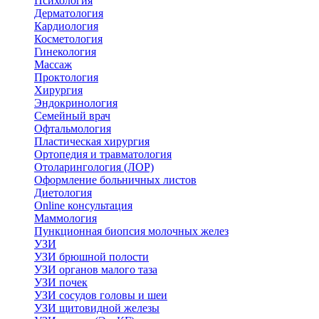
Психология
Дерматология
Кардиология
Косметология
Гинекология
Массаж
Проктология
Хирургия
Эндокринология
Семейный врач
Офтальмология
Пластическая хирургия
Ортопедия и травматология
Отоларингология (ЛОР)
Оформление больничных листов
Диетология
Online консультация
Маммология
Пункционная биопсия молочных желез
УЗИ
УЗИ брюшной полости
УЗИ органов малого таза
УЗИ почек
УЗИ сосудов головы и шеи
УЗИ щитовидной железы