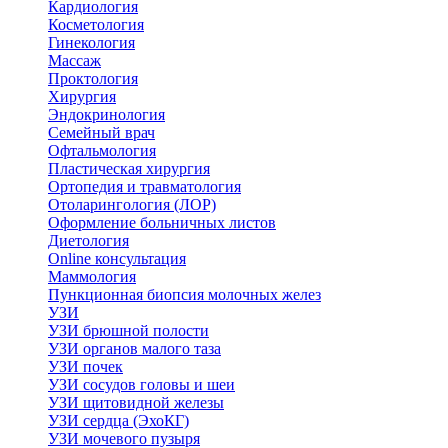
Кардиология
Косметология
Гинекология
Массаж
Проктология
Хирургия
Эндокринология
Семейный врач
Офтальмология
Пластическая хирургия
Ортопедия и травматология
Отоларингология (ЛОР)
Оформление больничных листов
Диетология
Online консультация
Маммология
Пункционная биопсия молочных желез
УЗИ
УЗИ брюшной полости
УЗИ органов малого таза
УЗИ почек
УЗИ сосудов головы и шеи
УЗИ щитовидной железы
УЗИ сердца (ЭхоКГ)
УЗИ мочевого пузыря