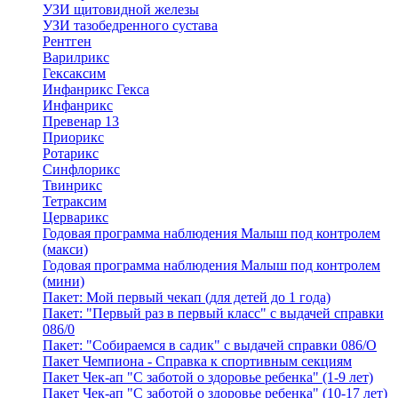
УЗИ щитовидной железы
УЗИ тазобедренного сустава
Рентген
Варилрикс
Гексаксим
Инфанрикс Гекса
Инфанрикс
Превенар 13
Приорикс
Ротарикс
Синфлорикс
Твинрикс
Тетраксим
Церварикс
Годовая программа наблюдения Малыш под контролем
(макси)
Годовая программа наблюдения Малыш под контролем
(мини)
Пакет: Мой первый чекап (для детей до 1 года)
Пакет: "Первый раз в первый класс" с выдачей справки
086/0
Пакет: "Собираемся в садик" с выдачей справки 086/О
Пакет Чемпиона - Справка к спортивным секциям
Пакет Чек-ап "С заботой о здоровье ребенка" (1-9 лет)
Пакет Чек-ап "С заботой о здоровье ребенка" (10-17 лет)