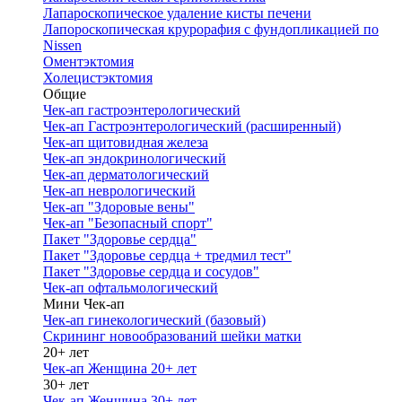
Лапароскопическое удаление кисты печени
Лапороскопическая крурорафия с фундопликацией по
Nissen
Оментэктомия
Холецистэктомия
Общие
Чек-ап гастроэнтерологический
Чек-ап Гастроэнтерологический (расширенный)
Чек-ап щитовидная железа
Чек-ап эндокринологический
Чек-ап дерматологический
Чек-ап неврологический
Чек-ап "Здоровые вены"
Чек-ап "Безопасный спорт"
Пакет "Здоровье сердца"
Пакет "Здоровье сердца + тредмил тест"
Пакет "Здоровье сердца и сосудов"
Чек-ап офтальмологический
Мини Чек-ап
Чек-ап гинекологический (базовый)
Скрининг новообразований шейки матки
20+ лет
Чек-ап Женщина 20+ лет
30+ лет
Чек-ап Женщина 30+ лет