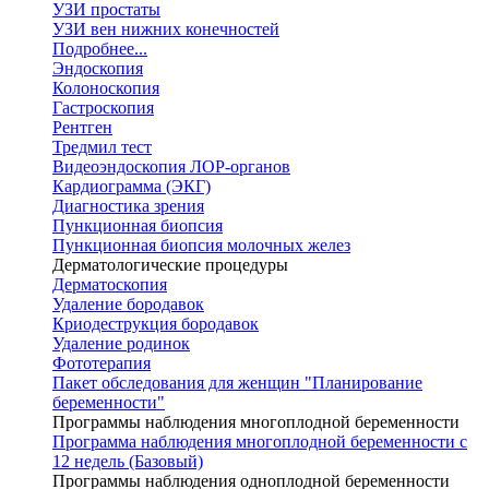
УЗИ простаты
УЗИ вен нижних конечностей
Подробнее...
Эндоскопия
Колоноскопия
Гастроскопия
Рентген
Тредмил тест
Видеоэндоскопия ЛОР-органов
Кардиограмма (ЭКГ)
Диагностика зрения
Пункционная биопсия
Пункционная биопсия молочных желез
Дерматологические процедуры
Дерматоскопия
Удаление бородавок
Криодеструкция бородавок
Удаление родинок
Фототерапия
Пакет обследования для женщин "Планирование
беременности"
Программы наблюдения многоплодной беременности
Программа наблюдения многоплодной беременности с
12 недель (Базовый)
Программы наблюдения одноплодной беременности