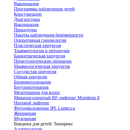
Вакцинация
Программы наблюдения детей
Консультации
Диагностика
Вакцинация
Процедуры
Пакеты наблюдения беременности
Оперативная гинекология
Пластическая хирургия
Травматология и ортопедия
Бариатрическая хирургия
Проктологические операции
Маммологическая хирургия
Сосудистая хирургия
Общая хирургия
Биоревитализация
Ботулинотерапия
Мезотерапия для волос
Микроигольчатый RF-лифтинг Morpheus 8
Нитевой лифтинг
Фотоомоложение IPL Lumecca
Женщинам
Мужчинам
Вакцина для детей: Твинрикс
Аллергология