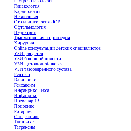
Гастроэнтерология
Гинекология
Кардиология
Неврология
Отоларингология ЛОР
Офтальмология
Педиатрия
Травматология и ортопедия
Хирургия
Online консультации детских специалистов
УЗИ для детей
УЗИ брюшной полости
УЗИ щитовидной железы
УЗИ тазобедренного сустава
Рентген
Варилрикс
Гексаксим
Инфанрикс Гекса
Инфанрикс
Превенар 13
Приорикс
Ротарикс
Синфлорикс
Твинрикс
Тетраксим