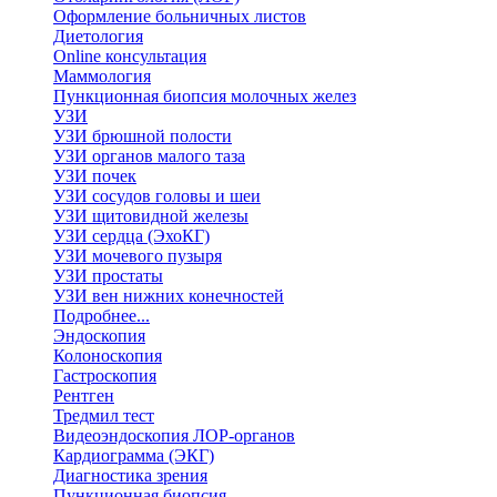
Оформление больничных листов
Диетология
Online консультация
Маммология
Пункционная биопсия молочных желез
УЗИ
УЗИ брюшной полости
УЗИ органов малого таза
УЗИ почек
УЗИ сосудов головы и шеи
УЗИ щитовидной железы
УЗИ сердца (ЭхоКГ)
УЗИ мочевого пузыря
УЗИ простаты
УЗИ вен нижних конечностей
Подробнее...
Эндоскопия
Колоноскопия
Гастроскопия
Рентген
Тредмил тест
Видеоэндоскопия ЛОР-органов
Кардиограмма (ЭКГ)
Диагностика зрения
Пункционная биопсия