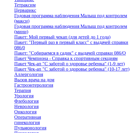
Тетраксим
Церварикс
Годовая программа наблюдения Малыш под контролем
(макси)
Годовая программа наблюдения Малыш под контролем
(мини)
Пакет: Мой первый чекап (для детей до 1 года)
Пакет: "Первый раз в первый класс" с выдачей справки
086/0
Пакет: "Собираемся в садик" с выдачей справки 086/О
Пакет Чемпиона - Справка к спортивным секциям
Пакет Чек-ап "С заботой о здоровье ребенка" (1-9 лет)
Пакет Чек-ап "С заботой о здоровье ребенка" (10-17 лет)
Аллергология
Вызов врача на дом
Гастроэнтерология
Терапия
Урология
Флебология
Неврология
Онкология
Оперативная
гинекология
Пульмонология