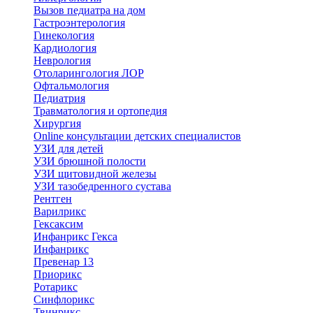
Вызов педиатра на дом
Гастроэнтерология
Гинекология
Кардиология
Неврология
Отоларингология ЛОР
Офтальмология
Педиатрия
Травматология и ортопедия
Хирургия
Online консультации детских специалистов
УЗИ для детей
УЗИ брюшной полости
УЗИ щитовидной железы
УЗИ тазобедренного сустава
Рентген
Варилрикс
Гексаксим
Инфанрикс Гекса
Инфанрикс
Превенар 13
Приорикс
Ротарикс
Синфлорикс
Твинрикс