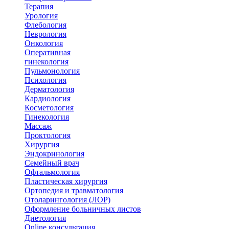
Терапия
Урология
Флебология
Неврология
Онкология
Оперативная
гинекология
Пульмонология
Психология
Дерматология
Кардиология
Косметология
Гинекология
Массаж
Проктология
Хирургия
Эндокринология
Семейный врач
Офтальмология
Пластическая хирургия
Ортопедия и травматология
Отоларингология (ЛОР)
Оформление больничных листов
Диетология
Online консультация