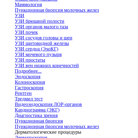
Маммология
Пункционная биопсия молочных желез
УЗИ
УЗИ брюшной полости
УЗИ органов малого таза
УЗИ почек
УЗИ сосудов головы и шеи
УЗИ щитовидной железы
УЗИ сердца (ЭхоКГ)
УЗИ мочевого пузыря
УЗИ простаты
УЗИ вен нижних конечностей
Подробнее...
Эндоскопия
Колоноскопия
Гастроскопия
Рентген
Тредмил тест
Видеоэндоскопия ЛОР-органов
Кардиограмма (ЭКГ)
Диагностика зрения
Пункционная биопсия
Пункционная биопсия молочных желез
Дерматологические процедуры
Дерматоскопия