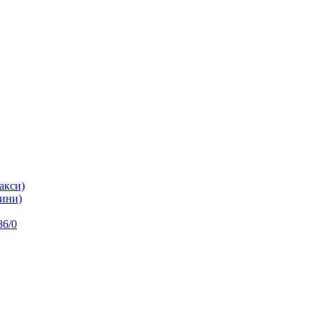
акси)
ини)
86/0