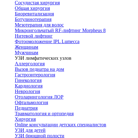
Сосудистая хирургия
Общая хирургия
Биоревитализация
Ботулинотерапия
Мезотерапия для волос
Микроигольчатый RF-лифтинг Morpheus 8
Нитевой лифтинг
Фотоомоложение IPL Lumecca
Женщинам
Мужчинам
УЗИ лимфатических узлов
Аллергология
Вызов педиатра на дом
Гастроэнтерология
Гинекология
Кардиология
Неврология
Отоларингология ЛОР
Офтальмология
Педиатрия
Травматология и ортопедия
Хирургия
Online консультации детских специалистов
УЗИ для детей
УЗИ брюшной полости