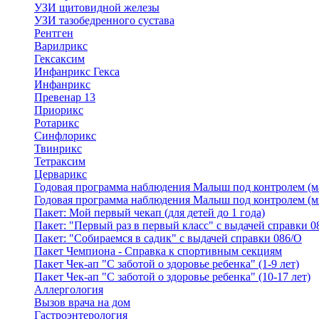
УЗИ щитовидной железы
УЗИ тазобедренного сустава
Рентген
Варилрикс
Гексаксим
Инфанрикс Гекса
Инфанрикс
Превенар 13
Приорикс
Ротарикс
Синфлорикс
Твинрикс
Тетраксим
Церварикс
Годовая программа наблюдения Малыш под контролем (м
Годовая программа наблюдения Малыш под контролем (м
Пакет: Мой первый чекап (для детей до 1 года)
Пакет: "Первый раз в первый класс" с выдачей справки 0
Пакет: "Собираемся в садик" с выдачей справки 086/О
Пакет Чемпиона - Справка к спортивным секциям
Пакет Чек-ап "С заботой о здоровье ребенка" (1-9 лет)
Пакет Чек-ап "С заботой о здоровье ребенка" (10-17 лет)
Аллергология
Вызов врача на дом
Гастроэнтерология