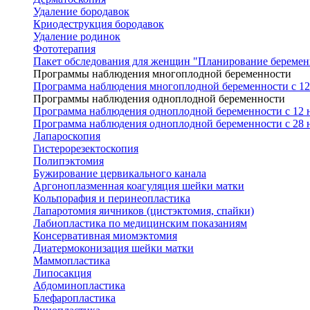
Удаление бородавок
Криодеструкция бородавок
Удаление родинок
Фототерапия
Пакет обследования для женщин "Планирование беремен
Программы наблюдения многоплодной беременности
Программа наблюдения многоплодной беременности с 12 
Программы наблюдения одноплодной беременности
Программа наблюдения одноплодной беременности с 12 н
Программа наблюдения одноплодной беременности с 28 н
Лапароскопия
Гистерорезектоскопия
Полипэктомия
Бужирование цервикального канала
Аргоноплазменная коагуляция шейки матки
Кольпорафия и перинеопластика
Лапаротомия яичников (цистэктомия, спайки)
Лабиопластика по медицинским показаниям
Консервативная миомэктомия
Диатермоконизация шейки матки
Маммопластика
Липосакция
Абдоминопластика
Блефаропластика