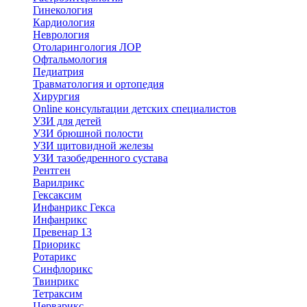
Гинекология
Кардиология
Неврология
Отоларингология ЛОР
Офтальмология
Педиатрия
Травматология и ортопедия
Хирургия
Online консультации детских специалистов
УЗИ для детей
УЗИ брюшной полости
УЗИ щитовидной железы
УЗИ тазобедренного сустава
Рентген
Варилрикс
Гексаксим
Инфанрикс Гекса
Инфанрикс
Превенар 13
Приорикс
Ротарикс
Синфлорикс
Твинрикс
Тетраксим
Церварикс