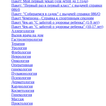
Пакет: Мой первый чекап (для детей до 1 года)
Пакет: "Первый раз в первый класс" с выдачей справки
086/0
Пакет: "Собираемся в садик" с выдачей справки 086/О
Пакет Чемпиона - Справка к спортивным секциям
Пакет Чек-ап "С заботой о здоровье ребенка" (1-9 лет)
Пакет Чек-ап "С заботой о здоровье ребенка" (10-17 лет)
Аллергология
Вызов врача на дом
Гастроэнтерология
Терапия
Урология
Флебология
Неврология
Онкология
Оперативная
гинекология
Пульмонология
Психология
Дерматология
Кардиология
Косметология
Гинекология
Массаж
Проктология