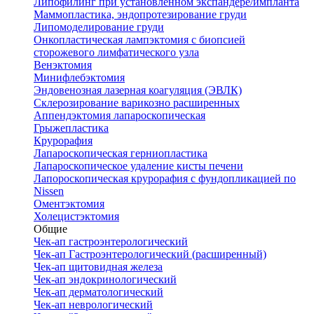
Липофилинг при установленном экспандере/импланта
Маммопластика, эндопротезирование груди
Липомоделирование груди
Онкопластическая лампэктомия с биопсией
сторожевого лимфатического узла
Венэктомия
Минифлебэктомия
Эндовенозная лазерная коагуляция (ЭВЛК)
Склерозирование варикозно расширенных
Аппендэктомия лапароскопическая
Грыжепластика
Крурорафия
Лапароскопическая герниопластика
Лапароскопическое удаление кисты печени
Лапороскопическая крурорафия с фундопликацией по
Nissen
Оментэктомия
Холецистэктомия
Общие
Чек-ап гастроэнтерологический
Чек-ап Гастроэнтерологический (расширенный)
Чек-ап щитовидная железа
Чек-ап эндокринологический
Чек-ап дерматологический
Чек-ап неврологический