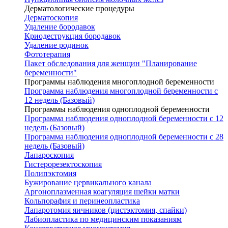
Дерматологические процедуры
Дерматоскопия
Удаление бородавок
Криодеструкция бородавок
Удаление родинок
Фототерапия
Пакет обследования для женщин "Планирование
беременности"
Программы наблюдения многоплодной беременности
Программа наблюдения многоплодной беременности с
12 недель (Базовый)
Программы наблюдения одноплодной беременности
Программа наблюдения одноплодной беременности с 12
недель (Базовый)
Программа наблюдения одноплодной беременности с 28
недель (Базовый)
Лапароскопия
Гистерорезектоскопия
Полипэктомия
Бужирование цервикального канала
Аргоноплазменная коагуляция шейки матки
Кольпорафия и перинеопластика
Лапаротомия яичников (цистэктомия, спайки)
Лабиопластика по медицинским показаниям