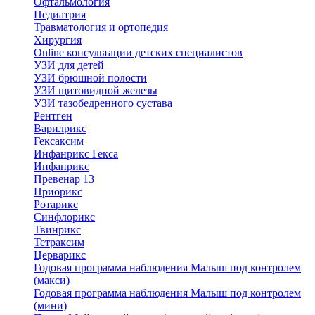
Офтальмология
Педиатрия
Травматология и ортопедия
Хирургия
Online консультации детских специалистов
УЗИ для детей
УЗИ брюшной полости
УЗИ щитовидной железы
УЗИ тазобедренного сустава
Рентген
Варилрикс
Гексаксим
Инфанрикс Гекса
Инфанрикс
Превенар 13
Приорикс
Ротарикс
Синфлорикс
Твинрикс
Тетраксим
Церварикс
Годовая программа наблюдения Малыш под контролем
(макси)
Годовая программа наблюдения Малыш под контролем
(мини)