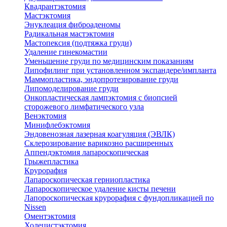
Квадрантэктомия
Мастэктомия
Энуклеация фиброаденомы
Радикальная мастэктомия
Мастопексия (подтяжка груди)
Удаление гинекомастии
Уменьшение груди по медицинским показаниям
Липофилинг при установленном экспандере/импланта
Маммопластика, эндопротезирование груди
Липомоделирование груди
Онкопластическая лампэктомия с биопсией
сторожевого лимфатического узла
Венэктомия
Минифлебэктомия
Эндовенозная лазерная коагуляция (ЭВЛК)
Склерозирование варикозно расширенных
Аппендэктомия лапароскопическая
Грыжепластика
Крурорафия
Лапароскопическая герниопластика
Лапароскопическое удаление кисты печени
Лапороскопическая крурорафия с фундопликацией по
Nissen
Оментэктомия
Холецистэктомия