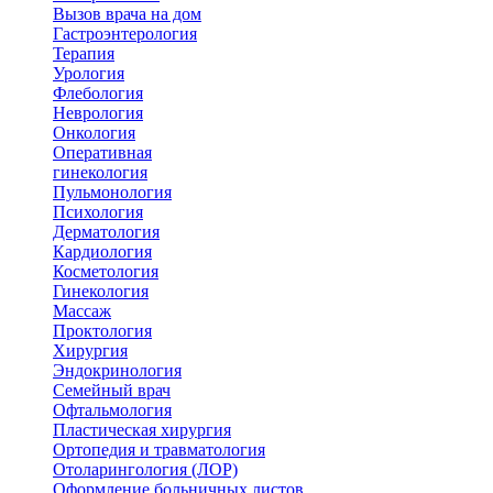
Вызов врача на дом
Гастроэнтерология
Терапия
Урология
Флебология
Неврология
Онкология
Оперативная
гинекология
Пульмонология
Психология
Дерматология
Кардиология
Косметология
Гинекология
Массаж
Проктология
Хирургия
Эндокринология
Семейный врач
Офтальмология
Пластическая хирургия
Ортопедия и травматология
Отоларингология (ЛОР)
Оформление больничных листов