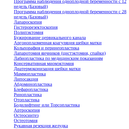
Программа наблюдения одноплодной беременности с 12
недель (Базовый)
Программа наблюдения одноплодной беременности с 28
недель (Базовый)
Лапароскопия
Гистерорезектоскопия
Полипэктомия
Бужирование цервикального канала
Аргоноплазменная коагуляция шейки матки
Кольпорафия и перинеопластика
Лапаротомия яичников (цистэктомия, спайки)
Лабиопластика по медицинским показаниям
Консервативная миомэктомия
Диатермоконизация шейки матки
Маммопластика
Липосакция
Абдоминопластика
Блефаропластика
Ринопластика
Отопластика
Бодилифтинг или Торсопластика
Артроскопия
Остеосинтез
Остеотомия
Рукавная резекция желудка