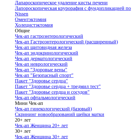
Лапароскопическое удаление кисты печени
Лапороскопическая крурорафия с фундопликацией по
Nissen
Оментэктомия
Холецистэктомия
Общие
Чек-ап гастроэнтерологический
Чек-ап Гастроэнтерологический (расширенный)
Чек-ап щитовидная железа
Чек-ап эндокринологический
Чек-ап дерматологический
Чек-ап неврологический
Чек-ап "Здоровые вены"
Чек-ап "Безопасный спорт"
Пакет "Здоровье сердца"
Пакет "Здоровье сердца + тредмил тест"
Пакет "Здоровье сердца и сосудов"
Чек-ап офтальмологический
Мини Чек-ап
Чек-ап гинекологический (базовый)
Скрининг новообразований шейки матки
20+ лет
Чек-ап Женщина 20+ лет
30+ лет
Чек-ап Женщина 30+ лет