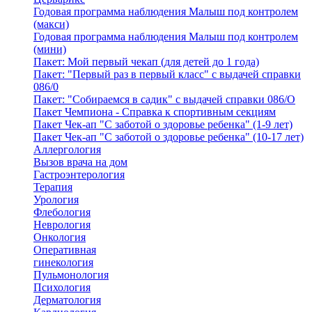
Годовая программа наблюдения Малыш под контролем
(макси)
Годовая программа наблюдения Малыш под контролем
(мини)
Пакет: Мой первый чекап (для детей до 1 года)
Пакет: "Первый раз в первый класс" с выдачей справки
086/0
Пакет: "Собираемся в садик" с выдачей справки 086/О
Пакет Чемпиона - Справка к спортивным секциям
Пакет Чек-ап "С заботой о здоровье ребенка" (1-9 лет)
Пакет Чек-ап "С заботой о здоровье ребенка" (10-17 лет)
Аллергология
Вызов врача на дом
Гастроэнтерология
Терапия
Урология
Флебология
Неврология
Онкология
Оперативная
гинекология
Пульмонология
Психология
Дерматология