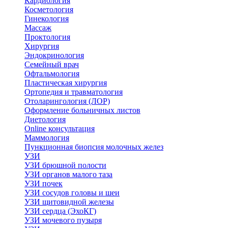
Кардиология
Косметология
Гинекология
Массаж
Проктология
Хирургия
Эндокринология
Семейный врач
Офтальмология
Пластическая хирургия
Ортопедия и травматология
Отоларингология (ЛОР)
Оформление больничных листов
Диетология
Online консультация
Маммология
Пункционная биопсия молочных желез
УЗИ
УЗИ брюшной полости
УЗИ органов малого таза
УЗИ почек
УЗИ сосудов головы и шеи
УЗИ щитовидной железы
УЗИ сердца (ЭхоКГ)
УЗИ мочевого пузыря