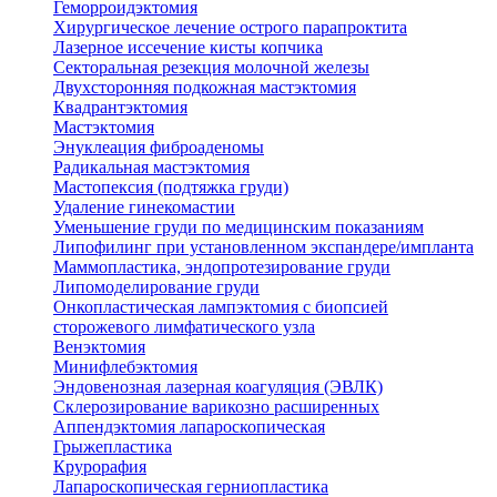
Геморроидэктомия
Хирургическое лечение острого парапроктита
Лазерное иссечение кисты копчика
Секторальная резекция молочной железы
Двухсторонняя подкожная мастэктомия
Квадрантэктомия
Мастэктомия
Энуклеация фиброаденомы
Радикальная мастэктомия
Мастопексия (подтяжка груди)
Удаление гинекомастии
Уменьшение груди по медицинским показаниям
Липофилинг при установленном экспандере/импланта
Маммопластика, эндопротезирование груди
Липомоделирование груди
Онкопластическая лампэктомия с биопсией
сторожевого лимфатического узла
Венэктомия
Минифлебэктомия
Эндовенозная лазерная коагуляция (ЭВЛК)
Склерозирование варикозно расширенных
Аппендэктомия лапароскопическая
Грыжепластика
Крурорафия
Лапароскопическая герниопластика