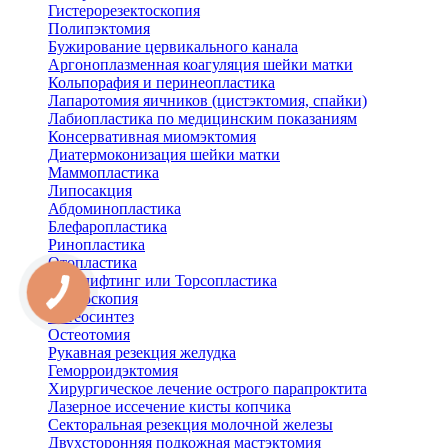
Гистерорезектоскопия
Полипэктомия
Бужирование цервикального канала
Аргоноплазменная коагуляция шейки матки
Кольпорафия и перинеопластика
Лапаротомия яичников (цистэктомия, спайки)
Лабиопластика по медицинским показаниям
Консервативная миомэктомия
Диатермоконизация шейки матки
Маммопластика
Липосакция
Абдоминопластика
Блефаропластика
Ринопластика
Отопластика
Бодилифтинг или Торсопластика
Артроскопия
Остеосинтез
Остеотомия
Рукавная резекция желудка
Геморроидэктомия
Хирургическое лечение острого парапроктита
Лазерное иссечение кисты копчика
Секторальная резекция молочной железы
Двухсторонняя подкожная мастэктомия