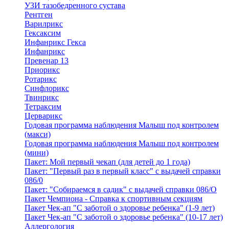
УЗИ тазобедренного сустава
Рентген
Варилрикс
Гексаксим
Инфанрикс Гекса
Инфанрикс
Превенар 13
Приорикс
Ротарикс
Синфлорикс
Твинрикс
Тетраксим
Церварикс
Годовая программа наблюдения Малыш под контролем
(макси)
Годовая программа наблюдения Малыш под контролем
(мини)
Пакет: Мой первый чекап (для детей до 1 года)
Пакет: "Первый раз в первый класс" с выдачей справки
086/0
Пакет: "Собираемся в садик" с выдачей справки 086/О
Пакет Чемпиона - Справка к спортивным секциям
Пакет Чек-ап "С заботой о здоровье ребенка" (1-9 лет)
Пакет Чек-ап "С заботой о здоровье ребенка" (10-17 лет)
Аллергология