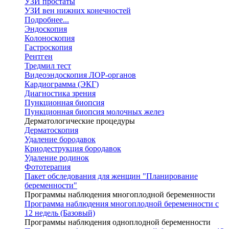
УЗИ простаты
УЗИ вен нижних конечностей
Подробнее...
Эндоскопия
Колоноскопия
Гастроскопия
Рентген
Тредмил тест
Видеоэндоскопия ЛОР-органов
Кардиограмма (ЭКГ)
Диагностика зрения
Пункционная биопсия
Пункционная биопсия молочных желез
Дерматологические процедуры
Дерматоскопия
Удаление бородавок
Криодеструкция бородавок
Удаление родинок
Фототерапия
Пакет обследования для женщин "Планирование
беременности"
Программы наблюдения многоплодной беременности
Программа наблюдения многоплодной беременности с
12 недель (Базовый)
Программы наблюдения одноплодной беременности