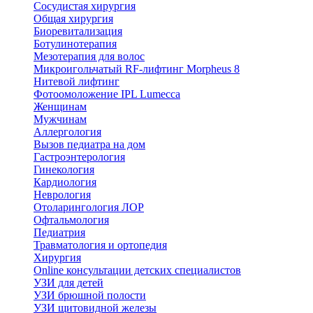
Сосудистая хирургия
Общая хирургия
Биоревитализация
Ботулинотерапия
Мезотерапия для волос
Микроигольчатый RF-лифтинг Morpheus 8
Нитевой лифтинг
Фотоомоложение IPL Lumecca
Женщинам
Мужчинам
Аллергология
Вызов педиатра на дом
Гастроэнтерология
Гинекология
Кардиология
Неврология
Отоларингология ЛОР
Офтальмология
Педиатрия
Травматология и ортопедия
Хирургия
Online консультации детских специалистов
УЗИ для детей
УЗИ брюшной полости
УЗИ щитовидной железы