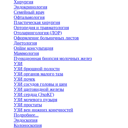
Хирургия
Эндокринология
Семейный врач
Офтальмология
Пластическая хирургия
Ортопедия и травматология
Отоларингология (ЛОР)
Оформление больничных листов
Диетология
Online консультация
Маммология
Пункционная биопсия молочных желез
УЗИ
УЗИ брюшной полости
УЗИ органов малого таза
УЗИ почек
УЗИ сосудов головы и шеи
УЗИ щитовидной железы
УЗИ сердца (ЭхоКГ)
УЗИ мочевого пузыря
УЗИ простаты
УЗИ вен нижних конечностей
Подробнее...
Эндоскопия
Колоноскопия