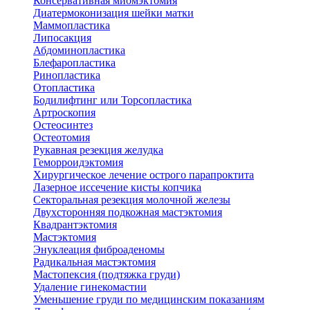
Консервативная миомэктомия
Диатермоконизация шейки матки
Маммопластика
Липосакция
Абдоминопластика
Блефаропластика
Ринопластика
Отопластика
Бодилифтинг или Торсопластика
Артроскопия
Остеосинтез
Остеотомия
Рукавная резекция желудка
Геморроидэктомия
Хирургическое лечение острого парапроктита
Лазерное иссечение кисты копчика
Секторальная резекция молочной железы
Двухсторонняя подкожная мастэктомия
Квадрантэктомия
Мастэктомия
Энуклеация фиброаденомы
Радикальная мастэктомия
Мастопексия (подтяжка груди)
Удаление гинекомастии
Уменьшение груди по медицинским показаниям