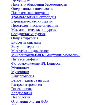
Процедуры
Пакеты наблюдения беременности
Оперативная гинекология
Пластическая хирургия
Травматология и ортопедия
Бариатрическая хирургия
Проктологические операции
Маммологическая хирургия
Сосудистая хирургия
Общая хирургия
Биоревитализация
Ботулинотерапия
Мезотерапия для волос
Микроигольчатый RF-лифтинг Morpheus 8
Нитевой лифтинг
Фотоомоложение IPL Lumecca
Женщинам
Мужчинам
Аллергология
Вызов педиатра на дом
Гастроэнтерология
Гинекология
Кардиология
Неврология
Отоларингология ЛОР