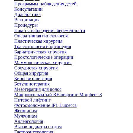
Программы наблюдения детей
Консультации
Диагностика
Вакцинация
Процедуры
Пакеты наблюдения беременности
Оперативная гинекология
Пластическая хирургия
Травматология и ортопедия
Бариатрическая хирургия
Проктологические операции
Маммологическая хирургия
Сосудистая хирургия
Общая хирургия
Биоревитализация
Ботулинотерапия
Мезотерапия для волос
Микроигольчатый RF-лифтинг Morpheus 8
Нитевой лифтинг
Фотоомоложение IPL Lumecca
Женщинам
Мужчинам
Аллергология
Вызов педиатра на дом
Гастроэнтерология