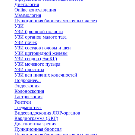
Диетология
Online консультация
Маммология
Пункционная биопсия молочных желез
УЗИ
УЗИ брюшной полости
УЗИ органов малого таза
УЗИ почек
УЗИ сосудов головы и шеи
УЗИ щитовидной железы
УЗИ сердца (ЭхоКГ)
УЗИ мочевого пузыря
УЗИ простаты
УЗИ вен нижних конечностей
Подробнее...
Эндоскопия
Колоноскопия
Гастроскопия
Рентген
Тредмил тест
Видеоэндоскопия ЛОР-органов
Кардиограмма (ЭКГ)
Диагностика зрения
Пункционная биопсия
Пункционная биопсия молочных желез