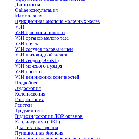
Диетология
Online консультация
Маммология
Пункционная биопсия молочных желез
УЗИ
УЗИ брюшной полости
УЗИ органов малого таза
УЗИ почек
УЗИ сосудов головы и шеи
УЗИ щитовидной железы
УЗИ сердца (ЭхоКГ)
УЗИ мочевого пузыря
УЗИ простаты
УЗИ вен нижних конечностей
Подробнее...
Эндоскопия
Колоноскопия
Гастроскопия
Рентген
Тредмил тест
Видеоэндоскопия ЛОР-органов
Кардиограмма (ЭКГ)
Диагностика зрения
Пункционная биопсия
Пункционная биопсия молочных желез