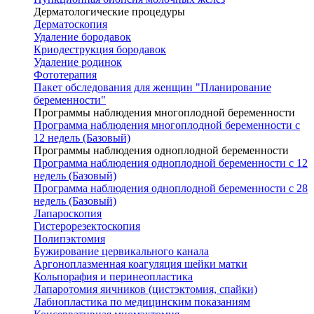
Дерматологические процедуры
Дерматоскопия
Удаление бородавок
Криодеструкция бородавок
Удаление родинок
Фототерапия
Пакет обследования для женщин "Планирование
беременности"
Программы наблюдения многоплодной беременности
Программа наблюдения многоплодной беременности с
12 недель (Базовый)
Программы наблюдения одноплодной беременности
Программа наблюдения одноплодной беременности с 12
недель (Базовый)
Программа наблюдения одноплодной беременности с 28
недель (Базовый)
Лапароскопия
Гистерорезектоскопия
Полипэктомия
Бужирование цервикального канала
Аргоноплазменная коагуляция шейки матки
Кольпорафия и перинеопластика
Лапаротомия яичников (цистэктомия, спайки)
Лабиопластика по медицинским показаниям