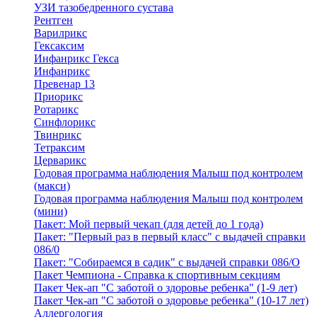
УЗИ тазобедренного сустава
Рентген
Варилрикс
Гексаксим
Инфанрикс Гекса
Инфанрикс
Превенар 13
Приорикс
Ротарикс
Синфлорикс
Твинрикс
Тетраксим
Церварикс
Годовая программа наблюдения Малыш под контролем
(макси)
Годовая программа наблюдения Малыш под контролем
(мини)
Пакет: Мой первый чекап (для детей до 1 года)
Пакет: "Первый раз в первый класс" с выдачей справки
086/0
Пакет: "Собираемся в садик" с выдачей справки 086/О
Пакет Чемпиона - Справка к спортивным секциям
Пакет Чек-ап "С заботой о здоровье ребенка" (1-9 лет)
Пакет Чек-ап "С заботой о здоровье ребенка" (10-17 лет)
Аллергология