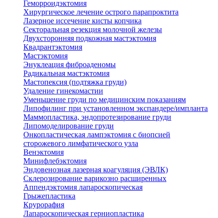
Геморроидэктомия
Хирургическое лечение острого парапроктита
Лазерное иссечение кисты копчика
Секторальная резекция молочной железы
Двухсторонняя подкожная мастэктомия
Квадрантэктомия
Мастэктомия
Энуклеация фиброаденомы
Радикальная мастэктомия
Мастопексия (подтяжка груди)
Удаление гинекомастии
Уменьшение груди по медицинским показаниям
Липофилинг при установленном экспандере/импланта
Маммопластика, эндопротезирование груди
Липомоделирование груди
Онкопластическая лампэктомия с биопсией
сторожевого лимфатического узла
Венэктомия
Минифлебэктомия
Эндовенозная лазерная коагуляция (ЭВЛК)
Склерозирование варикозно расширенных
Аппендэктомия лапароскопическая
Грыжепластика
Крурорафия
Лапароскопическая герниопластика