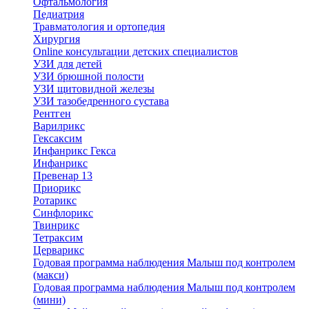
Офтальмология
Педиатрия
Травматология и ортопедия
Хирургия
Online консультации детских специалистов
УЗИ для детей
УЗИ брюшной полости
УЗИ щитовидной железы
УЗИ тазобедренного сустава
Рентген
Варилрикс
Гексаксим
Инфанрикс Гекса
Инфанрикс
Превенар 13
Приорикс
Ротарикс
Синфлорикс
Твинрикс
Тетраксим
Церварикс
Годовая программа наблюдения Малыш под контролем
(макси)
Годовая программа наблюдения Малыш под контролем
(мини)