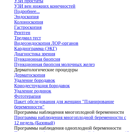
УЗИ простаты
УЗИ вен нижних конечностей
Подробнее...
Эндоскопия
Колоноскопия
Гастроскопия
Рентген
Тредмил тест
Видеоэндоскопия ЛОР-органов
Кардиограмма (ЭКГ)
Диагностика зрения
Пункционная биопсия
Пункционная биопсия молочных желез
Дерматологические процедуры
Дерматоскопия
Удаление бородавок
Криодеструкция бородавок
Удаление родинок
Фототерапия
Пакет обследования для женщин "Планирование
беременности"
Программы наблюдения многоплодной беременности
Программа наблюдения многоплодной беременности с
12 недель (Базовый)
Программы наблюдения одноплодной беременности