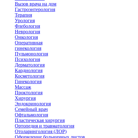
Вызов врача на дом
Гастроэнтерология
Терапия
Урология
Флебология
Неврология
Онкология
Оперативная
гинекология
Пульмонология
Психология
Дерматология
Кардиология
Косметология
Гинекология
Массаж
Проктология
Хирургия
Эндокринология
Семейный врач
Офтальмология
Пластическая хирургия
Ортопедия и травматология
Отоларингология (ЛОР)
Оформление больничных листов