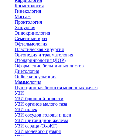
Кардиология
Косметология
Гинекология
Массаж
Проктология
Хирургия
Эндокринология
Семейный врач
Офтальмология
Пластическая хирургия
Ортопедия и травматология
Отоларингология (ЛОР)
Оформление больничных листов
Диетология
Online консультация
Маммология
Пункционная биопсия молочных желез
УЗИ
УЗИ брюшной полости
УЗИ органов малого таза
УЗИ почек
УЗИ сосудов головы и шеи
УЗИ щитовидной железы
УЗИ сердца (ЭхоКГ)
УЗИ мочевого пузыря