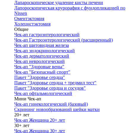
Лапароскопическое удаление кисты печени
Лапороскопическая крурорафия с фундопликацией по
Nissen
Оментэктомия
Холецистэктомия
Общие
Чек-ап гастроэнтерологический
Чек-ап Гастроэнтерологический (расширенный)
Чек-ап щитовидная железа
Чек-ап эндокринологический
Чек-ап дерматологический
Чек-ап неврологический
Чек-ап "Здоровые вены"
Чек-ап "Безопасный спорт"
Пакет "Здоровье сердца"
Пакет "Здоровье сердца + тредмил тест"
Пакет "Здоровье сердца и сосудов"
Чек-ап офтальмологический
Мини Чек-ап
Чек-ап гинекологический (базовый)
Скрининг новообразований шейки матки
20+ лет
Чек-ап Женщина 20+ лет
30+ лет
Чек-ап Женщина 30+ лет