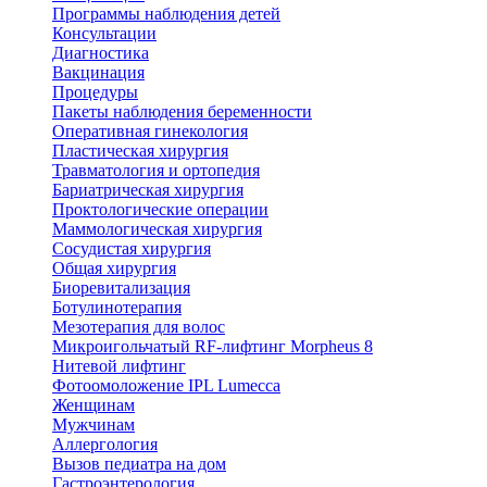
Программы наблюдения детей
Консультации
Диагностика
Вакцинация
Процедуры
Пакеты наблюдения беременности
Оперативная гинекология
Пластическая хирургия
Травматология и ортопедия
Бариатрическая хирургия
Проктологические операции
Маммологическая хирургия
Сосудистая хирургия
Общая хирургия
Биоревитализация
Ботулинотерапия
Мезотерапия для волос
Микроигольчатый RF-лифтинг Morpheus 8
Нитевой лифтинг
Фотоомоложение IPL Lumecca
Женщинам
Мужчинам
Аллергология
Вызов педиатра на дом
Гастроэнтерология