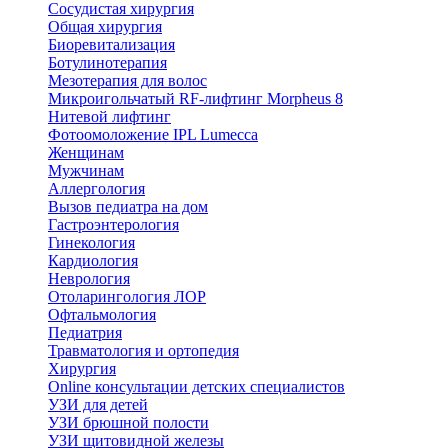
Сосудистая хирургия
Общая хирургия
Биоревитализация
Ботулинотерапия
Мезотерапия для волос
Микроигольчатый RF-лифтинг Morpheus 8
Нитевой лифтинг
Фотоомоложение IPL Lumecca
Женщинам
Мужчинам
Аллергология
Вызов педиатра на дом
Гастроэнтерология
Гинекология
Кардиология
Неврология
Отоларингология ЛОР
Офтальмология
Педиатрия
Травматология и ортопедия
Хирургия
Online консультации детских специалистов
УЗИ для детей
УЗИ брюшной полости
УЗИ щитовидной железы