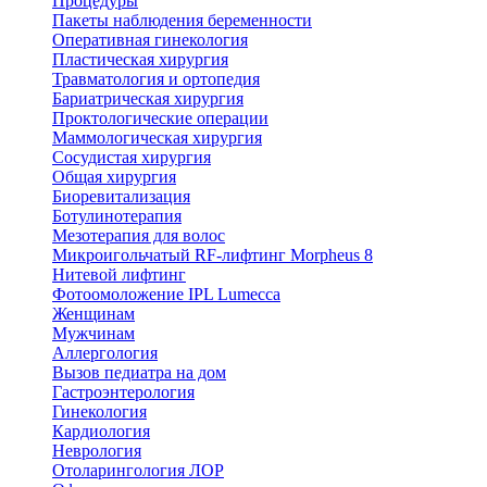
Процедуры
Пакеты наблюдения беременности
Оперативная гинекология
Пластическая хирургия
Травматология и ортопедия
Бариатрическая хирургия
Проктологические операции
Маммологическая хирургия
Сосудистая хирургия
Общая хирургия
Биоревитализация
Ботулинотерапия
Мезотерапия для волос
Микроигольчатый RF-лифтинг Morpheus 8
Нитевой лифтинг
Фотоомоложение IPL Lumecca
Женщинам
Мужчинам
Аллергология
Вызов педиатра на дом
Гастроэнтерология
Гинекология
Кардиология
Неврология
Отоларингология ЛОР