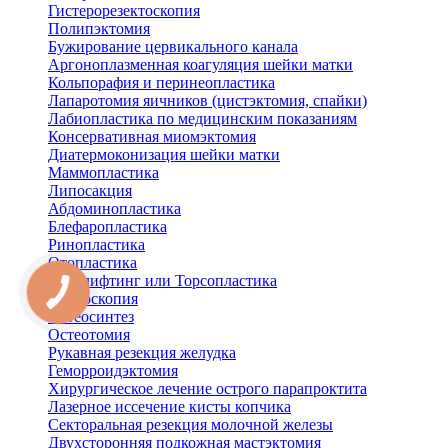
Гистерорезектоскопия
Полипэктомия
Бужирование цервикального канала
Аргоноплазменная коагуляция шейки матки
Кольпорафия и перинеопластика
Лапаротомия яичников (цистэктомия, спайки)
Лабиопластика по медицинским показаниям
Консервативная миомэктомия
Диатермоконизация шейки матки
Маммопластика
Липосакция
Абдоминопластика
Блефаропластика
Ринопластика
Отопластика
Бодилифтинг или Торсопластика
Артроскопия
Остеосинтез
Остеотомия
Рукавная резекция желудка
Геморроидэктомия
Хирургическое лечение острого парапроктита
Лазерное иссечение кисты копчика
Секторальная резекция молочной железы
Двухсторонняя подкожная мастэктомия