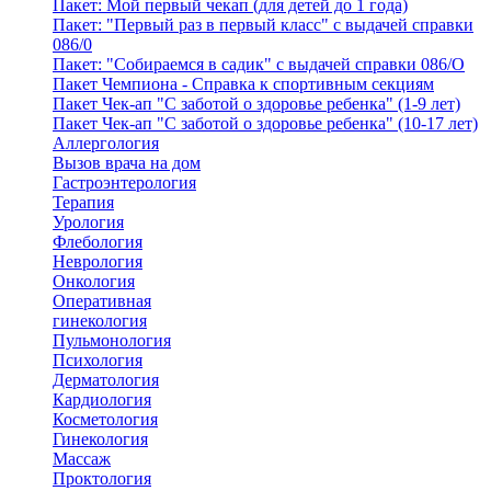
Пакет: Мой первый чекап (для детей до 1 года)
Пакет: "Первый раз в первый класс" с выдачей справки
086/0
Пакет: "Собираемся в садик" с выдачей справки 086/О
Пакет Чемпиона - Справка к спортивным секциям
Пакет Чек-ап "С заботой о здоровье ребенка" (1-9 лет)
Пакет Чек-ап "С заботой о здоровье ребенка" (10-17 лет)
Аллергология
Вызов врача на дом
Гастроэнтерология
Терапия
Урология
Флебология
Неврология
Онкология
Оперативная
гинекология
Пульмонология
Психология
Дерматология
Кардиология
Косметология
Гинекология
Массаж
Проктология