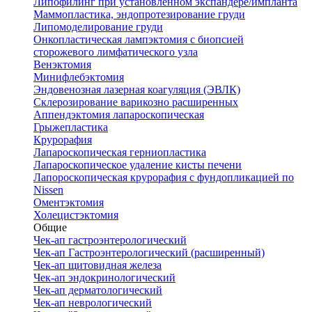
Липофилинг при установленном экспандере/импланта
Маммопластика, эндопротезирование груди
Липомоделирование груди
Онкопластическая лампэктомия с биопсией
сторожевого лимфатического узла
Венэктомия
Минифлебэктомия
Эндовенозная лазерная коагуляция (ЭВЛК)
Склерозирование варикозно расширенных
Аппендэктомия лапароскопическая
Грыжепластика
Крурорафия
Лапароскопическая герниопластика
Лапароскопическое удаление кисты печени
Лапороскопическая крурорафия с фундопликацией по
Nissen
Оментэктомия
Холецистэктомия
Общие
Чек-ап гастроэнтерологический
Чек-ап Гастроэнтерологический (расширенный)
Чек-ап щитовидная железа
Чек-ап эндокринологический
Чек-ап дерматологический
Чек-ап неврологический