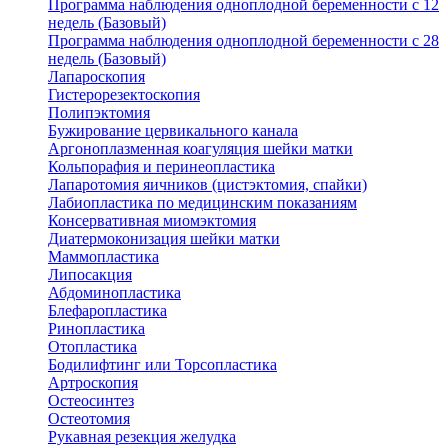
Программа наблюдения одноплодной беременности с 12
недель (Базовый)
Программа наблюдения одноплодной беременности с 28
недель (Базовый)
Лапароскопия
Гистерорезектоскопия
Полипэктомия
Бужирование цервикального канала
Аргоноплазменная коагуляция шейки матки
Кольпорафия и перинеопластика
Лапаротомия яичников (цистэктомия, спайки)
Лабиопластика по медицинским показаниям
Консервативная миомэктомия
Диатермоконизация шейки матки
Маммопластика
Липосакция
Абдоминопластика
Блефаропластика
Ринопластика
Отопластика
Бодилифтинг или Торсопластика
Артроскопия
Остеосинтез
Остеотомия
Рукавная резекция желудка