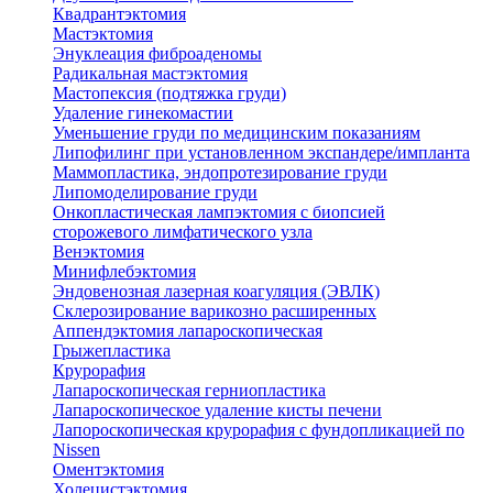
Квадрантэктомия
Мастэктомия
Энуклеация фиброаденомы
Радикальная мастэктомия
Мастопексия (подтяжка груди)
Удаление гинекомастии
Уменьшение груди по медицинским показаниям
Липофилинг при установленном экспандере/импланта
Маммопластика, эндопротезирование груди
Липомоделирование груди
Онкопластическая лампэктомия с биопсией
сторожевого лимфатического узла
Венэктомия
Минифлебэктомия
Эндовенозная лазерная коагуляция (ЭВЛК)
Склерозирование варикозно расширенных
Аппендэктомия лапароскопическая
Грыжепластика
Крурорафия
Лапароскопическая герниопластика
Лапароскопическое удаление кисты печени
Лапороскопическая крурорафия с фундопликацией по
Nissen
Оментэктомия
Холецистэктомия