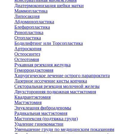
Консервативная миомэктомия
Диатермоконизация шейки матки
Маммопластика
Липосакция
Абдоминопластика
Блефаропластика
Ринопластика
Отопластика
Бодилифтинг или Торсопластика
Артроскопия
Остеосинтез
Остеотомия
Рукавная резекция желудка
Геморроидэктомия
Хирургическое лечение острого парапроктита
Лазерное иссечение кисты копчика
Секторальная резекция молочной железы
Двухсторонняя подкожная мастэктомия
Квадрантэктомия
Мастэктомия
Энуклеация фиброаденомы
Радикальная мастэктомия
Мастопексия (подтяжка груди)
Удаление гинекомастии
Уменьшение груди по медицинским показаниям