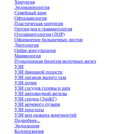
Хирургия
Эндокринология
Семейный врач
Офтальмология
Пластическая хирургия
Ортопедия и травматология
Отоларингология (ЛОР)
Оформление больничных листов
Диетология
Online консультация
Маммология
Пункционная биопсия молочных желез
УЗИ
УЗИ брюшной полости
УЗИ органов малого таза
УЗИ почек
УЗИ сосудов головы и шеи
УЗИ щитовидной железы
УЗИ сердца (ЭхоКГ)
УЗИ мочевого пузыря
УЗИ простаты
УЗИ вен нижних конечностей
Подробнее...
Эндоскопия
Колоноскопия