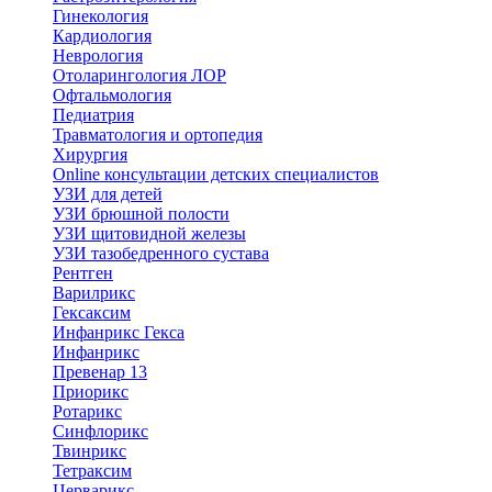
Гинекология
Кардиология
Неврология
Отоларингология ЛОР
Офтальмология
Педиатрия
Травматология и ортопедия
Хирургия
Online консультации детских специалистов
УЗИ для детей
УЗИ брюшной полости
УЗИ щитовидной железы
УЗИ тазобедренного сустава
Рентген
Варилрикс
Гексаксим
Инфанрикс Гекса
Инфанрикс
Превенар 13
Приорикс
Ротарикс
Синфлорикс
Твинрикс
Тетраксим
Церварикс