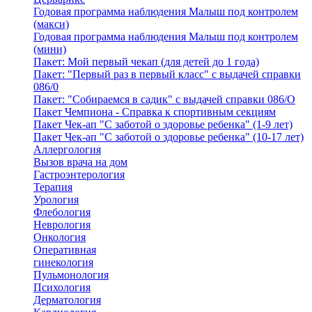
Годовая программа наблюдения Малыш под контролем
(макси)
Годовая программа наблюдения Малыш под контролем
(мини)
Пакет: Мой первый чекап (для детей до 1 года)
Пакет: "Первый раз в первый класс" с выдачей справки
086/0
Пакет: "Собираемся в садик" с выдачей справки 086/О
Пакет Чемпиона - Справка к спортивным секциям
Пакет Чек-ап "С заботой о здоровье ребенка" (1-9 лет)
Пакет Чек-ап "С заботой о здоровье ребенка" (10-17 лет)
Аллергология
Вызов врача на дом
Гастроэнтерология
Терапия
Урология
Флебология
Неврология
Онкология
Оперативная
гинекология
Пульмонология
Психология
Дерматология