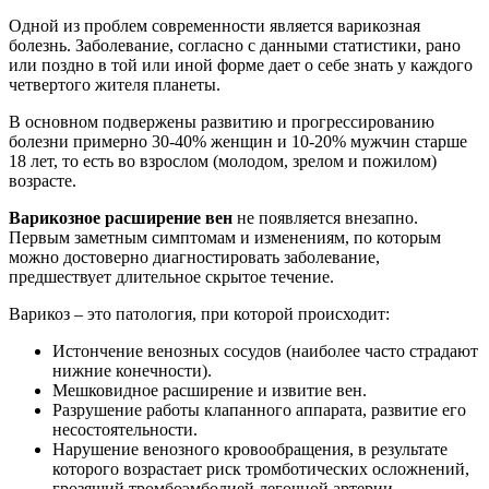
Одной из проблем современности является
варикоз
ная
болезнь. Заболевание, согласно с данными статистики, рано
или поздно в той или иной форме дает о себе знать у каждого
четвертого жителя планеты.
В основном подвержены развитию и прогрессированию
болезни примерно 30-40% женщин и 10-20% мужчин старше
18 лет, то есть во взрослом (молодом, зрелом и пожилом)
возрасте.
Варикозное расширение вен
не появляется внезапно.
Первым заметным симптомам и изменениям, по которым
можно достоверно диагностировать заболевание,
предшествует длительное скрытое течение.
Варикоз – это
патология, при которой происходит:
Истончение венозных сосудов (наиболее часто страдают
нижние конечности).
Мешковидное расширение и извитие вен.
Разрушение работы клапанного аппарата, развитие его
несостоятельности.
Нарушение венозного кровообращения, в результате
которого возрастает риск тромботических осложнений,
грозящий тромбоэмболией легочной артерии.