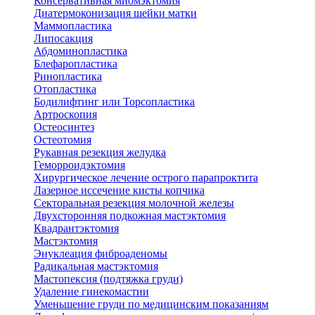
Консервативная миомэктомия
Диатермоконизация шейки матки
Маммопластика
Липосакция
Абдоминопластика
Блефаропластика
Ринопластика
Отопластика
Бодилифтинг или Торсопластика
Артроскопия
Остеосинтез
Остеотомия
Рукавная резекция желудка
Геморроидэктомия
Хирургическое лечение острого парапроктита
Лазерное иссечение кисты копчика
Секторальная резекция молочной железы
Двухсторонняя подкожная мастэктомия
Квадрантэктомия
Мастэктомия
Энуклеация фиброаденомы
Радикальная мастэктомия
Мастопексия (подтяжка груди)
Удаление гинекомастии
Уменьшение груди по медицинским показаниям