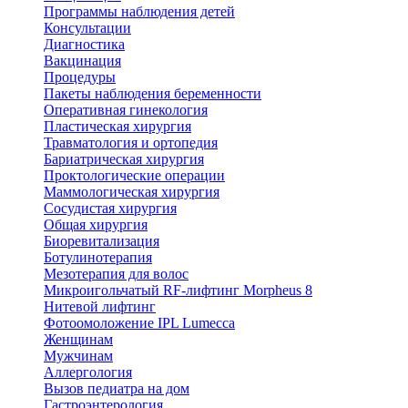
Программы наблюдения детей
Консультации
Диагностика
Вакцинация
Процедуры
Пакеты наблюдения беременности
Оперативная гинекология
Пластическая хирургия
Травматология и ортопедия
Бариатрическая хирургия
Проктологические операции
Маммологическая хирургия
Сосудистая хирургия
Общая хирургия
Биоревитализация
Ботулинотерапия
Мезотерапия для волос
Микроигольчатый RF-лифтинг Morpheus 8
Нитевой лифтинг
Фотоомоложение IPL Lumecca
Женщинам
Мужчинам
Аллергология
Вызов педиатра на дом
Гастроэнтерология