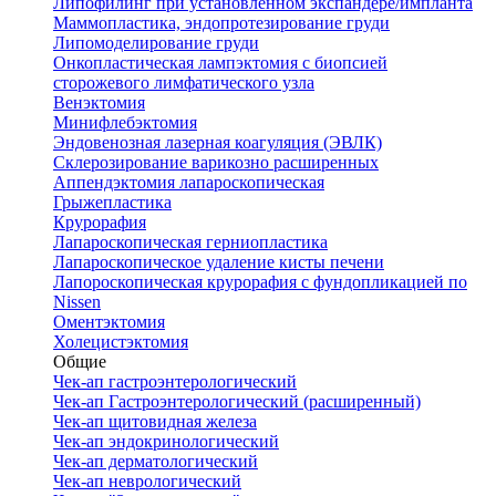
Липофилинг при установленном экспандере/импланта
Маммопластика, эндопротезирование груди
Липомоделирование груди
Онкопластическая лампэктомия с биопсией
сторожевого лимфатического узла
Венэктомия
Минифлебэктомия
Эндовенозная лазерная коагуляция (ЭВЛК)
Склерозирование варикозно расширенных
Аппендэктомия лапароскопическая
Грыжепластика
Крурорафия
Лапароскопическая герниопластика
Лапароскопическое удаление кисты печени
Лапороскопическая крурорафия с фундопликацией по
Nissen
Оментэктомия
Холецистэктомия
Общие
Чек-ап гастроэнтерологический
Чек-ап Гастроэнтерологический (расширенный)
Чек-ап щитовидная железа
Чек-ап эндокринологический
Чек-ап дерматологический
Чек-ап неврологический