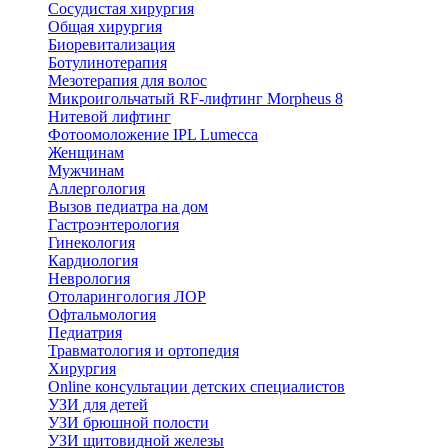
Сосудистая хирургия
Общая хирургия
Биоревитализация
Ботулинотерапия
Мезотерапия для волос
Микроигольчатый RF-лифтинг Morpheus 8
Нитевой лифтинг
Фотоомоложение IPL Lumecca
Женщинам
Мужчинам
Аллергология
Вызов педиатра на дом
Гастроэнтерология
Гинекология
Кардиология
Неврология
Отоларингология ЛОР
Офтальмология
Педиатрия
Травматология и ортопедия
Хирургия
Online консультации детских специалистов
УЗИ для детей
УЗИ брюшной полости
УЗИ щитовидной железы