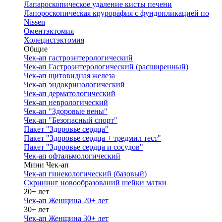
Лапароскопическое удаление кисты печени
Лапороскопическая крурорафия с фундопликацией по
Nissen
Оментэктомия
Холецистэктомия
Общие
Чек-ап гастроэнтерологический
Чек-ап Гастроэнтерологический (расширенный)
Чек-ап щитовидная железа
Чек-ап эндокринологический
Чек-ап дерматологический
Чек-ап неврологический
Чек-ап "Здоровые вены"
Чек-ап "Безопасный спорт"
Пакет "Здоровье сердца"
Пакет "Здоровье сердца + тредмил тест"
Пакет "Здоровье сердца и сосудов"
Чек-ап офтальмологический
Мини Чек-ап
Чек-ап гинекологический (базовый)
Скрининг новообразований шейки матки
20+ лет
Чек-ап Женщина 20+ лет
30+ лет
Чек-ап Женщина 30+ лет