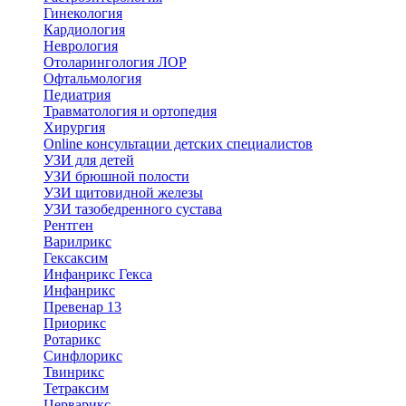
Гинекология
Кардиология
Неврология
Отоларингология ЛОР
Офтальмология
Педиатрия
Травматология и ортопедия
Хирургия
Online консультации детских специалистов
УЗИ для детей
УЗИ брюшной полости
УЗИ щитовидной железы
УЗИ тазобедренного сустава
Рентген
Варилрикс
Гексаксим
Инфанрикс Гекса
Инфанрикс
Превенар 13
Приорикс
Ротарикс
Синфлорикс
Твинрикс
Тетраксим
Церварикс