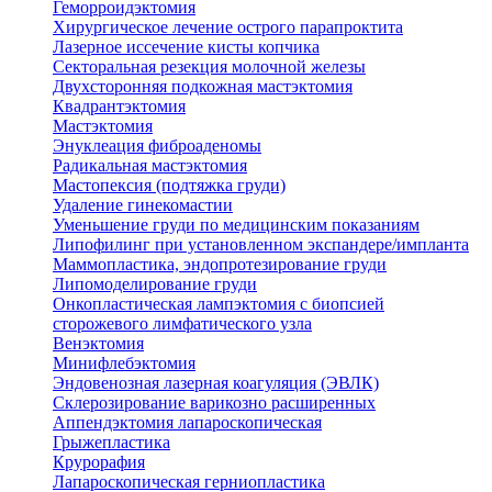
Геморроидэктомия
Хирургическое лечение острого парапроктита
Лазерное иссечение кисты копчика
Секторальная резекция молочной железы
Двухсторонняя подкожная мастэктомия
Квадрантэктомия
Мастэктомия
Энуклеация фиброаденомы
Радикальная мастэктомия
Мастопексия (подтяжка груди)
Удаление гинекомастии
Уменьшение груди по медицинским показаниям
Липофилинг при установленном экспандере/импланта
Маммопластика, эндопротезирование груди
Липомоделирование груди
Онкопластическая лампэктомия с биопсией
сторожевого лимфатического узла
Венэктомия
Минифлебэктомия
Эндовенозная лазерная коагуляция (ЭВЛК)
Склерозирование варикозно расширенных
Аппендэктомия лапароскопическая
Грыжепластика
Крурорафия
Лапароскопическая герниопластика