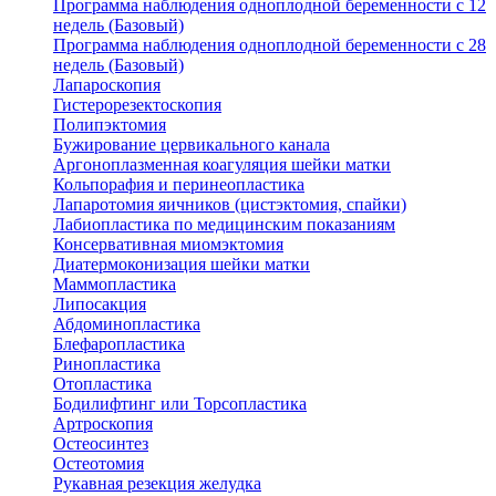
Программа наблюдения одноплодной беременности с 12
недель (Базовый)
Программа наблюдения одноплодной беременности с 28
недель (Базовый)
Лапароскопия
Гистерорезектоскопия
Полипэктомия
Бужирование цервикального канала
Аргоноплазменная коагуляция шейки матки
Кольпорафия и перинеопластика
Лапаротомия яичников (цистэктомия, спайки)
Лабиопластика по медицинским показаниям
Консервативная миомэктомия
Диатермоконизация шейки матки
Маммопластика
Липосакция
Абдоминопластика
Блефаропластика
Ринопластика
Отопластика
Бодилифтинг или Торсопластика
Артроскопия
Остеосинтез
Остеотомия
Рукавная резекция желудка