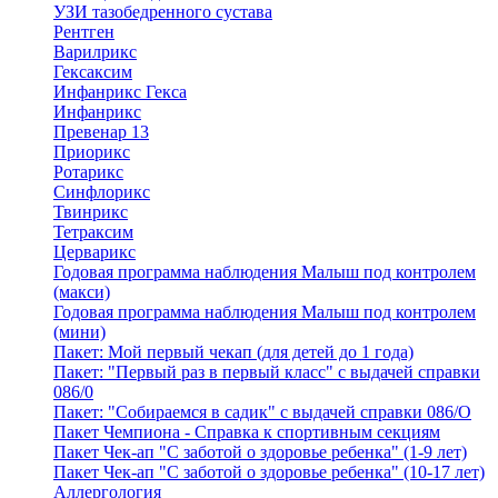
УЗИ тазобедренного сустава
Рентген
Варилрикс
Гексаксим
Инфанрикс Гекса
Инфанрикс
Превенар 13
Приорикс
Ротарикс
Синфлорикс
Твинрикс
Тетраксим
Церварикс
Годовая программа наблюдения Малыш под контролем
(макси)
Годовая программа наблюдения Малыш под контролем
(мини)
Пакет: Мой первый чекап (для детей до 1 года)
Пакет: "Первый раз в первый класс" с выдачей справки
086/0
Пакет: "Собираемся в садик" с выдачей справки 086/О
Пакет Чемпиона - Справка к спортивным секциям
Пакет Чек-ап "С заботой о здоровье ребенка" (1-9 лет)
Пакет Чек-ап "С заботой о здоровье ребенка" (10-17 лет)
Аллергология