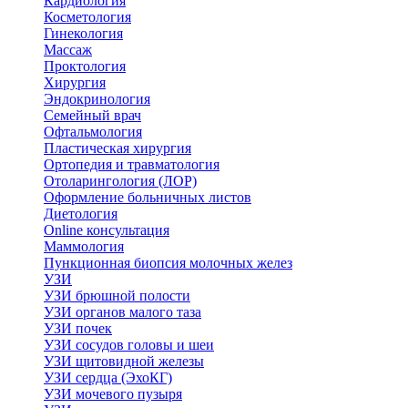
Кардиология
Косметология
Гинекология
Массаж
Проктология
Хирургия
Эндокринология
Семейный врач
Офтальмология
Пластическая хирургия
Ортопедия и травматология
Отоларингология (ЛОР)
Оформление больничных листов
Диетология
Online консультация
Маммология
Пункционная биопсия молочных желез
УЗИ
УЗИ брюшной полости
УЗИ органов малого таза
УЗИ почек
УЗИ сосудов головы и шеи
УЗИ щитовидной железы
УЗИ сердца (ЭхоКГ)
УЗИ мочевого пузыря