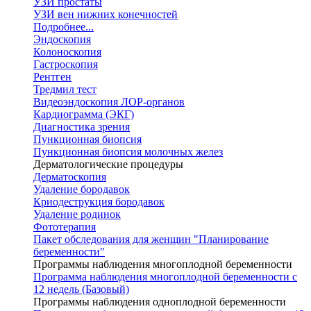
УЗИ простаты
УЗИ вен нижних конечностей
Подробнее...
Эндоскопия
Колоноскопия
Гастроскопия
Рентген
Тредмил тест
Видеоэндоскопия ЛОР-органов
Кардиограмма (ЭКГ)
Диагностика зрения
Пункционная биопсия
Пункционная биопсия молочных желез
Дерматологические процедуры
Дерматоскопия
Удаление бородавок
Криодеструкция бородавок
Удаление родинок
Фототерапия
Пакет обследования для женщин "Планирование
беременности"
Программы наблюдения многоплодной беременности
Программа наблюдения многоплодной беременности с
12 недель (Базовый)
Программы наблюдения одноплодной беременности