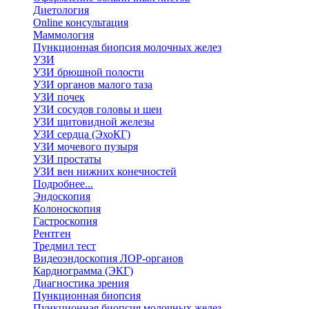
Диетология
Online консультация
Маммология
Пункционная биопсия молочных желез
УЗИ
УЗИ брюшной полости
УЗИ органов малого таза
УЗИ почек
УЗИ сосудов головы и шеи
УЗИ щитовидной железы
УЗИ сердца (ЭхоКГ)
УЗИ мочевого пузыря
УЗИ простаты
УЗИ вен нижних конечностей
Подробнее...
Эндоскопия
Колоноскопия
Гастроскопия
Рентген
Тредмил тест
Видеоэндоскопия ЛОР-органов
Кардиограмма (ЭКГ)
Диагностика зрения
Пункционная биопсия
Пункционная биопсия молочных желез