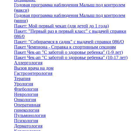
Годовая программа наблюдения Малыш под контролем
(макси)
Годовая программа наблюдения Малыш под контролем
(мини)
Пакет: Мой первый чекап (для детей до 1 года)
Пакет: "Первый раз в первый класс" с выдачей справки
086/0
Пакет: "Собираемся в садик" с выдачей справки 086/О
Пакет Чемпиона - Справка к спортивным секциям
Пакет Чек-ап "С заботой о здоровье ребенка" (1-9 лет)
Пакет Чек-ап "С заботой о здоровье ребенка" (10-17 лет)
Аллергология
Вызов врача на дом
Гастроэнтерология
Терапия
Урология
Флебология
Неврология
Онкология
Оперативная
гинекология
Пульмонология
Психология
Дерматология