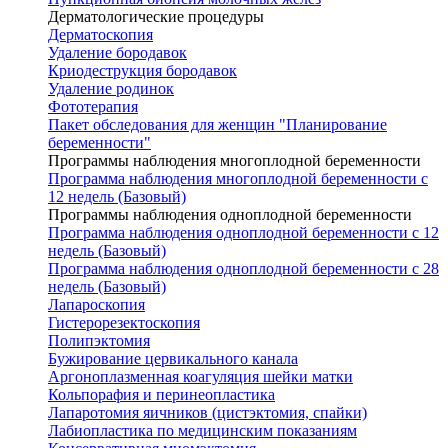
Дерматологические процедуры
Дерматоскопия
Удаление бородавок
Криодеструкция бородавок
Удаление родинок
Фототерапия
Пакет обследования для женщин "Планирование
беременности"
Программы наблюдения многоплодной беременности
Программа наблюдения многоплодной беременности с
12 недель (Базовый)
Программы наблюдения одноплодной беременности
Программа наблюдения одноплодной беременности с 12
недель (Базовый)
Программа наблюдения одноплодной беременности с 28
недель (Базовый)
Лапароскопия
Гистерорезектоскопия
Полипэктомия
Бужирование цервикального канала
Аргоноплазменная коагуляция шейки матки
Кольпорафия и перинеопластика
Лапаротомия яичников (цистэктомия, спайки)
Лабиопластика по медицинским показаниям