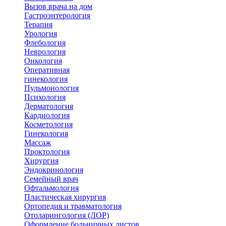
Вызов врача на дом
Гастроэнтерология
Терапия
Урология
Флебология
Неврология
Онкология
Оперативная
гинекология
Пульмонология
Психология
Дерматология
Кардиология
Косметология
Гинекология
Массаж
Проктология
Хирургия
Эндокринология
Семейный врач
Офтальмология
Пластическая хирургия
Ортопедия и травматология
Отоларингология (ЛОР)
Оформление больничных листов