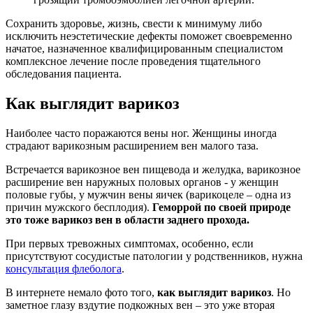
Сохранить здоровье, жизнь, свести к минимуму либо
исключить неэстетические дефекты поможет своевременно
начатое, назначенное квалифицированным специалистом
комплексное лечение после проведения тщательного
обследования пациента.
Как выглядит варикоз
Наиболее часто поражаются вены ног. Женщины иногда
страдают варикозным расширением вен малого таза.
Встречается варикозное вен пищевода и желудка, варикозное
расширение вен наружных половых органов - у женщин
половые губы, у мужчин вены яичек (варикоцеле – одна из
причин мужского бесплодия).
Геморрой по своей природе
это тоже варикоз вен в области заднего прохода.
При первых тревожных симптомах, особенно, если
присутствуют сосудистые патологии у родственников, нужна
консультация флеболога
.
В интернете немало фото того,
как выглядит
варикоз
. Но
заметное глазу вздутие подкожных вен – это уже вторая