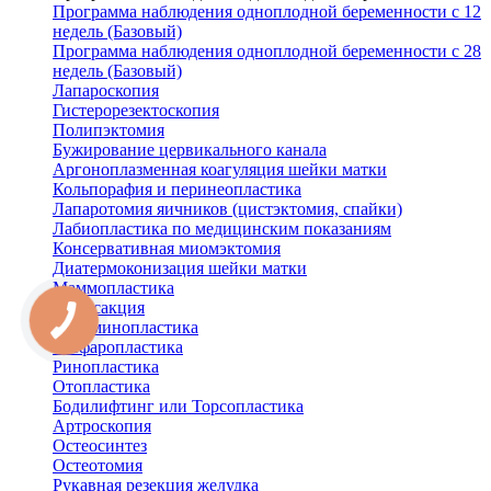
Программа наблюдения одноплодной беременности с 12
недель (Базовый)
Программа наблюдения одноплодной беременности с 28
недель (Базовый)
Лапароскопия
Гистерорезектоскопия
Полипэктомия
Бужирование цервикального канала
Аргоноплазменная коагуляция шейки матки
Кольпорафия и перинеопластика
Лапаротомия яичников (цистэктомия, спайки)
Лабиопластика по медицинским показаниям
Консервативная миомэктомия
Диатермоконизация шейки матки
Маммопластика
Липосакция
Абдоминопластика
Блефаропластика
Ринопластика
Отопластика
Бодилифтинг или Торсопластика
Артроскопия
Остеосинтез
Остеотомия
Рукавная резекция желудка