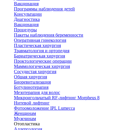
Вакцинация
Программы наблюдения детей
Консультации
Диагностика
Вакцинация
Процедуры
Пакеты наблюдения беременности
Оперативная гинекология
Пластическая хирургия
Травматология и ортопедия
Бариатрическая хирургия
Проктологические операции
Маммологическая хирургия
Сосудистая хирургия
Общая хирургия
Биоревитализация
Ботулинотерапия
Мезотерапия для волос
Микроигольчатый RF-лифтинг Morpheus 8
Нитевой лифтинг
Фотоомоложение IPL Lumecca
Женщинам
Мужчинам
Отопластика
Аллергология