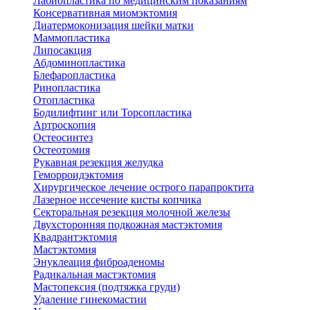
Лабиопластика по медицинским показаниям
Консервативная миомэктомия
Диатермоконизация шейки матки
Маммопластика
Липосакция
Абдоминопластика
Блефаропластика
Ринопластика
Отопластика
Бодилифтинг или Торсопластика
Артроскопия
Остеосинтез
Остеотомия
Рукавная резекция желудка
Геморроидэктомия
Хирургическое лечение острого парапроктита
Лазерное иссечение кисты копчика
Секторальная резекция молочной железы
Двухсторонняя подкожная мастэктомия
Квадрантэктомия
Мастэктомия
Энуклеация фиброаденомы
Радикальная мастэктомия
Мастопексия (подтяжка груди)
Удаление гинекомастии