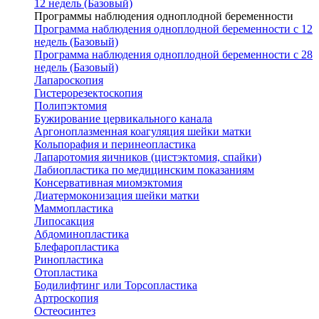
12 недель (Базовый)
Программы наблюдения одноплодной беременности
Программа наблюдения одноплодной беременности с 12
недель (Базовый)
Программа наблюдения одноплодной беременности с 28
недель (Базовый)
Лапароскопия
Гистерорезектоскопия
Полипэктомия
Бужирование цервикального канала
Аргоноплазменная коагуляция шейки матки
Кольпорафия и перинеопластика
Лапаротомия яичников (цистэктомия, спайки)
Лабиопластика по медицинским показаниям
Консервативная миомэктомия
Диатермоконизация шейки матки
Маммопластика
Липосакция
Абдоминопластика
Блефаропластика
Ринопластика
Отопластика
Бодилифтинг или Торсопластика
Артроскопия
Остеосинтез