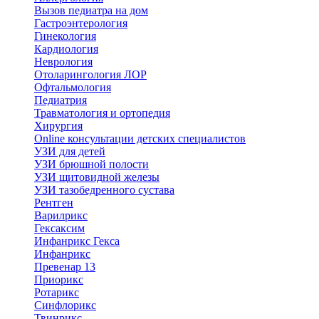
Вызов педиатра на дом
Гастроэнтерология
Гинекология
Кардиология
Неврология
Отоларингология ЛОР
Офтальмология
Педиатрия
Травматология и ортопедия
Хирургия
Online консультации детских специалистов
УЗИ для детей
УЗИ брюшной полости
УЗИ щитовидной железы
УЗИ тазобедренного сустава
Рентген
Варилрикс
Гексаксим
Инфанрикс Гекса
Инфанрикс
Превенар 13
Приорикс
Ротарикс
Синфлорикс
Твинрикс