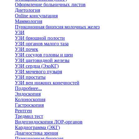
Оформление больничных листов
Диетология
Online консультация
Маммология
Пункционная биопсия молочных желез
УЗИ
УЗИ брюшной полости
УЗИ органов малого таза
УЗИ почек
УЗИ сосудов головы и шеи
УЗИ щитовидной железы
УЗИ сердца (ЭхоКГ)
УЗИ мочевого пузыря
УЗИ простаты
УЗИ вен нижних конечностей
Подробнее...
Эндоскопия
Колоноскопия
Гастроскопия
Рентген
Тредмил тест
Видеоэндоскопия ЛОР-органов
Кардиограмма (ЭКГ)
Диагностика зрения
Пункционная биопсия