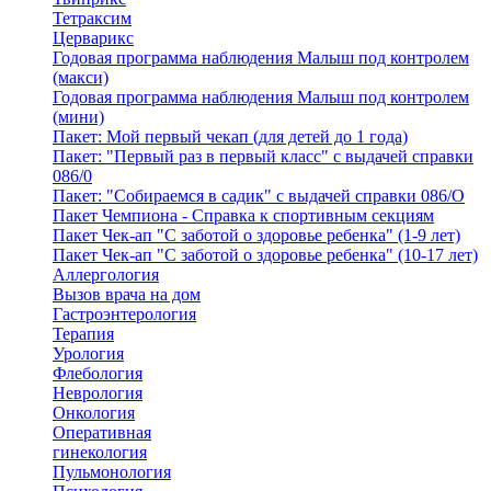
Тетраксим
Церварикс
Годовая программа наблюдения Малыш под контролем
(макси)
Годовая программа наблюдения Малыш под контролем
(мини)
Пакет: Мой первый чекап (для детей до 1 года)
Пакет: "Первый раз в первый класс" с выдачей справки
086/0
Пакет: "Собираемся в садик" с выдачей справки 086/О
Пакет Чемпиона - Справка к спортивным секциям
Пакет Чек-ап "С заботой о здоровье ребенка" (1-9 лет)
Пакет Чек-ап "С заботой о здоровье ребенка" (10-17 лет)
Аллергология
Вызов врача на дом
Гастроэнтерология
Терапия
Урология
Флебология
Неврология
Онкология
Оперативная
гинекология
Пульмонология