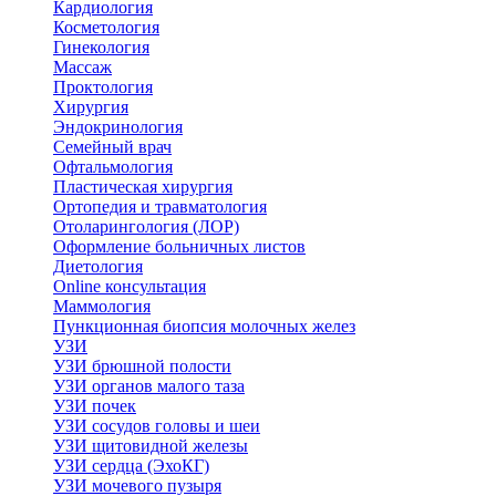
Кардиология
Косметология
Гинекология
Массаж
Проктология
Хирургия
Эндокринология
Семейный врач
Офтальмология
Пластическая хирургия
Ортопедия и травматология
Отоларингология (ЛОР)
Оформление больничных листов
Диетология
Online консультация
Маммология
Пункционная биопсия молочных желез
УЗИ
УЗИ брюшной полости
УЗИ органов малого таза
УЗИ почек
УЗИ сосудов головы и шеи
УЗИ щитовидной железы
УЗИ сердца (ЭхоКГ)
УЗИ мочевого пузыря