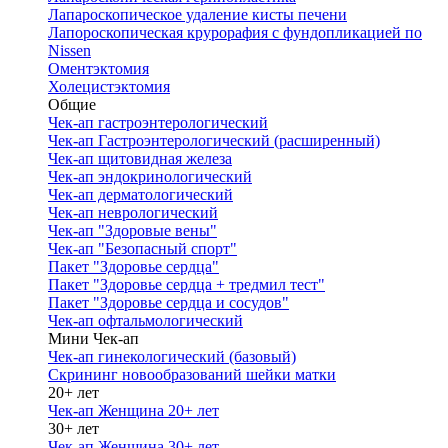
Лапароскопическое удаление кисты печени
Лапороскопическая крурорафия с фундопликацией по
Nissen
Оментэктомия
Холецистэктомия
Общие
Чек-ап гастроэнтерологический
Чек-ап Гастроэнтерологический (расширенный)
Чек-ап щитовидная железа
Чек-ап эндокринологический
Чек-ап дерматологический
Чек-ап неврологический
Чек-ап "Здоровые вены"
Чек-ап "Безопасный спорт"
Пакет "Здоровье сердца"
Пакет "Здоровье сердца + тредмил тест"
Пакет "Здоровье сердца и сосудов"
Чек-ап офтальмологический
Мини Чек-ап
Чек-ап гинекологический (базовый)
Скрининг новообразований шейки матки
20+ лет
Чек-ап Женщина 20+ лет
30+ лет
Чек-ап Женщина 30+ лет