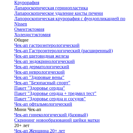
Крурорафия
Лапароскопическая герниопластика
Лапароскопическое удаление кисты печени
Лапороскопическая крурорафия с фундопликацией по
Nissen
Оментэктомия
Холецистэктомия
Общие
Чек-ап гастроэнтерологический
Чек-ап Гастроэнтерологический (расширенный)
Чек-ап щитовидная железа
Чек-ап эндокринологический
Чек-ап дерматологический
Чек-ап неврологический
Чек-ап "Здоровые вены"
Чек-ап "Безопасный спорт"
Пакет "Здоровье сердца"
Пакет "Здоровье сердца + тредмил тест"
Пакет "Здоровье сердца и сосудов"
Чек-ап офтальмологический
Мини Чек-ап
Чек-ап гинекологический (базовый)
Скрининг новообразований шейки матки
20+ лет
Чек-ап Женщина 20+ лет