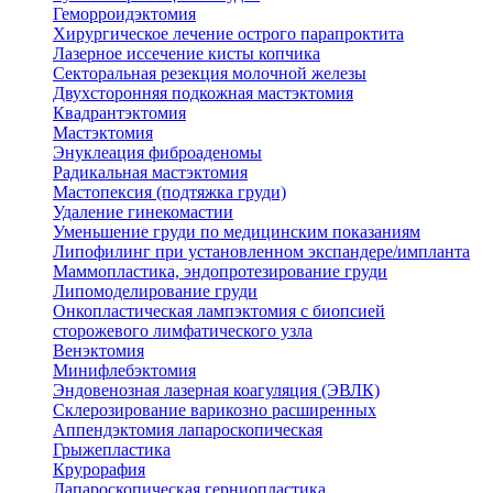
Геморроидэктомия
Хирургическое лечение острого парапроктита
Лазерное иссечение кисты копчика
Секторальная резекция молочной железы
Двухсторонняя подкожная мастэктомия
Квадрантэктомия
Мастэктомия
Энуклеация фиброаденомы
Радикальная мастэктомия
Мастопексия (подтяжка груди)
Удаление гинекомастии
Уменьшение груди по медицинским показаниям
Липофилинг при установленном экспандере/импланта
Маммопластика, эндопротезирование груди
Липомоделирование груди
Онкопластическая лампэктомия с биопсией
сторожевого лимфатического узла
Венэктомия
Минифлебэктомия
Эндовенозная лазерная коагуляция (ЭВЛК)
Склерозирование варикозно расширенных
Аппендэктомия лапароскопическая
Грыжепластика
Крурорафия
Лапароскопическая герниопластика