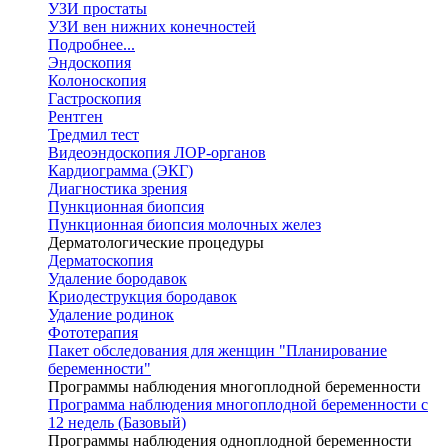
УЗИ простаты
УЗИ вен нижних конечностей
Подробнее...
Эндоскопия
Колоноскопия
Гастроскопия
Рентген
Тредмил тест
Видеоэндоскопия ЛОР-органов
Кардиограмма (ЭКГ)
Диагностика зрения
Пункционная биопсия
Пункционная биопсия молочных желез
Дерматологические процедуры
Дерматоскопия
Удаление бородавок
Криодеструкция бородавок
Удаление родинок
Фототерапия
Пакет обследования для женщин "Планирование
беременности"
Программы наблюдения многоплодной беременности
Программа наблюдения многоплодной беременности с
12 недель (Базовый)
Программы наблюдения одноплодной беременности