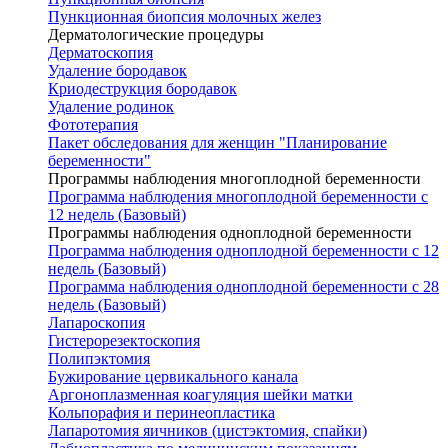
Пункционная биопсия молочных желез
Дерматологические процедуры
Дерматоскопия
Удаление бородавок
Криодеструкция бородавок
Удаление родинок
Фототерапия
Пакет обследования для женщин "Планирование
беременности"
Программы наблюдения многоплодной беременности
Программа наблюдения многоплодной беременности с
12 недель (Базовый)
Программы наблюдения одноплодной беременности
Программа наблюдения одноплодной беременности с 12
недель (Базовый)
Программа наблюдения одноплодной беременности с 28
недель (Базовый)
Лапароскопия
Гистерорезектоскопия
Полипэктомия
Бужирование цервикального канала
Аргоноплазменная коагуляция шейки матки
Кольпорафия и перинеопластика
Лапаротомия яичников (цистэктомия, спайки)