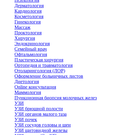
Психология
Дерматология
Кардиология
Косметология
Гинекология
Массаж
Проктология
Хирургия
Эндокринология
Семейный врач
Офтальмология
Пластическая хирургия
Ортопедия и травматология
Отоларингология (ЛОР)
Оформление больничных листов
Диетология
Online консультация
Маммология
Пункционная биопсия молочных желез
УЗИ
УЗИ брюшной полости
УЗИ органов малого таза
УЗИ почек
УЗИ сосудов головы и шеи
УЗИ щитовидной железы