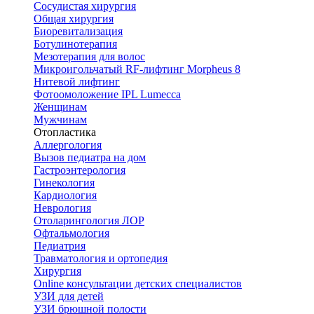
Сосудистая хирургия
Общая хирургия
Биоревитализация
Ботулинотерапия
Мезотерапия для волос
Микроигольчатый RF-лифтинг Morpheus 8
Нитевой лифтинг
Фотоомоложение IPL Lumecca
Женщинам
Мужчинам
Отопластика
Аллергология
Вызов педиатра на дом
Гастроэнтерология
Гинекология
Кардиология
Неврология
Отоларингология ЛОР
Офтальмология
Педиатрия
Травматология и ортопедия
Хирургия
Online консультации детских специалистов
УЗИ для детей
УЗИ брюшной полости