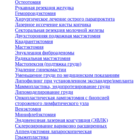
Остеотомия
Рукавная резекция желудка
Геморроидэктомия
Хирургическое лечение острого парапроктита
Лазерное иссечение кисты копчика
Секторальная резекция молочной железы
Двухсторонняя подкожная мастэктомия
Квадрантэктомия
Мастэктомия
Энуклеация фиброаденомы
Радикальная мастэктомия
Мастопексия (подтяжка груди)
Удаление гинекомастии
Уменьшение груди по медицинским показаниям
Липофилинг при установленном экспандере/импланта
Маммопластика, эндопротезирование груди
Липомоделирование груди
Онкопластическая лампэктомия с биопсией
сторожевого лимфатического узла
Венэктомия
Минифлебэктомия
Эндовенозная лазерная коагуляция (ЭВЛК)
Склерозирование варикозно расширенных
Аппендэктомия лапароскопическая
Грыжепластика