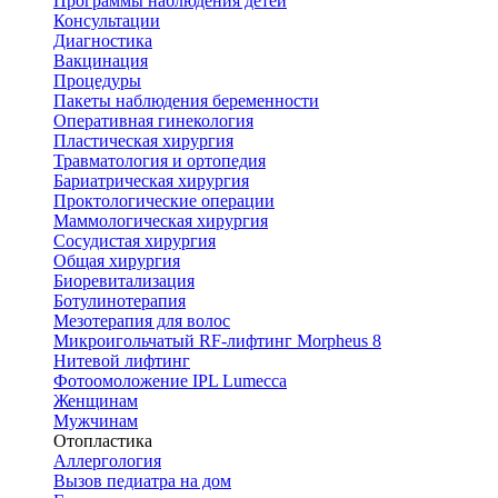
Программы наблюдения детей
Консультации
Диагностика
Вакцинация
Процедуры
Пакеты наблюдения беременности
Оперативная гинекология
Пластическая хирургия
Травматология и ортопедия
Бариатрическая хирургия
Проктологические операции
Маммологическая хирургия
Сосудистая хирургия
Общая хирургия
Биоревитализация
Ботулинотерапия
Мезотерапия для волос
Микроигольчатый RF-лифтинг Morpheus 8
Нитевой лифтинг
Фотоомоложение IPL Lumecca
Женщинам
Мужчинам
Отопластика
Аллергология
Вызов педиатра на дом