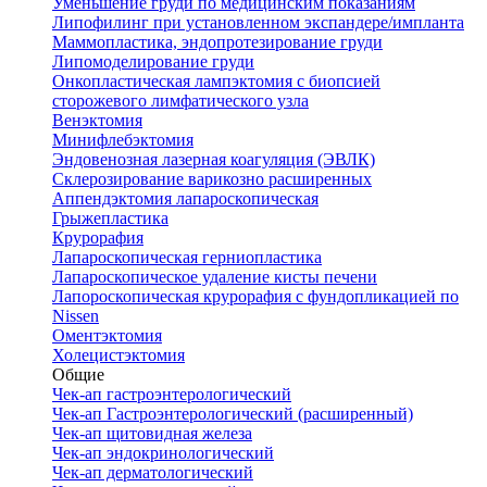
Уменьшение груди по медицинским показаниям
Липофилинг при установленном экспандере/импланта
Маммопластика, эндопротезирование груди
Липомоделирование груди
Онкопластическая лампэктомия с биопсией
сторожевого лимфатического узла
Венэктомия
Минифлебэктомия
Эндовенозная лазерная коагуляция (ЭВЛК)
Склерозирование варикозно расширенных
Аппендэктомия лапароскопическая
Грыжепластика
Крурорафия
Лапароскопическая герниопластика
Лапароскопическое удаление кисты печени
Лапороскопическая крурорафия с фундопликацией по
Nissen
Оментэктомия
Холецистэктомия
Общие
Чек-ап гастроэнтерологический
Чек-ап Гастроэнтерологический (расширенный)
Чек-ап щитовидная железа
Чек-ап эндокринологический
Чек-ап дерматологический