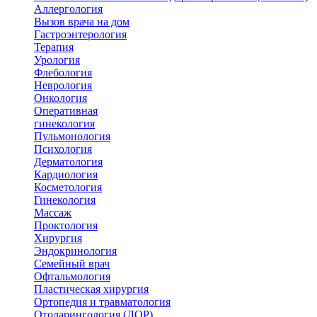
Аллергология
Вызов врача на дом
Гастроэнтерология
Терапия
Урология
Флебология
Неврология
Онкология
Оперативная
гинекология
Пульмонология
Психология
Дерматология
Кардиология
Косметология
Гинекология
Массаж
Проктология
Хирургия
Эндокринология
Семейный врач
Офтальмология
Пластическая хирургия
Ортопедия и травматология
Отоларингология (ЛОР)