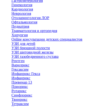
Гастроэнтерология
Гинекология
Кардиология
Неврология
Отоларингология ЛОР
Офтальмология
Педиатрия
Травматология и ортопедия
Хирургия
Online консультации детских специалистов
УЗИ для детей
УЗИ брюшной полости
УЗИ щитовидной железы
УЗИ тазобедренного сустава
Рентген
Варилрикс
Гексаксим
Инфанрикс Гекса
Инфанрикс
Превенар 13
Приорикс
Ротарикс
Синфлорикс
Твинрикс
Тетраксим