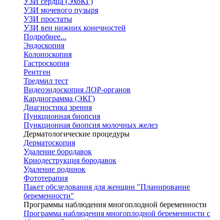
УЗИ сердца (ЭхоКГ)
УЗИ мочевого пузыря
УЗИ простаты
УЗИ вен нижних конечностей
Подробнее...
Эндоскопия
Колоноскопия
Гастроскопия
Рентген
Тредмил тест
Видеоэндоскопия ЛОР-органов
Кардиограмма (ЭКГ)
Диагностика зрения
Пункционная биопсия
Пункционная биопсия молочных желез
Дерматологические процедуры
Дерматоскопия
Удаление бородавок
Криодеструкция бородавок
Удаление родинок
Фототерапия
Пакет обследования для женщин "Планирование
беременности"
Программы наблюдения многоплодной беременности
Программа наблюдения многоплодной беременности с