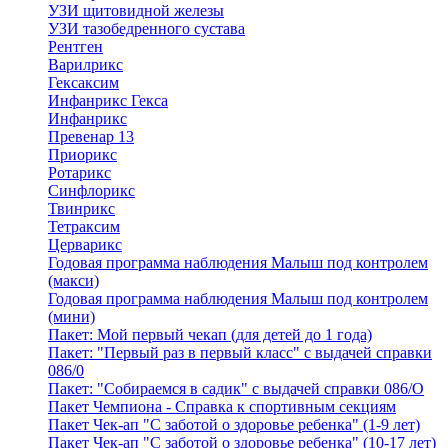
УЗИ щитовидной железы
УЗИ тазобедренного сустава
Рентген
Варилрикс
Гексаксим
Инфанрикс Гекса
Инфанрикс
Превенар 13
Приорикс
Ротарикс
Синфлорикс
Твинрикс
Тетраксим
Церварикс
Годовая программа наблюдения Малыш под контролем
(макси)
Годовая программа наблюдения Малыш под контролем
(мини)
Пакет: Мой первый чекап (для детей до 1 года)
Пакет: "Первый раз в первый класс" с выдачей справки
086/0
Пакет: "Собираемся в садик" с выдачей справки 086/О
Пакет Чемпиона - Справка к спортивным секциям
Пакет Чек-ап "С заботой о здоровье ребенка" (1-9 лет)
Пакет Чек-ап "С заботой о здоровье ребенка" (10-17 лет)