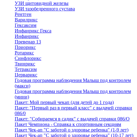
УЗИ щитовидной железы
УЗИ тазобедренного сустава
Рентген
Варилрикс
Гексаксим
Инфанрикс Гекса
Инфанрикс
Превенар 13
Приорикс
Ротарикс
Синфлорикс
Твинрикс
Тетраксим
Церварикс
Годовая программа наблюдения Малыш под контролем
(макси)
Годовая программа наблюдения Малыш под контролем
(мини)
Пакет: Мой первый чекап (для детей до 1 года)
Пакет: "Первый раз в первый класс" с выдачей справки
086/0
Пакет: "Собираемся в садик" с выдачей справки 086/О
Пакет Чемпиона - Справка к спортивным секциям
Пакет Чек-ап "С заботой о здоровье ребенка" (1-9 лет)
Пакет Чек-ап "С заботой о здоровье ребенка" (10-17 лет)