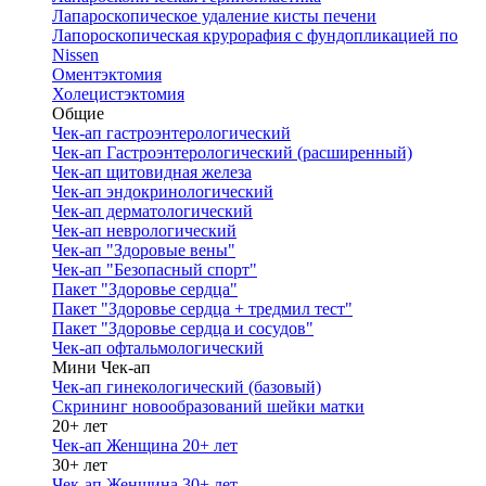
Лапароскопическое удаление кисты печени
Лапороскопическая крурорафия с фундопликацией по
Nissen
Оментэктомия
Холецистэктомия
Общие
Чек-ап гастроэнтерологический
Чек-ап Гастроэнтерологический (расширенный)
Чек-ап щитовидная железа
Чек-ап эндокринологический
Чек-ап дерматологический
Чек-ап неврологический
Чек-ап "Здоровые вены"
Чек-ап "Безопасный спорт"
Пакет "Здоровье сердца"
Пакет "Здоровье сердца + тредмил тест"
Пакет "Здоровье сердца и сосудов"
Чек-ап офтальмологический
Мини Чек-ап
Чек-ап гинекологический (базовый)
Скрининг новообразований шейки матки
20+ лет
Чек-ап Женщина 20+ лет
30+ лет
Чек-ап Женщина 30+ лет