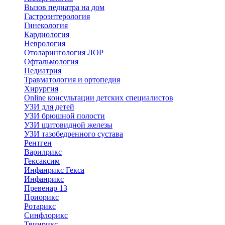
Вызов педиатра на дом
Гастроэнтерология
Гинекология
Кардиология
Неврология
Отоларингология ЛОР
Офтальмология
Педиатрия
Травматология и ортопедия
Хирургия
Online консультации детских специалистов
УЗИ для детей
УЗИ брюшной полости
УЗИ щитовидной железы
УЗИ тазобедренного сустава
Рентген
Варилрикс
Гексаксим
Инфанрикс Гекса
Инфанрикс
Превенар 13
Приорикс
Ротарикс
Синфлорикс
Твинрикс