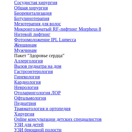
Сосудистая хирургия
Общая хирургия
Биоревитализация
Ботулинотерапия
Мезотерапия для волос
Микроигольчатый RF-лифтинг Morpheus 8
Нитевой лифтинг
Фотоомоложение IPL Lumecca
Женщинам
Мужчинам
Пакет "Здоровье сердца"
Аллергология
Вызов педиатра на дом
Гастроэнтерология
Гинекология
Кардиология
Неврология
Отоларингология ЛОР
Офтальмология
Педиатрия
Травматология и ортопедия
Хирургия
Online консультации детских специалистов
УЗИ для детей
УЗИ брюшной полости