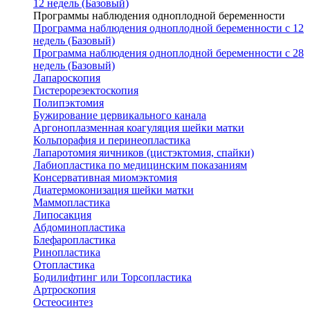
12 недель (Базовый)
Программы наблюдения одноплодной беременности
Программа наблюдения одноплодной беременности с 12
недель (Базовый)
Программа наблюдения одноплодной беременности с 28
недель (Базовый)
Лапароскопия
Гистерорезектоскопия
Полипэктомия
Бужирование цервикального канала
Аргоноплазменная коагуляция шейки матки
Кольпорафия и перинеопластика
Лапаротомия яичников (цистэктомия, спайки)
Лабиопластика по медицинским показаниям
Консервативная миомэктомия
Диатермоконизация шейки матки
Маммопластика
Липосакция
Абдоминопластика
Блефаропластика
Ринопластика
Отопластика
Бодилифтинг или Торсопластика
Артроскопия
Остеосинтез