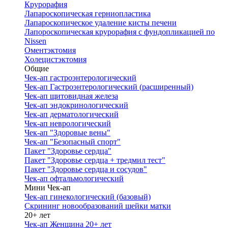
Крурорафия
Лапароскопическая герниопластика
Лапароскопическое удаление кисты печени
Лапороскопическая крурорафия с фундопликацией по
Nissen
Оментэктомия
Холецистэктомия
Общие
Чек-ап гастроэнтерологический
Чек-ап Гастроэнтерологический (расширенный)
Чек-ап щитовидная железа
Чек-ап эндокринологический
Чек-ап дерматологический
Чек-ап неврологический
Чек-ап "Здоровые вены"
Чек-ап "Безопасный спорт"
Пакет "Здоровье сердца"
Пакет "Здоровье сердца + тредмил тест"
Пакет "Здоровье сердца и сосудов"
Чек-ап офтальмологический
Мини Чек-ап
Чек-ап гинекологический (базовый)
Скрининг новообразований шейки матки
20+ лет
Чек-ап Женщина 20+ лет