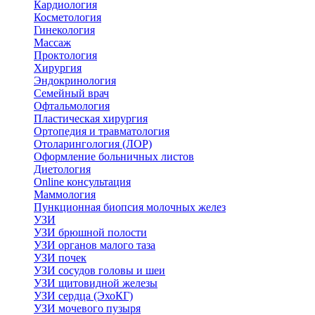
Кардиология
Косметология
Гинекология
Массаж
Проктология
Хирургия
Эндокринология
Семейный врач
Офтальмология
Пластическая хирургия
Ортопедия и травматология
Отоларингология (ЛОР)
Оформление больничных листов
Диетология
Online консультация
Маммология
Пункционная биопсия молочных желез
УЗИ
УЗИ брюшной полости
УЗИ органов малого таза
УЗИ почек
УЗИ сосудов головы и шеи
УЗИ щитовидной железы
УЗИ сердца (ЭхоКГ)
УЗИ мочевого пузыря