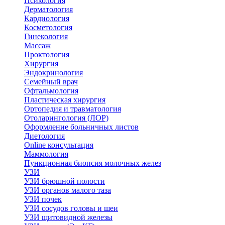
Психология
Дерматология
Кардиология
Косметология
Гинекология
Массаж
Проктология
Хирургия
Эндокринология
Семейный врач
Офтальмология
Пластическая хирургия
Ортопедия и травматология
Отоларингология (ЛОР)
Оформление больничных листов
Диетология
Online консультация
Маммология
Пункционная биопсия молочных желез
УЗИ
УЗИ брюшной полости
УЗИ органов малого таза
УЗИ почек
УЗИ сосудов головы и шеи
УЗИ щитовидной железы