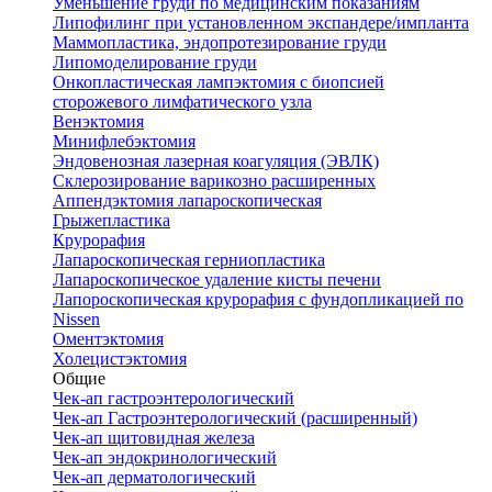
Уменьшение груди по медицинским показаниям
Липофилинг при установленном экспандере/импланта
Маммопластика, эндопротезирование груди
Липомоделирование груди
Онкопластическая лампэктомия с биопсией
сторожевого лимфатического узла
Венэктомия
Минифлебэктомия
Эндовенозная лазерная коагуляция (ЭВЛК)
Склерозирование варикозно расширенных
Аппендэктомия лапароскопическая
Грыжепластика
Крурорафия
Лапароскопическая герниопластика
Лапароскопическое удаление кисты печени
Лапороскопическая крурорафия с фундопликацией по
Nissen
Оментэктомия
Холецистэктомия
Общие
Чек-ап гастроэнтерологический
Чек-ап Гастроэнтерологический (расширенный)
Чек-ап щитовидная железа
Чек-ап эндокринологический
Чек-ап дерматологический