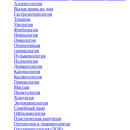
Аллергология
Вызов врача на дом
Гастроэнтерология
Терапия
Урология
Флебология
Неврология
Онкология
Оперативная
гинекология
Пульмонология
Психология
Дерматология
Кардиология
Косметология
Гинекология
Массаж
Проктология
Хирургия
Эндокринология
Семейный врач
Офтальмология
Пластическая хирургия
Ортопедия и травматология
Отоларингология (ЛОР)