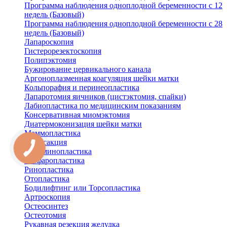
Программа наблюдения одноплодной беременности с 12
недель (Базовый)
Программа наблюдения одноплодной беременности с 28
недель (Базовый)
Лапароскопия
Гистерорезектоскопия
Полипэктомия
Бужирование цервикального канала
Аргоноплазменная коагуляция шейки матки
Кольпорафия и перинеопластика
Лапаротомия яичников (цистэктомия, спайки)
Лабиопластика по медицинским показаниям
Консервативная миомэктомия
Диатермоконизация шейки матки
Маммопластика
Липосакция
Абдоминопластика
Блефаропластика
Ринопластика
Отопластика
Бодилифтинг или Торсопластика
Артроскопия
Остеосинтез
Остеотомия
Рукавная резекция желудка