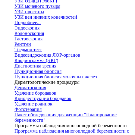
УЗИ сердца (ЭхоКГ)
УЗИ мочевого пузыря
УЗИ простаты
УЗИ вен нижних конечностей
Подробнее...
Эндоскопия
Колоноскопия
Гастроскопия
Рентген
Тредмил тест
Видеоэндоскопия ЛОР-органов
Кардиограмма (ЭКГ)
Диагностика зрения
Пункционная биопсия
Пункционная биопсия молочных желез
Дерматологические процедуры
Дерматоскопия
Удаление бородавок
Криодеструкция бородавок
Удаление родинок
Фототерапия
Пакет обследования для женщин "Планирование
беременности"
Программы наблюдения многоплодной беременности
Программа наблюдения многоплодной беременности с