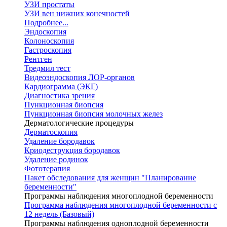
УЗИ простаты
УЗИ вен нижних конечностей
Подробнее...
Эндоскопия
Колоноскопия
Гастроскопия
Рентген
Тредмил тест
Видеоэндоскопия ЛОР-органов
Кардиограмма (ЭКГ)
Диагностика зрения
Пункционная биопсия
Пункционная биопсия молочных желез
Дерматологические процедуры
Дерматоскопия
Удаление бородавок
Криодеструкция бородавок
Удаление родинок
Фототерапия
Пакет обследования для женщин "Планирование
беременности"
Программы наблюдения многоплодной беременности
Программа наблюдения многоплодной беременности с
12 недель (Базовый)
Программы наблюдения одноплодной беременности