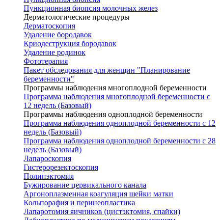
Пункционная биопсия молочных желез
Дерматологические процедуры
Дерматоскопия
Удаление бородавок
Криодеструкция бородавок
Удаление родинок
Фототерапия
Пакет обследования для женщин "Планирование
беременности"
Программы наблюдения многоплодной беременности
Программа наблюдения многоплодной беременности с
12 недель (Базовый)
Программы наблюдения одноплодной беременности
Программа наблюдения одноплодной беременности с 12
недель (Базовый)
Программа наблюдения одноплодной беременности с 28
недель (Базовый)
Лапароскопия
Гистерорезектоскопия
Полипэктомия
Бужирование цервикального канала
Аргоноплазменная коагуляция шейки матки
Кольпорафия и перинеопластика
Лапаротомия яичников (цистэктомия, спайки)