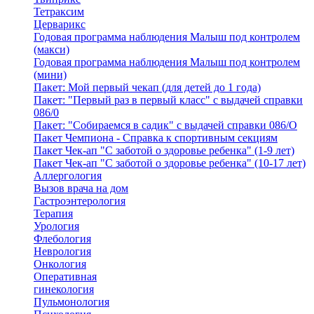
Тетраксим
Церварикс
Годовая программа наблюдения Малыш под контролем
(макси)
Годовая программа наблюдения Малыш под контролем
(мини)
Пакет: Мой первый чекап (для детей до 1 года)
Пакет: "Первый раз в первый класс" с выдачей справки
086/0
Пакет: "Собираемся в садик" с выдачей справки 086/О
Пакет Чемпиона - Справка к спортивным секциям
Пакет Чек-ап "С заботой о здоровье ребенка" (1-9 лет)
Пакет Чек-ап "С заботой о здоровье ребенка" (10-17 лет)
Аллергология
Вызов врача на дом
Гастроэнтерология
Терапия
Урология
Флебология
Неврология
Онкология
Оперативная
гинекология
Пульмонология