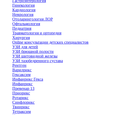
Гастроэнтерология
Гинекология
Кардиология
Неврология
Отоларингология ЛОР
Офтальмология
Педиатрия
Травматология и ортопедия
Хирургия
Online консультации детских специалистов
УЗИ для детей
УЗИ брюшной полости
УЗИ щитовидной железы
УЗИ тазобедренного сустава
Рентген
Варилрикс
Гексаксим
Инфанрикс Гекса
Инфанрикс
Превенар 13
Приорикс
Ротарикс
Синфлорикс
Твинрикс
Тетраксим