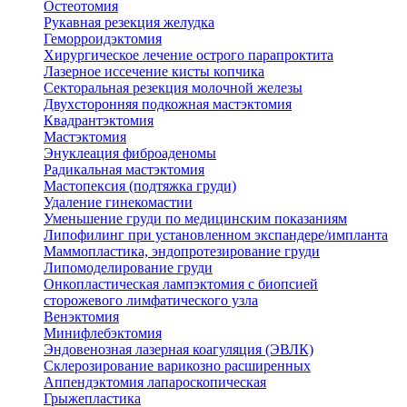
Остеотомия
Рукавная резекция желудка
Геморроидэктомия
Хирургическое лечение острого парапроктита
Лазерное иссечение кисты копчика
Секторальная резекция молочной железы
Двухсторонняя подкожная мастэктомия
Квадрантэктомия
Мастэктомия
Энуклеация фиброаденомы
Радикальная мастэктомия
Мастопексия (подтяжка груди)
Удаление гинекомастии
Уменьшение груди по медицинским показаниям
Липофилинг при установленном экспандере/импланта
Маммопластика, эндопротезирование груди
Липомоделирование груди
Онкопластическая лампэктомия с биопсией
сторожевого лимфатического узла
Венэктомия
Минифлебэктомия
Эндовенозная лазерная коагуляция (ЭВЛК)
Склерозирование варикозно расширенных
Аппендэктомия лапароскопическая
Грыжепластика