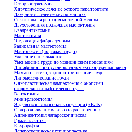
Геморроидэктомия
Хирургическое лечение острого парапроктита
Лазерное иссечение кисты копчика
Секторальная резекция молочной железы
Двухсторонняя подкожная мастэктомия
Квадрантэктомия
Мастэктомия
Энуклеация фиброаденомы
Радикальная мастэктомия
Мастопексия (подтяжка груди)
Удаление гинекомастии
Уменьшение груди по медицинским показаниям
Липофилинг при установленном экспандере/импланта
Маммопластика, эндопротезирование груди
Липомоделирование груди
Онкопластическая лампэктомия с биопсией
сторожевого лимфатического узла
Венэктомия
Минифлебэктомия
Эндовенозная лазерная коагуляция (ЭВЛК)
Склерозирование варикозно расширенных
Аппендэктомия лапароскопическая
Грыжепластика
Крурорафия
Лапароскопическая герниопластика