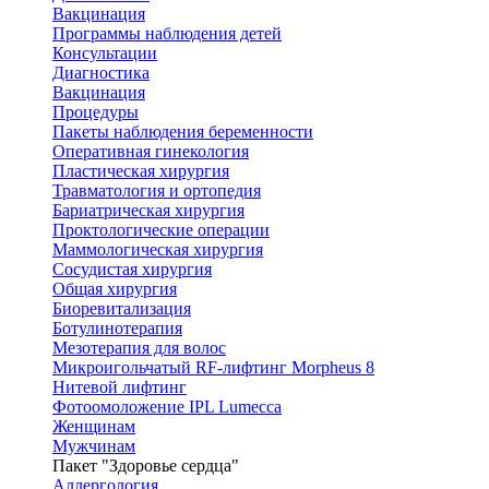
Вакцинация
Программы наблюдения детей
Консультации
Диагностика
Вакцинация
Процедуры
Пакеты наблюдения беременности
Оперативная гинекология
Пластическая хирургия
Травматология и ортопедия
Бариатрическая хирургия
Проктологические операции
Маммологическая хирургия
Сосудистая хирургия
Общая хирургия
Биоревитализация
Ботулинотерапия
Мезотерапия для волос
Микроигольчатый RF-лифтинг Morpheus 8
Нитевой лифтинг
Фотоомоложение IPL Lumecca
Женщинам
Мужчинам
Пакет "Здоровье сердца"
Аллергология