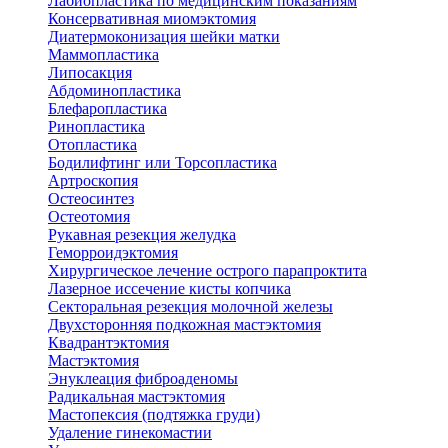
Лабиопластика по медицинским показаниям
Консервативная миомэктомия
Диатермоконизация шейки матки
Маммопластика
Липосакция
Абдоминопластика
Блефаропластика
Ринопластика
Отопластика
Бодилифтинг или Торсопластика
Артроскопия
Остеосинтез
Остеотомия
Рукавная резекция желудка
Геморроидэктомия
Хирургическое лечение острого парапроктита
Лазерное иссечение кисты копчика
Секторальная резекция молочной железы
Двухсторонняя подкожная мастэктомия
Квадрантэктомия
Мастэктомия
Энуклеация фиброаденомы
Радикальная мастэктомия
Мастопексия (подтяжка груди)
Удаление гинекомастии