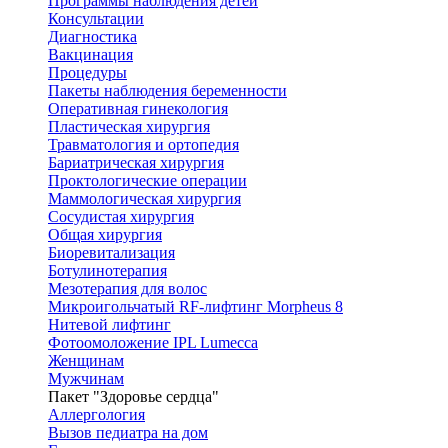
Программы наблюдения детей
Консультации
Диагностика
Вакцинация
Процедуры
Пакеты наблюдения беременности
Оперативная гинекология
Пластическая хирургия
Травматология и ортопедия
Бариатрическая хирургия
Проктологические операции
Маммологическая хирургия
Сосудистая хирургия
Общая хирургия
Биоревитализация
Ботулинотерапия
Мезотерапия для волос
Микроигольчатый RF-лифтинг Morpheus 8
Нитевой лифтинг
Фотоомоложение IPL Lumecca
Женщинам
Мужчинам
Пакет "Здоровье сердца"
Аллергология
Вызов педиатра на дом