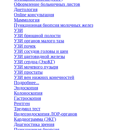
Оформление больничных листов
Диетология
Online консультация
Маммология
Пункционная биопсия молочных желез
УЗИ
УЗИ брюшной полости
УЗИ органов малого таза
УЗИ почек
УЗИ сосудов головы и шеи
УЗИ щитовидной железы
УЗИ сердца (ЭхоКГ)
УЗИ мочевого пузыря
УЗИ простаты
УЗИ вен нижних конечностей
Подробнее...
Эндоскопия
Колоноскопия
Гастроскопия
Рентген
Тредмил тест
Видеоэндоскопия ЛОР-органов
Кардиограмма (ЭКГ)
Диагностика зрения
Пункционная биопсия