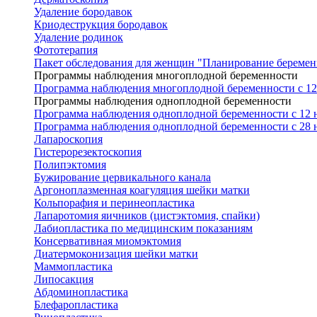
Удаление бородавок
Криодеструкция бородавок
Удаление родинок
Фототерапия
Пакет обследования для женщин "Планирование беремен
Программы наблюдения многоплодной беременности
Программа наблюдения многоплодной беременности с 12 
Программы наблюдения одноплодной беременности
Программа наблюдения одноплодной беременности с 12 н
Программа наблюдения одноплодной беременности с 28 н
Лапароскопия
Гистерорезектоскопия
Полипэктомия
Бужирование цервикального канала
Аргоноплазменная коагуляция шейки матки
Кольпорафия и перинеопластика
Лапаротомия яичников (цистэктомия, спайки)
Лабиопластика по медицинским показаниям
Консервативная миомэктомия
Диатермоконизация шейки матки
Маммопластика
Липосакция
Абдоминопластика
Блефаропластика