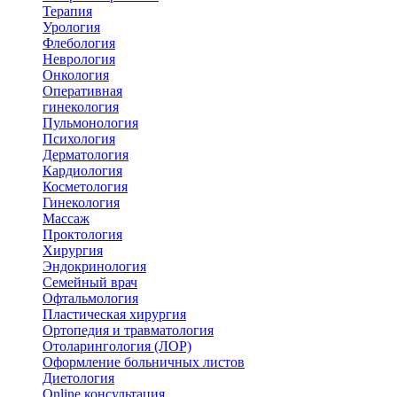
Терапия
Урология
Флебология
Неврология
Онкология
Оперативная
гинекология
Пульмонология
Психология
Дерматология
Кардиология
Косметология
Гинекология
Массаж
Проктология
Хирургия
Эндокринология
Семейный врач
Офтальмология
Пластическая хирургия
Ортопедия и травматология
Отоларингология (ЛОР)
Оформление больничных листов
Диетология
Online консультация