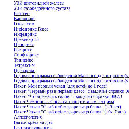
УЗИ щитовидной железы
УЗИ тазобедренного сустава
Рентген
Варилрикс
Гексаксим
Инфанрикс Гекса
Инфанрикс
Превенар 13
Приорикс
Ротарикс
Синфлорикс
Твинрикс
Тетраксим
Церварикс
Годовая программа наблюдения Малыш под контролем (м
Годовая программа наблюдения Малыш под контролем (м
Пакет: Мой первый чекап (для детей до 1 года)
Пакет: "Первый раз в первый класс" с выдачей справки 0
Пакет: "Собираемся в садик" с выдачей справки 086/О
Пакет Чемпиона - Справка к спортивным секциям
Пакет Чек-ап "С заботой о здоровье ребенка" (1-9 лет)
Пакет Чек-ап "С заботой о здоровье ребенка" (10-17 лет)
Аллергология
Вызов врача на дом
Гастроэнтерология