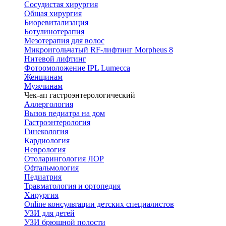
Сосудистая хирургия
Общая хирургия
Биоревитализация
Ботулинотерапия
Мезотерапия для волос
Микроигольчатый RF-лифтинг Morpheus 8
Нитевой лифтинг
Фотоомоложение IPL Lumecca
Женщинам
Мужчинам
Чек-ап гастроэнтерологический
Аллергология
Вызов педиатра на дом
Гастроэнтерология
Гинекология
Кардиология
Неврология
Отоларингология ЛОР
Офтальмология
Педиатрия
Травматология и ортопедия
Хирургия
Online консультации детских специалистов
УЗИ для детей
УЗИ брюшной полости