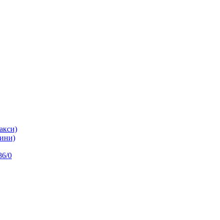
акси)
ини)
86/0