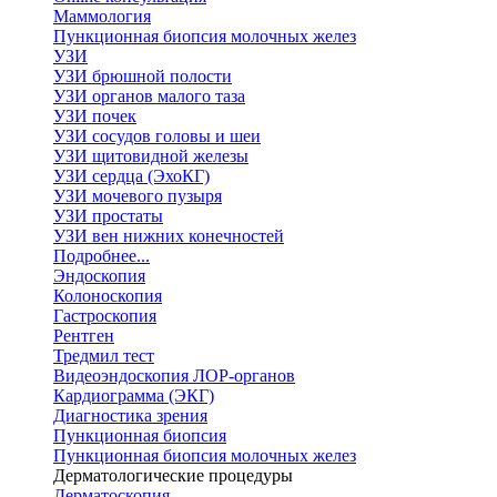
Маммология
Пункционная биопсия молочных желез
УЗИ
УЗИ брюшной полости
УЗИ органов малого таза
УЗИ почек
УЗИ сосудов головы и шеи
УЗИ щитовидной железы
УЗИ сердца (ЭхоКГ)
УЗИ мочевого пузыря
УЗИ простаты
УЗИ вен нижних конечностей
Подробнее...
Эндоскопия
Колоноскопия
Гастроскопия
Рентген
Тредмил тест
Видеоэндоскопия ЛОР-органов
Кардиограмма (ЭКГ)
Диагностика зрения
Пункционная биопсия
Пункционная биопсия молочных желез
Дерматологические процедуры
Дерматоскопия